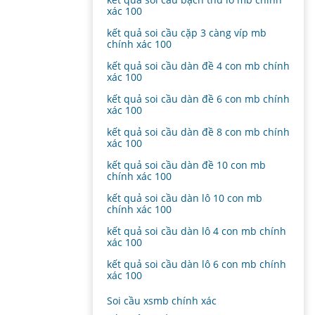
xác 100
kết quả soi cầu cặp 3 càng víp mb
chính xác 100
kết quả soi cầu dàn đề 4 con mb chính
xác 100
kết quả soi cầu dàn đề 6 con mb chính
xác 100
kết quả soi cầu dàn đề 8 con mb chính
xác 100
kết quả soi cầu dàn đề 10 con mb
chính xác 100
kết quả soi cầu dàn lô 10 con mb
chính xác 100
kết quả soi cầu dàn lô 4 con mb chính
xác 100
kết quả soi cầu dàn lô 6 con mb chính
xác 100
Soi cầu xsmb chính xác