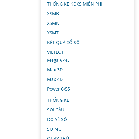
THỐNG KÊ KQXS MIỄN PHÍ
XSMB
XSMN
XSMT
KẾT QUẢ XỔ SỐ
VIETLOTT
Mega 6×45
Max 3D
Max 4D
Power 6/55
THỐNG KÊ
SOI CẦU
DÒ VÉ SỐ
SỔ MƠ
QUAY THỬ