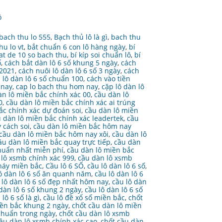
ô
bach thu lo 555
,
Bạch thủ lô là gì
,
bach thu
hu lo vt
,
bắt chuẩn 6 con lô hàng ngày
,
bí
bat de 10 so bach thu
,
bí kíp soi chuẩn lô
,
bí
ố
,
cách bắt dàn lô 6 số khung 5 ngày
,
cách
 2021
,
cách nuôi lô dàn lô 6 số 3 ngày
,
cách
 lô dàn lô 6 số chuẩn 100
,
cách vào tiền
 nay
,
cap lo bach thu hom nay
,
cặp lô dàn lô
àn lô miền bắc chính xác 00
,
cầu dàn lô
0
,
cầu dàn lô miền bắc chính xác ai trúng
ắc chính xác dự đoán soi
,
cầu dàn lô miền
 dàn lô miền bắc chính xác leadertek
,
cầu
 cách soi
,
cầu dàn lô miền bắc hôm nay
cầu dàn lô miền bắc hôm nay xôi
,
cầu dàn lô
ầu dàn lô miền bắc quay trực tiếp
,
cầu dàn
huẩn nhất miễn phí
,
cầu dàn lô miền bắc
 lô xsmb chính xác 999
,
cầu dàn lô xsmb
nháy miền bắc
,
Cầu lô 6 SỐ
,
cầu lô dàn lô 6 số
,
ô dàn lô 6 số ăn quanh năm
,
cầu lô dàn lô 6
 lô dàn lô 6 số đẹp nhất hôm nay
,
cầu lô dàn
 dàn lô 6 số khung 2 ngày
,
cầu lô dàn lô 6 số
lô 6 số là gì
,
cầu lô đề xổ số miền bắc
,
chốt
iền bắc khung 2 ngày
,
chốt cầu dàn lô miền
chuẩn trong ngày
,
chốt cầu dàn lô xsmb
ầu dàn lô xsmb chính xác cao
,
chốt cầu dàn