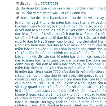
đã câp nhật:
07/08/2026
dự đoán kết quả xổ số miền bắc - dự đoán bạch thủ l
Soi cầu xsmb chính xác
,
Soi cầu xsmb víp
bach thu de 10 so ha noi
,
bach thu de 10s ve so may
,
lo vip mb
,
bach thu lo vip mien bac ngay hom nay
,
bach t
kíp bắt chuẩn 6 con lô
,
bí kíp bắt chuẩn dàn 6 số
,
bi kip 
quyết dàn lô 6 số dàn lô 6 số
,
bí quyết đánh lô dàn lô 6 s
dàn lô 6 số dàn lô 6 số 2020
,
cách dàn lô 6 số dàn lô 6 số
soi dàn lô 6 số
,
cách soi lô dàn lô 6 số miền bắc
,
cách tính
nuôi lô dàn lô 6 số 5 ngày
,
cap lo bach thu dep nhat hom
6 số ngày hôm nay
,
cầu dàn lô 6 số ăn quanh năm
,
cầu d
miền bắc chính xác 100
,
cầu dàn lô miền bắc chính xác 7
rồi
,
cầu dàn lô miền bắc chính xác dài
,
cầu dàn lô miền b
bắc chính xác đề
,
cầu dàn lô miền bắc chính xác hơn
,
cầu
dàn lô miền bắc hàng tuần
,
cầu dàn lô miền bắc hôm nay
đánh con gì
,
cầu dàn lô miền bắc hôm nay về bao nhiêu
,
miền bắc miền trung
,
cầu dàn lô miền bắc quảng ninh
,
c
lô miền bắc siêu chuẩn 7777
,
cầu dàn lô miền bắc siêu c
siêu chuẩn uy tín
,
cầu dàn lô miền bắc việt nam
,
cầu dàn
chính xác ênh
,
cầu đẹp dàn lô 6 con miền bắc
,
cầu lô 2 
cầu lô dàn lô 6 số 101010
,
cầu lô dàn lô 6 số 3 ngày
,
cầu l
số chạy quanh năm
,
cầu lô dàn lô 6 số chính xác 100
,
cầu
lô 6 số hình quả trám
,
cầu lô dàn lô 6 số hôm nay
,
cầu lô
khung 3 ngày
,
cầu lô dàn lô 6 số khung 5 ngày
,
cầu lô dàn 
cầu dàn lô miền bắc chính xác 7 ngày
,
chốt cầu dàn lô m
bắc siêu chuẩn 100 ngày
,
chốt cầu dàn lô miền bắc siêu 
chính xác 360
,
chốt cầu dàn lô xsmb chính xác âm
,
chốt c