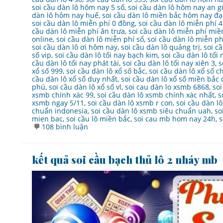
soi cầu dàn lô hôm nay 5 số
,
soi cầu dàn lô hôm nay an g
dàn lô hôm nay huế
,
soi cầu dàn lô miền bắc hôm nay đại
soi cầu dàn lô miễn phí 0 đồng
,
soi cầu dàn lô miễn phí 4
cầu dàn lô miễn phí ăn trưa
,
soi cầu dàn lô miễn phí mi
online
,
soi cầu dàn lô miễn phí số
,
soi cầu dàn lô miễn ph
soi cầu dàn lô ơi hôm nay
,
soi cầu dàn lô quảng trị
,
soi cầ
số vip
,
soi cầu dàn lô tối nay bạch kim
,
soi cầu dàn lô tối 
cầu dàn lô tối nay phát tài
,
soi cầu dàn lô tối nay xiên 3
,
s
xổ số 999
,
soi cầu dàn lô xổ số bắc
,
soi cầu dàn lô xổ số c
cầu dàn lô xổ số duy nhất
,
soi cầu dàn lô xổ số miền bắc 
phú
,
soi cầu dàn lô xổ số vl
,
soi cau dàn lo xsmb 6868
,
so
xsmb chính xác 99
,
soi cầu dàn lô xsmb chính xác nhất
,
s
xsmb ngay 5/11
,
soi cầu dàn lô xsmb r con
,
soi cầu dàn l
chuẩn indonesia
,
soi cầu dàn lô xsmb siêu chuẩn uah
,
so
mien bac
,
soi cầu lô miền bắc
,
soi cau mb hom nay 24h
,
s
ở
108 bình luận
kết
quả
soi
kết quả soi cầu bạch thủ lô 2 nháy mb
cầu
dàn
lô
6
con
mb
chính
xác
100