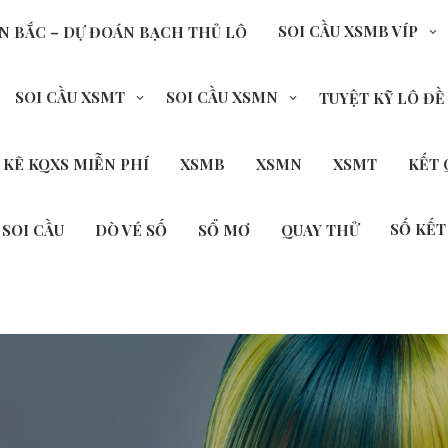
SOI CẦU XSMB VÍP
N BẮC – DỰ ĐOÁN BẠCH THỦ LÔ
SOI CẦU XSMT
SOI CẦU XSMN
TUYỆT KỸ LÔ ĐỀ
KÊ KQXS MIỄN PHÍ
XSMB
XSMN
XSMT
KẾT 
SỐ KẾT
SOI CẦU
DÒ VÉ SỐ
SỔ MƠ
QUAY THỬ