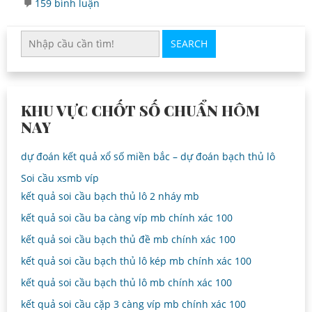
ở
159 bình luận
kết
quả
soi
SEARCH
cầu
ba
càng
víp
mb
chính
KHU VỰC CHỐT SỐ CHUẨN HÔM
xác
NAY
100
dự đoán kết quả xổ số miền bắc – dự đoán bạch thủ lô
Soi cầu xsmb víp
kết quả soi cầu bạch thủ lô 2 nháy mb
kết quả soi cầu ba càng víp mb chính xác 100
kết quả soi cầu bạch thủ đề mb chính xác 100
kết quả soi cầu bạch thủ lô kép mb chính xác 100
kết quả soi cầu bạch thủ lô mb chính xác 100
kết quả soi cầu cặp 3 càng víp mb chính xác 100