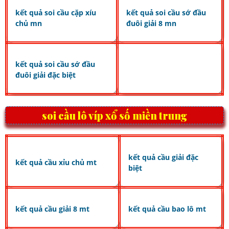
kết quả soi cầu cặp xíu
kết quả soi cầu sớ đầu
chủ mn
đuôi giải 8 mn
kết quả soi cầu sớ đầu
đuôi giải đặc biệt
soi cầu lô víp xổ số miền trung
kết quả cầu giải đặc
kết quả cầu xỉu chủ mt
biệt
kết quả cầu giải 8 mt
kết quả cầu bao lô mt