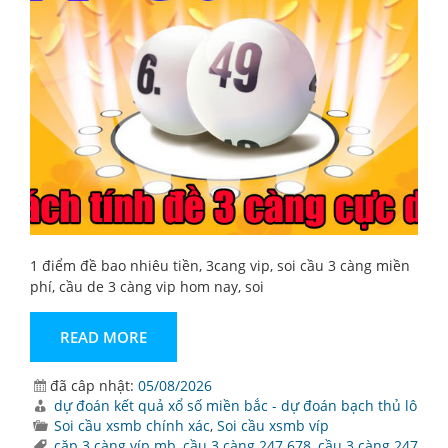
1 điểm đề bao nhiêu tiền, 3cang vip, soi cầu 3 càng miền
phí, cầu de 3 càng vip hom nay, soi
READ MORE
đã câp nhật:
05/08/2026
dự đoán kết quả xổ số miền bắc - dự đoán bạch thủ lô
Soi cầu xsmb chính xác
,
Soi cầu xsmb víp
cặp 3 càng víp mb
,
cầu 3 càng 247 678
,
cầu 3 càng 247