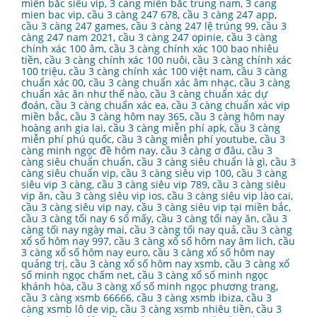
miền bắc siêu vip
,
3 càng miền bắc trung nam
,
3 cang
mien bac vip
,
cầu 3 càng 247 678
,
cầu 3 càng 247 app
,
cầu 3 càng 247 games
,
cầu 3 càng 247 lệ trúng 99
,
cầu 3
càng 247 nam 2021
,
cầu 3 càng 247 opinie
,
cầu 3 càng
chính xác 100 âm
,
cầu 3 càng chính xác 100 bao nhiêu
tiền
,
cầu 3 càng chính xác 100 nuôi
,
cầu 3 càng chính xác
100 triệu
,
cầu 3 càng chính xác 100 việt nam
,
cầu 3 càng
chuẩn xác 00
,
cầu 3 càng chuẩn xác âm nhạc
,
cầu 3 càng
chuẩn xác ăn như thế nào
,
cầu 3 càng chuẩn xác dự
đoán
,
cầu 3 càng chuẩn xác ea
,
cầu 3 càng chuẩn xác vip
miền bắc
,
cầu 3 càng hôm nay 365
,
cầu 3 càng hôm nay
hoàng anh gia lai
,
cầu 3 càng miễn phí apk
,
cầu 3 càng
miễn phí phú quốc
,
cầu 3 càng miễn phí youtube
,
cầu 3
càng minh ngọc đề hôm nay
,
cầu 3 càng ơ đâu
,
cầu 3
càng siêu chuẩn chuẩn
,
cầu 3 càng siêu chuẩn là gì
,
cầu 3
càng siêu chuẩn vip
,
cầu 3 càng siêu vip 100
,
cầu 3 càng
siêu vip 3 càng
,
cầu 3 càng siêu vip 789
,
cầu 3 càng siêu
vip ăn
,
cầu 3 càng siêu vip ios
,
cầu 3 càng siêu vip lào cai
,
cầu 3 càng siêu vip nay
,
cầu 3 càng siêu vip tại miền bắc
,
cầu 3 càng tối nay 6 số mấy
,
cầu 3 càng tối nay ăn
,
cầu 3
càng tối nay ngày mai
,
cầu 3 càng tối nay quả
,
cầu 3 càng
xổ số hôm nay 997
,
cầu 3 càng xổ số hôm nay âm lich
,
cầu
3 càng xổ số hôm nay euro
,
cầu 3 càng xổ số hôm nay
quảng trị
,
cầu 3 càng xổ số hôm nay xsmb
,
cầu 3 càng xổ
số minh ngọc chấm net
,
cầu 3 càng xổ số minh ngọc
khánh hòa
,
cầu 3 càng xổ số minh ngọc phương trang
,
cầu 3 càng xsmb 66666
,
cầu 3 càng xsmb ibiza
,
cầu 3
càng xsmb lô de vip
,
cầu 3 càng xsmb nhiêu tiền
,
cầu 3