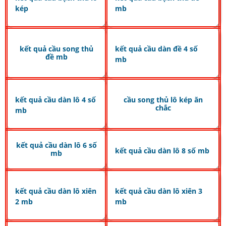
kép
mb
kết quả cầu song thủ
kết quả cầu dàn đề 4 số
đề mb
mb
kết quả cầu dàn lô 4 số
cầu song thủ lô kép ăn
chắc
mb
kết quả cầu dàn lô 6 số
kết quả cầu dàn lô 8 số mb
mb
kết quả cầu dàn lô xiên
kết quả cầu dàn lô xiên 3
2 mb
mb