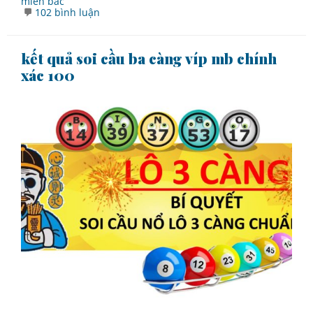
miền bắc
ở
102 bình luận
kết
quả
soi
kết quả soi cầu ba càng víp mb chính
cầu
cặp
xác 100
3
càng
víp
mb
chính
xác
100