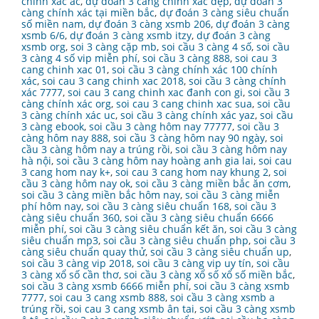
chính xác ac
,
dự đoán 3 càng chính xác đẹp
,
dự đoán 3
càng chính xác tại miền bắc
,
dự đoán 3 càng siêu chuẩn
số miền nam
,
dự đoán 3 càng xsmb 206
,
dự đoán 3 càng
xsmb 6/6
,
dự đoán 3 càng xsmb itzy
,
dự đoán 3 càng
xsmb org
,
soi 3 càng cặp mb
,
soi cầu 3 càng 4 số
,
soi cầu
3 càng 4 số vip miễn phí
,
soi cầu 3 càng 888
,
soi cau 3
cang chinh xac 01
,
soi cầu 3 càng chính xác 100 chính
xác
,
soi cau 3 cang chinh xac 2018
,
soi cầu 3 càng chính
xác 7777
,
soi cau 3 cang chinh xac đanh con gi
,
soi cầu 3
càng chính xác org
,
soi cau 3 cang chinh xac sua
,
soi cầu
3 càng chính xác uc
,
soi cầu 3 càng chính xác yaz
,
soi cầu
3 càng ebook
,
soi cầu 3 càng hôm nay 77777
,
soi cầu 3
càng hôm nay 888
,
soi cầu 3 càng hôm nay 90 ngày
,
soi
cầu 3 càng hôm nay a trúng rồi
,
soi cầu 3 càng hôm nay
hà nội
,
soi cầu 3 càng hôm nay hoàng anh gia lai
,
soi cau
3 cang hom nay k+
,
soi cau 3 cang hom nay khung 2
,
soi
cầu 3 càng hôm nay ok
,
soi cầu 3 càng miền bắc ăn cơm
,
soi cầu 3 càng miền bắc hôm nay
,
soi cầu 3 càng miễn
phí hôm nay
,
soi cầu 3 càng siêu chuẩn 168
,
soi cầu 3
càng siêu chuẩn 360
,
soi cầu 3 càng siêu chuẩn 6666
miễn phí
,
soi cầu 3 càng siêu chuẩn kết ăn
,
soi cầu 3 càng
siêu chuẩn mp3
,
soi cầu 3 càng siêu chuẩn php
,
soi cầu 3
càng siêu chuẩn quay thử
,
soi cầu 3 càng siêu chuẩn up
,
soi cầu 3 càng vip 2018
,
soi cầu 3 càng vip uy tín
,
soi cầu
3 càng xổ số cần thơ
,
soi cầu 3 càng xổ số xổ số miền bắc
,
soi cầu 3 càng xsmb 6666 miễn phí
,
soi cầu 3 càng xsmb
7777
,
soi cau 3 cang xsmb 888
,
soi cầu 3 càng xsmb a
trúng rồi
,
soi cau 3 cang xsmb ân tai
,
soi cầu 3 càng xsmb