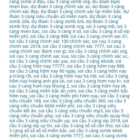
càng xsmb ơ đâu
,
cầu 3 càng xsmb org
,
du doan kqxs
mien bac
,
dự đoán 3 càng chính xác ac
,
dự đoán 3 càng
chính xác đẹp
,
dự đoán 3 càng chính xác tại miền bắc
,
dự
đoán 3 càng siêu chuẩn số miền nam
,
dự đoán 3 càng
xsmb 206
,
dự đoán 3 càng xsmb 6/6
,
dự đoán 3 càng
xsmb itzy
,
dự đoán 3 càng xsmb org
,
soi 3 cang mb
,
soi 3
cang mien bac
,
soi cầu 3 càng 4 số
,
soi cầu 3 càng 4 số vip
miễn phí
,
soi cầu 3 càng 888
,
soi cau 3 cang chinh xac 01
,
soi cầu 3 càng chính xác 100 chính xác
,
soi cau 3 cang
chinh xac 2018
,
soi cầu 3 càng chính xác 7777
,
soi cau 3
cang chinh xac đanh con gi
,
soi cầu 3 càng chính xác org
,
soi cau 3 cang chinh xac sua
,
soi cầu 3 càng chính xác uc
,
soi cầu 3 càng chính xác yaz
,
soi cầu 3 càng ebook
,
soi
cầu 3 càng hôm nay 77777
,
soi cầu 3 càng hôm nay 888
,
soi cầu 3 càng hôm nay 90 ngày
,
soi cầu 3 càng hôm nay
a trúng rồi
,
soi cầu 3 càng hôm nay hà nội
,
soi cầu 3 càng
hôm nay hoàng anh gia lai
,
soi cau 3 cang hom nay k+
,
soi
cau 3 cang hom nay khung 2
,
soi cầu 3 càng hôm nay ok
,
soi cầu 3 càng miền bắc ăn cơm
,
soi cầu 3 càng miền bắc
hôm nay
,
soi cầu 3 càng miễn phí hôm nay
,
soi cầu 3 càng
siêu chuẩn 168
,
soi cầu 3 càng siêu chuẩn 360
,
soi cầu 3
càng siêu chuẩn 6666 miễn phí
,
soi cầu 3 càng siêu
chuẩn kết ăn
,
soi cầu 3 càng siêu chuẩn mp3
,
soi cầu 3
càng siêu chuẩn php
,
soi cầu 3 càng siêu chuẩn quay thử
,
soi cầu 3 càng siêu chuẩn up
,
soi cầu 3 càng vip 2018
,
soi
cầu 3 càng vip uy tín
,
soi cầu 3 càng xổ số cần thơ
,
soi cầu
3 càng xổ số xổ số miền bắc
,
soi cầu 3 càng xsmb 6666
miễn phí
,
soi cầu 3 càng xsmb 7777
,
soi cau 3 cang xsmb