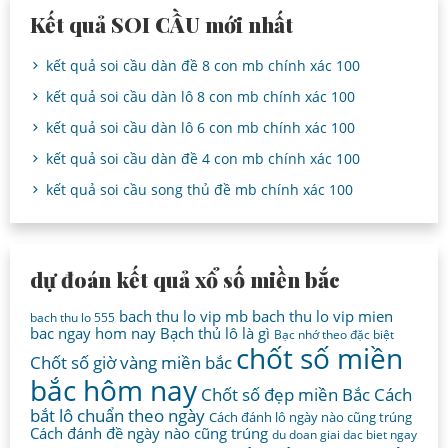
Kết quả SOI CẦU mới nhất
kết quả soi cầu dàn đề 8 con mb chính xác 100
kết quả soi cầu dàn lô 8 con mb chính xác 100
kết quả soi cầu dàn lô 6 con mb chính xác 100
kết quả soi cầu dàn đề 4 con mb chính xác 100
kết quả soi cầu song thủ đề mb chính xác 100
dự đoán kết quả xổ số miền bắc
bach thu lo vip mb
bach thu lo vip mien
bach thu lo 555
bac ngay hom nay
Bạch thủ lô là gì
Bạc nhớ theo đặc biệt
chốt số miền
Chốt số giờ vàng miền bắc
bắc hôm nay
Chốt số đẹp miền Bắc
Cách
bắt lô chuẩn theo ngày
Cách đánh lô ngày nào cũng trúng
Cách đánh đề ngày nào cũng trúng
du doan giai dac biet ngay