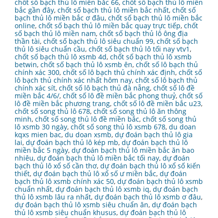
chốt số bạch thủ lô miền bắc 66
,
chốt số bạch thủ lô miền
bắc gần đây
,
chốt số bạch thủ lô miền bắc nhất
,
chốt số
bạch thủ lô miền bắc ơ đâu
,
chốt số bạch thủ lô miền bắc
online
,
chốt số bạch thủ lô miền bắc quay trực tiếp
,
chốt
số bạch thủ lô miền nam
,
chốt số bạch thủ lô ông địa
thần tài
,
chốt số bạch thủ lô siêu chuẩn 99
,
chốt số bạch
thủ lô siêu chuẩn cầu
,
chốt số bạch thủ lô tối nay vtv1
,
chốt số bạch thủ lô xsmb 4d
,
chốt số bạch thủ lô xsmb
betwin
,
chốt số bạch thủ lô xsmb ên
,
chốt số lô bạch thủ
chính xác 300
,
chốt số lô bạch thủ chính xác định
,
chốt số
lô bạch thủ chính xác nhất hôm nay
,
chốt số lô bạch thủ
chính xác sít
,
chốt số lô bạch thủ đà nẵng
,
chốt số lô đề
miền bắc 4/6/
,
chốt số lô đề miền bắc phong thuỷ
,
chốt số
lô đề miền bắc phương trang
,
chốt số lô đề miền bắc u23
,
chốt số song thủ lô 678
,
chốt số song thủ lô ăn thông
minh
,
chốt số song thủ lô đề miền bắc
,
chốt số song thủ
lô xsmb 30 ngày
,
chốt số song thủ lô xsmb 678
,
du doan
kqxs mien bac
,
du doan xsmb
,
dự đoán bạch thủ lô gia
lai
,
dự đoán bạch thủ lô kép mb
,
dự đoán bạch thủ lô
miền bắc 5 ngày
,
dự đoán bạch thủ lô miền bắc ăn bao
nhiêu
,
dự đoán bạch thủ lô miền bắc tối nay
,
dự đoán
bạch thủ lô xổ số cần thơ
,
dự đoán bạch thủ lô xổ số kiến
thiết
,
dự đoán bạch thủ lô xổ số ư miền bắc
,
dự đoán
bạch thủ lô xsmb chính xác 50
,
dự đoán bạch thủ lô xsmb
chuẩn nhất
,
dự đoán bạch thủ lô xsmb iq
,
dự đoán bạch
thủ lô xsmb lâu ra nhất
,
dự đoán bạch thủ lô xsmb ơ đâu
,
dự đoán bạch thủ lô xsmb siêu chuẩn ăn
,
dự đoán bạch
thủ lô xsmb siêu chuẩn khusus
,
dự đoán bạch thủ lô