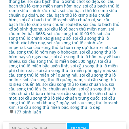
thống kê
,
soi cầu bạch thủ lô xsmb chốt số đẹp
,
soi cầu
bạch thủ lô xsmb miền nam hôm nay
,
soi cầu bạch thủ lô
xsmb siêu chính xác nhất
,
soi cầu bạch thủ lô xsmb siêu
chuẩn dự đoán
,
soi cầu bạch thủ lô xsmb siêu chuẩn
html
,
soi cầu bạch thủ lô xsmb siêu chuẩn ơi
,
soi cầu
bạch thủ lô xsmb siêu chuẩn roulette
,
soi cầu lô bạch thủ
xổ số bình dương
,
soi cầu lô tô bạch thủ miền nam
,
soi
cầu miền bắc 6688
,
soi cầu song thủ lô 00 99
,
soi cầu
song thủ lô chính xác giang 2 số
,
soi cầu song thủ lô
chính xác hôm nay
,
soi cầu song thủ lô chính xác
imperial
,
soi cầu song thủ lô hôm nay dự đoán xsmb
,
soi
cầu song thủ lô hôm nay o hoboken
,
soi cầu song thủ lô
hôm nay và ngày mai
,
soi cầu song thủ lô hôm nay về bao
nhiêu
,
soi cầu song thủ lô miền bắc 500 ngày
,
soi cầu
song thủ lô miền bắc uyên linh
,
soi cầu song thủ lô miễn
phí chính xác
,
soi cầu song thủ lô miễn phí ngày mai
,
soi
cầu song thủ lô miễn phí quang hải
,
soi cầu song thủ lô
online
,
soi cầu song thủ lô quảng nam
,
soi cầu song thủ
lô siêu chuẩn 69
,
soi cầu song thủ lô siêu chuẩn 86
,
soi
cầu song thủ lô siêu chuẩn an toàn
,
soi cầu song thủ lô
siêu chuẩn là bao nhiêu
,
soi cầu song thủ lô siêu chuẩn
mpt
,
soi cầu song thủ lô siêu chuẩn trung quốc
,
soi cầu
song thủ lô xsmb khung 2 ngày
,
soi cau song thủ lo xsmb
kim
,
soi cầu sông thủ miền bắc
,
song thu lo dep
ở
177 bình luận
kết
quả
soi
SEARCH