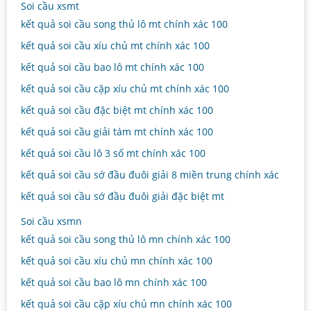
Soi cầu xsmt
kết quả soi cầu song thủ lô mt chính xác 100
kết quả soi cầu xíu chủ mt chính xác 100
kết quả soi cầu bao lô mt chính xác 100
kết quả soi cầu cặp xíu chủ mt chính xác 100
kết quả soi cầu đặc biệt mt chính xác 100
kết quả soi cầu giải tám mt chính xác 100
kết quả soi cầu lô 3 số mt chính xác 100
kết quả soi cầu sớ đầu đuôi giải 8 miền trung chính xác
kết quả soi cầu sớ đầu đuôi giải đặc biệt mt
Soi cầu xsmn
kết quả soi cầu song thủ lô mn chính xác 100
kết quả soi cầu xíu chủ mn chính xác 100
kết quả soi cầu bao lô mn chính xác 100
kết quả soi cầu cặp xíu chủ mn chính xác 100