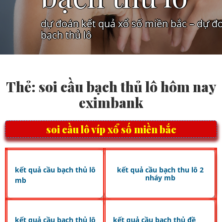
dự đoán kết quả xổ số miền bắc – dự đ
bạch thủ lô
Thẻ:
soi cầu bạch thủ lô hôm nay
eximbank
soi cầu lô víp xổ số miền bắc
kết quả cầu bạch thủ lô
kết quả cầu bạch thu lô 2
nháy mb
mb
kết quả cầu bạch thủ lô
kết quả cầu bạch thủ đề