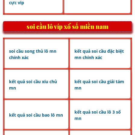
cực vip
soi cầu lô víp xổ số miền nam
soi cầu song thủ lô mn
kết quả soi cầu đặc biệt
chính xác
mn chính xác
kết quả soi cầu xíu chủ
kết quả soi cầu giải tám
mn
mn
kết quả soi cầu lô 3 số
kết quả soi cầu bao lô mn
mn