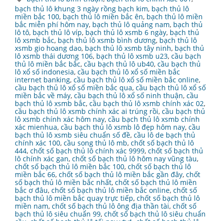
bạch thủ lô khung 3 ngày rồng bạch kim
,
bạch thủ lô
miền bắc 100
,
bạch thủ lô miền bắc ên
,
bạch thủ lô miền
bắc miễn phí hôm nay
,
bạch thủ lô quảng nam
,
bạch thủ
lô tô
,
bạch thủ lô víp
,
bạch thủ lô xsmb 6 ngày
,
bạch thủ
lô xsmb bắc
,
bạch thủ lô xsmb bình dương
,
bạch thủ lô
xsmb gio hoang dao
,
bạch thủ lô xsmb tây ninh
,
bạch thủ
lô xsmb thái dương 106
,
bạch thủ lô xsmb u23
,
cầu bạch
thủ lô miền bắc bắc
,
cầu bạch thủ lô ub40
,
cầu bạch thủ
lô xổ số indonesia
,
cầu bạch thủ lô xổ số miền bắc
internet banking
,
cầu bạch thủ lô xổ số miền bắc online
,
cầu bạch thủ lô xổ số miền bắc qua
,
cầu bạch thủ lô xổ số
miền bắc về máy
,
cầu bạch thủ lô xổ số ninh thuận
,
cầu
bạch thủ lô xsmb bắc
,
cầu bạch thủ lô xsmb chính xác 02
,
cầu bạch thủ lô xsmb chính xác ai trúng rồi
,
cầu bạch thủ
lô xsmb chính xác hôm nay
,
cầu bạch thủ lô xsmb chính
xác mienhua
,
cầu bạch thủ lô xsmb lô đẹp hôm nay
,
cầu
bạch thủ lô xsmb siêu chuẩn số đề
,
cầu lô de bạch thủ
chính xác 100
,
cầu song thủ lô mb
,
chốt số bạch thủ lô
444
,
chốt số bạch thủ lô chính xác 9999
,
chốt số bạch thủ
lô chính xác gan
,
chốt số bạch thủ lô hôm nay vũng tàu
,
chốt số bạch thủ lô miền bắc 100
,
chốt số bạch thủ lô
miền bắc 66
,
chốt số bạch thủ lô miền bắc gần đây
,
chốt
số bạch thủ lô miền bắc nhất
,
chốt số bạch thủ lô miền
bắc ơ đâu
,
chốt số bạch thủ lô miền bắc online
,
chốt số
bạch thủ lô miền bắc quay trực tiếp
,
chốt số bạch thủ lô
miền nam
,
chốt số bạch thủ lô ông địa thần tài
,
chốt số
bạch thủ lô siêu chuẩn 99
,
chốt số bạch thủ lô siêu chuẩn