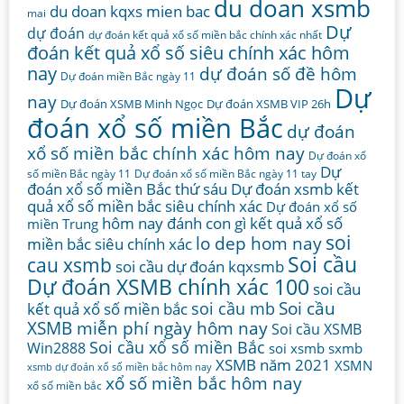
du doan xsmb
du doan kqxs mien bac
mai
Dự
dự đoán
dự đoán kết quả xổ số miền bắc chính xác nhất
đoán kết quả xổ số siêu chính xác hôm
nay
dự đoán số đề hôm
Dự đoán miền Bắc ngày 11
Dự
nay
Dự đoán XSMB Minh Ngọc
Dự đoán XSMB VIP 26h
đoán xổ số miền Bắc
dự đoán
xổ số miền bắc chính xác hôm nay
Dự đoán xổ
Dự
số miền Bắc ngày 11
Dự đoán xổ số miền Bắc ngày 11 tay
đoán xổ số miền Bắc thứ sáu Dự đoán xsmb kết
quả xổ số miền bắc siêu chính xác
Dự đoán xổ số
hôm nay đánh con gì
kết quả xổ số
miền Trung
soi
lo dep hom nay
miền bắc siêu chính xác
Soi cầu
cau xsmb
soi cầu dự đoán kqxsmb
Dự đoán XSMB chính xác 100
soi cầu
Soi cầu
soi cầu mb
kết quả xổ số miền bắc
XSMB miễn phí ngày hôm nay
Soi cầu XSMB
Soi cầu xổ số miền Bắc
Win2888
soi xsmb
sxmb
XSMB năm 2021
XSMN
xsmb dự đoán xổ số miền bắc hôm nay
xổ số miền bắc hôm nay
xổ số miền bắc