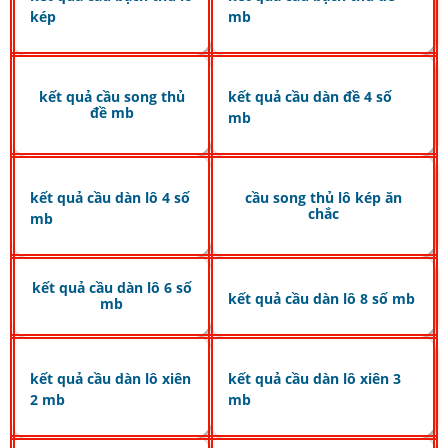
kép
mb
kết quả cầu song thủ
kết quả cầu dàn đề 4 số
đề mb
mb
kết quả cầu dàn lô 4 số
cầu song thủ lô kép ăn
chắc
mb
kết quả cầu dàn lô 6 số
kết quả cầu dàn lô 8 số mb
mb
kết quả cầu dàn lô xiên
kết quả cầu dàn lô xiên 3
2 mb
mb