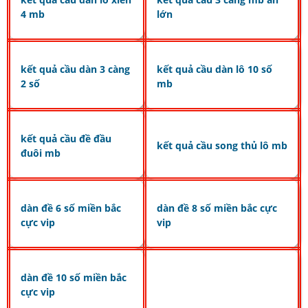
4 mb
lớn
kết quả cầu dàn 3 càng
kết quả cầu dàn lô 10 số
2 số
mb
kết quả cầu đề đầu
kết quả cầu song thủ lô mb
đuôi mb
dàn đề 6 số miền bắc
dàn đề 8 số miền bắc cực
cực vip
vip
dàn đề 10 số miền bắc
cực vip