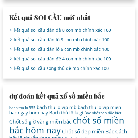
Kết quả SOI CẦU mới nhất
kết quả soi cầu dàn đề 8 con mb chính xác 100
kết quả soi cầu dàn lô 8 con mb chính xác 100
kết quả soi cầu dàn lô 6 con mb chính xác 100
kết quả soi cầu dàn đề 4 con mb chính xác 100
kết quả soi cầu song thủ đề mb chính xác 100
dự đoán kết quả xổ số miền bắc
bach thu lo vip mb
bach thu lo vip mien
bach thu lo 555
bac ngay hom nay
Bạch thủ lô là gì
Bạc nhớ theo đặc biệt
chốt số miền
Chốt số giờ vàng miền bắc
bắc hôm nay
Chốt số đẹp miền Bắc
Cách
bắt lô chuẩn theo ngày