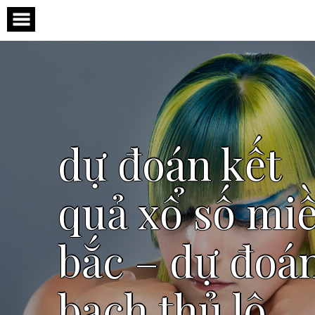
Skip
to
content
dự đoán kết
quả xổ số mi
bắc – dự đoá
bạch thủ lô