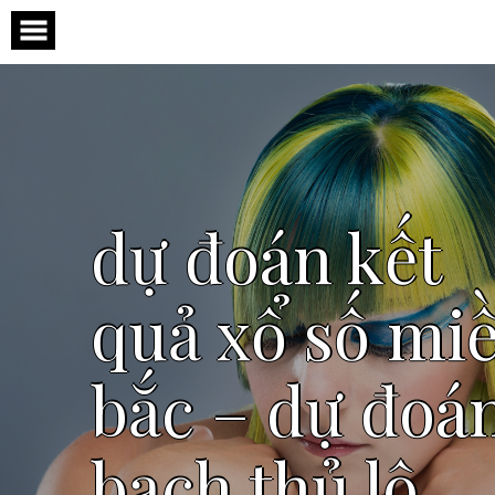
Skip
to
content
dự đoán kết
quả xổ số mi
bắc – dự đoá
bạch thủ lô