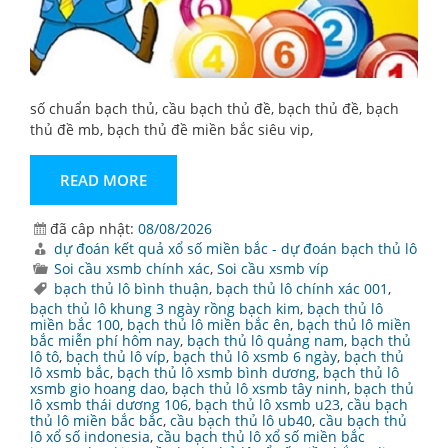
số chuẩn bạch thủ, cầu bạch thủ đề, bạch thủ đề, bạch
thủ đề mb, bạch thủ đề miền bắc siêu vip,
READ MORE
đã câp nhật:
08/08/2026
dự đoán kết quả xổ số miền bắc - dự đoán bạch thủ lô
Soi cầu xsmb chính xác
,
Soi cầu xsmb víp
bạch thủ lô bình thuận
,
bạch thủ lô chính xác 001
,
bạch thủ lô khung 3 ngày rồng bạch kim
,
bạch thủ lô
miền bắc 100
,
bạch thủ lô miền bắc ên
,
bạch thủ lô miền
bắc miễn phí hôm nay
,
bạch thủ lô quảng nam
,
bạch thủ
lô tô
,
bạch thủ lô víp
,
bạch thủ lô xsmb 6 ngày
,
bạch thủ
lô xsmb bắc
,
bạch thủ lô xsmb bình dương
,
bạch thủ lô
xsmb gio hoang dao
,
bạch thủ lô xsmb tây ninh
,
bạch thủ
lô xsmb thái dương 106
,
bạch thủ lô xsmb u23
,
cầu bạch
thủ lô miền bắc bắc
,
cầu bạch thủ lô ub40
,
cầu bạch thủ
lô xổ số indonesia
,
cầu bạch thủ lô xổ số miền bắc