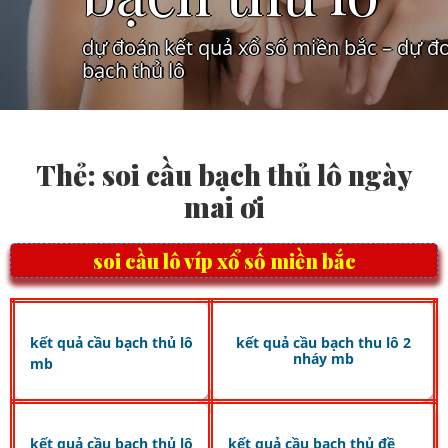
dự đoán kết quả xổ số miền bắc – dự đ
bạch thủ lô
Thẻ:
soi cầu bạch thủ lô ngày
mai ơi
soi cầu lô víp xổ số miền bắc
kết quả cầu bạch thủ lô
kết quả cầu bạch thu lô 2
nháy mb
mb
kết quả cầu bạch thủ lô
kết quả cầu bạch thủ đề