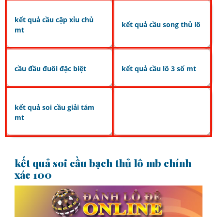
kết quả cầu cặp xỉu chủ
kết quả cầu song thủ lô
mt
cầu đầu đuôi đặc biệt
kết quả cầu lô 3 số mt
kết quả soi cầu giải tám
mt
kết quả soi cầu bạch thủ lô mb chính
xác 100