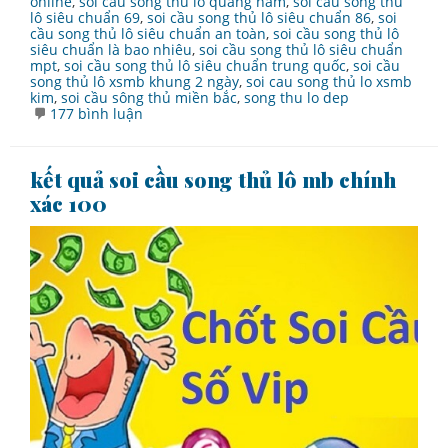
online
,
soi cầu song thủ lô quảng nam
,
soi cầu song thủ
lô siêu chuẩn 69
,
soi cầu song thủ lô siêu chuẩn 86
,
soi
cầu song thủ lô siêu chuẩn an toàn
,
soi cầu song thủ lô
siêu chuẩn là bao nhiêu
,
soi cầu song thủ lô siêu chuẩn
mpt
,
soi cầu song thủ lô siêu chuẩn trung quốc
,
soi cầu
song thủ lô xsmb khung 2 ngày
,
soi cau song thủ lo xsmb
kim
,
soi cầu sông thủ miền bắc
,
song thu lo dep
ở
177 bình luận
kết
quả
soi
kết quả soi cầu song thủ lô mb chính
cầu
bạch
xác 100
thủ
lô
mb
chính
xác
100