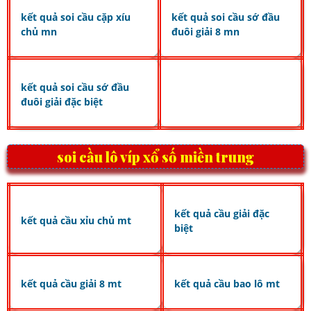
kết quả soi cầu cặp xíu
kết quả soi cầu sớ đầu
chủ mn
đuôi giải 8 mn
kết quả soi cầu sớ đầu
đuôi giải đặc biệt
soi cầu lô víp xổ số miền trung
kết quả cầu giải đặc
kết quả cầu xỉu chủ mt
biệt
kết quả cầu giải 8 mt
kết quả cầu bao lô mt