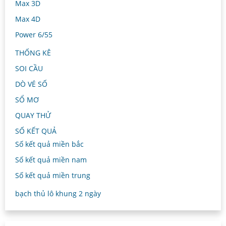
Max 3D
Max 4D
Power 6/55
THỐNG KÊ
SOI CẦU
DÒ VÉ SỐ
SỔ MƠ
QUAY THỬ
SỐ KẾT QUẢ
Số kết quả miền bắc
Số kết quả miền nam
Số kết quả miền trung
bạch thủ lô khung 2 ngày