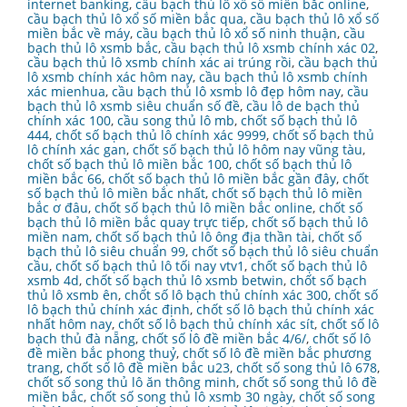
internet banking
,
cầu bạch thủ lô xổ số miền bắc online
,
cầu bạch thủ lô xổ số miền bắc qua
,
cầu bạch thủ lô xổ số
miền bắc về máy
,
cầu bạch thủ lô xổ số ninh thuận
,
cầu
bạch thủ lô xsmb bắc
,
cầu bạch thủ lô xsmb chính xác 02
,
cầu bạch thủ lô xsmb chính xác ai trúng rồi
,
cầu bạch thủ
lô xsmb chính xác hôm nay
,
cầu bạch thủ lô xsmb chính
xác mienhua
,
cầu bạch thủ lô xsmb lô đẹp hôm nay
,
cầu
bạch thủ lô xsmb siêu chuẩn số đề
,
cầu lô de bạch thủ
chính xác 100
,
cầu song thủ lô mb
,
chốt số bạch thủ lô
444
,
chốt số bạch thủ lô chính xác 9999
,
chốt số bạch thủ
lô chính xác gan
,
chốt số bạch thủ lô hôm nay vũng tàu
,
chốt số bạch thủ lô miền bắc 100
,
chốt số bạch thủ lô
miền bắc 66
,
chốt số bạch thủ lô miền bắc gần đây
,
chốt
số bạch thủ lô miền bắc nhất
,
chốt số bạch thủ lô miền
bắc ơ đâu
,
chốt số bạch thủ lô miền bắc online
,
chốt số
bạch thủ lô miền bắc quay trực tiếp
,
chốt số bạch thủ lô
miền nam
,
chốt số bạch thủ lô ông địa thần tài
,
chốt số
bạch thủ lô siêu chuẩn 99
,
chốt số bạch thủ lô siêu chuẩn
cầu
,
chốt số bạch thủ lô tối nay vtv1
,
chốt số bạch thủ lô
xsmb 4d
,
chốt số bạch thủ lô xsmb betwin
,
chốt số bạch
thủ lô xsmb ên
,
chốt số lô bạch thủ chính xác 300
,
chốt số
lô bạch thủ chính xác định
,
chốt số lô bạch thủ chính xác
nhất hôm nay
,
chốt số lô bạch thủ chính xác sít
,
chốt số lô
bạch thủ đà nẵng
,
chốt số lô đề miền bắc 4/6/
,
chốt số lô
đề miền bắc phong thuỷ
,
chốt số lô đề miền bắc phương
trang
,
chốt số lô đề miền bắc u23
,
chốt số song thủ lô 678
,
chốt số song thủ lô ăn thông minh
,
chốt số song thủ lô đề
miền bắc
,
chốt số song thủ lô xsmb 30 ngày
,
chốt số song