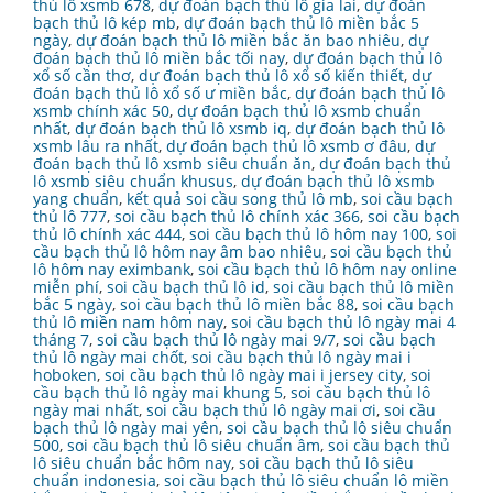
thủ lô xsmb 678
,
dự đoán bạch thủ lô gia lai
,
dự đoán
bạch thủ lô kép mb
,
dự đoán bạch thủ lô miền bắc 5
ngày
,
dự đoán bạch thủ lô miền bắc ăn bao nhiêu
,
dự
đoán bạch thủ lô miền bắc tối nay
,
dự đoán bạch thủ lô
xổ số cần thơ
,
dự đoán bạch thủ lô xổ số kiến thiết
,
dự
đoán bạch thủ lô xổ số ư miền bắc
,
dự đoán bạch thủ lô
xsmb chính xác 50
,
dự đoán bạch thủ lô xsmb chuẩn
nhất
,
dự đoán bạch thủ lô xsmb iq
,
dự đoán bạch thủ lô
xsmb lâu ra nhất
,
dự đoán bạch thủ lô xsmb ơ đâu
,
dự
đoán bạch thủ lô xsmb siêu chuẩn ăn
,
dự đoán bạch thủ
lô xsmb siêu chuẩn khusus
,
dự đoán bạch thủ lô xsmb
yang chuẩn
,
kết quả soi cầu song thủ lô mb
,
soi cầu bạch
thủ lô 777
,
soi cầu bạch thủ lô chính xác 366
,
soi cầu bạch
thủ lô chính xác 444
,
soi cầu bạch thủ lô hôm nay 100
,
soi
cầu bạch thủ lô hôm nay âm bao nhiêu
,
soi cầu bạch thủ
lô hôm nay eximbank
,
soi cầu bạch thủ lô hôm nay online
miễn phí
,
soi cầu bạch thủ lô id
,
soi cầu bạch thủ lô miền
bắc 5 ngày
,
soi cầu bạch thủ lô miền bắc 88
,
soi cầu bạch
thủ lô miền nam hôm nay
,
soi cầu bạch thủ lô ngày mai 4
tháng 7
,
soi cầu bạch thủ lô ngày mai 9/7
,
soi cầu bạch
thủ lô ngày mai chốt
,
soi cầu bạch thủ lô ngày mai i
hoboken
,
soi cầu bạch thủ lô ngày mai i jersey city
,
soi
cầu bạch thủ lô ngày mai khung 5
,
soi cầu bạch thủ lô
ngày mai nhất
,
soi cầu bạch thủ lô ngày mai ơi
,
soi cầu
bạch thủ lô ngày mai yên
,
soi cầu bạch thủ lô siêu chuẩn
500
,
soi cầu bạch thủ lô siêu chuẩn âm
,
soi cầu bạch thủ
lô siêu chuẩn bắc hôm nay
,
soi cầu bạch thủ lô siêu
chuẩn indonesia
,
soi cầu bạch thủ lô siêu chuẩn lô miền