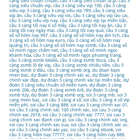
càng siêu chuẩn chuẩn
,
cầu 3 càng siêu chuẩn là gì
,
cầu 3
càng siêu chuẩn vip
,
cầu 3 càng siêu vip 100
,
cầu 3 càng
siêu vip 3 càng
,
cầu 3 càng siêu vip 789
,
cầu 3 càng siêu
vip ăn
,
cầu 3 càng siêu vip ios
,
cầu 3 càng siêu vip lào cai
,
cầu 3 càng siêu vip nay
,
cầu 3 càng siêu vip tại miền bắc
,
cầu 3 càng tối nay 6 số mấy
,
cầu 3 càng tối nay ăn
,
cầu 3
càng tối nay ngày mai
,
cầu 3 càng tối nay quả
,
cầu 3 càng
xổ số hôm nay 997
,
cầu 3 càng xổ số hôm nay âm lich
,
cầu
3 càng xổ số hôm nay euro
,
cầu 3 càng xổ số hôm nay
quảng trị
,
cầu 3 càng xổ số hôm nay xsmb
,
cầu 3 càng xổ
số minh ngọc chấm net
,
cầu 3 càng xổ số minh ngọc
khánh hòa
,
cầu 3 càng xổ số minh ngọc phương trang
,
cầu 3 càng xsmb 66666
,
cầu 3 càng xsmb ibiza
,
cầu 3
càng xsmb lô de vip
,
cầu 3 càng xsmb nhiêu tiền
,
cầu 3
càng xsmb ơ đâu
,
cầu 3 càng xsmb org
,
du doan kqxs
mien bac
,
dự đoán 3 càng chính xác ac
,
dự đoán 3 càng
chính xác đẹp
,
dự đoán 3 càng chính xác tại miền bắc
,
dự
đoán 3 càng siêu chuẩn số miền nam
,
dự đoán 3 càng
xsmb 206
,
dự đoán 3 càng xsmb 6/6
,
dự đoán 3 càng
xsmb itzy
,
dự đoán 3 càng xsmb org
,
soi 3 cang mb
,
soi 3
cang mien bac
,
soi cầu 3 càng 4 số
,
soi cầu 3 càng 4 số vip
miễn phí
,
soi cầu 3 càng 888
,
soi cau 3 cang chinh xac 01
,
soi cầu 3 càng chính xác 100 chính xác
,
soi cau 3 cang
chinh xac 2018
,
soi cầu 3 càng chính xác 7777
,
soi cau 3
cang chinh xac đanh con gi
,
soi cầu 3 càng chính xác org
,
soi cau 3 cang chinh xac sua
,
soi cầu 3 càng chính xác uc
,
soi cầu 3 càng chính xác yaz
,
soi cầu 3 càng ebook
,
soi
cầu 3 càng hôm nay 77777
,
soi cầu 3 càng hôm nay 888
,