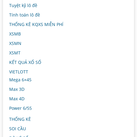
Tuyệt kỹ lô đề
Tính toán lô đề
THỐNG KÊ KQXS MIỄN PHÍ
XSMB
XSMN
XSMT
KẾT QUẢ XỔ SỐ
VIETLOTT
Mega 6×45
Max 3D
Max 4D
Power 6/55
THỐNG KÊ
SOI CẦU