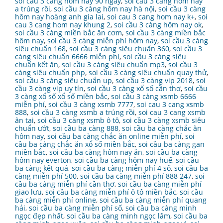
soi cầu 3 càng hôm nay 90 ngày
,
soi cầu 3 càng hôm nay
a trúng rồi
,
soi cầu 3 càng hôm nay hà nội
,
soi cầu 3 càng
hôm nay hoàng anh gia lai
,
soi cau 3 cang hom nay k+
,
soi
cau 3 cang hom nay khung 2
,
soi cầu 3 càng hôm nay ok
,
soi cầu 3 càng miền bắc ăn cơm
,
soi cầu 3 càng miền bắc
hôm nay
,
soi cầu 3 càng miễn phí hôm nay
,
soi cầu 3 càng
siêu chuẩn 168
,
soi cầu 3 càng siêu chuẩn 360
,
soi cầu 3
càng siêu chuẩn 6666 miễn phí
,
soi cầu 3 càng siêu
chuẩn kết ăn
,
soi cầu 3 càng siêu chuẩn mp3
,
soi cầu 3
càng siêu chuẩn php
,
soi cầu 3 càng siêu chuẩn quay thử
,
soi cầu 3 càng siêu chuẩn up
,
soi cầu 3 càng vip 2018
,
soi
cầu 3 càng vip uy tín
,
soi cầu 3 càng xổ số cần thơ
,
soi cầu
3 càng xổ số xổ số miền bắc
,
soi cầu 3 càng xsmb 6666
miễn phí
,
soi cầu 3 càng xsmb 7777
,
soi cau 3 cang xsmb
888
,
soi cầu 3 càng xsmb a trúng rồi
,
soi cau 3 cang xsmb
ân tai
,
soi cầu 3 càng xsmb ô tô
,
soi cầu 3 càng xsmb siêu
chuẩn ướt
,
soi cầu ba càng 888
,
soi cầu ba càng chắc ăn
hôm nay
,
soi cầu ba càng chắc ăn online miễn phí
,
soi
cầu ba càng chắc ăn xổ số miền bắc
,
soi cầu ba càng gan
miền bắc
,
soi cầu ba càng hôm nay ăn
,
soi cầu ba càng
hôm nay everton
,
soi cầu ba càng hôm nay huế
,
soi cầu
ba càng kết quả
,
soi cầu ba càng miễn phí 4 số
,
soi cầu ba
càng miễn phí 500
,
soi cầu ba càng miễn phí 888 247
,
soi
cầu ba càng miễn phí cần thơ
,
soi cầu ba càng miễn phí
giao lưu
,
soi cầu ba càng miễn phí ô tô miền bắc
,
soi cầu
ba càng miễn phí online
,
soi cầu ba càng miễn phí quang
hải
,
soi cầu ba càng miễn phí số
,
soi cầu ba càng minh
ngọc đẹp nhất
,
soi cầu ba càng minh ngọc lâm
,
soi cầu ba