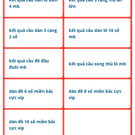
4 mb
lớn
kết quả cầu dàn 3 càng
kết quả cầu dàn lô 10 số
2 số
mb
kết quả cầu đề đầu
kết quả cầu song thủ lô mb
đuôi mb
dàn đề 6 số miền bắc
dàn đề 8 số miền bắc cực
cực vip
vip
dàn đề 10 số miền bắc
cực vip