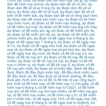
chính xác nhất
,
dự đoán dàn đề hôm nay con gì
,
dự đoán
dàn đề hôm nay online
,
dự đoán dàn đề xổ số 247
,
dự
đoán dàn đề xổ số ai trúng rồi
,
dự đoán dàn đề xổ số
extra
,
dự đoán dàn đề xổ số huế
,
dự đoán dàn đề xổ số
kiến thiết miền bắc
,
dự đoán dàn đề xổ số rồng bạch kim
,
dự đoán dàn đề xsmb bắc hôm nay
,
dự đoán số de hôm
nay miền nam
,
dự đoán số đề hôm nay dương
,
dự đoán
số đề hôm nay huế
,
dự đoán số đề hôm nay ông nội mày
,
dự đoán số đề miễn phí 4g
,
dự đoán số đề miễn phí 96
,
dự đoán số đề miễn phí lộc an
,
dự đoán số đề miễn phí
online miễn phí
,
dự đoán số đề ngày mai 4 tháng 8
,
dự
đoán số đề ngày mai 7 tháng 6
,
dự đoán số đề ngày mai
9/7/2
,
dự đoán số đề ngày mai huế
,
dự đoán số đề ngày
mai ok
,
dự đoán số đề ngày mai phạm kim lâu
,
dự đoán
số đề ngày mai tây ninh
,
dự đoán số đề tối nay 4 6
,
dự
đoán số đề tối nay 4/7
,
dự đoán số đề tối nay đề về bao
nhiêu
,
dự đoán số đề tối nay hà nội
,
dự đoán số đề tối
nay o clifton nj
,
dự đoán số đề tối nay sĩ
,
dự đoán số đề
tối nay yên nhật
,
Dự đoán xổ số miền Bắc
,
đánh đề đầu
đuôi
,
đánh đề đầu đuôi miền bắc
,
đề đầu đuôi miền nam
,
đề đầu đuôi ub
,
đề đầu đuôi xổ số bình dương
,
đề đầu
đuôi yên
,
hình ảnh xin số đề
,
lô đề mb
,
lô vip
,
rồng bạch
kim chốt số đề hôm nay
,
số đề hôm nay 12 con giáp
,
số đề
hôm nay 4 tháng 6
,
số đề hôm nay 5/1/2021
,
số đề hôm
nay âm
,
số đề hôm nay âm bao nhiêu
,
số đề hôm nay gia
lai
,
số đề hôm nay index
,
số đề hôm nay u19
,
số đề miễn
phí ơ miền bắc
,
số đề ngày mai 19/5
,
số đề ngày mai 206
,
số đề ngày mai 8 tháng 6
,
số đề ngày mai in english
,
soi