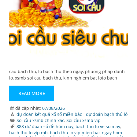
cau bach thu, lo bach thu theo ngay, phuong phap danh
lo, xsmb soi cau bach thu, kinh nghiem bat loto bach
READ MORE
đã câp nhật:
07/08/2026
dự đoán kết quả xổ số miền bắc - dự đoán bạch thủ lô
Soi cầu xsmb chính xác
,
Soi cầu xsmb víp
888 dự đoan số đề hôm nay
,
bach thu lo ve so may
,
bach thu lo vip mb
,
bach thu lo vip mien bac ngay hom