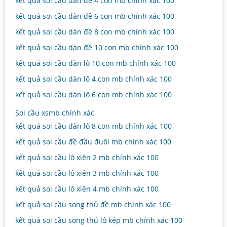
kết quả soi cầu dàn đề 4 con mb chính xác 100
kết quả soi cầu dàn đề 6 con mb chính xác 100
kết quả soi cầu dàn đề 8 con mb chính xác 100
kết quả soi cầu dàn đề 10 con mb chính xác 100
kết quả soi cầu dàn lô 10 con mb chính xác 100
kết quả soi cầu dàn lô 4 con mb chính xác 100
kết quả soi cầu dàn lô 6 con mb chính xác 100
Soi cầu xsmb chính xác
kết quả soi cầu dàn lô 8 con mb chính xác 100
kết quả soi cầu đề đầu đuôi mb chính xác 100
kết quả soi cầu lô xiên 2 mb chính xác 100
kết quả soi cầu lô xiên 3 mb chính xác 100
kết quả soi cầu lô xiên 4 mb chính xác 100
kết quả soi cầu song thủ đề mb chính xác 100
kết quả soi cầu song thủ lô kép mb chính xác 100