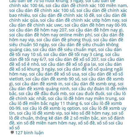
cầu dàn đề 70 số nuôi khung 3 ngày
,
soi cầu dàn đề
chính xác 100 66
,
soi cầu dàn đề chính xác 100 miền nam
,
soi cầu dàn đề chính xác 100 số
,
soi cầu dàn đề chính xác
bao nhiêu
,
soi cầu dàn đề chính xác lô đề
,
soi cầu dàn đề
chính xác qủa
,
soi cầu dàn đề chính xác ướp hôm nay
,
soi
cầu dàn đề chính xác uwc
,
soi cầu dàn đề hôm nay 00-99
,
soi cầu dàn đề hôm nay 207
,
soi cầu dàn đề hôm nay gì
,
soi cầu dàn đề hôm nay online miễn phí
,
soi cầu dàn đề
hôm nay vip
,
soi cầu dàn đề phong thuỷ
,
soi cầu dàn đề
siêu chuẩn 50 ngày
,
soi cầu dàn đề siêu chuẩn không
quảng cáo
,
soi cầu dàn đề siêu chuẩn mpt
,
soi cầu dàn
đề tối nay 10 số
,
soi cầu dàn đề tối nay 3 càng
,
soi cầu
dàn đề tối nay 6/7
,
soi cầu dàn đề xổ số 207
,
soi cầu dàn
đề xổ số ê nhỏ
,
soi cầu dàn đề xổ số gia lai
,
soi cầu dàn
đề xổ số khung 3 ngày
,
soi cầu dàn đề xổ số quảng ngãi
hôm nay
,
soi cầu dàn đề xổ số usa
,
soi cầu dàn đề xổ số
vietlott
,
soi cầu dàn đề xsmb 90 số
,
soi cầu dàn đề xsmb
gì
,
soi cầu dàn đề xsmb in
,
soi cầu dàn đề xsmb ong
,
soi
cầu dàn đề xsmb quảng ninh
,
soi cầu dự đoán lô đề miền
bắc
,
soi cầu đề đầu đuôi mb
,
soi cau đuôi đuôi
,
soi cầu lô
đề chính xác nhất
,
soi cầu lô đề hôm nay miền trung
,
soi
cầu lô đề miền bắc ngày 11 tháng 6
,
soi cầu lô đề xsmb
00-99
,
soi cầu lô đề xsmb iq option
,
soi cầu lô đề xsmb uy
tín
,
soi cầu lô đề xsmb vip
,
soi kèo số đề hôm nay
,
soi số
lô đề chuẩn
,
thống kê dàn đề 2 số miền bắc
,
xin số đánh
đề
,
xin số đề miền nam hôm nay
,
xổ số đề
,
xổ số soi cầu
xổ số
ở
127 bình luận