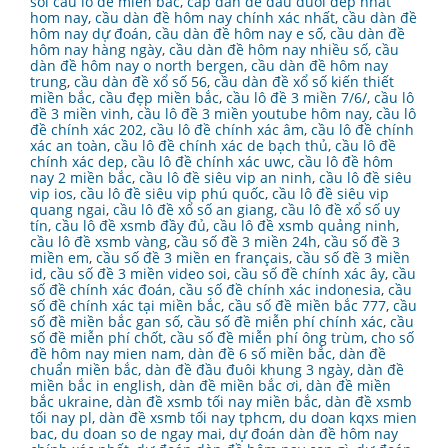
soi cầu lô đề miền bắc
,
cap dàn đề đầu đuôi dep nhat
hom nay
,
cầu dàn đề hôm nay chính xác nhất
,
cầu dàn đề
hôm nay dự đoán
,
cầu dàn đề hôm nay e số
,
cầu dàn đề
hôm nay hàng ngày
,
cầu dàn đề hôm nay nhiều số
,
cầu
dàn đề hôm nay o north bergen
,
cầu dàn đề hôm nay
trung
,
cầu dàn đề xổ số 56
,
cầu dàn đề xổ số kiến thiết
miền bắc
,
cầu đẹp miền bắc
,
cầu lô đề 3 miền 7/6/
,
cầu lô
đề 3 miền vinh
,
cầu lô đề 3 miền youtube hôm nay
,
cầu lô
đề chính xác 202
,
cầu lô đề chính xác âm
,
cầu lô đề chính
xác an toàn
,
cầu lô đề chính xác de bạch thủ
,
cầu lô đề
chính xác dep
,
cầu lô đề chính xác uwc
,
cầu lô đề hôm
nay 2 miền bắc
,
cầu lô đề siêu vip an ninh
,
cầu lô đề siêu
vip ios
,
cầu lô đề siêu vip phú quốc
,
cầu lô đề siêu vip
quang ngai
,
cầu lô đề xổ số an giang
,
cầu lô đề xổ số uy
tín
,
cầu lô đề xsmb đầy đủ
,
cầu lô đề xsmb quảng ninh
,
cầu lô đề xsmb vàng
,
cầu số đề 3 miền 24h
,
cầu số đề 3
miền em
,
cầu số đề 3 miền en français
,
cầu số đề 3 miền
id
,
cầu số đề 3 miền video soi
,
cầu số đề chính xác ây
,
cầu
số đề chính xác đoán
,
cầu số đề chính xác indonesia
,
cầu
số đề chính xác tại miền bắc
,
cầu số đề miền bắc 777
,
cầu
số đề miền bắc gan số
,
cầu số đề miễn phí chính xác
,
cầu
số đề miễn phí chốt
,
cầu số đề miễn phí ông trùm
,
cho số
đề hôm nay mien nam
,
dàn đề 6 số miền bắc
,
dàn đề
chuẩn miền bắc
,
dàn đề đầu đuôi khung 3 ngày
,
dàn đề
miền bắc in english
,
dàn đề miền bắc ơi
,
dàn đề miền
bắc ukraine
,
dàn đề xsmb tối nay miền bắc
,
dàn đề xsmb
tối nay pl
,
dàn đề xsmb tối nay tphcm
,
du doan kqxs mien
bac
,
du doan so de ngay mai
,
dự đoán dàn đề hôm nay