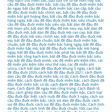
nay
,
bạch thủ miền bắc
,
báo tuổi trẻ số đề hôm nay
,
bắt
cầu đề đầu đuôi miền bắc
,
bắt cầu đề đầu đuôi miền bắc
ăn ngay
,
bắt cầu đề đầu đuôi miền bắc cao cấp
,
bắt cầu
đề đầu đuôi miền bắc chính xác
,
bắt cầu đề đầu đuôi
miền bắc giờ hoàng đạo
,
bắt cầu đề đầu đuôi miền bắc
hàng ngày
,
bắt cầu đề đầu đuôi miền bắc siêu chuẩn
,
bắt
cầu đề đầu đuôi miền bắc siêu víp
,
bắt dàn đề đầu đít
mb mien phí
,
bắt dàn đề đầu đít mb sieu vip
,
bắt dàn đề
đầu đuôi mb
,
bắt dàn đề đầu đuôi mb cao cap
,
bắt dàn
đề đầu đuôi mb sieu chính xác
,
bắt dàn đề đầu đuôi mb
vip
,
bắt đề đầu đuôi chuẩn
,
bắt đề đầu đuôi miền bắc
chuẩn
,
bắt đề đầu đuôi miền bắc hàng ngày
,
bắt đề đầu
đuôi miền bắc mb
,
bắt đề đầu đuôi miền bắc mb hàng
ngày
,
bắt đề đầu đuôi miền bắc phát tài
,
bắt đề đầu đuôi
miền bắc rồng bạch kim
,
bắt đề đầu đuôi miền bắc siêu
víp
,
bắt đề đầu đuôi xsmb
,
các đề miễn phí kiếm tiền
,
các
đề miễn phí kiếm tiền như thế nào
,
các đề miễn phí
unica
,
cách bắt dàn đề đầu đuôi khung 5 ngày
,
cách bắt
đề đầu đuôi 2020
,
cách bắt đề đầu đuôi 2021
,
cách đánh
dàn cầu đề đầu đuôi miền bắc có lãi
,
Cách đánh đầu đuôi
miền Bắc
,
cách đánh đề đầu đuôi miền bắc
,
cách đánh đề
đầu đuôi miền bắc có lãi
,
cách đánh đề đầu đuôi miền
nam
,
Cách đánh đề ngày nào cũng trúng
,
Cách đánh lô
đầu
,
cách ghép dàn cầu đề đầu đuôi miền bắc
,
Cách loại
đầu đuôi đặc biệt
,
cách nuôi đề đầu đuôi 3 ngày
,
cách soi
cầu đầu đuôi miền bắc
,
cách soi dàn đề đầu đuôi
,
cách
soi đề đầu đuôi
,
cách soi đề đầu đuôi miền bắc
,
Cách tính
de đầu đuôi
,
cách tính đề đầu đuôi chuẩn 100
,
cao thủ