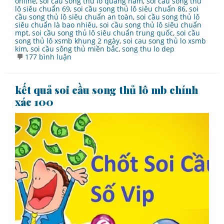
online
,
soi cầu song thủ lô quảng nam
,
soi cầu song thủ
lô siêu chuẩn 69
,
soi cầu song thủ lô siêu chuẩn 86
,
soi
cầu song thủ lô siêu chuẩn an toàn
,
soi cầu song thủ lô
siêu chuẩn là bao nhiêu
,
soi cầu song thủ lô siêu chuẩn
mpt
,
soi cầu song thủ lô siêu chuẩn trung quốc
,
soi cầu
song thủ lô xsmb khung 2 ngày
,
soi cau song thủ lo xsmb
kim
,
soi cầu sông thủ miền bắc
,
song thu lo dep
ở
177 bình luận
kết
quả
soi
kết quả soi cầu song thủ lô mb chính
cầu
bạch
xác 100
thủ
lô
mb
chính
xác
100