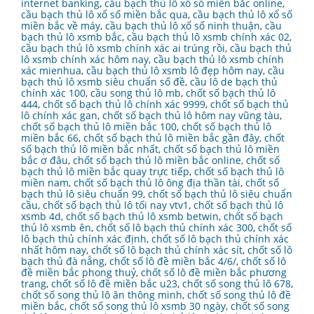
internet banking
,
cầu bạch thủ lô xổ số miền bắc online
,
cầu bạch thủ lô xổ số miền bắc qua
,
cầu bạch thủ lô xổ số
miền bắc về máy
,
cầu bạch thủ lô xổ số ninh thuận
,
cầu
bạch thủ lô xsmb bắc
,
cầu bạch thủ lô xsmb chính xác 02
,
cầu bạch thủ lô xsmb chính xác ai trúng rồi
,
cầu bạch thủ
lô xsmb chính xác hôm nay
,
cầu bạch thủ lô xsmb chính
xác mienhua
,
cầu bạch thủ lô xsmb lô đẹp hôm nay
,
cầu
bạch thủ lô xsmb siêu chuẩn số đề
,
cầu lô de bạch thủ
chính xác 100
,
cầu song thủ lô mb
,
chốt số bạch thủ lô
444
,
chốt số bạch thủ lô chính xác 9999
,
chốt số bạch thủ
lô chính xác gan
,
chốt số bạch thủ lô hôm nay vũng tàu
,
chốt số bạch thủ lô miền bắc 100
,
chốt số bạch thủ lô
miền bắc 66
,
chốt số bạch thủ lô miền bắc gần đây
,
chốt
số bạch thủ lô miền bắc nhất
,
chốt số bạch thủ lô miền
bắc ơ đâu
,
chốt số bạch thủ lô miền bắc online
,
chốt số
bạch thủ lô miền bắc quay trực tiếp
,
chốt số bạch thủ lô
miền nam
,
chốt số bạch thủ lô ông địa thần tài
,
chốt số
bạch thủ lô siêu chuẩn 99
,
chốt số bạch thủ lô siêu chuẩn
cầu
,
chốt số bạch thủ lô tối nay vtv1
,
chốt số bạch thủ lô
xsmb 4d
,
chốt số bạch thủ lô xsmb betwin
,
chốt số bạch
thủ lô xsmb ên
,
chốt số lô bạch thủ chính xác 300
,
chốt số
lô bạch thủ chính xác định
,
chốt số lô bạch thủ chính xác
nhất hôm nay
,
chốt số lô bạch thủ chính xác sít
,
chốt số lô
bạch thủ đà nẵng
,
chốt số lô đề miền bắc 4/6/
,
chốt số lô
đề miền bắc phong thuỷ
,
chốt số lô đề miền bắc phương
trang
,
chốt số lô đề miền bắc u23
,
chốt số song thủ lô 678
,
chốt số song thủ lô ăn thông minh
,
chốt số song thủ lô đề
miền bắc
,
chốt số song thủ lô xsmb 30 ngày
,
chốt số song