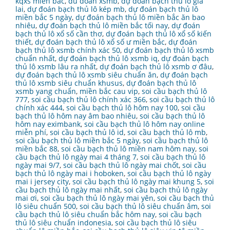
kqxs mien bac
,
du doan xsmb
,
dự đoán bạch thủ lô gia
lai
,
dự đoán bạch thủ lô kép mb
,
dự đoán bạch thủ lô
miền bắc 5 ngày
,
dự đoán bạch thủ lô miền bắc ăn bao
nhiêu
,
dự đoán bạch thủ lô miền bắc tối nay
,
dự đoán
bạch thủ lô xổ số cần thơ
,
dự đoán bạch thủ lô xổ số kiến
thiết
,
dự đoán bạch thủ lô xổ số ư miền bắc
,
dự đoán
bạch thủ lô xsmb chính xác 50
,
dự đoán bạch thủ lô xsmb
chuẩn nhất
,
dự đoán bạch thủ lô xsmb iq
,
dự đoán bạch
thủ lô xsmb lâu ra nhất
,
dự đoán bạch thủ lô xsmb ơ đâu
,
dự đoán bạch thủ lô xsmb siêu chuẩn ăn
,
dự đoán bạch
thủ lô xsmb siêu chuẩn khusus
,
dự đoán bạch thủ lô
xsmb yang chuẩn
,
miền bắc cau vip
,
soi cầu bạch thủ lô
777
,
soi cầu bạch thủ lô chính xác 366
,
soi cầu bạch thủ lô
chính xác 444
,
soi cầu bạch thủ lô hôm nay 100
,
soi cầu
bạch thủ lô hôm nay âm bao nhiêu
,
soi cầu bạch thủ lô
hôm nay eximbank
,
soi cầu bạch thủ lô hôm nay online
miễn phí
,
soi cầu bạch thủ lô id
,
soi cầu bạch thủ lô mb
,
soi cầu bạch thủ lô miền bắc 5 ngày
,
soi cầu bạch thủ lô
miền bắc 88
,
soi cầu bạch thủ lô miền nam hôm nay
,
soi
cầu bạch thủ lô ngày mai 4 tháng 7
,
soi cầu bạch thủ lô
ngày mai 9/7
,
soi cầu bạch thủ lô ngày mai chốt
,
soi cầu
bạch thủ lô ngày mai i hoboken
,
soi cầu bạch thủ lô ngày
mai i jersey city
,
soi cầu bạch thủ lô ngày mai khung 5
,
soi
cầu bạch thủ lô ngày mai nhất
,
soi cầu bạch thủ lô ngày
mai ơi
,
soi cầu bạch thủ lô ngày mai yên
,
soi cầu bạch thủ
lô siêu chuẩn 500
,
soi cầu bạch thủ lô siêu chuẩn âm
,
soi
cầu bạch thủ lô siêu chuẩn bắc hôm nay
,
soi cầu bạch
thủ lô siêu chuẩn indonesia
,
soi cầu bạch thủ lô siêu