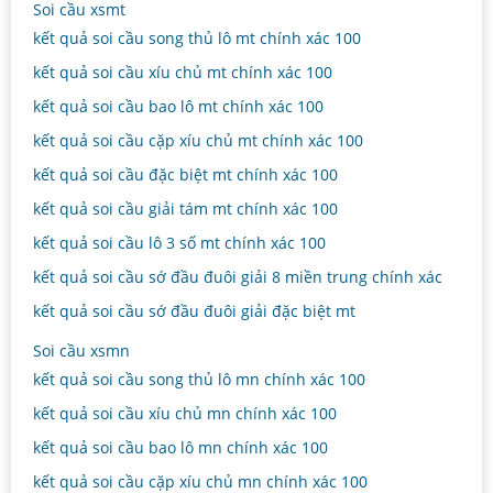
Soi cầu xsmt
kết quả soi cầu song thủ lô mt chính xác 100
kết quả soi cầu xíu chủ mt chính xác 100
kết quả soi cầu bao lô mt chính xác 100
kết quả soi cầu cặp xíu chủ mt chính xác 100
kết quả soi cầu đặc biệt mt chính xác 100
kết quả soi cầu giải tám mt chính xác 100
kết quả soi cầu lô 3 số mt chính xác 100
kết quả soi cầu sớ đầu đuôi giải 8 miền trung chính xác
kết quả soi cầu sớ đầu đuôi giải đặc biệt mt
Soi cầu xsmn
kết quả soi cầu song thủ lô mn chính xác 100
kết quả soi cầu xíu chủ mn chính xác 100
kết quả soi cầu bao lô mn chính xác 100
kết quả soi cầu cặp xíu chủ mn chính xác 100