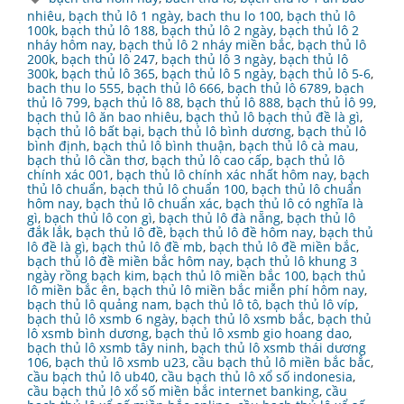
nhiêu
,
bạch thủ lô 1 ngày
,
bach thu lo 100
,
bạch thủ lô
100k
,
bạch thủ lô 188
,
bạch thủ lô 2 ngày
,
bạch thủ lô 2
nháy hôm nay
,
bạch thủ lô 2 nháy miền bắc
,
bạch thủ lô
200k
,
bạch thủ lô 247
,
bạch thủ lô 3 ngày
,
bạch thủ lô
300k
,
bạch thủ lô 365
,
bạch thủ lô 5 ngày
,
bạch thủ lô 5-6
,
bach thu lo 555
,
bạch thủ lô 666
,
bạch thủ lô 6789
,
bạch
thủ lô 799
,
bạch thủ lô 88
,
bạch thủ lô 888
,
bạch thủ lô 99
,
bạch thủ lô ăn bao nhiêu
,
bạch thủ lô bạch thủ đề là gì
,
bạch thủ lô bất bại
,
bạch thủ lô bình dương
,
bạch thủ lô
bình định
,
bạch thủ lô bình thuận
,
bạch thủ lô cà mau
,
bạch thủ lô cần thơ
,
bạch thủ lô cao cấp
,
bạch thủ lô
chính xác 001
,
bạch thủ lô chính xác nhất hôm nay
,
bạch
thủ lô chuẩn
,
bạch thủ lô chuẩn 100
,
bạch thủ lô chuẩn
hôm nay
,
bạch thủ lô chuẩn xác
,
bạch thủ lô có nghĩa là
gì
,
bạch thủ lô con gì
,
bạch thủ lô đà nẵng
,
bạch thủ lô
đắk lắk
,
bạch thủ lô đề
,
bạch thủ lô đề hôm nay
,
bạch thủ
lô đề là gì
,
bạch thủ lô đề mb
,
bạch thủ lô đề miền bắc
,
bạch thủ lô đề miền bắc hôm nay
,
bạch thủ lô khung 3
ngày rồng bạch kim
,
bạch thủ lô miền bắc 100
,
bạch thủ
lô miền bắc ên
,
bạch thủ lô miền bắc miễn phí hôm nay
,
bạch thủ lô quảng nam
,
bạch thủ lô tô
,
bạch thủ lô víp
,
bạch thủ lô xsmb 6 ngày
,
bạch thủ lô xsmb bắc
,
bạch thủ
lô xsmb bình dương
,
bạch thủ lô xsmb gio hoang dao
,
bạch thủ lô xsmb tây ninh
,
bạch thủ lô xsmb thái dương
106
,
bạch thủ lô xsmb u23
,
cầu bạch thủ lô miền bắc bắc
,
cầu bạch thủ lô ub40
,
cầu bạch thủ lô xổ số indonesia
,
cầu bạch thủ lô xổ số miền bắc internet banking
,
cầu