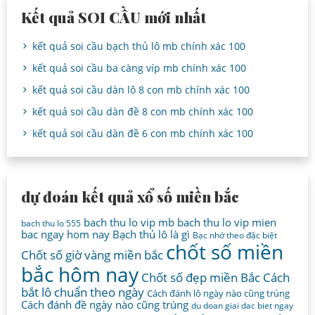
Kết quả SOI CẦU mới nhất
kết quả soi cầu bạch thủ lô mb chính xác 100
kết quả soi cầu ba càng víp mb chính xác 100
kết quả soi cầu dàn lô 8 con mb chính xác 100
kết quả soi cầu dàn đề 8 con mb chính xác 100
kết quả soi cầu dàn đề 6 con mb chính xác 100
dự đoán kết quả xổ số miền bắc
bach thu lo vip mb
bach thu lo vip mien
bach thu lo 555
bac ngay hom nay
Bạch thủ lô là gì
Bạc nhớ theo đặc biệt
chốt số miền
Chốt số giờ vàng miền bắc
bắc hôm nay
Chốt số đẹp miền Bắc
Cách
bắt lô chuẩn theo ngày
Cách đánh lô ngày nào cũng trúng
Cách đánh đề ngày nào cũng trúng
du doan giai dac biet ngay