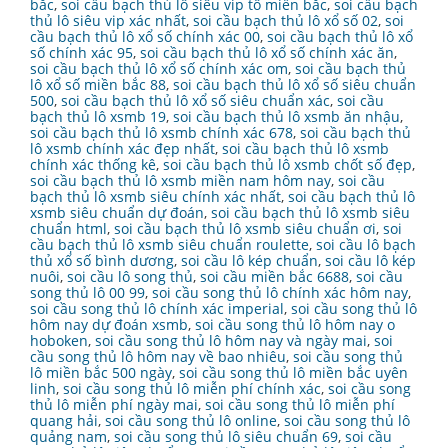
bắc
,
soi cầu bạch thủ lô siêu vip tô miền bắc
,
soi cầu bạch
thủ lô siêu vip xác nhất
,
soi cầu bạch thủ lô xổ số 02
,
soi
cầu bạch thủ lô xổ số chính xác 00
,
soi cầu bạch thủ lô xổ
số chính xác 95
,
soi cầu bạch thủ lô xổ số chính xác ăn
,
soi cầu bạch thủ lô xổ số chính xác om
,
soi cầu bạch thủ
lô xổ số miền bắc 88
,
soi cầu bạch thủ lô xổ số siêu chuẩn
500
,
soi cầu bạch thủ lô xổ số siêu chuẩn xác
,
soi cầu
bạch thủ lô xsmb 19
,
soi cầu bạch thủ lô xsmb ăn nhậu
,
soi cầu bạch thủ lô xsmb chính xác 678
,
soi cầu bạch thủ
lô xsmb chính xác đẹp nhất
,
soi cầu bạch thủ lô xsmb
chính xác thống kê
,
soi cầu bạch thủ lô xsmb chốt số đẹp
,
soi cầu bạch thủ lô xsmb miền nam hôm nay
,
soi cầu
bạch thủ lô xsmb siêu chính xác nhất
,
soi cầu bạch thủ lô
xsmb siêu chuẩn dự đoán
,
soi cầu bạch thủ lô xsmb siêu
chuẩn html
,
soi cầu bạch thủ lô xsmb siêu chuẩn ơi
,
soi
cầu bạch thủ lô xsmb siêu chuẩn roulette
,
soi cầu lô bạch
thủ xổ số bình dương
,
soi cầu lô kép chuẩn
,
soi cầu lô kép
nuôi
,
soi cầu lô song thủ
,
soi cầu miền bắc 6688
,
soi cầu
song thủ lô 00 99
,
soi cầu song thủ lô chính xác hôm nay
,
soi cầu song thủ lô chính xác imperial
,
soi cầu song thủ lô
hôm nay dự đoán xsmb
,
soi cầu song thủ lô hôm nay o
hoboken
,
soi cầu song thủ lô hôm nay và ngày mai
,
soi
cầu song thủ lô hôm nay về bao nhiêu
,
soi cầu song thủ
lô miền bắc 500 ngày
,
soi cầu song thủ lô miền bắc uyên
linh
,
soi cầu song thủ lô miễn phí chính xác
,
soi cầu song
thủ lô miễn phí ngày mai
,
soi cầu song thủ lô miễn phí
quang hải
,
soi cầu song thủ lô online
,
soi cầu song thủ lô
quảng nam
,
soi cầu song thủ lô siêu chuẩn 69
,
soi cầu