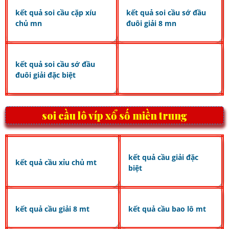
kết quả soi cầu cặp xíu
kết quả soi cầu sớ đầu
chủ mn
đuôi giải 8 mn
kết quả soi cầu sớ đầu
đuôi giải đặc biệt
soi cầu lô víp xổ số miền trung
kết quả cầu giải đặc
kết quả cầu xỉu chủ mt
biệt
kết quả cầu giải 8 mt
kết quả cầu bao lô mt