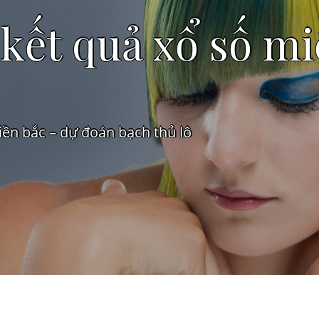
kết quả xổ số m
ền bắc – dự đoán bạch thủ lô