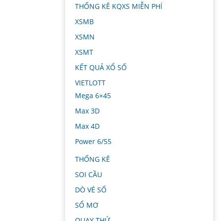
THỐNG KÊ KQXS MIỄN PHÍ
XSMB
XSMN
XSMT
KẾT QUẢ XỔ SỐ
VIETLOTT
Mega 6×45
Max 3D
Max 4D
Power 6/55
THỐNG KÊ
SOI CẦU
DÒ VÉ SỐ
SỔ MƠ
QUAY THỬ