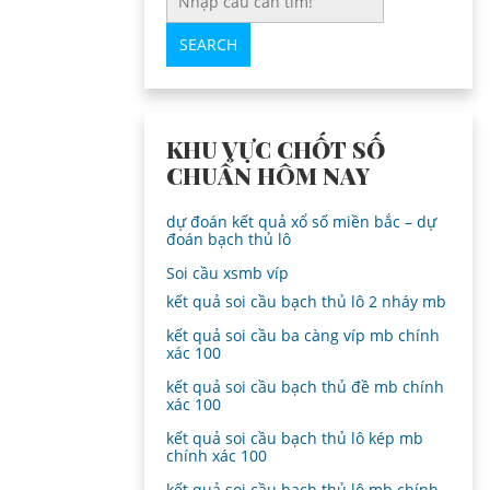
SEARCH
KHU VỰC CHỐT SỐ
CHUẨN HÔM NAY
dự đoán kết quả xổ số miền bắc – dự
đoán bạch thủ lô
Soi cầu xsmb víp
kết quả soi cầu bạch thủ lô 2 nháy mb
kết quả soi cầu ba càng víp mb chính
xác 100
kết quả soi cầu bạch thủ đề mb chính
xác 100
kết quả soi cầu bạch thủ lô kép mb
chính xác 100
kết quả soi cầu bạch thủ lô mb chính