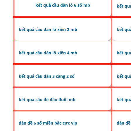
kết quả cầu dàn lô 6 số mb
kết qu
kết quả cầu dàn lô xiên 2 mb
kết qu
kết quả cầu dàn lô xiên 4 mb
kết qu
kết quả cầu dàn 3 càng 2 số
kết qu
kết quả cầu đề đầu đuôi mb
kết qu
dàn đề 6 số miền bắc cực vip
dàn đề