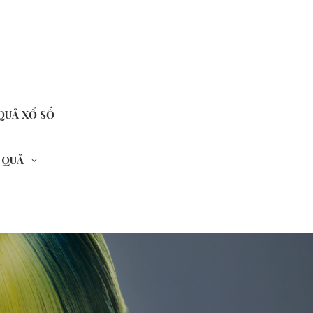
QUẢ XỔ SỐ
 QUẢ