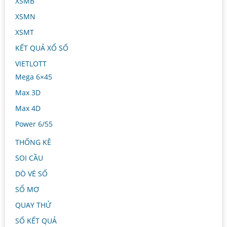
XSMB
XSMN
XSMT
KẾT QUẢ XỔ SỐ
VIETLOTT
Mega 6×45
Max 3D
Max 4D
Power 6/55
THỐNG KÊ
SOI CẦU
DÒ VÉ SỐ
SỔ MƠ
QUAY THỬ
SỐ KẾT QUẢ