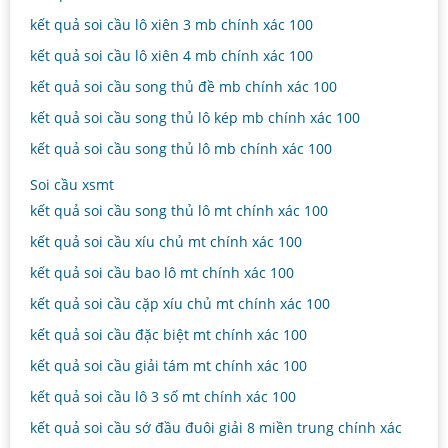
kết quả soi cầu lô xiên 3 mb chính xác 100
kết quả soi cầu lô xiên 4 mb chính xác 100
kết quả soi cầu song thủ đề mb chính xác 100
kết quả soi cầu song thủ lô kép mb chính xác 100
kết quả soi cầu song thủ lô mb chính xác 100
Soi cầu xsmt
kết quả soi cầu song thủ lô mt chính xác 100
kết quả soi cầu xíu chủ mt chính xác 100
kết quả soi cầu bao lô mt chính xác 100
kết quả soi cầu cặp xíu chủ mt chính xác 100
kết quả soi cầu đặc biệt mt chính xác 100
kết quả soi cầu giải tám mt chính xác 100
kết quả soi cầu lô 3 số mt chính xác 100
kết quả soi cầu sớ đầu đuôi giải 8 miền trung chính xác