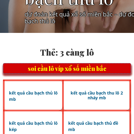
dự đoán kết quả xổ số miền bắc – dự đ
bạch thủ lô
Thẻ:
3 càng lô
soi cầu lô víp xổ số miền bắc
kết quả cầu bạch thủ lô
kết quả cầu bạch thu lô 2
nháy mb
mb
kết quả cầu bạch thủ lô
kết quả cầu bạch thủ đề
kép
mb