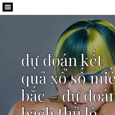
Skip
to
content
dự đoán kết
quả xổ số mi
bắc – dự đoá
bạch thủ lô