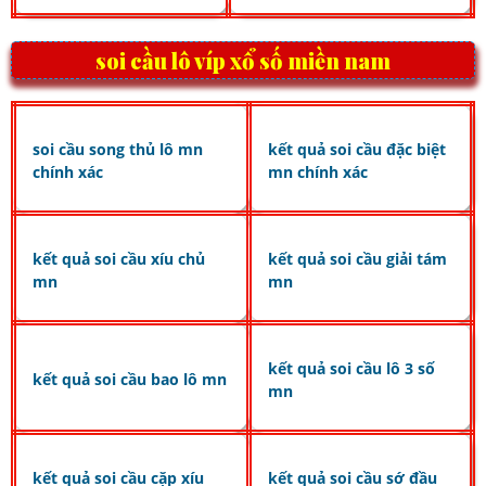
soi cầu lô víp xổ số miền nam
soi cầu song thủ lô mn
kết quả soi cầu đặc biệt
chính xác
mn chính xác
kết quả soi cầu xíu chủ
kết quả soi cầu giải tám
mn
mn
kết quả soi cầu lô 3 số
kết quả soi cầu bao lô mn
mn
kết quả soi cầu cặp xíu
kết quả soi cầu sớ đầu