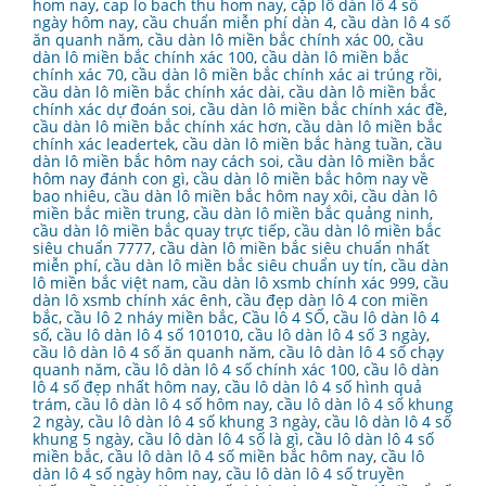
hom nay
,
cap lo bach thu hom nay
,
cặp lô dàn lô 4 số
ngày hôm nay
,
cầu chuẩn miễn phí dàn 4
,
cầu dàn lô 4 số
ăn quanh năm
,
cầu dàn lô miền bắc chính xác 00
,
cầu
dàn lô miền bắc chính xác 100
,
cầu dàn lô miền bắc
chính xác 70
,
cầu dàn lô miền bắc chính xác ai trúng rồi
,
cầu dàn lô miền bắc chính xác dài
,
cầu dàn lô miền bắc
chính xác dự đoán soi
,
cầu dàn lô miền bắc chính xác đề
,
cầu dàn lô miền bắc chính xác hơn
,
cầu dàn lô miền bắc
chính xác leadertek
,
cầu dàn lô miền bắc hàng tuần
,
cầu
dàn lô miền bắc hôm nay cách soi
,
cầu dàn lô miền bắc
hôm nay đánh con gì
,
cầu dàn lô miền bắc hôm nay về
bao nhiêu
,
cầu dàn lô miền bắc hôm nay xôi
,
cầu dàn lô
miền bắc miền trung
,
cầu dàn lô miền bắc quảng ninh
,
cầu dàn lô miền bắc quay trực tiếp
,
cầu dàn lô miền bắc
siêu chuẩn 7777
,
cầu dàn lô miền bắc siêu chuẩn nhất
miễn phí
,
cầu dàn lô miền bắc siêu chuẩn uy tín
,
cầu dàn
lô miền bắc việt nam
,
cầu dàn lô xsmb chính xác 999
,
cầu
dàn lô xsmb chính xác ênh
,
cầu đẹp dàn lô 4 con miền
bắc
,
cầu lô 2 nháy miền bắc
,
Cầu lô 4 SỐ
,
cầu lô dàn lô 4
số
,
cầu lô dàn lô 4 số 101010
,
cầu lô dàn lô 4 số 3 ngày
,
cầu lô dàn lô 4 số ăn quanh năm
,
cầu lô dàn lô 4 số chạy
quanh năm
,
cầu lô dàn lô 4 số chính xác 100
,
cầu lô dàn
lô 4 số đẹp nhất hôm nay
,
cầu lô dàn lô 4 số hình quả
trám
,
cầu lô dàn lô 4 số hôm nay
,
cầu lô dàn lô 4 số khung
2 ngày
,
cầu lô dàn lô 4 số khung 3 ngày
,
cầu lô dàn lô 4 số
khung 5 ngày
,
cầu lô dàn lô 4 số là gì
,
cầu lô dàn lô 4 số
miền bắc
,
cầu lô dàn lô 4 số miền bắc hôm nay
,
cầu lô
dàn lô 4 số ngày hôm nay
,
cầu lô dàn lô 4 số truyền