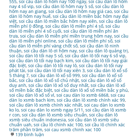
555
,
soi cầu dàn lô hôm nay 100 ngày
,
soi cầu dàn lô hôm
nay 4 số vip
,
soi cầu dàn lô hôm nay 5 số
,
soi cầu dàn lô
hôm nay an giang
,
soi cầu dàn lô hôm nay giá cao
,
soi cầu
dàn lô hôm nay huế
,
soi cầu dàn lô miền bắc hôm nay đại
việt
,
soi cầu dàn lô miền bắc hôm nay xiên
,
soi cầu dàn lô
miễn phí 0 đồng
,
soi cầu dàn lô miễn phí 4 số
,
soi cầu
dàn lô miễn phí 4 số cuối
,
soi cầu dàn lô miễn phí ăn
trưa
,
soi cầu dàn lô miễn phí miền trung hôm nay
,
soi cầu
dàn lô miễn phí online
,
soi cầu dàn lô miễn phí số
,
soi
cầu dàn lô miễn phí vàng chốt số
,
soi cầu dàn lô ninh
thuận
,
soi cầu dàn lô ơi hôm nay
,
soi cầu dàn lô quảng trị
,
soi cầu dàn lô tối nay 5 số
,
soi cầu dàn lô tối nay 6 số vip
,
soi cầu dàn lô tối nay bạch kim
,
soi cầu dàn lô tối nay giải
đặc biệt
,
soi cầu dàn lô tối nay lô
,
soi cầu dàn lô tối nay
phát tài
,
soi cầu dàn lô tối nay xiên 3
,
soi cầu dàn lô xổ số
5 tháng 7
,
soi cầu dàn lô xổ số 999
,
soi cầu dàn lô xổ số
bắc
,
soi cầu dàn lô xổ số chủ nhật
,
soi cầu dàn lô xổ số
duy anh
,
soi cầu dàn lô xổ số duy nhất
,
soi cầu dàn lô xổ
số miền bắc đặc biệt
,
soi cầu dàn lô xổ số miền bắc y phú
,
soi cầu dàn lô xổ số vl
,
soi cau dàn lo xsmb 6868
,
soi cau
dàn lo xsmb bach kim
,
soi cầu dàn lô xsmb chính xác 99
,
soi cầu dàn lô xsmb chính xác nhất
,
soi cau dàn lo xsmb
ko lo
,
soi cau dàn lo xsmb ngay 5/11
,
soi cầu dàn lô xsmb
r con
,
soi cầu dàn lô xsmb siêu chuẩn
,
soi cầu dàn lô
xsmb siêu chuẩn indonesia
,
soi cầu dàn lô xsmb siêu
chuẩn uah
,
soi cầu lô chính xác 100
,
soi cầu lô chính xác
trăm phần trăm
,
soi cau xsmb chinh xac 100
ở
139 bình luận