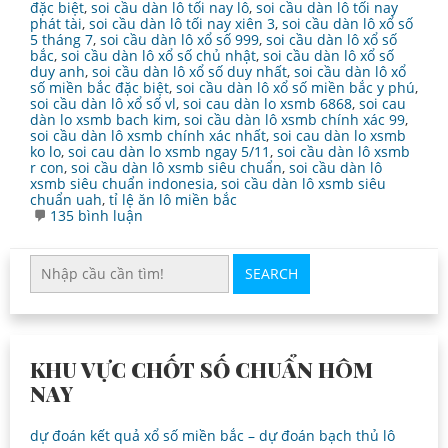
đặc biệt
,
soi cầu dàn lô tối nay lô
,
soi cầu dàn lô tối nay
phát tài
,
soi cầu dàn lô tối nay xiên 3
,
soi cầu dàn lô xổ số
5 tháng 7
,
soi cầu dàn lô xổ số 999
,
soi cầu dàn lô xổ số
bắc
,
soi cầu dàn lô xổ số chủ nhật
,
soi cầu dàn lô xổ số
duy anh
,
soi cầu dàn lô xổ số duy nhất
,
soi cầu dàn lô xổ
số miền bắc đặc biệt
,
soi cầu dàn lô xổ số miền bắc y phú
,
soi cầu dàn lô xổ số vl
,
soi cau dàn lo xsmb 6868
,
soi cau
dàn lo xsmb bach kim
,
soi cầu dàn lô xsmb chính xác 99
,
soi cầu dàn lô xsmb chính xác nhất
,
soi cau dàn lo xsmb
ko lo
,
soi cau dàn lo xsmb ngay 5/11
,
soi cầu dàn lô xsmb
r con
,
soi cầu dàn lô xsmb siêu chuẩn
,
soi cầu dàn lô
xsmb siêu chuẩn indonesia
,
soi cầu dàn lô xsmb siêu
chuẩn uah
,
tỉ lệ ăn lô miền bắc
ở
135 bình luận
kết
quả
soi
SEARCH
cầu
dàn
lô
10
con
mb
KHU VỰC CHỐT SỐ CHUẨN HÔM
chính
NAY
xác
100
dự đoán kết quả xổ số miền bắc – dự đoán bạch thủ lô