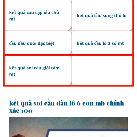
kết quả cầu cặp xỉu chủ
kết quả cầu song thủ lô
mt
cầu đầu đuôi đặc biệt
kết quả cầu lô 3 số mt
kết quả soi cầu giải tám
mt
kết quả soi cầu dàn lô 6 con mb chính
xác 100