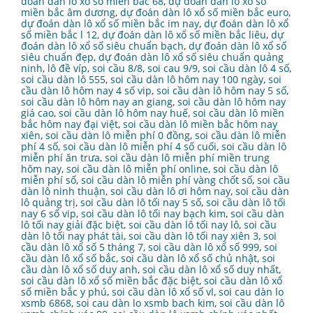
đoán dàn lô xổ số miền bắc 68
,
dự đoán dàn lô xổ số
miền bắc âm dương
,
dự đoán dàn lô xổ số miền bắc euro
,
dự đoán dàn lô xổ số miền bắc im nay
,
dự đoán dàn lô xổ
số miền bắc l 12
,
dự đoán dàn lô xổ số miền bắc liêu
,
dự
đoán dàn lô xổ số siêu chuẩn bạch
,
dự đoán dàn lô xổ số
siêu chuẩn đẹp
,
dự đoán dàn lô xổ số siêu chuẩn quảng
ninh
,
lô đề víp
,
soi cầu 8/8
,
soi cau 9/9
,
soi cầu dàn lô 4 số
,
soi cầu dàn lô 555
,
soi cầu dàn lô hôm nay 100 ngày
,
soi
cầu dàn lô hôm nay 4 số vip
,
soi cầu dàn lô hôm nay 5 số
,
soi cầu dàn lô hôm nay an giang
,
soi cầu dàn lô hôm nay
giá cao
,
soi cầu dàn lô hôm nay huế
,
soi cầu dàn lô miền
bắc hôm nay đại việt
,
soi cầu dàn lô miền bắc hôm nay
xiên
,
soi cầu dàn lô miễn phí 0 đồng
,
soi cầu dàn lô miễn
phí 4 số
,
soi cầu dàn lô miễn phí 4 số cuối
,
soi cầu dàn lô
miễn phí ăn trưa
,
soi cầu dàn lô miễn phí miền trung
hôm nay
,
soi cầu dàn lô miễn phí online
,
soi cầu dàn lô
miễn phí số
,
soi cầu dàn lô miễn phí vàng chốt số
,
soi cầu
dàn lô ninh thuận
,
soi cầu dàn lô ơi hôm nay
,
soi cầu dàn
lô quảng trị
,
soi cầu dàn lô tối nay 5 số
,
soi cầu dàn lô tối
nay 6 số vip
,
soi cầu dàn lô tối nay bạch kim
,
soi cầu dàn
lô tối nay giải đặc biệt
,
soi cầu dàn lô tối nay lô
,
soi cầu
dàn lô tối nay phát tài
,
soi cầu dàn lô tối nay xiên 3
,
soi
cầu dàn lô xổ số 5 tháng 7
,
soi cầu dàn lô xổ số 999
,
soi
cầu dàn lô xổ số bắc
,
soi cầu dàn lô xổ số chủ nhật
,
soi
cầu dàn lô xổ số duy anh
,
soi cầu dàn lô xổ số duy nhất
,
soi cầu dàn lô xổ số miền bắc đặc biệt
,
soi cầu dàn lô xổ
số miền bắc y phú
,
soi cầu dàn lô xổ số vl
,
soi cau dàn lo
xsmb 6868
,
soi cau dàn lo xsmb bach kim
,
soi cầu dàn lô