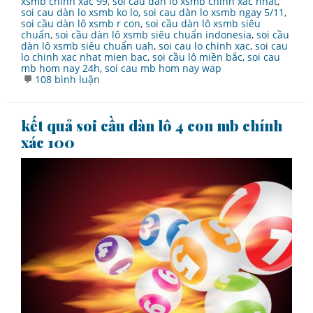
xsmb chính xác 99
,
soi cầu dàn lô xsmb chính xác nhất
,
soi cau dàn lo xsmb ko lo
,
soi cau dàn lo xsmb ngay 5/11
,
soi cầu dàn lô xsmb r con
,
soi cầu dàn lô xsmb siêu
chuẩn
,
soi cầu dàn lô xsmb siêu chuẩn indonesia
,
soi cầu
dàn lô xsmb siêu chuẩn uah
,
soi cau lo chinh xac
,
soi cau
lo chinh xac nhat mien bac
,
soi cầu lô miền bắc
,
soi cau
mb hom nay 24h
,
soi cau mb hom nay wap
ở
108 bình luận
kết
quả
soi
kết quả soi cầu dàn lô 4 con mb chính
cầu
dàn
xác 100
lô
6
con
mb
chính
xác
100