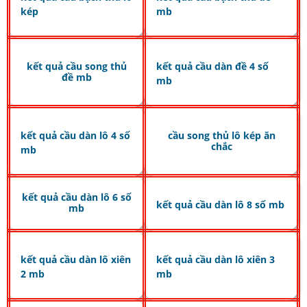
kép
mb
kết quả cầu song thủ
kết quả cầu dàn đề 4 số
đề mb
mb
kết quả cầu dàn lô 4 số
cầu song thủ lô kép ăn
chắc
mb
kết quả cầu dàn lô 6 số
kết quả cầu dàn lô 8 số mb
mb
kết quả cầu dàn lô xiên
kết quả cầu dàn lô xiên 3
2 mb
mb