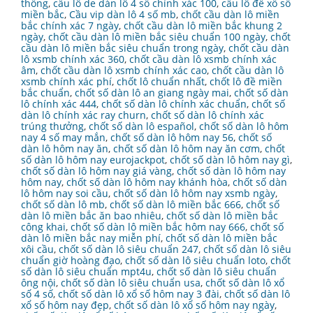
thống
,
cầu lô de dàn lô 4 số chính xác 100
,
cầu lô đề xổ số
miền bắc
,
Cầu vip dàn lô 4 số mb
,
chốt cầu dàn lô miền
bắc chính xác 7 ngày
,
chốt cầu dàn lô miền bắc khung 2
ngày
,
chốt cầu dàn lô miền bắc siêu chuẩn 100 ngày
,
chốt
cầu dàn lô miền bắc siêu chuẩn trong ngày
,
chốt cầu dàn
lô xsmb chính xác 360
,
chốt cầu dàn lô xsmb chính xác
âm
,
chốt cầu dàn lô xsmb chính xác cao
,
chốt cầu dàn lô
xsmb chính xác phí
,
chốt lô chuẩn nhất
,
chốt lô đề miền
bắc chuẩn
,
chốt số dàn lô an giang ngày mai
,
chốt số dàn
lô chính xác 444
,
chốt số dàn lô chính xác chuẩn
,
chốt số
dàn lô chính xác ray churn
,
chốt số dàn lô chính xác
trúng thưởng
,
chốt số dàn lô español
,
chốt số dàn lô hôm
nay 4 số may mắn
,
chốt số dàn lô hôm nay 56
,
chốt số
dàn lô hôm nay ăn
,
chốt số dàn lô hôm nay ăn cơm
,
chốt
số dàn lô hôm nay eurojackpot
,
chốt số dàn lô hôm nay gì
,
chốt số dàn lô hôm nay giá vàng
,
chốt số dàn lô hôm nay
hôm nay
,
chốt số dàn lô hôm nay khánh hòa
,
chốt số dàn
lô hôm nay soi cầu
,
chốt số dàn lô hôm nay xsmb ngày
,
chốt số dàn lô mb
,
chốt số dàn lô miền bắc 666
,
chốt số
dàn lô miền bắc ăn bao nhiêu
,
chốt số dàn lô miền bắc
công khai
,
chốt số dàn lô miền bắc hôm nay 666
,
chốt số
dàn lô miền bắc nay miễn phí
,
chốt số dàn lô miền bắc
xôi cầu
,
chốt số dàn lô siêu chuẩn 247
,
chốt số dàn lô siêu
chuẩn giờ hoàng đạo
,
chốt số dàn lô siêu chuẩn loto
,
chốt
số dàn lô siêu chuẩn mpt4u
,
chốt số dàn lô siêu chuẩn
ông nội
,
chốt số dàn lô siêu chuẩn usa
,
chốt số dàn lô xổ
số 4 số
,
chốt số dàn lô xổ số hôm nay 3 đài
,
chốt số dàn lô
xổ số hôm nay đẹp
,
chốt số dàn lô xổ số hôm nay ngày
,