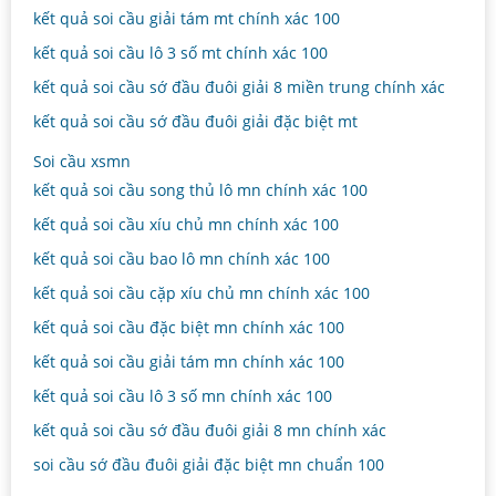
kết quả soi cầu giải tám mt chính xác 100
kết quả soi cầu lô 3 số mt chính xác 100
kết quả soi cầu sớ đầu đuôi giải 8 miền trung chính xác
kết quả soi cầu sớ đầu đuôi giải đặc biệt mt
Soi cầu xsmn
kết quả soi cầu song thủ lô mn chính xác 100
kết quả soi cầu xíu chủ mn chính xác 100
kết quả soi cầu bao lô mn chính xác 100
kết quả soi cầu cặp xíu chủ mn chính xác 100
kết quả soi cầu đặc biệt mn chính xác 100
kết quả soi cầu giải tám mn chính xác 100
kết quả soi cầu lô 3 số mn chính xác 100
kết quả soi cầu sớ đầu đuôi giải 8 mn chính xác
soi cầu sớ đầu đuôi giải đặc biệt mn chuẩn 100