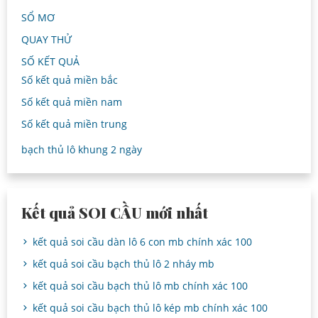
SỔ MƠ
QUAY THỬ
SỐ KẾT QUẢ
Số kết quả miền bắc
Số kết quả miền nam
Số kết quả miền trung
bạch thủ lô khung 2 ngày
Kết quả SOI CẦU mới nhất
kết quả soi cầu dàn lô 6 con mb chính xác 100
kết quả soi cầu bạch thủ lô 2 nháy mb
kết quả soi cầu bạch thủ lô mb chính xác 100
kết quả soi cầu bạch thủ lô kép mb chính xác 100