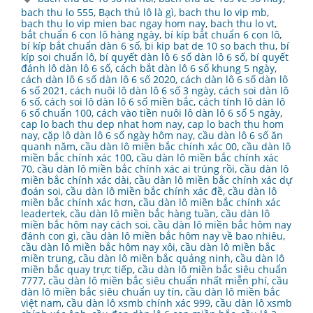
bach thu lo 555
,
Bạch thủ lô là gì
,
bach thu lo vip mb
,
bach thu lo vip mien bac ngay hom nay
,
bach thu lo vt
,
bắt chuẩn 6 con lô hàng ngày
,
bí kíp bắt chuẩn 6 con lô
,
bí kíp bắt chuẩn dàn 6 số
,
bi kip bat de 10 so bach thu
,
bí
kíp soi chuẩn lô
,
bí quyết dàn lô 6 số dàn lô 6 số
,
bí quyết
đánh lô dàn lô 6 số
,
cách bắt dàn lô 6 số khung 5 ngày
,
cách dàn lô 6 số dàn lô 6 số 2020
,
cách dàn lô 6 số dàn lô
6 số 2021
,
cách nuôi lô dàn lô 6 số 3 ngày
,
cách soi dàn lô
6 số
,
cách soi lô dàn lô 6 số miền bắc
,
cách tính lô dàn lô
6 số chuẩn 100
,
cách vào tiền nuôi lô dàn lô 6 số 5 ngày
,
cap lo bach thu dep nhat hom nay
,
cap lo bach thu hom
nay
,
cặp lô dàn lô 6 số ngày hôm nay
,
cầu dàn lô 6 số ăn
quanh năm
,
cầu dàn lô miền bắc chính xác 00
,
cầu dàn lô
miền bắc chính xác 100
,
cầu dàn lô miền bắc chính xác
70
,
cầu dàn lô miền bắc chính xác ai trúng rồi
,
cầu dàn lô
miền bắc chính xác dài
,
cầu dàn lô miền bắc chính xác dự
đoán soi
,
cầu dàn lô miền bắc chính xác đề
,
cầu dàn lô
miền bắc chính xác hơn
,
cầu dàn lô miền bắc chính xác
leadertek
,
cầu dàn lô miền bắc hàng tuần
,
cầu dàn lô
miền bắc hôm nay cách soi
,
cầu dàn lô miền bắc hôm nay
đánh con gì
,
cầu dàn lô miền bắc hôm nay về bao nhiêu
,
cầu dàn lô miền bắc hôm nay xôi
,
cầu dàn lô miền bắc
miền trung
,
cầu dàn lô miền bắc quảng ninh
,
cầu dàn lô
miền bắc quay trực tiếp
,
cầu dàn lô miền bắc siêu chuẩn
7777
,
cầu dàn lô miền bắc siêu chuẩn nhất miễn phí
,
cầu
dàn lô miền bắc siêu chuẩn uy tín
,
cầu dàn lô miền bắc
việt nam
,
cầu dàn lô xsmb chính xác 999
,
cầu dàn lô xsmb