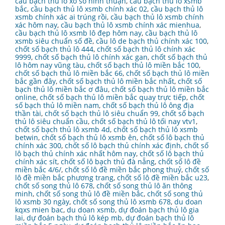
cầu bạch thủ lô xổ số ninh thuận
,
cầu bạch thủ lô xsmb
bắc
,
cầu bạch thủ lô xsmb chính xác 02
,
cầu bạch thủ lô
xsmb chính xác ai trúng rồi
,
cầu bạch thủ lô xsmb chính
xác hôm nay
,
cầu bạch thủ lô xsmb chính xác mienhua
,
cầu bạch thủ lô xsmb lô đẹp hôm nay
,
cầu bạch thủ lô
xsmb siêu chuẩn số đề
,
cầu lô de bạch thủ chính xác 100
,
chốt số bạch thủ lô 444
,
chốt số bạch thủ lô chính xác
9999
,
chốt số bạch thủ lô chính xác gan
,
chốt số bạch thủ
lô hôm nay vũng tàu
,
chốt số bạch thủ lô miền bắc 100
,
chốt số bạch thủ lô miền bắc 66
,
chốt số bạch thủ lô miền
bắc gần đây
,
chốt số bạch thủ lô miền bắc nhất
,
chốt số
bạch thủ lô miền bắc ơ đâu
,
chốt số bạch thủ lô miền bắc
online
,
chốt số bạch thủ lô miền bắc quay trực tiếp
,
chốt
số bạch thủ lô miền nam
,
chốt số bạch thủ lô ông địa
thần tài
,
chốt số bạch thủ lô siêu chuẩn 99
,
chốt số bạch
thủ lô siêu chuẩn cầu
,
chốt số bạch thủ lô tối nay vtv1
,
chốt số bạch thủ lô xsmb 4d
,
chốt số bạch thủ lô xsmb
betwin
,
chốt số bạch thủ lô xsmb ên
,
chốt số lô bạch thủ
chính xác 300
,
chốt số lô bạch thủ chính xác định
,
chốt số
lô bạch thủ chính xác nhất hôm nay
,
chốt số lô bạch thủ
chính xác sít
,
chốt số lô bạch thủ đà nẵng
,
chốt số lô đề
miền bắc 4/6/
,
chốt số lô đề miền bắc phong thuỷ
,
chốt số
lô đề miền bắc phương trang
,
chốt số lô đề miền bắc u23
,
chốt số song thủ lô 678
,
chốt số song thủ lô ăn thông
minh
,
chốt số song thủ lô đề miền bắc
,
chốt số song thủ
lô xsmb 30 ngày
,
chốt số song thủ lô xsmb 678
,
du doan
kqxs mien bac
,
du doan xsmb
,
dự đoán bạch thủ lô gia
lai
,
dự đoán bạch thủ lô kép mb
,
dự đoán bạch thủ lô