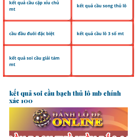
kết quả cầu cặp xỉu chủ
kết quả cầu song thủ lô
mt
cầu đầu đuôi đặc biệt
kết quả cầu lô 3 số mt
kết quả soi cầu giải tám
mt
kết quả soi cầu bạch thủ lô mb chính
xác 100