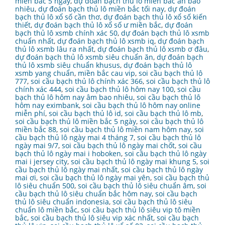
miền bắc 5 ngày
,
dự đoán bạch thủ lô miền bắc ăn bao
nhiêu
,
dự đoán bạch thủ lô miền bắc tối nay
,
dự đoán
bạch thủ lô xổ số cần thơ
,
dự đoán bạch thủ lô xổ số kiến
thiết
,
dự đoán bạch thủ lô xổ số ư miền bắc
,
dự đoán
bạch thủ lô xsmb chính xác 50
,
dự đoán bạch thủ lô xsmb
chuẩn nhất
,
dự đoán bạch thủ lô xsmb iq
,
dự đoán bạch
thủ lô xsmb lâu ra nhất
,
dự đoán bạch thủ lô xsmb ơ đâu
,
dự đoán bạch thủ lô xsmb siêu chuẩn ăn
,
dự đoán bạch
thủ lô xsmb siêu chuẩn khusus
,
dự đoán bạch thủ lô
xsmb yang chuẩn
,
miền bắc cau vip
,
soi cầu bạch thủ lô
777
,
soi cầu bạch thủ lô chính xác 366
,
soi cầu bạch thủ lô
chính xác 444
,
soi cầu bạch thủ lô hôm nay 100
,
soi cầu
bạch thủ lô hôm nay âm bao nhiêu
,
soi cầu bạch thủ lô
hôm nay eximbank
,
soi cầu bạch thủ lô hôm nay online
miễn phí
,
soi cầu bạch thủ lô id
,
soi cầu bạch thủ lô mb
,
soi cầu bạch thủ lô miền bắc 5 ngày
,
soi cầu bạch thủ lô
miền bắc 88
,
soi cầu bạch thủ lô miền nam hôm nay
,
soi
cầu bạch thủ lô ngày mai 4 tháng 7
,
soi cầu bạch thủ lô
ngày mai 9/7
,
soi cầu bạch thủ lô ngày mai chốt
,
soi cầu
bạch thủ lô ngày mai i hoboken
,
soi cầu bạch thủ lô ngày
mai i jersey city
,
soi cầu bạch thủ lô ngày mai khung 5
,
soi
cầu bạch thủ lô ngày mai nhất
,
soi cầu bạch thủ lô ngày
mai ơi
,
soi cầu bạch thủ lô ngày mai yên
,
soi cầu bạch thủ
lô siêu chuẩn 500
,
soi cầu bạch thủ lô siêu chuẩn âm
,
soi
cầu bạch thủ lô siêu chuẩn bắc hôm nay
,
soi cầu bạch
thủ lô siêu chuẩn indonesia
,
soi cầu bạch thủ lô siêu
chuẩn lô miền bắc
,
soi cầu bạch thủ lô siêu vip tô miền
bắc
,
soi cầu bạch thủ lô siêu vip xác nhất
,
soi cầu bạch