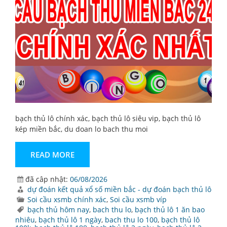
bạch thủ lô chính xác, bạch thủ lô siêu vip, bạch thủ lô
kép miền bắc, du doan lo bach thu moi
READ MORE
đã câp nhật:
06/08/2026
dự đoán kết quả xổ số miền bắc - dự đoán bạch thủ lô
Soi cầu xsmb chính xác
,
Soi cầu xsmb víp
bạch thủ hôm nay
,
bach thu lo
,
bạch thủ lô 1 ăn bao
nhiêu
,
bạch thủ lô 1 ngày
,
bach thu lo 100
,
bạch thủ lô