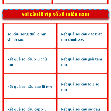
soi cầu lô víp xổ số miền nam
soi cầu song thủ lô mn
kết quả soi cầu đặc biệt
chính xác
mn chính xác
kết quả soi cầu xíu chủ
kết quả soi cầu giải tám
mn
mn
kết quả soi cầu lô 3 số
kết quả soi cầu bao lô mn
mn
kết quả soi cầu cặp xíu
kết quả soi cầu sớ đầu