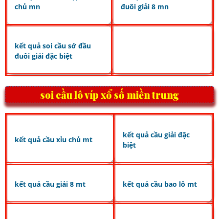
chủ mn
đuôi giải 8 mn
kết quả soi cầu sớ đầu
đuôi giải đặc biệt
soi cầu lô víp xổ số miền trung
kết quả cầu giải đặc
kết quả cầu xỉu chủ mt
biệt
kết quả cầu giải 8 mt
kết quả cầu bao lô mt