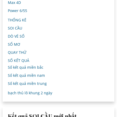
Max 4D
Power 6/55
THỐNG KÊ
SOI CẦU
DÒ VÉ SỐ
SỔ MƠ
QUAY THỬ
SỐ KẾT QUẢ
Số kết quả miền bắc
Số kết quả miền nam
Số kết quả miền trung
bạch thủ lô khung 2 ngày
Kết quả SOI CẦU mới nhất