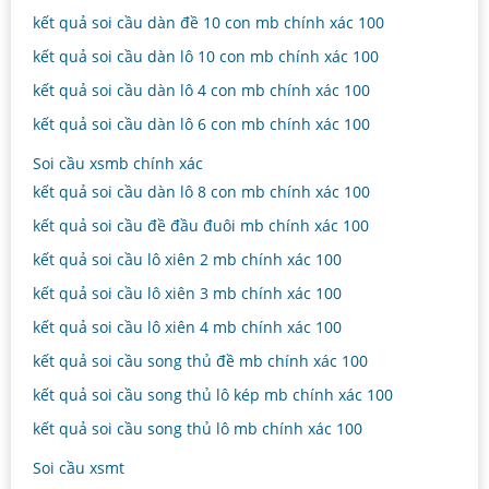
kết quả soi cầu dàn đề 10 con mb chính xác 100
kết quả soi cầu dàn lô 10 con mb chính xác 100
kết quả soi cầu dàn lô 4 con mb chính xác 100
kết quả soi cầu dàn lô 6 con mb chính xác 100
Soi cầu xsmb chính xác
kết quả soi cầu dàn lô 8 con mb chính xác 100
kết quả soi cầu đề đầu đuôi mb chính xác 100
kết quả soi cầu lô xiên 2 mb chính xác 100
kết quả soi cầu lô xiên 3 mb chính xác 100
kết quả soi cầu lô xiên 4 mb chính xác 100
kết quả soi cầu song thủ đề mb chính xác 100
kết quả soi cầu song thủ lô kép mb chính xác 100
kết quả soi cầu song thủ lô mb chính xác 100
Soi cầu xsmt