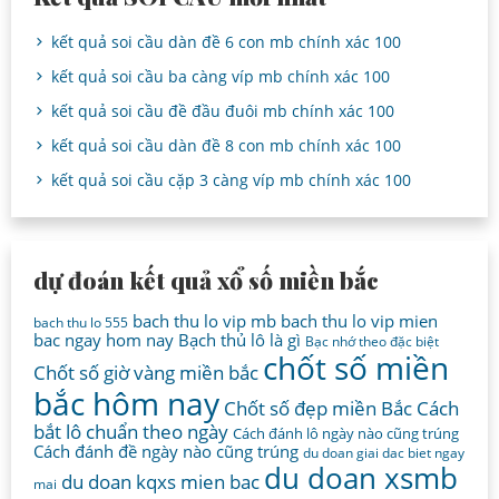
kết quả soi cầu dàn đề 6 con mb chính xác 100
kết quả soi cầu ba càng víp mb chính xác 100
kết quả soi cầu đề đầu đuôi mb chính xác 100
kết quả soi cầu dàn đề 8 con mb chính xác 100
kết quả soi cầu cặp 3 càng víp mb chính xác 100
dự đoán kết quả xổ số miền bắc
bach thu lo vip mb
bach thu lo vip mien
bach thu lo 555
bac ngay hom nay
Bạch thủ lô là gì
Bạc nhớ theo đặc biệt
chốt số miền
Chốt số giờ vàng miền bắc
bắc hôm nay
Chốt số đẹp miền Bắc
Cách
bắt lô chuẩn theo ngày
Cách đánh lô ngày nào cũng trúng
Cách đánh đề ngày nào cũng trúng
du doan giai dac biet ngay
du doan xsmb
du doan kqxs mien bac
mai