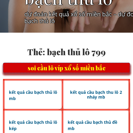
dự đoán kết quả xổ số miền bắc – dự đ
bạch thủ lô
Thẻ:
bạch thủ lô 799
soi cầu lô víp xổ số miền bắc
kết quả cầu bạch thủ lô
kết quả cầu bạch thu lô 2
nháy mb
mb
kết quả cầu bạch thủ lô
kết quả cầu bạch thủ đề
kép
mb