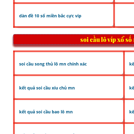
dàn đề 10 số miền bắc cực vip
soi cầu lô víp xổ s
soi cầu song thủ lô mn chính xác
kế
kết quả soi cầu xíu chủ mn
kế
kết quả soi cầu bao lô mn
kế