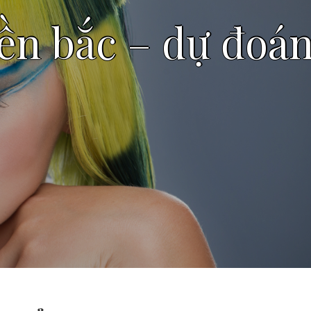
iền bắc – dự đoá