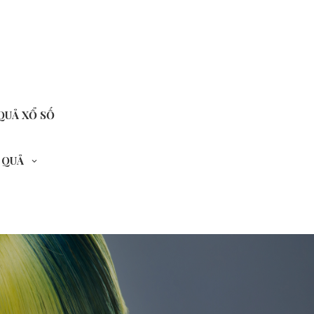
QUẢ XỔ SỐ
 QUẢ