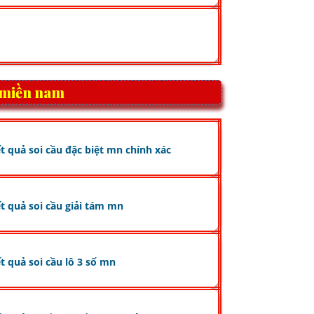
ố miền nam
t quả soi cầu đặc biệt mn chính xác
t quả soi cầu giải tám mn
t quả soi cầu lô 3 số mn