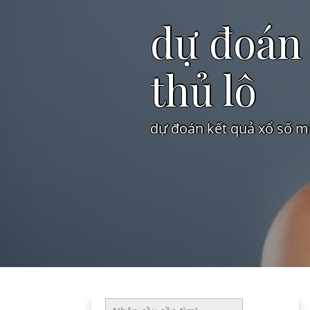
dự đoán 
thủ lô
dự đoán kết quả xổ số mi