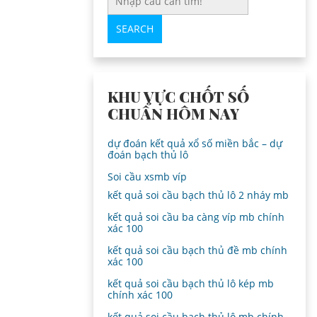
SEARCH
KHU VỰC CHỐT SỐ
CHUẨN HÔM NAY
dự đoán kết quả xổ số miền bắc – dự
đoán bạch thủ lô
Soi cầu xsmb víp
kết quả soi cầu bạch thủ lô 2 nháy mb
kết quả soi cầu ba càng víp mb chính
xác 100
kết quả soi cầu bạch thủ đề mb chính
xác 100
kết quả soi cầu bạch thủ lô kép mb
chính xác 100
kết quả soi cầu bạch thủ lô mb chính