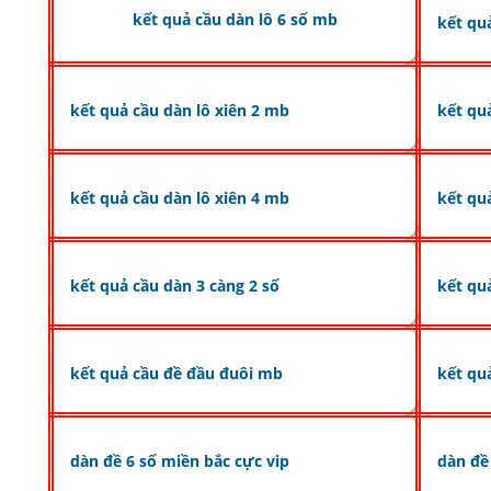
kết quả cầu dàn lô 6 số mb
kết qu
kết quả cầu dàn lô xiên 2 mb
kết qu
kết quả cầu dàn lô xiên 4 mb
kết qu
kết quả cầu dàn 3 càng 2 số
kết qu
kết quả cầu đề đầu đuôi mb
kết qu
dàn đề 6 số miền bắc cực vip
dàn đề