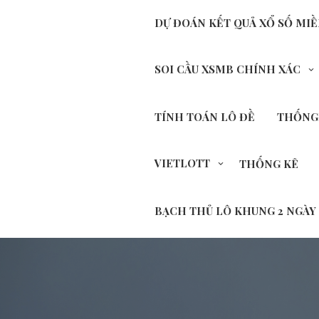
Skip
to
DỰ ĐOÁN KẾT QUẢ XỔ SỐ MIỀ
content
SOI CẦU XSMB CHÍNH XÁC
TÍNH TOÁN LÔ ĐỀ
THỐNG 
VIETLOTT
THỐNG KÊ
BẠCH THỦ LÔ KHUNG 2 NGÀY