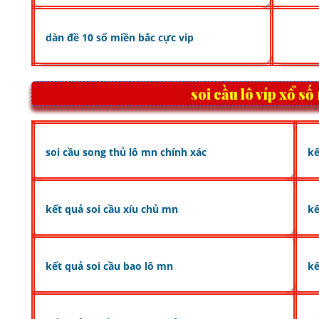
dàn đề 10 số miền bắc cực vip
soi cầu lô víp xổ s
soi cầu song thủ lô mn chính xác
kế
kết quả soi cầu xíu chủ mn
kế
kết quả soi cầu bao lô mn
kế