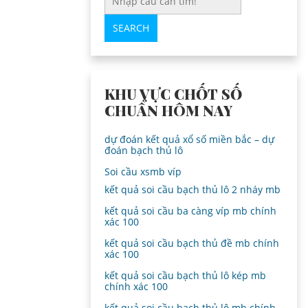
SEARCH
KHU VỰC CHỐT SỐ
CHUẨN HÔM NAY
dự đoán kết quả xổ số miền bắc – dự
đoán bạch thủ lô
Soi cầu xsmb víp
kết quả soi cầu bạch thủ lô 2 nháy mb
kết quả soi cầu ba càng víp mb chính
xác 100
kết quả soi cầu bạch thủ đề mb chính
xác 100
kết quả soi cầu bạch thủ lô kép mb
chính xác 100
kết quả soi cầu bạch thủ lô mb chính