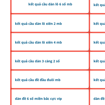
kết quả cầu dàn lô 6 số mb
kết qu
kết quả cầu dàn lô xiên 2 mb
kết qu
kết quả cầu dàn lô xiên 4 mb
kết qu
kết quả cầu dàn 3 càng 2 số
kết qu
kết quả cầu đề đầu đuôi mb
kết qu
dàn đề 6 số miền bắc cực vip
dàn đề