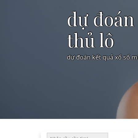
dự đoán 
thủ lô
dự đoán kết quả xổ số mi