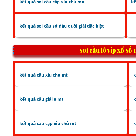
kết quả soi cầu cặp xíu chủ mn
kế
kết quả soi cầu sớ đầu đuôi giải đặc biệt
soi cầu lô víp xổ số
kết quả cầu xỉu chủ mt
k
kết quả cầu giải 8 mt
k
kết quả cầu cặp xỉu chủ mt
k