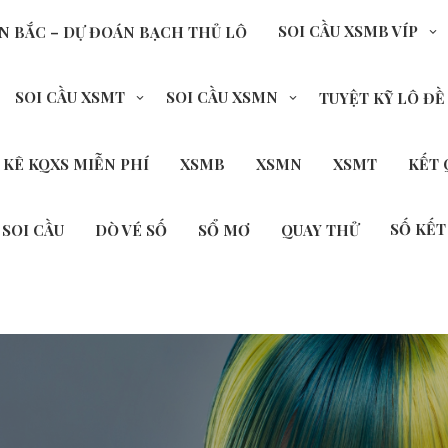
SOI CẦU XSMB VÍP
N BẮC – DỰ ĐOÁN BẠCH THỦ LÔ
SOI CẦU XSMT
SOI CẦU XSMN
TUYỆT KỸ LÔ ĐỀ
KÊ KQXS MIỄN PHÍ
XSMB
XSMN
XSMT
KẾT 
SỐ KẾT
SOI CẦU
DÒ VÉ SỐ
SỔ MƠ
QUAY THỬ