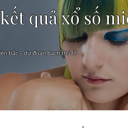
kết quả xổ số m
ền bắc – dự đoán bạch thủ lô