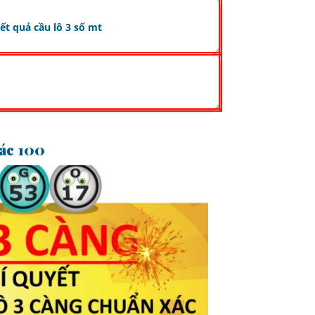
ết quả cầu lô 3 số mt
xác 100