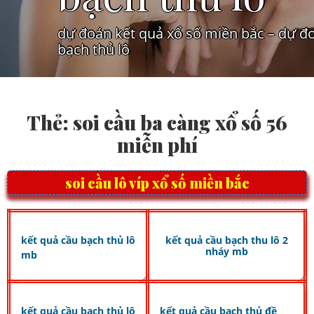
dự đoán kết quả xổ số miền bắc – dự đ
bạch thủ lô
Thẻ:
soi cầu ba càng xổ số 56
miễn phí
soi cầu lô víp xổ số miền bắc
kết quả cầu bạch thủ lô
kết quả cầu bạch thu lô 2
nháy mb
mb
kết quả cầu bạch thủ lô
kết quả cầu bạch thủ đề