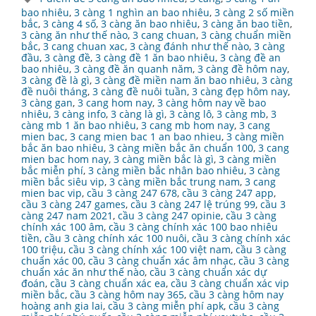
bao nhiêu
,
3 càng 1 nghìn an bao nhiêu
,
3 càng 2 số miền
bắc
,
3 càng 4 số
,
3 càng ăn bao nhiêu
,
3 càng ăn bao tiền
,
3 càng ăn như thế nào
,
3 cang chuan
,
3 càng chuẩn miền
bắc
,
3 cang chuan xac
,
3 càng đánh như thế nào
,
3 càng
đầu
,
3 càng đề
,
3 càng đề 1 ăn bao nhiêu
,
3 càng đề an
bao nhiêu
,
3 càng đề ăn quanh năm
,
3 càng đề hôm nay
,
3 càng đề là gì
,
3 càng đề miền nam ăn bao nhiêu
,
3 càng
đề nuôi tháng
,
3 càng đề nuôi tuần
,
3 càng đẹp hôm nay
,
3 càng gan
,
3 cang hom nay
,
3 càng hôm nay về bao
nhiêu
,
3 càng info
,
3 càng là gì
,
3 càng lô
,
3 càng mb
,
3
càng mb 1 ăn bao nhiêu
,
3 cang mb hom nay
,
3 cang
mien bac
,
3 cang mien bac 1 an bao nhieu
,
3 càng miền
bắc ăn bao nhiêu
,
3 càng miền bắc ăn chuẩn 100
,
3 cang
mien bac hom nay
,
3 càng miền bắc là gì
,
3 càng miền
bắc miễn phí
,
3 càng miền bắc nhân bao nhiêu
,
3 càng
miền bắc siêu vip
,
3 càng miền bắc trung nam
,
3 cang
mien bac vip
,
cầu 3 càng 247 678
,
cầu 3 càng 247 app
,
cầu 3 càng 247 games
,
cầu 3 càng 247 lệ trúng 99
,
cầu 3
càng 247 nam 2021
,
cầu 3 càng 247 opinie
,
cầu 3 càng
chính xác 100 âm
,
cầu 3 càng chính xác 100 bao nhiêu
tiền
,
cầu 3 càng chính xác 100 nuôi
,
cầu 3 càng chính xác
100 triệu
,
cầu 3 càng chính xác 100 việt nam
,
cầu 3 càng
chuẩn xác 00
,
cầu 3 càng chuẩn xác âm nhạc
,
cầu 3 càng
chuẩn xác ăn như thế nào
,
cầu 3 càng chuẩn xác dự
đoán
,
cầu 3 càng chuẩn xác ea
,
cầu 3 càng chuẩn xác vip
miền bắc
,
cầu 3 càng hôm nay 365
,
cầu 3 càng hôm nay
hoàng anh gia lai
,
cầu 3 càng miễn phí apk
,
cầu 3 càng