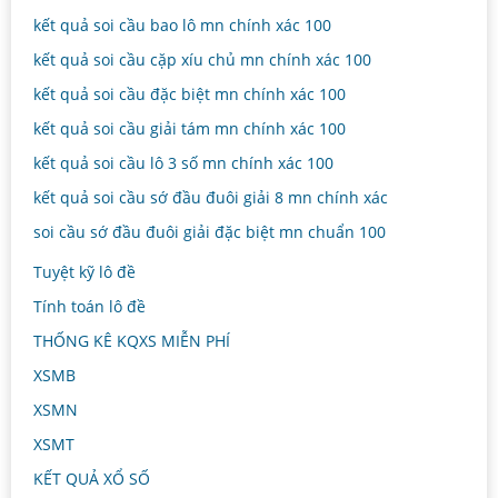
kết quả soi cầu bao lô mn chính xác 100
kết quả soi cầu cặp xíu chủ mn chính xác 100
kết quả soi cầu đặc biệt mn chính xác 100
kết quả soi cầu giải tám mn chính xác 100
kết quả soi cầu lô 3 số mn chính xác 100
kết quả soi cầu sớ đầu đuôi giải 8 mn chính xác
soi cầu sớ đầu đuôi giải đặc biệt mn chuẩn 100
Tuyệt kỹ lô đề
Tính toán lô đề
THỐNG KÊ KQXS MIỄN PHÍ
XSMB
XSMN
XSMT
KẾT QUẢ XỔ SỐ