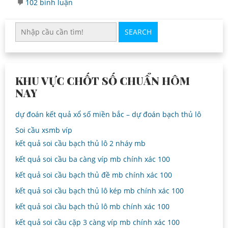
ở
102 bình luận
kết
quả
soi
SEARCH
cầu
cặp
3
càng
víp
mb
KHU VỰC CHỐT SỐ CHUẨN HÔM
chính
NAY
xác
100
dự đoán kết quả xổ số miền bắc – dự đoán bạch thủ lô
Soi cầu xsmb víp
kết quả soi cầu bạch thủ lô 2 nháy mb
kết quả soi cầu ba càng víp mb chính xác 100
kết quả soi cầu bạch thủ đề mb chính xác 100
kết quả soi cầu bạch thủ lô kép mb chính xác 100
kết quả soi cầu bạch thủ lô mb chính xác 100
kết quả soi cầu cặp 3 càng víp mb chính xác 100