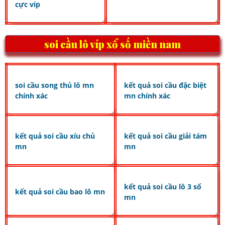
cực vip
soi cầu lô víp xổ số miền nam
soi cầu song thủ lô mn
kết quả soi cầu đặc biệt
chính xác
mn chính xác
kết quả soi cầu xíu chủ
kết quả soi cầu giải tám
mn
mn
kết quả soi cầu lô 3 số
kết quả soi cầu bao lô mn
mn