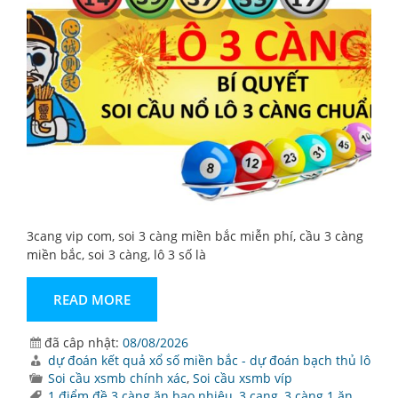
3cang vip com, soi 3 càng miền bắc miễn phí, cầu 3 càng
miền bắc, soi 3 càng, lô 3 số là
READ MORE
đã câp nhật:
08/08/2026
dự đoán kết quả xổ số miền bắc - dự đoán bạch thủ lô
Soi cầu xsmb chính xác
,
Soi cầu xsmb víp
1 điểm đề 3 càng ăn bao nhiêu
,
3 cang
,
3 càng 1 ăn