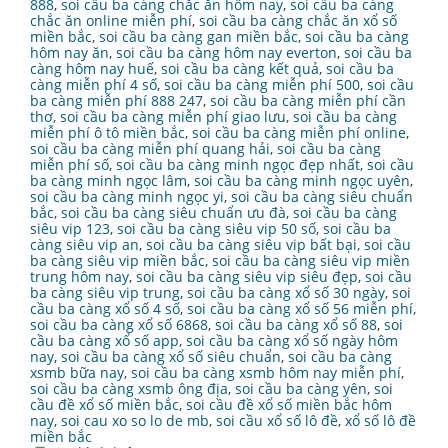
888
,
soi cầu ba càng chắc ăn hôm nay
,
soi cầu ba càng
chắc ăn online miễn phí
,
soi cầu ba càng chắc ăn xổ số
miền bắc
,
soi cầu ba càng gan miền bắc
,
soi cầu ba càng
hôm nay ăn
,
soi cầu ba càng hôm nay everton
,
soi cầu ba
càng hôm nay huế
,
soi cầu ba càng kết quả
,
soi cầu ba
càng miễn phí 4 số
,
soi cầu ba càng miễn phí 500
,
soi cầu
ba càng miễn phí 888 247
,
soi cầu ba càng miễn phí cần
thơ
,
soi cầu ba càng miễn phí giao lưu
,
soi cầu ba càng
miễn phí ô tô miền bắc
,
soi cầu ba càng miễn phí online
,
soi cầu ba càng miễn phí quang hải
,
soi cầu ba càng
miễn phí số
,
soi cầu ba càng minh ngọc đẹp nhất
,
soi cầu
ba càng minh ngọc lâm
,
soi cầu ba càng minh ngọc uyên
,
soi cầu ba càng minh ngọc yi
,
soi cầu ba càng siêu chuẩn
bắc
,
soi cầu ba càng siêu chuẩn ưu đà
,
soi cầu ba càng
siêu vip 123
,
soi cầu ba càng siêu vip 50 số
,
soi cầu ba
càng siêu vip an
,
soi cầu ba càng siêu vip bất bại
,
soi cầu
ba càng siêu vip miền bắc
,
soi cầu ba càng siêu vip miền
trung hôm nay
,
soi cầu ba càng siêu vip siêu đẹp
,
soi cầu
ba càng siêu vip trung
,
soi cầu ba càng xổ số 30 ngày
,
soi
cầu ba càng xổ số 4 số
,
soi cầu ba càng xổ số 56 miễn phí
,
soi cầu ba càng xổ số 6868
,
soi cầu ba càng xổ số 88
,
soi
cầu ba càng xổ số app
,
soi cầu ba càng xổ số ngày hôm
nay
,
soi cầu ba càng xổ số siêu chuẩn
,
soi cầu ba càng
xsmb bữa nay
,
soi cầu ba càng xsmb hôm nay miễn phí
,
soi cầu ba càng xsmb ông địa
,
soi cầu ba càng yên
,
soi
cầu đề xổ số miền bắc
,
soi cầu đề xổ số miền bắc hôm
nay
,
soi cau xo so lo de mb
,
soi cầu xổ số lô đề
,
xổ số lô đề
miền bắc