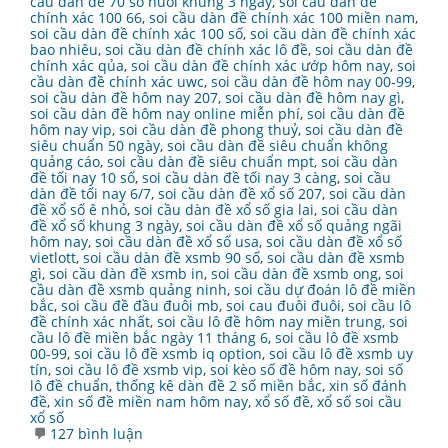
cầu dàn đề 70 số nuôi khung 3 ngày
,
soi cầu dàn đề
chính xác 100 66
,
soi cầu dàn đề chính xác 100 miền nam
,
soi cầu dàn đề chính xác 100 số
,
soi cầu dàn đề chính xác
bao nhiêu
,
soi cầu dàn đề chính xác lô đề
,
soi cầu dàn đề
chính xác qủa
,
soi cầu dàn đề chính xác ướp hôm nay
,
soi
cầu dàn đề chính xác uwc
,
soi cầu dàn đề hôm nay 00-99
,
soi cầu dàn đề hôm nay 207
,
soi cầu dàn đề hôm nay gì
,
soi cầu dàn đề hôm nay online miễn phí
,
soi cầu dàn đề
hôm nay vip
,
soi cầu dàn đề phong thuỷ
,
soi cầu dàn đề
siêu chuẩn 50 ngày
,
soi cầu dàn đề siêu chuẩn không
quảng cáo
,
soi cầu dàn đề siêu chuẩn mpt
,
soi cầu dàn
đề tối nay 10 số
,
soi cầu dàn đề tối nay 3 càng
,
soi cầu
dàn đề tối nay 6/7
,
soi cầu dàn đề xổ số 207
,
soi cầu dàn
đề xổ số ê nhỏ
,
soi cầu dàn đề xổ số gia lai
,
soi cầu dàn
đề xổ số khung 3 ngày
,
soi cầu dàn đề xổ số quảng ngãi
hôm nay
,
soi cầu dàn đề xổ số usa
,
soi cầu dàn đề xổ số
vietlott
,
soi cầu dàn đề xsmb 90 số
,
soi cầu dàn đề xsmb
gì
,
soi cầu dàn đề xsmb in
,
soi cầu dàn đề xsmb ong
,
soi
cầu dàn đề xsmb quảng ninh
,
soi cầu dự đoán lô đề miền
bắc
,
soi cầu đề đầu đuôi mb
,
soi cau đuôi đuôi
,
soi cầu lô
đề chính xác nhất
,
soi cầu lô đề hôm nay miền trung
,
soi
cầu lô đề miền bắc ngày 11 tháng 6
,
soi cầu lô đề xsmb
00-99
,
soi cầu lô đề xsmb iq option
,
soi cầu lô đề xsmb uy
tín
,
soi cầu lô đề xsmb vip
,
soi kèo số đề hôm nay
,
soi số
lô đề chuẩn
,
thống kê dàn đề 2 số miền bắc
,
xin số đánh
đề
,
xin số đề miền nam hôm nay
,
xổ số đề
,
xổ số soi cầu
xổ số
ở
127 bình luận