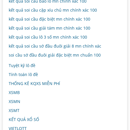
kết quả soi cầu bao lô mn chính xác 100
kết quả soi cầu cặp xíu chủ mn chính xác 100
kết quả soi cầu đặc biệt mn chính xác 100
kết quả soi cầu giải tám mn chính xác 100
kết quả soi cầu lô 3 số mn chính xác 100
kết quả soi cầu sớ đầu đuôi giải 8 mn chính xác
soi cầu sớ đầu đuôi giải đặc biệt mn chuẩn 100
Tuyệt kỹ lô đề
Tính toán lô đề
THỐNG KÊ KQXS MIỄN PHÍ
XSMB
XSMN
XSMT
KẾT QUẢ XỔ SỐ
VIETLOTT