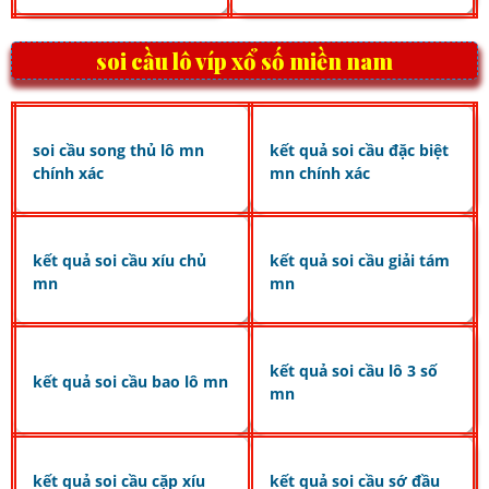
soi cầu lô víp xổ số miền nam
soi cầu song thủ lô mn
kết quả soi cầu đặc biệt
chính xác
mn chính xác
kết quả soi cầu xíu chủ
kết quả soi cầu giải tám
mn
mn
kết quả soi cầu lô 3 số
kết quả soi cầu bao lô mn
mn
kết quả soi cầu cặp xíu
kết quả soi cầu sớ đầu