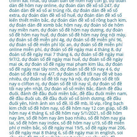
chính xác nhất
,
dự đoán dàn đề hôm nay con gì
,
dự đoán
dàn đề hôm nay online
,
dự đoán dàn đề xổ số 247
,
dự
đoán dàn đề xổ số ai trúng rồi
,
dự đoán dàn đề xổ số
extra
,
dự đoán dàn đề xổ số huế
,
dự đoán dàn đề xổ số
kiến thiết miền bắc
,
dự đoán dàn đề xổ số rồng bạch kim
,
dự đoán dàn đề xsmb bắc hôm nay
,
dự đoán số de hôm
nay miền nam
,
dự đoán số đề hôm nay dương
,
dự đoán
số đề hôm nay huế
,
dự đoán số đề hôm nay ông nội mày
,
dự đoán số đề miễn phí 4g
,
dự đoán số đề miễn phí 96
,
dự đoán số đề miễn phí lộc an
,
dự đoán số đề miễn phí
online miễn phí
,
dự đoán số đề ngày mai 4 tháng 8
,
dự
đoán số đề ngày mai 7 tháng 6
,
dự đoán số đề ngày mai
9/7/2
,
dự đoán số đề ngày mai huế
,
dự đoán số đề ngày
mai ok
,
dự đoán số đề ngày mai phạm kim lâu
,
dự đoán
số đề ngày mai tây ninh
,
dự đoán số đề tối nay 4 6
,
dự
đoán số đề tối nay 4/7
,
dự đoán số đề tối nay đề về bao
nhiêu
,
dự đoán số đề tối nay hà nội
,
dự đoán số đề tối
nay o clifton nj
,
dự đoán số đề tối nay sĩ
,
dự đoán số đề
tối nay yên nhật
,
Dự đoán xổ số miền Bắc
,
đánh đề đầu
đuôi
,
đánh đề đầu đuôi miền bắc
,
đề đầu đuôi miền nam
,
đề đầu đuôi ub
,
đề đầu đuôi xổ số bình dương
,
đề đầu
đuôi yên
,
hình ảnh xin số đề
,
lô đề mb
,
lô vip
,
rồng bạch
kim chốt số đề hôm nay
,
số đề hôm nay 12 con giáp
,
số đề
hôm nay 4 tháng 6
,
số đề hôm nay 5/1/2021
,
số đề hôm
nay âm
,
số đề hôm nay âm bao nhiêu
,
số đề hôm nay gia
lai
,
số đề hôm nay index
,
số đề hôm nay u19
,
số đề miễn
phí ơ miền bắc
,
số đề ngày mai 19/5
,
số đề ngày mai 206
,
số đề ngày mai 8 tháng 6
,
số đề ngày mai in english
,
soi