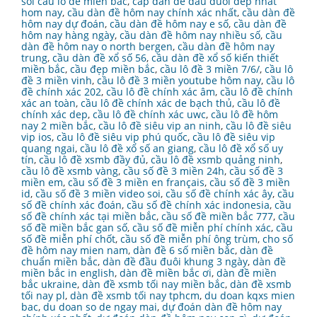
soi cầu lô đề miền bắc
,
cap dàn đề đầu đuôi dep nhat
hom nay
,
cầu dàn đề hôm nay chính xác nhất
,
cầu dàn đề
hôm nay dự đoán
,
cầu dàn đề hôm nay e số
,
cầu dàn đề
hôm nay hàng ngày
,
cầu dàn đề hôm nay nhiều số
,
cầu
dàn đề hôm nay o north bergen
,
cầu dàn đề hôm nay
trung
,
cầu dàn đề xổ số 56
,
cầu dàn đề xổ số kiến thiết
miền bắc
,
cầu đẹp miền bắc
,
cầu lô đề 3 miền 7/6/
,
cầu lô
đề 3 miền vinh
,
cầu lô đề 3 miền youtube hôm nay
,
cầu lô
đề chính xác 202
,
cầu lô đề chính xác âm
,
cầu lô đề chính
xác an toàn
,
cầu lô đề chính xác de bạch thủ
,
cầu lô đề
chính xác dep
,
cầu lô đề chính xác uwc
,
cầu lô đề hôm
nay 2 miền bắc
,
cầu lô đề siêu vip an ninh
,
cầu lô đề siêu
vip ios
,
cầu lô đề siêu vip phú quốc
,
cầu lô đề siêu vip
quang ngai
,
cầu lô đề xổ số an giang
,
cầu lô đề xổ số uy
tín
,
cầu lô đề xsmb đầy đủ
,
cầu lô đề xsmb quảng ninh
,
cầu lô đề xsmb vàng
,
cầu số đề 3 miền 24h
,
cầu số đề 3
miền em
,
cầu số đề 3 miền en français
,
cầu số đề 3 miền
id
,
cầu số đề 3 miền video soi
,
cầu số đề chính xác ây
,
cầu
số đề chính xác đoán
,
cầu số đề chính xác indonesia
,
cầu
số đề chính xác tại miền bắc
,
cầu số đề miền bắc 777
,
cầu
số đề miền bắc gan số
,
cầu số đề miễn phí chính xác
,
cầu
số đề miễn phí chốt
,
cầu số đề miễn phí ông trùm
,
cho số
đề hôm nay mien nam
,
dàn đề 6 số miền bắc
,
dàn đề
chuẩn miền bắc
,
dàn đề đầu đuôi khung 3 ngày
,
dàn đề
miền bắc in english
,
dàn đề miền bắc ơi
,
dàn đề miền
bắc ukraine
,
dàn đề xsmb tối nay miền bắc
,
dàn đề xsmb
tối nay pl
,
dàn đề xsmb tối nay tphcm
,
du doan kqxs mien
bac
,
du doan so de ngay mai
,
dự đoán dàn đề hôm nay