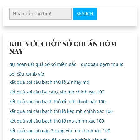
kết
quả
soi
SEARCH
cầu
đề
đầu
đuôi
mb
chính
KHU VỰC CHỐT SỐ CHUẨN HÔM
xác
NAY
100
dự đoán kết quả xổ số miền bắc – dự đoán bạch thủ lô
Soi cầu xsmb víp
kết quả soi cầu bạch thủ lô 2 nháy mb
kết quả soi cầu ba càng víp mb chính xác 100
kết quả soi cầu bạch thủ đề mb chính xác 100
kết quả soi cầu bạch thủ lô kép mb chính xác 100
kết quả soi cầu bạch thủ lô mb chính xác 100
kết quả soi cầu cặp 3 càng víp mb chính xác 100