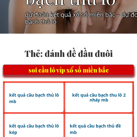
dự đoán kết quả xổ số miền bắc – dự đ
bạch thủ lô
Thẻ:
đánh đề đầu đuôi
soi cầu lô víp xổ số miền bắc
kết quả cầu bạch thủ lô
kết quả cầu bạch thu lô 2
nháy mb
mb
kết quả cầu bạch thủ lô
kết quả cầu bạch thủ đề
kép
mb