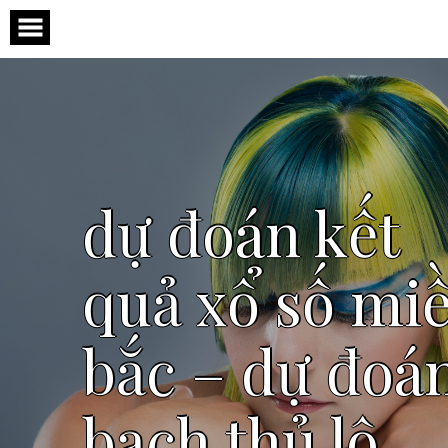
Skip
to
content
dự đoán kết
quả xổ số mi
bắc – dự đoá
bạch thủ lô