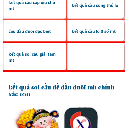
kết quả cầu cặp xỉu chủ
kết quả cầu song thủ lô
mt
cầu đầu đuôi đặc biệt
kết quả cầu lô 3 số mt
kết quả soi cầu giải tám
mt
kết quả soi cầu đề đầu đuôi mb chính
xác 100