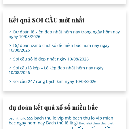
Kết quả SOI CẦU mới nhất
Dự đoán lô xiên đẹp nhất hôm nay trong ngày hôm nay
ngày 10/08/2026
Dự đoán xsmb chốt số đề miền bắc hôm nay ngày
10/08/2026
Soi cầu số lô đẹp nhất ngày 10/08/2026
Soi cầu lô kép – Lô kép đẹp nhất hôm nay ngày
10/08/2026
soi cầu 247 rồng bạch kim ngày 10/08/2026
dự đoán kết quả xổ số miền bắc
bach thu lo vip mb
bach thu lo vip mien
bach thu lo 555
bac ngay hom nay
Bạch thủ lô là gì
Bạc nhớ theo đặc biệt