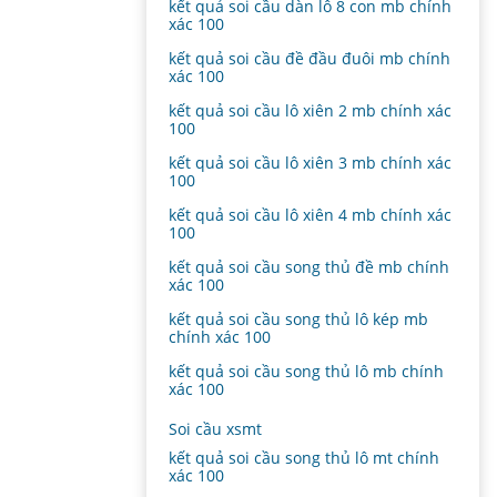
kết quả soi cầu dàn lô 8 con mb chính
xác 100
kết quả soi cầu đề đầu đuôi mb chính
xác 100
kết quả soi cầu lô xiên 2 mb chính xác
100
kết quả soi cầu lô xiên 3 mb chính xác
100
kết quả soi cầu lô xiên 4 mb chính xác
100
kết quả soi cầu song thủ đề mb chính
xác 100
kết quả soi cầu song thủ lô kép mb
chính xác 100
kết quả soi cầu song thủ lô mb chính
xác 100
Soi cầu xsmt
kết quả soi cầu song thủ lô mt chính
xác 100