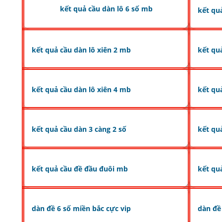
kết quả cầu dàn lô 6 số mb
kết qu
kết quả cầu dàn lô xiên 2 mb
kết qu
kết quả cầu dàn lô xiên 4 mb
kết qu
kết quả cầu dàn 3 càng 2 số
kết qu
kết quả cầu đề đầu đuôi mb
kết qu
dàn đề 6 số miền bắc cực vip
dàn đề