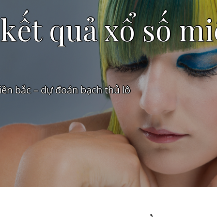
kết quả xổ số m
ền bắc – dự đoán bạch thủ lô