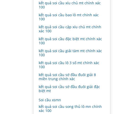
kết quả soi cầu xíu chủ mt chính xác
100
kết quả soi cầu bao lô mt chính xác
100
kết quả soi cầu cặp xíu chủ mt chính
xác 100
kết quả soi cầu đặc biệt mt chính xác
100
kết quả soi cầu giải tám mt chính xác
100
kết quả soi cầu lô 3 số mt chính xác
100
kết quả soi cầu sớ đầu đuôi giải 8
miền trung chính xác
kết quả soi cầu sớ đầu đuôi giải đặc
biệt mt
Soi cầu xsmn
kết quả soi cầu song thủ lô mn chính
xác 100