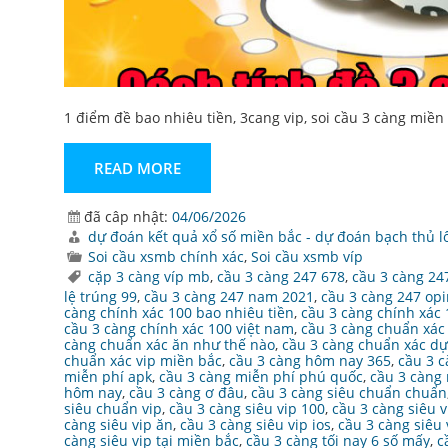
1 điểm đề bao nhiêu tiền, 3cang vip, soi cầu 3 càng miền 
READ MORE
đã câp nhật:
04/06/2026
dự đoán kết quả xổ số miền bắc - dự đoán bạch thủ l
Soi cầu xsmb chính xác
,
Soi cầu xsmb víp
cặp 3 càng víp mb
,
cầu 3 càng 247 678
,
cầu 3 càng 24
lệ trúng 99
,
cầu 3 càng 247 nam 2021
,
cầu 3 càng 247 opi
càng chính xác 100 bao nhiêu tiền
,
cầu 3 càng chính xác 
cầu 3 càng chính xác 100 việt nam
,
cầu 3 càng chuẩn xác
càng chuẩn xác ăn như thế nào
,
cầu 3 càng chuẩn xác d
chuẩn xác vip miền bắc
,
cầu 3 càng hôm nay 365
,
cầu 3 c
miễn phí apk
,
cầu 3 càng miễn phí phú quốc
,
cầu 3 càng
hôm nay
,
cầu 3 càng ơ đâu
,
cầu 3 càng siêu chuẩn chuẩn
siêu chuẩn vip
,
cầu 3 càng siêu vip 100
,
cầu 3 càng siêu v
càng siêu vip ăn
,
cầu 3 càng siêu vip ios
,
cầu 3 càng siêu 
càng siêu vip tại miền bắc
,
cầu 3 càng tối nay 6 số mấy
,
c