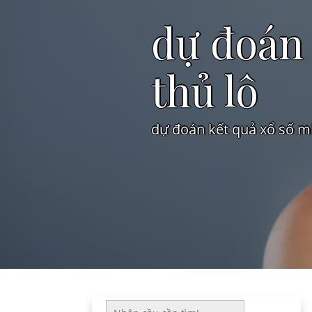
dự đoán 
thủ lô
dự đoán kết quả xổ số mi