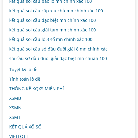
kết quả soi cầu bao lô mn chính xác 100
kết quả soi cầu cặp xíu chủ mn chính xác 100
kết quả soi cầu đặc biệt mn chính xác 100
kết quả soi cầu giải tám mn chính xác 100
kết quả soi cầu lô 3 số mn chính xác 100
kết quả soi cầu sớ đầu đuôi giải 8 mn chính xác
soi cầu sớ đầu đuôi giải đặc biệt mn chuẩn 100
Tuyệt kỹ lô đề
Tính toán lô đề
THỐNG KÊ KQXS MIỄN PHÍ
XSMB
XSMN
XSMT
KẾT QUẢ XỔ SỐ
VIETLOTT