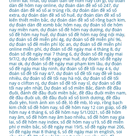
chính xác nhất
,
dự đoán dàn đề hôm nay con gì
,
dự đoán
dàn đề hôm nay online
,
dự đoán dàn đề xổ số 247
,
dự
đoán dàn đề xổ số ai trúng rồi
,
dự đoán dàn đề xổ số
extra
,
dự đoán dàn đề xổ số huế
,
dự đoán dàn đề xổ số
kiến thiết miền bắc
,
dự đoán dàn đề xổ số rồng bạch kim
,
dự đoán dàn đề xsmb bắc hôm nay
,
dự đoán số de hôm
nay miền nam
,
dự đoán số đề hôm nay dương
,
dự đoán
số đề hôm nay huế
,
dự đoán số đề hôm nay ông nội mày
,
dự đoán số đề miễn phí 4g
,
dự đoán số đề miễn phí 96
,
dự đoán số đề miễn phí lộc an
,
dự đoán số đề miễn phí
online miễn phí
,
dự đoán số đề ngày mai 4 tháng 8
,
dự
đoán số đề ngày mai 7 tháng 6
,
dự đoán số đề ngày mai
9/7/2
,
dự đoán số đề ngày mai huế
,
dự đoán số đề ngày
mai ok
,
dự đoán số đề ngày mai phạm kim lâu
,
dự đoán
số đề ngày mai tây ninh
,
dự đoán số đề tối nay 4 6
,
dự
đoán số đề tối nay 4/7
,
dự đoán số đề tối nay đề về bao
nhiêu
,
dự đoán số đề tối nay hà nội
,
dự đoán số đề tối
nay o clifton nj
,
dự đoán số đề tối nay sĩ
,
dự đoán số đề
tối nay yên nhật
,
Dự đoán xổ số miền Bắc
,
đánh đề đầu
đuôi
,
đánh đề đầu đuôi miền bắc
,
đề đầu đuôi miền nam
,
đề đầu đuôi ub
,
đề đầu đuôi xổ số bình dương
,
đề đầu
đuôi yên
,
hình ảnh xin số đề
,
lô đề mb
,
lô vip
,
rồng bạch
kim chốt số đề hôm nay
,
số đề hôm nay 12 con giáp
,
số đề
hôm nay 4 tháng 6
,
số đề hôm nay 5/1/2021
,
số đề hôm
nay âm
,
số đề hôm nay âm bao nhiêu
,
số đề hôm nay gia
lai
,
số đề hôm nay index
,
số đề hôm nay u19
,
số đề miễn
phí ơ miền bắc
,
số đề ngày mai 19/5
,
số đề ngày mai 206
,
số đề ngày mai 8 tháng 6
,
số đề ngày mai in english
,
soi