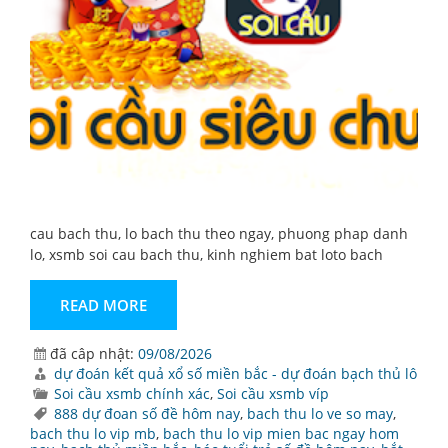
cau bach thu, lo bach thu theo ngay, phuong phap danh
lo, xsmb soi cau bach thu, kinh nghiem bat loto bach
READ MORE
đã câp nhật:
09/08/2026
dự đoán kết quả xổ số miền bắc - dự đoán bạch thủ lô
Soi cầu xsmb chính xác
,
Soi cầu xsmb víp
888 dự đoan số đề hôm nay
,
bach thu lo ve so may
,
bach thu lo vip mb
,
bach thu lo vip mien bac ngay hom