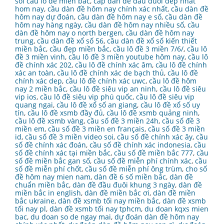
soi cầu lô đề miền bắc
,
cap dàn đề đầu đuôi dep nhat
hom nay
,
cầu dàn đề hôm nay chính xác nhất
,
cầu dàn đề
hôm nay dự đoán
,
cầu dàn đề hôm nay e số
,
cầu dàn đề
hôm nay hàng ngày
,
cầu dàn đề hôm nay nhiều số
,
cầu
dàn đề hôm nay o north bergen
,
cầu dàn đề hôm nay
trung
,
cầu dàn đề xổ số 56
,
cầu dàn đề xổ số kiến thiết
miền bắc
,
cầu đẹp miền bắc
,
cầu lô đề 3 miền 7/6/
,
cầu lô
đề 3 miền vinh
,
cầu lô đề 3 miền youtube hôm nay
,
cầu lô
đề chính xác 202
,
cầu lô đề chính xác âm
,
cầu lô đề chính
xác an toàn
,
cầu lô đề chính xác de bạch thủ
,
cầu lô đề
chính xác dep
,
cầu lô đề chính xác uwc
,
cầu lô đề hôm
nay 2 miền bắc
,
cầu lô đề siêu vip an ninh
,
cầu lô đề siêu
vip ios
,
cầu lô đề siêu vip phú quốc
,
cầu lô đề siêu vip
quang ngai
,
cầu lô đề xổ số an giang
,
cầu lô đề xổ số uy
tín
,
cầu lô đề xsmb đầy đủ
,
cầu lô đề xsmb quảng ninh
,
cầu lô đề xsmb vàng
,
cầu số đề 3 miền 24h
,
cầu số đề 3
miền em
,
cầu số đề 3 miền en français
,
cầu số đề 3 miền
id
,
cầu số đề 3 miền video soi
,
cầu số đề chính xác ây
,
cầu
số đề chính xác đoán
,
cầu số đề chính xác indonesia
,
cầu
số đề chính xác tại miền bắc
,
cầu số đề miền bắc 777
,
cầu
số đề miền bắc gan số
,
cầu số đề miễn phí chính xác
,
cầu
số đề miễn phí chốt
,
cầu số đề miễn phí ông trùm
,
cho số
đề hôm nay mien nam
,
dàn đề 6 số miền bắc
,
dàn đề
chuẩn miền bắc
,
dàn đề đầu đuôi khung 3 ngày
,
dàn đề
miền bắc in english
,
dàn đề miền bắc ơi
,
dàn đề miền
bắc ukraine
,
dàn đề xsmb tối nay miền bắc
,
dàn đề xsmb
tối nay pl
,
dàn đề xsmb tối nay tphcm
,
du doan kqxs mien
bac
,
du doan so de ngay mai
,
dự đoán dàn đề hôm nay