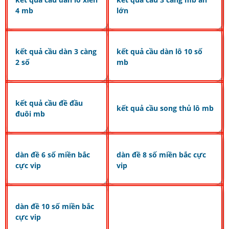
4 mb
lớn
kết quả cầu dàn 3 càng
kết quả cầu dàn lô 10 số
2 số
mb
kết quả cầu đề đầu
kết quả cầu song thủ lô mb
đuôi mb
dàn đề 6 số miền bắc
dàn đề 8 số miền bắc cực
cực vip
vip
dàn đề 10 số miền bắc
cực vip