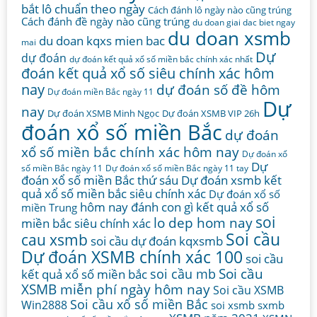
bắt lô chuẩn theo ngày
Cách đánh lô ngày nào cũng trúng
Cách đánh đề ngày nào cũng trúng
du doan giai dac biet ngay
du doan xsmb
du doan kqxs mien bac
mai
Dự
dự đoán
dự đoán kết quả xổ số miền bắc chính xác nhất
đoán kết quả xổ số siêu chính xác hôm
nay
dự đoán số đề hôm
Dự đoán miền Bắc ngày 11
Dự
nay
Dự đoán XSMB Minh Ngọc
Dự đoán XSMB VIP 26h
đoán xổ số miền Bắc
dự đoán
xổ số miền bắc chính xác hôm nay
Dự đoán xổ
Dự
số miền Bắc ngày 11
Dự đoán xổ số miền Bắc ngày 11 tay
đoán xổ số miền Bắc thứ sáu Dự đoán xsmb kết
quả xổ số miền bắc siêu chính xác
Dự đoán xổ số
hôm nay đánh con gì
kết quả xổ số
miền Trung
soi
lo dep hom nay
miền bắc siêu chính xác
Soi cầu
cau xsmb
soi cầu dự đoán kqxsmb
Dự đoán XSMB chính xác 100
soi cầu
Soi cầu
soi cầu mb
kết quả xổ số miền bắc
XSMB miễn phí ngày hôm nay
Soi cầu XSMB
Soi cầu xổ số miền Bắc
Win2888
soi xsmb
sxmb