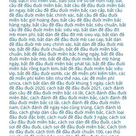
nay
,
bạch thủ miền bắc
,
báo tuổi trẻ số đề hôm nay
,
bắt
cầu đề đầu đuôi miền bắc
,
bắt cầu đề đầu đuôi miền bắc
ăn ngay
,
bắt cầu đề đầu đuôi miền bắc cao cấp
,
bắt cầu
đề đầu đuôi miền bắc chính xác
,
bắt cầu đề đầu đuôi
miền bắc giờ hoàng đạo
,
bắt cầu đề đầu đuôi miền bắc
hàng ngày
,
bắt cầu đề đầu đuôi miền bắc siêu chuẩn
,
bắt
cầu đề đầu đuôi miền bắc siêu víp
,
bắt dàn đề đầu đít
mb mien phí
,
bắt dàn đề đầu đít mb sieu vip
,
bắt dàn đề
đầu đuôi mb
,
bắt dàn đề đầu đuôi mb cao cap
,
bắt dàn
đề đầu đuôi mb sieu chính xác
,
bắt dàn đề đầu đuôi mb
vip
,
bắt đề đầu đuôi chuẩn
,
bắt đề đầu đuôi miền bắc
chuẩn
,
bắt đề đầu đuôi miền bắc hàng ngày
,
bắt đề đầu
đuôi miền bắc mb
,
bắt đề đầu đuôi miền bắc mb hàng
ngày
,
bắt đề đầu đuôi miền bắc phát tài
,
bắt đề đầu đuôi
miền bắc rồng bạch kim
,
bắt đề đầu đuôi miền bắc siêu
víp
,
bắt đề đầu đuôi xsmb
,
các đề miễn phí kiếm tiền
,
các
đề miễn phí kiếm tiền như thế nào
,
các đề miễn phí
unica
,
cách bắt dàn đề đầu đuôi khung 5 ngày
,
cách bắt
đề đầu đuôi 2020
,
cách bắt đề đầu đuôi 2021
,
cách đánh
dàn cầu đề đầu đuôi miền bắc có lãi
,
Cách đánh đầu đuôi
miền Bắc
,
cách đánh đề đầu đuôi miền bắc
,
cách đánh đề
đầu đuôi miền bắc có lãi
,
cách đánh đề đầu đuôi miền
nam
,
Cách đánh đề ngày nào cũng trúng
,
Cách đánh lô
đầu
,
cách ghép dàn cầu đề đầu đuôi miền bắc
,
Cách loại
đầu đuôi đặc biệt
,
cách nuôi đề đầu đuôi 3 ngày
,
cách soi
cầu đầu đuôi miền bắc
,
cách soi dàn đề đầu đuôi
,
cách
soi đề đầu đuôi
,
cách soi đề đầu đuôi miền bắc
,
Cách tính
de đầu đuôi
,
cách tính đề đầu đuôi chuẩn 100
,
cao thủ