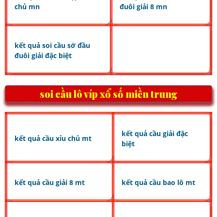
chủ mn
đuôi giải 8 mn
kết quả soi cầu sớ đầu
đuôi giải đặc biệt
soi cầu lô víp xổ số miền trung
kết quả cầu giải đặc
kết quả cầu xỉu chủ mt
biệt
kết quả cầu giải 8 mt
kết quả cầu bao lô mt