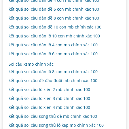
kết quả soi cầu dàn đề 4 con mb chính xác 100
kết quả soi cầu dàn đề 6 con mb chính xác 100
kết quả soi cầu dàn đề 8 con mb chính xác 100
kết quả soi cầu dàn đề 10 con mb chính xác 100
kết quả soi cầu dàn lô 10 con mb chính xác 100
kết quả soi cầu dàn lô 4 con mb chính xác 100
kết quả soi cầu dàn lô 6 con mb chính xác 100
Soi cầu xsmb chính xác
kết quả soi cầu dàn lô 8 con mb chính xác 100
kết quả soi cầu đề đầu đuôi mb chính xác 100
kết quả soi cầu lô xiên 2 mb chính xác 100
kết quả soi cầu lô xiên 3 mb chính xác 100
kết quả soi cầu lô xiên 4 mb chính xác 100
kết quả soi cầu song thủ đề mb chính xác 100
kết quả soi cầu song thủ lô kép mb chính xác 100