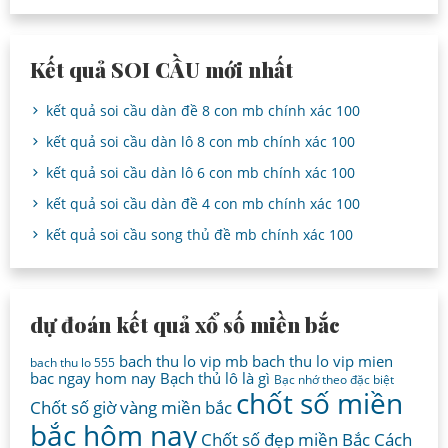
Kết quả SOI CẦU mới nhất
kết quả soi cầu dàn đề 8 con mb chính xác 100
kết quả soi cầu dàn lô 8 con mb chính xác 100
kết quả soi cầu dàn lô 6 con mb chính xác 100
kết quả soi cầu dàn đề 4 con mb chính xác 100
kết quả soi cầu song thủ đề mb chính xác 100
dự đoán kết quả xổ số miền bắc
bach thu lo vip mb
bach thu lo vip mien
bach thu lo 555
bac ngay hom nay
Bạch thủ lô là gì
Bạc nhớ theo đặc biệt
chốt số miền
Chốt số giờ vàng miền bắc
bắc hôm nay
Chốt số đẹp miền Bắc
Cách