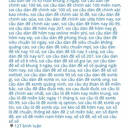
cầu dàn đề 70 số nuôi khung 3 ngày
,
soi cầu dàn đề
chính xác 100 66
,
soi cầu dàn đề chính xác 100 miền nam
,
soi cầu dàn đề chính xác 100 số
,
soi cầu dàn đề chính xác
bao nhiêu
,
soi cầu dàn đề chính xác lô đề
,
soi cầu dàn đề
chính xác qủa
,
soi cầu dàn đề chính xác ướp hôm nay
,
soi
cầu dàn đề chính xác uwc
,
soi cầu dàn đề hôm nay 00-99
,
soi cầu dàn đề hôm nay 207
,
soi cầu dàn đề hôm nay gì
,
soi cầu dàn đề hôm nay online miễn phí
,
soi cầu dàn đề
hôm nay vip
,
soi cầu dàn đề phong thuỷ
,
soi cầu dàn đề
siêu chuẩn 50 ngày
,
soi cầu dàn đề siêu chuẩn không
quảng cáo
,
soi cầu dàn đề siêu chuẩn mpt
,
soi cầu dàn
đề tối nay 10 số
,
soi cầu dàn đề tối nay 3 càng
,
soi cầu
dàn đề tối nay 6/7
,
soi cầu dàn đề xổ số 207
,
soi cầu dàn
đề xổ số ê nhỏ
,
soi cầu dàn đề xổ số gia lai
,
soi cầu dàn
đề xổ số khung 3 ngày
,
soi cầu dàn đề xổ số quảng ngãi
hôm nay
,
soi cầu dàn đề xổ số usa
,
soi cầu dàn đề xổ số
vietlott
,
soi cầu dàn đề xsmb 90 số
,
soi cầu dàn đề xsmb
gì
,
soi cầu dàn đề xsmb in
,
soi cầu dàn đề xsmb ong
,
soi
cầu dàn đề xsmb quảng ninh
,
soi cầu dự đoán lô đề miền
bắc
,
soi cầu đề đầu đuôi mb
,
soi cau đuôi đuôi
,
soi cầu lô
đề chính xác nhất
,
soi cầu lô đề hôm nay miền trung
,
soi
cầu lô đề miền bắc ngày 11 tháng 6
,
soi cầu lô đề xsmb
00-99
,
soi cầu lô đề xsmb iq option
,
soi cầu lô đề xsmb uy
tín
,
soi cầu lô đề xsmb vip
,
soi kèo số đề hôm nay
,
soi số
lô đề chuẩn
,
thống kê dàn đề 2 số miền bắc
,
xin số đánh
đề
,
xin số đề miền nam hôm nay
,
xổ số đề
,
xổ số soi cầu
xổ số
ở
127 bình luận