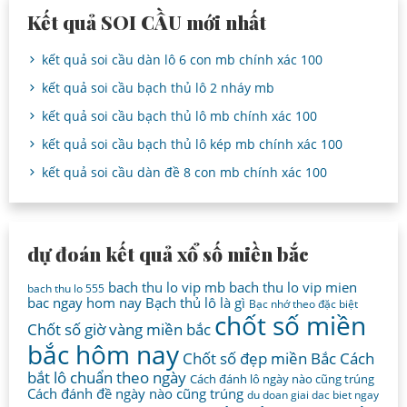
Kết quả SOI CẦU mới nhất
kết quả soi cầu dàn lô 6 con mb chính xác 100
kết quả soi cầu bạch thủ lô 2 nháy mb
kết quả soi cầu bạch thủ lô mb chính xác 100
kết quả soi cầu bạch thủ lô kép mb chính xác 100
kết quả soi cầu dàn đề 8 con mb chính xác 100
dự đoán kết quả xổ số miền bắc
bach thu lo vip mb
bach thu lo vip mien
bach thu lo 555
bac ngay hom nay
Bạch thủ lô là gì
Bạc nhớ theo đặc biệt
chốt số miền
Chốt số giờ vàng miền bắc
bắc hôm nay
Chốt số đẹp miền Bắc
Cách
bắt lô chuẩn theo ngày
Cách đánh lô ngày nào cũng trúng
Cách đánh đề ngày nào cũng trúng
du doan giai dac biet ngay