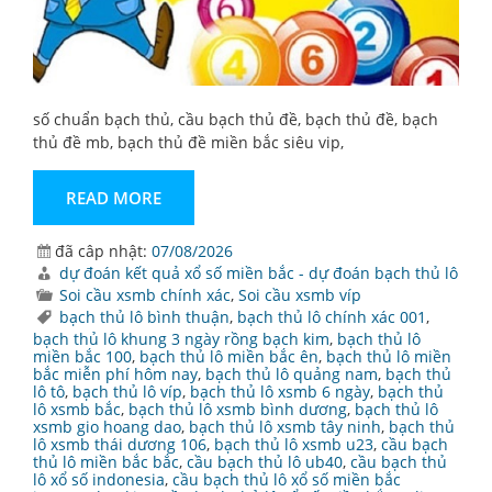
số chuẩn bạch thủ, cầu bạch thủ đề, bạch thủ đề, bạch
thủ đề mb, bạch thủ đề miền bắc siêu vip,
READ MORE
đã câp nhật:
07/08/2026
dự đoán kết quả xổ số miền bắc - dự đoán bạch thủ lô
Soi cầu xsmb chính xác
,
Soi cầu xsmb víp
bạch thủ lô bình thuận
,
bạch thủ lô chính xác 001
,
bạch thủ lô khung 3 ngày rồng bạch kim
,
bạch thủ lô
miền bắc 100
,
bạch thủ lô miền bắc ên
,
bạch thủ lô miền
bắc miễn phí hôm nay
,
bạch thủ lô quảng nam
,
bạch thủ
lô tô
,
bạch thủ lô víp
,
bạch thủ lô xsmb 6 ngày
,
bạch thủ
lô xsmb bắc
,
bạch thủ lô xsmb bình dương
,
bạch thủ lô
xsmb gio hoang dao
,
bạch thủ lô xsmb tây ninh
,
bạch thủ
lô xsmb thái dương 106
,
bạch thủ lô xsmb u23
,
cầu bạch
thủ lô miền bắc bắc
,
cầu bạch thủ lô ub40
,
cầu bạch thủ
lô xổ số indonesia
,
cầu bạch thủ lô xổ số miền bắc