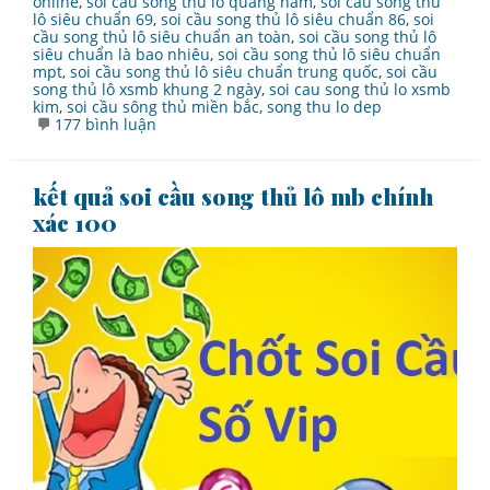
online
,
soi cầu song thủ lô quảng nam
,
soi cầu song thủ
lô siêu chuẩn 69
,
soi cầu song thủ lô siêu chuẩn 86
,
soi
cầu song thủ lô siêu chuẩn an toàn
,
soi cầu song thủ lô
siêu chuẩn là bao nhiêu
,
soi cầu song thủ lô siêu chuẩn
mpt
,
soi cầu song thủ lô siêu chuẩn trung quốc
,
soi cầu
song thủ lô xsmb khung 2 ngày
,
soi cau song thủ lo xsmb
kim
,
soi cầu sông thủ miền bắc
,
song thu lo dep
ở
177 bình luận
kết
quả
soi
kết quả soi cầu song thủ lô mb chính
cầu
bạch
xác 100
thủ
lô
mb
chính
xác
100