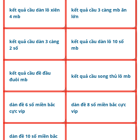
kết quả cầu dàn lô xiên
kết quả cầu 3 càng mb ăn
4 mb
lớn
kết quả cầu dàn 3 càng
kết quả cầu dàn lô 10 số
2 số
mb
kết quả cầu đề đầu
kết quả cầu song thủ lô mb
đuôi mb
dàn đề 6 số miền bắc
dàn đề 8 số miền bắc cực
cực vip
vip
dàn đề 10 số miền bắc