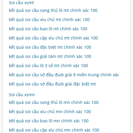
Soi cầu xsmt
kết quả soi cầu song thủ lô mt chính xác 100
kết quả soi cầu xíu chủ mt chính xác 100
kết quả soi cầu bao lô mt chính xác 100
kết quả soi cầu cặp xíu chủ mt chính xác 100
kết quả soi cầu đặc biệt mt chính xác 100
kết quả soi cầu giải tám mt chính xác 100
kết quả soi cầu lô 3 số mt chính xác 100
kết quả soi cầu sớ đầu đuôi giải 8 miền trung chính xác
kết quả soi cầu sớ đầu đuôi giải đặc biệt mt
Soi cầu xsmn
kết quả soi cầu song thủ lô mn chính xác 100
kết quả soi cầu xíu chủ mn chính xác 100
kết quả soi cầu bao lô mn chính xác 100
kết quả soi cầu cặp xíu chủ mn chính xác 100