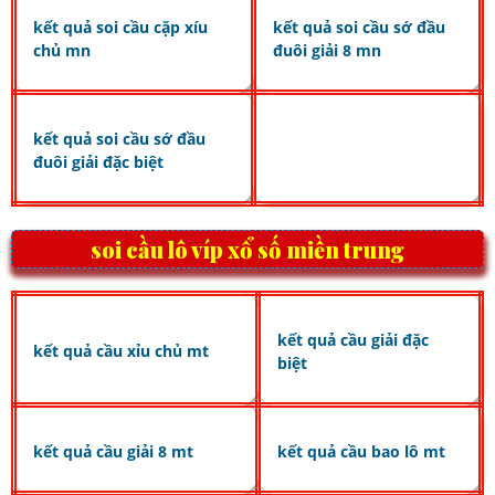
kết quả soi cầu cặp xíu
kết quả soi cầu sớ đầu
chủ mn
đuôi giải 8 mn
kết quả soi cầu sớ đầu
đuôi giải đặc biệt
soi cầu lô víp xổ số miền trung
kết quả cầu giải đặc
kết quả cầu xỉu chủ mt
biệt
kết quả cầu giải 8 mt
kết quả cầu bao lô mt