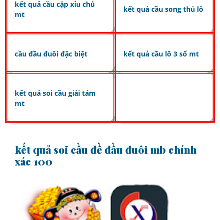
kết quả cầu cặp xỉu chủ
kết quả cầu song thủ lô
mt
cầu đầu đuôi đặc biệt
kết quả cầu lô 3 số mt
kết quả soi cầu giải tám
mt
kết quả soi cầu đề đầu đuôi mb chính
xác 100