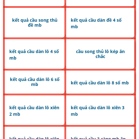
kết quả cầu song thủ
kết quả cầu dàn đề 4 số
đề mb
mb
kết quả cầu dàn lô 4 số
cầu song thủ lô kép ăn
chắc
mb
kết quả cầu dàn lô 6 số
kết quả cầu dàn lô 8 số mb
mb
kết quả cầu dàn lô xiên
kết quả cầu dàn lô xiên 3
2 mb
mb
kết quả cầu dàn lô xiên
kết quả cầu 3 càng mb ăn