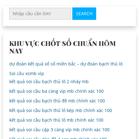
kết
quả
soi
SEARCH
cầu
đề
đầu
đuôi
mb
chính
KHU VỰC CHỐT SỐ CHUẨN HÔM
xác
NAY
100
dự đoán kết quả xổ số miền bắc – dự đoán bạch thủ lô
Soi cầu xsmb víp
kết quả soi cầu bạch thủ lô 2 nháy mb
kết quả soi cầu ba càng víp mb chính xác 100
kết quả soi cầu bạch thủ đề mb chính xác 100
kết quả soi cầu bạch thủ lô kép mb chính xác 100
kết quả soi cầu bạch thủ lô mb chính xác 100
kết quả soi cầu cặp 3 càng víp mb chính xác 100