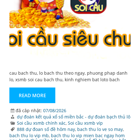
cau bach thu, lo bach thu theo ngay, phuong phap danh
lo, xsmb soi cau bach thu, kinh nghiem bat loto bach
READ MORE
đã câp nhật:
07/08/2026
dự đoán kết quả xổ số miền bắc - dự đoán bạch thủ lô
Soi cầu xsmb chính xác
,
Soi cầu xsmb víp
888 dự đoan số đề hôm nay
,
bach thu lo ve so may
,
bach thu lo vip mb
,
bach thu lo vip mien bac ngay hom