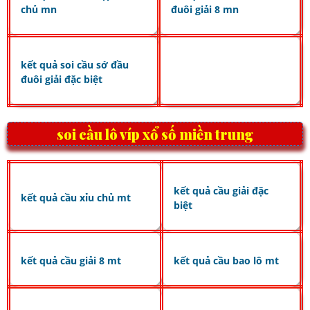
chủ mn
đuôi giải 8 mn
kết quả soi cầu sớ đầu
đuôi giải đặc biệt
soi cầu lô víp xổ số miền trung
kết quả cầu giải đặc
kết quả cầu xỉu chủ mt
biệt
kết quả cầu giải 8 mt
kết quả cầu bao lô mt