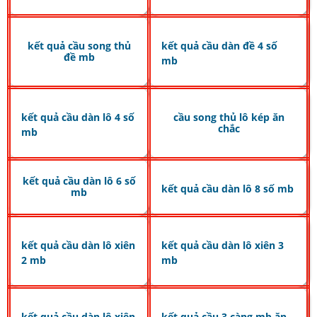
kết quả cầu song thủ
kết quả cầu dàn đề 4 số
đề mb
mb
kết quả cầu dàn lô 4 số
cầu song thủ lô kép ăn
chắc
mb
kết quả cầu dàn lô 6 số
kết quả cầu dàn lô 8 số mb
mb
kết quả cầu dàn lô xiên
kết quả cầu dàn lô xiên 3
2 mb
mb
kết quả cầu dàn lô xiên
kết quả cầu 3 càng mb ăn