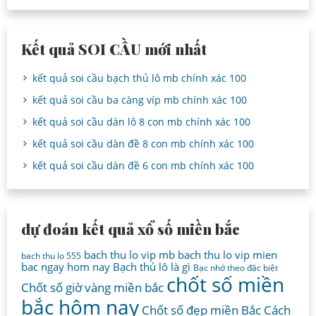
Kết quả SOI CẦU mới nhất
kết quả soi cầu bạch thủ lô mb chính xác 100
kết quả soi cầu ba càng víp mb chính xác 100
kết quả soi cầu dàn lô 8 con mb chính xác 100
kết quả soi cầu dàn đề 8 con mb chính xác 100
kết quả soi cầu dàn đề 6 con mb chính xác 100
dự đoán kết quả xổ số miền bắc
bach thu lo vip mb
bach thu lo vip mien
bach thu lo 555
bac ngay hom nay
Bạch thủ lô là gì
Bạc nhớ theo đặc biệt
chốt số miền
Chốt số giờ vàng miền bắc
bắc hôm nay
Chốt số đẹp miền Bắc
Cách