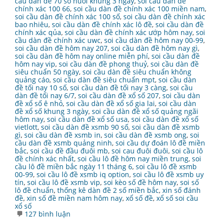
cầu dàn đề 70 số nuôi khung 3 ngày
,
soi cầu dàn đề
chính xác 100 66
,
soi cầu dàn đề chính xác 100 miền nam
,
soi cầu dàn đề chính xác 100 số
,
soi cầu dàn đề chính xác
bao nhiêu
,
soi cầu dàn đề chính xác lô đề
,
soi cầu dàn đề
chính xác qủa
,
soi cầu dàn đề chính xác ướp hôm nay
,
soi
cầu dàn đề chính xác uwc
,
soi cầu dàn đề hôm nay 00-99
,
soi cầu dàn đề hôm nay 207
,
soi cầu dàn đề hôm nay gì
,
soi cầu dàn đề hôm nay online miễn phí
,
soi cầu dàn đề
hôm nay vip
,
soi cầu dàn đề phong thuỷ
,
soi cầu dàn đề
siêu chuẩn 50 ngày
,
soi cầu dàn đề siêu chuẩn không
quảng cáo
,
soi cầu dàn đề siêu chuẩn mpt
,
soi cầu dàn
đề tối nay 10 số
,
soi cầu dàn đề tối nay 3 càng
,
soi cầu
dàn đề tối nay 6/7
,
soi cầu dàn đề xổ số 207
,
soi cầu dàn
đề xổ số ê nhỏ
,
soi cầu dàn đề xổ số gia lai
,
soi cầu dàn
đề xổ số khung 3 ngày
,
soi cầu dàn đề xổ số quảng ngãi
hôm nay
,
soi cầu dàn đề xổ số usa
,
soi cầu dàn đề xổ số
vietlott
,
soi cầu dàn đề xsmb 90 số
,
soi cầu dàn đề xsmb
gì
,
soi cầu dàn đề xsmb in
,
soi cầu dàn đề xsmb ong
,
soi
cầu dàn đề xsmb quảng ninh
,
soi cầu dự đoán lô đề miền
bắc
,
soi cầu đề đầu đuôi mb
,
soi cau đuôi đuôi
,
soi cầu lô
đề chính xác nhất
,
soi cầu lô đề hôm nay miền trung
,
soi
cầu lô đề miền bắc ngày 11 tháng 6
,
soi cầu lô đề xsmb
00-99
,
soi cầu lô đề xsmb iq option
,
soi cầu lô đề xsmb uy
tín
,
soi cầu lô đề xsmb vip
,
soi kèo số đề hôm nay
,
soi số
lô đề chuẩn
,
thống kê dàn đề 2 số miền bắc
,
xin số đánh
đề
,
xin số đề miền nam hôm nay
,
xổ số đề
,
xổ số soi cầu
xổ số
ở
127 bình luận