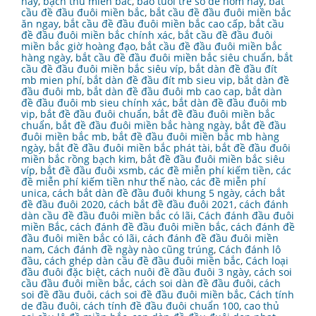
nay
,
bạch thủ miền bắc
,
báo tuổi trẻ số đề hôm nay
,
bắt
cầu đề đầu đuôi miền bắc
,
bắt cầu đề đầu đuôi miền bắc
ăn ngay
,
bắt cầu đề đầu đuôi miền bắc cao cấp
,
bắt cầu
đề đầu đuôi miền bắc chính xác
,
bắt cầu đề đầu đuôi
miền bắc giờ hoàng đạo
,
bắt cầu đề đầu đuôi miền bắc
hàng ngày
,
bắt cầu đề đầu đuôi miền bắc siêu chuẩn
,
bắt
cầu đề đầu đuôi miền bắc siêu víp
,
bắt dàn đề đầu đít
mb mien phí
,
bắt dàn đề đầu đít mb sieu vip
,
bắt dàn đề
đầu đuôi mb
,
bắt dàn đề đầu đuôi mb cao cap
,
bắt dàn
đề đầu đuôi mb sieu chính xác
,
bắt dàn đề đầu đuôi mb
vip
,
bắt đề đầu đuôi chuẩn
,
bắt đề đầu đuôi miền bắc
chuẩn
,
bắt đề đầu đuôi miền bắc hàng ngày
,
bắt đề đầu
đuôi miền bắc mb
,
bắt đề đầu đuôi miền bắc mb hàng
ngày
,
bắt đề đầu đuôi miền bắc phát tài
,
bắt đề đầu đuôi
miền bắc rồng bạch kim
,
bắt đề đầu đuôi miền bắc siêu
víp
,
bắt đề đầu đuôi xsmb
,
các đề miễn phí kiếm tiền
,
các
đề miễn phí kiếm tiền như thế nào
,
các đề miễn phí
unica
,
cách bắt dàn đề đầu đuôi khung 5 ngày
,
cách bắt
đề đầu đuôi 2020
,
cách bắt đề đầu đuôi 2021
,
cách đánh
dàn cầu đề đầu đuôi miền bắc có lãi
,
Cách đánh đầu đuôi
miền Bắc
,
cách đánh đề đầu đuôi miền bắc
,
cách đánh đề
đầu đuôi miền bắc có lãi
,
cách đánh đề đầu đuôi miền
nam
,
Cách đánh đề ngày nào cũng trúng
,
Cách đánh lô
đầu
,
cách ghép dàn cầu đề đầu đuôi miền bắc
,
Cách loại
đầu đuôi đặc biệt
,
cách nuôi đề đầu đuôi 3 ngày
,
cách soi
cầu đầu đuôi miền bắc
,
cách soi dàn đề đầu đuôi
,
cách
soi đề đầu đuôi
,
cách soi đề đầu đuôi miền bắc
,
Cách tính
de đầu đuôi
,
cách tính đề đầu đuôi chuẩn 100
,
cao thủ