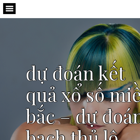
Skip
to
content
dự đoán kết
quả xổ số mi
bắc – dự đoá
bạch thủ lô