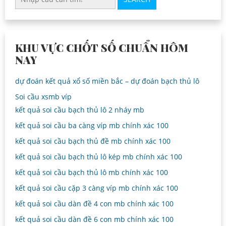
cầu
bạch
thủ
lô
mb
chính
KHU VỰC CHỐT SỐ CHUẨN HÔM
xác
NAY
100
dự đoán kết quả xổ số miền bắc – dự đoán bạch thủ lô
Soi cầu xsmb víp
kết quả soi cầu bạch thủ lô 2 nháy mb
kết quả soi cầu ba càng víp mb chính xác 100
kết quả soi cầu bạch thủ đề mb chính xác 100
kết quả soi cầu bạch thủ lô kép mb chính xác 100
kết quả soi cầu bạch thủ lô mb chính xác 100
kết quả soi cầu cặp 3 càng víp mb chính xác 100
kết quả soi cầu dàn đề 4 con mb chính xác 100
kết quả soi cầu dàn đề 6 con mb chính xác 100