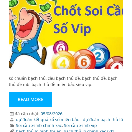
số chuẩn bạch thủ, cầu bạch thủ đề, bạch thủ đề, bạch
thủ đề mb, bạch thủ đề miền bắc siêu vip,
READ MORE
đã câp nhật:
05/08/2026
dự đoán kết quả xổ số miền bắc - dự đoán bạch thủ lô
Soi cầu xsmb chính xác
,
Soi cầu xsmb víp
bạch thủ lô bình thuận
,
bạch thủ lô chính xác 001
,