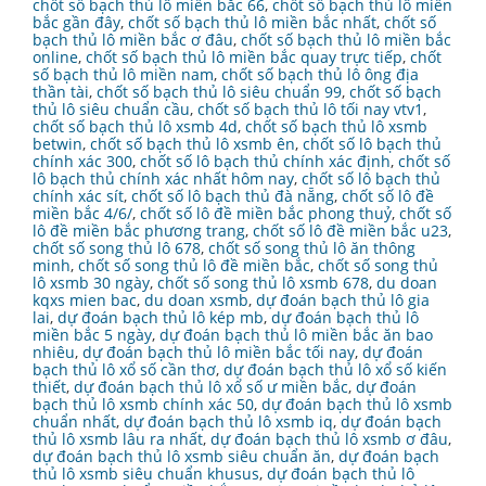
chốt số bạch thủ lô miền bắc 66
,
chốt số bạch thủ lô miền
bắc gần đây
,
chốt số bạch thủ lô miền bắc nhất
,
chốt số
bạch thủ lô miền bắc ơ đâu
,
chốt số bạch thủ lô miền bắc
online
,
chốt số bạch thủ lô miền bắc quay trực tiếp
,
chốt
số bạch thủ lô miền nam
,
chốt số bạch thủ lô ông địa
thần tài
,
chốt số bạch thủ lô siêu chuẩn 99
,
chốt số bạch
thủ lô siêu chuẩn cầu
,
chốt số bạch thủ lô tối nay vtv1
,
chốt số bạch thủ lô xsmb 4d
,
chốt số bạch thủ lô xsmb
betwin
,
chốt số bạch thủ lô xsmb ên
,
chốt số lô bạch thủ
chính xác 300
,
chốt số lô bạch thủ chính xác định
,
chốt số
lô bạch thủ chính xác nhất hôm nay
,
chốt số lô bạch thủ
chính xác sít
,
chốt số lô bạch thủ đà nẵng
,
chốt số lô đề
miền bắc 4/6/
,
chốt số lô đề miền bắc phong thuỷ
,
chốt số
lô đề miền bắc phương trang
,
chốt số lô đề miền bắc u23
,
chốt số song thủ lô 678
,
chốt số song thủ lô ăn thông
minh
,
chốt số song thủ lô đề miền bắc
,
chốt số song thủ
lô xsmb 30 ngày
,
chốt số song thủ lô xsmb 678
,
du doan
kqxs mien bac
,
du doan xsmb
,
dự đoán bạch thủ lô gia
lai
,
dự đoán bạch thủ lô kép mb
,
dự đoán bạch thủ lô
miền bắc 5 ngày
,
dự đoán bạch thủ lô miền bắc ăn bao
nhiêu
,
dự đoán bạch thủ lô miền bắc tối nay
,
dự đoán
bạch thủ lô xổ số cần thơ
,
dự đoán bạch thủ lô xổ số kiến
thiết
,
dự đoán bạch thủ lô xổ số ư miền bắc
,
dự đoán
bạch thủ lô xsmb chính xác 50
,
dự đoán bạch thủ lô xsmb
chuẩn nhất
,
dự đoán bạch thủ lô xsmb iq
,
dự đoán bạch
thủ lô xsmb lâu ra nhất
,
dự đoán bạch thủ lô xsmb ơ đâu
,
dự đoán bạch thủ lô xsmb siêu chuẩn ăn
,
dự đoán bạch
thủ lô xsmb siêu chuẩn khusus
,
dự đoán bạch thủ lô