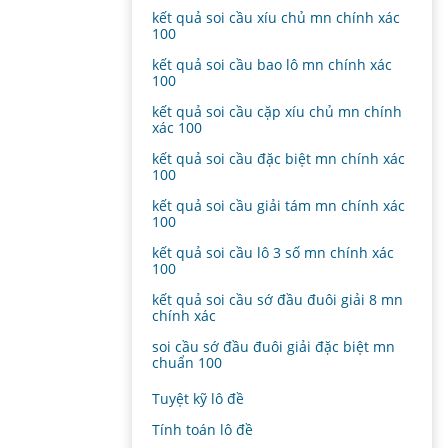
kết quả soi cầu xíu chủ mn chính xác
100
kết quả soi cầu bao lô mn chính xác
100
kết quả soi cầu cặp xíu chủ mn chính
xác 100
kết quả soi cầu đặc biệt mn chính xác
100
kết quả soi cầu giải tám mn chính xác
100
kết quả soi cầu lô 3 số mn chính xác
100
kết quả soi cầu sớ đầu đuôi giải 8 mn
chính xác
soi cầu sớ đầu đuôi giải đặc biệt mn
chuẩn 100
Tuyệt kỹ lô đề
Tính toán lô đề