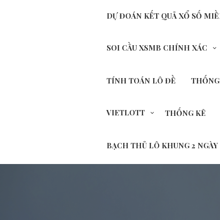
Skip
to
DỰ ĐOÁN KẾT QUẢ XỔ SỐ MIỀ
content
SOI CẦU XSMB CHÍNH XÁC
TÍNH TOÁN LÔ ĐỀ
THỐNG 
VIETLOTT
THỐNG KÊ
BẠCH THỦ LÔ KHUNG 2 NGÀY