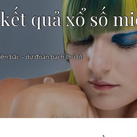
kết quả xổ số m
ền bắc – dự đoán bạch thủ lô