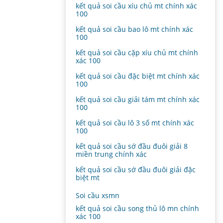
kết quả soi cầu xíu chủ mt chính xác
100
kết quả soi cầu bao lô mt chính xác
100
kết quả soi cầu cặp xíu chủ mt chính
xác 100
kết quả soi cầu đặc biệt mt chính xác
100
kết quả soi cầu giải tám mt chính xác
100
kết quả soi cầu lô 3 số mt chính xác
100
kết quả soi cầu sớ đầu đuôi giải 8
miền trung chính xác
kết quả soi cầu sớ đầu đuôi giải đặc
biệt mt
Soi cầu xsmn
kết quả soi cầu song thủ lô mn chính
xác 100