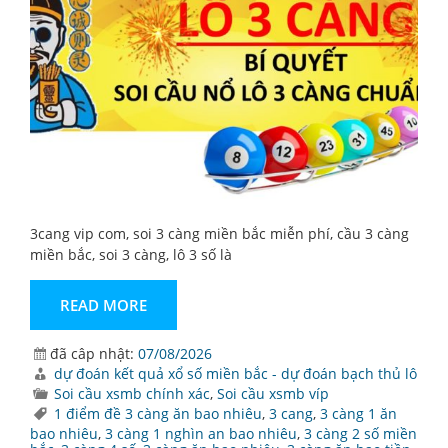
3cang vip com, soi 3 càng miền bắc miễn phí, cầu 3 càng
miền bắc, soi 3 càng, lô 3 số là
READ MORE
đã câp nhật:
07/08/2026
dự đoán kết quả xổ số miền bắc - dự đoán bạch thủ lô
Soi cầu xsmb chính xác
,
Soi cầu xsmb víp
1 điểm đề 3 càng ăn bao nhiêu
,
3 cang
,
3 càng 1 ăn
bao nhiêu
,
3 càng 1 nghìn an bao nhiêu
,
3 càng 2 số miền