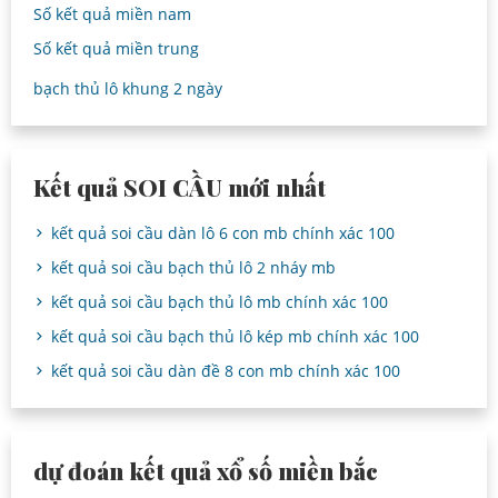
Số kết quả miền nam
Số kết quả miền trung
bạch thủ lô khung 2 ngày
Kết quả SOI CẦU mới nhất
kết quả soi cầu dàn lô 6 con mb chính xác 100
kết quả soi cầu bạch thủ lô 2 nháy mb
kết quả soi cầu bạch thủ lô mb chính xác 100
kết quả soi cầu bạch thủ lô kép mb chính xác 100
kết quả soi cầu dàn đề 8 con mb chính xác 100
dự đoán kết quả xổ số miền bắc