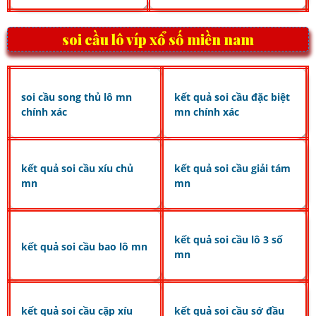
soi cầu lô víp xổ số miền nam
soi cầu song thủ lô mn
kết quả soi cầu đặc biệt
chính xác
mn chính xác
kết quả soi cầu xíu chủ
kết quả soi cầu giải tám
mn
mn
kết quả soi cầu lô 3 số
kết quả soi cầu bao lô mn
mn
kết quả soi cầu cặp xíu
kết quả soi cầu sớ đầu