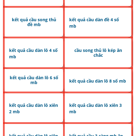
kết quả cầu song thủ
kết quả cầu dàn đề 4 số
đề mb
mb
kết quả cầu dàn lô 4 số
cầu song thủ lô kép ăn
chắc
mb
kết quả cầu dàn lô 6 số
kết quả cầu dàn lô 8 số mb
mb
kết quả cầu dàn lô xiên
kết quả cầu dàn lô xiên 3
2 mb
mb
kết quả cầu dàn lô xiên
kết quả cầu 3 càng mb ăn