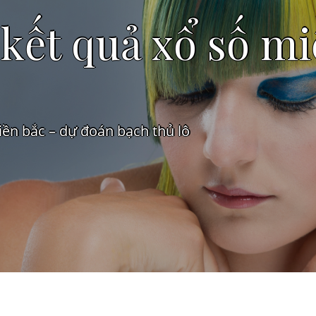
kết quả xổ số m
ền bắc – dự đoán bạch thủ lô