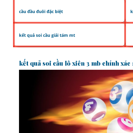
cầu đầu đuôi đặc biệt
k
kết quả soi cầu giải tám mt
kết quả soi cầu lô xiên 3 mb chính xác