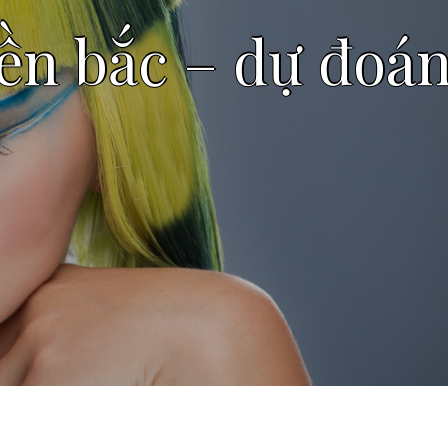
iền bắc – dự đoá