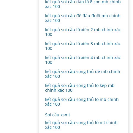
kết quả soi cầu dàn lô 8 con mb chính
xác 100
kết quả soi cầu đề đầu đuôi mb chính
xác 100
kết quả soi cầu lô xiên 2 mb chính xác
100
kết quả soi cầu lô xiên 3 mb chính xác
100
kết quả soi cầu lô xiên 4 mb chính xác
100
kết quả soi cầu song thủ đề mb chính
xác 100
kết quả soi cầu song thủ lô kép mb
chính xác 100
kết quả soi cầu song thủ lô mb chính
xác 100
Soi cầu xsmt
kết quả soi cầu song thủ lô mt chính
xác 100