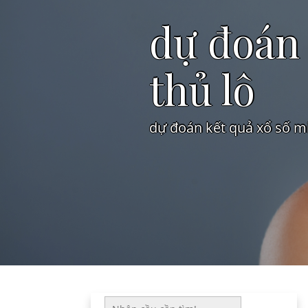
dự đoán 
thủ lô
dự đoán kết quả xổ số mi