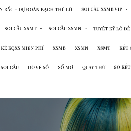
SOI CẦU XSMB VÍP
N BẮC – DỰ ĐOÁN BẠCH THỦ LÔ
SOI CẦU XSMT
SOI CẦU XSMN
TUYỆT KỸ LÔ ĐỀ
KÊ KQXS MIỄN PHÍ
XSMB
XSMN
XSMT
KẾT 
SỐ KẾT
SOI CẦU
DÒ VÉ SỐ
SỔ MƠ
QUAY THỬ