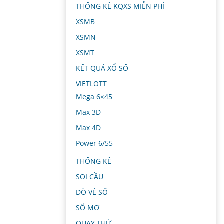
THỐNG KÊ KQXS MIỄN PHÍ
XSMB
XSMN
XSMT
KẾT QUẢ XỔ SỐ
VIETLOTT
Mega 6×45
Max 3D
Max 4D
Power 6/55
THỐNG KÊ
SOI CẦU
DÒ VÉ SỐ
SỔ MƠ
QUAY THỬ