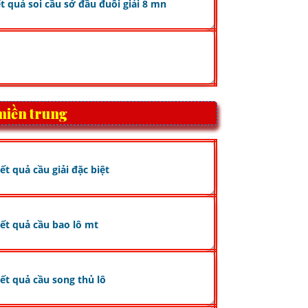
t quả soi cầu sớ đầu đuôi giải 8 mn
 miền trung
ết quả cầu giải đặc biệt
ết quả cầu bao lô mt
ết quả cầu song thủ lô