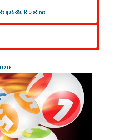
ết quả cầu lô 3 số mt
 100