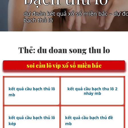
dự đoán kết quả xổ số miền bắc – dự đ
bạch thủ lô
Thẻ:
du doan song thu lo
soi cầu lô víp xổ số miền bắc
kết quả cầu bạch thủ lô
kết quả cầu bạch thu lô 2
nháy mb
mb
kết quả cầu bạch thủ lô
kết quả cầu bạch thủ đề
kép
mb