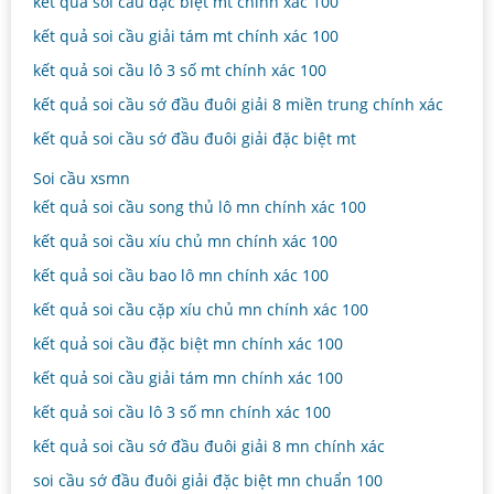
kết quả soi cầu đặc biệt mt chính xác 100
kết quả soi cầu giải tám mt chính xác 100
kết quả soi cầu lô 3 số mt chính xác 100
kết quả soi cầu sớ đầu đuôi giải 8 miền trung chính xác
kết quả soi cầu sớ đầu đuôi giải đặc biệt mt
Soi cầu xsmn
kết quả soi cầu song thủ lô mn chính xác 100
kết quả soi cầu xíu chủ mn chính xác 100
kết quả soi cầu bao lô mn chính xác 100
kết quả soi cầu cặp xíu chủ mn chính xác 100
kết quả soi cầu đặc biệt mn chính xác 100
kết quả soi cầu giải tám mn chính xác 100
kết quả soi cầu lô 3 số mn chính xác 100
kết quả soi cầu sớ đầu đuôi giải 8 mn chính xác
soi cầu sớ đầu đuôi giải đặc biệt mn chuẩn 100