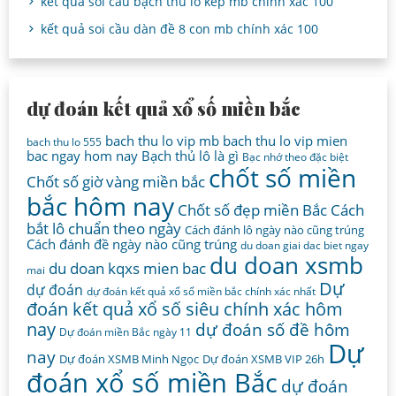
kết quả soi cầu bạch thủ lô kép mb chính xác 100
kết quả soi cầu dàn đề 8 con mb chính xác 100
dự đoán kết quả xổ số miền bắc
bach thu lo vip mb
bach thu lo vip mien
bach thu lo 555
bac ngay hom nay
Bạch thủ lô là gì
Bạc nhớ theo đặc biệt
chốt số miền
Chốt số giờ vàng miền bắc
bắc hôm nay
Chốt số đẹp miền Bắc
Cách
bắt lô chuẩn theo ngày
Cách đánh lô ngày nào cũng trúng
Cách đánh đề ngày nào cũng trúng
du doan giai dac biet ngay
du doan xsmb
du doan kqxs mien bac
mai
Dự
dự đoán
dự đoán kết quả xổ số miền bắc chính xác nhất
đoán kết quả xổ số siêu chính xác hôm
nay
dự đoán số đề hôm
Dự đoán miền Bắc ngày 11
Dự
nay
Dự đoán XSMB Minh Ngọc
Dự đoán XSMB VIP 26h
đoán xổ số miền Bắc
dự đoán