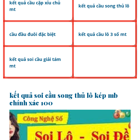
kết quả cầu cặp xỉu chủ
kết quả cầu song thủ lô
mt
cầu đầu đuôi đặc biệt
kết quả cầu lô 3 số mt
kết quả soi cầu giải tám
mt
kết quả soi cầu song thủ lô kép mb
chính xác 100