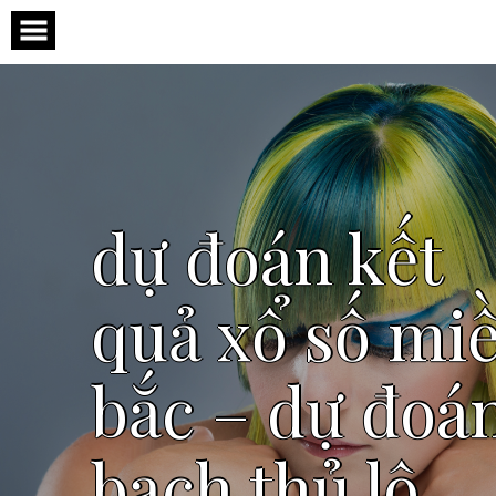
Skip
to
content
dự đoán kết
quả xổ số mi
bắc – dự đoá
bạch thủ lô