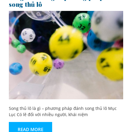
lô
song thủ lô
xiên
4
mb
chính
xác
100
Song thủ lô là gì – phương pháp đánh song thủ lô Mục
Lục Có lẽ đối với nhiều người, khái niệm
READ MORE