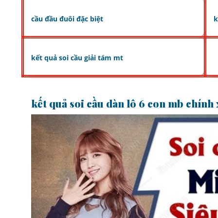
cầu đầu đuôi đặc biệt
k
kết quả soi cầu giải tám mt
kết quả soi cầu dàn lô 6 con mb chính