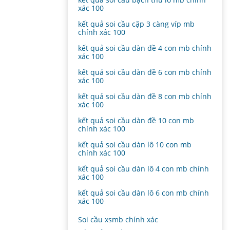
xác 100
kết quả soi cầu cặp 3 càng víp mb
chính xác 100
kết quả soi cầu dàn đề 4 con mb chính
xác 100
kết quả soi cầu dàn đề 6 con mb chính
xác 100
kết quả soi cầu dàn đề 8 con mb chính
xác 100
kết quả soi cầu dàn đề 10 con mb
chính xác 100
kết quả soi cầu dàn lô 10 con mb
chính xác 100
kết quả soi cầu dàn lô 4 con mb chính
xác 100
kết quả soi cầu dàn lô 6 con mb chính
xác 100
Soi cầu xsmb chính xác