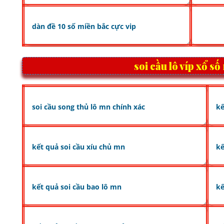
dàn đề 10 số miền bắc cực vip
soi cầu lô víp xổ s
soi cầu song thủ lô mn chính xác
kế
kết quả soi cầu xíu chủ mn
kế
kết quả soi cầu bao lô mn
kế