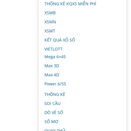
THỐNG KÊ KQXS MIỄN PHÍ
XSMB
XSMN
XSMT
KẾT QUẢ XỔ SỐ
VIETLOTT
Mega 6×45
Max 3D
Max 4D
Power 6/55
THỐNG KÊ
SOI CẦU
DÒ VÉ SỐ
SỔ MƠ
QUAY THỬ