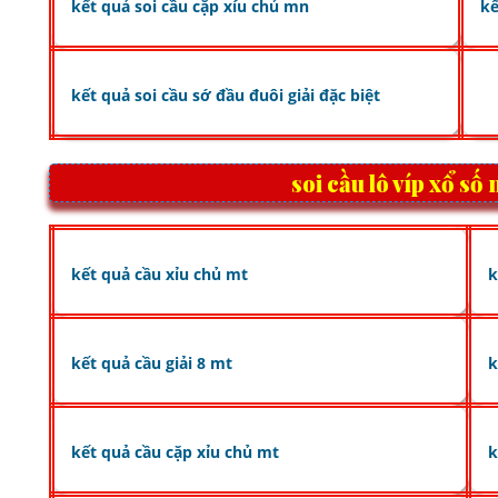
kết quả soi cầu cặp xíu chủ mn
kế
kết quả soi cầu sớ đầu đuôi giải đặc biệt
soi cầu lô víp xổ số
kết quả cầu xỉu chủ mt
k
kết quả cầu giải 8 mt
k
kết quả cầu cặp xỉu chủ mt
k