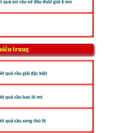
t quả soi cầu sớ đầu đuôi giải 8 mn
 miền trung
ết quả cầu giải đặc biệt
ết quả cầu bao lô mt
ết quả cầu song thủ lô