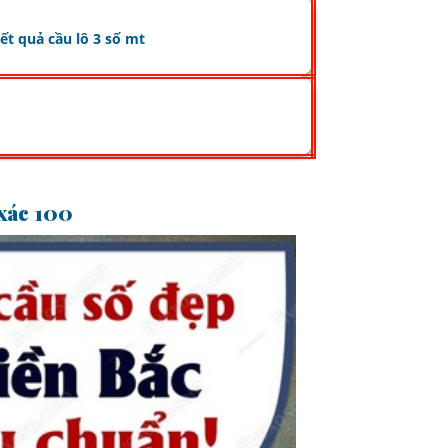
ết quả cầu lô 3 số mt
 xác 100