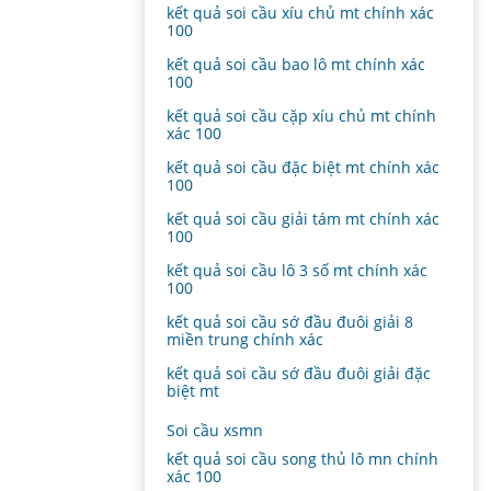
kết quả soi cầu xíu chủ mt chính xác
100
kết quả soi cầu bao lô mt chính xác
100
kết quả soi cầu cặp xíu chủ mt chính
xác 100
kết quả soi cầu đặc biệt mt chính xác
100
kết quả soi cầu giải tám mt chính xác
100
kết quả soi cầu lô 3 số mt chính xác
100
kết quả soi cầu sớ đầu đuôi giải 8
miền trung chính xác
kết quả soi cầu sớ đầu đuôi giải đặc
biệt mt
Soi cầu xsmn
kết quả soi cầu song thủ lô mn chính
xác 100