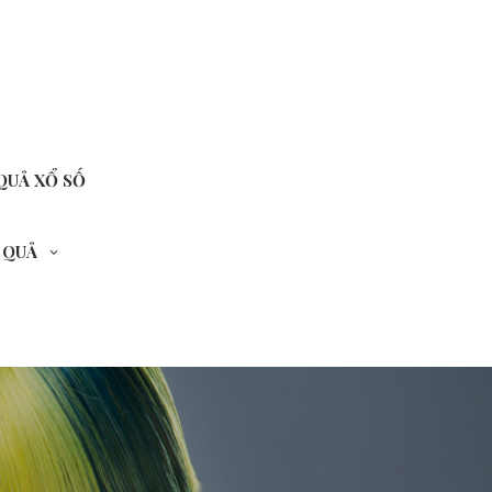
QUẢ XỔ SỐ
 QUẢ