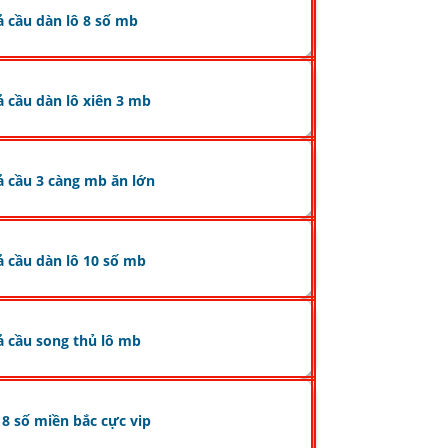
ả cầu dàn lô 8 số mb
ả cầu dàn lô xiên 3 mb
ả cầu 3 càng mb ăn lớn
ả cầu dàn lô 10 số mb
ả cầu song thủ lô mb
 8 số miền bắc cực vip