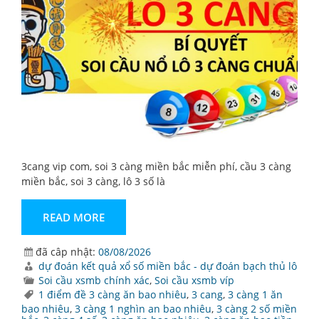
3cang vip com, soi 3 càng miền bắc miễn phí, cầu 3 càng
miền bắc, soi 3 càng, lô 3 số là
READ MORE
đã câp nhật:
08/08/2026
dự đoán kết quả xổ số miền bắc - dự đoán bạch thủ lô
Soi cầu xsmb chính xác
,
Soi cầu xsmb víp
1 điểm đề 3 càng ăn bao nhiêu
,
3 cang
,
3 càng 1 ăn
bao nhiêu
,
3 càng 1 nghìn an bao nhiêu
,
3 càng 2 số miền