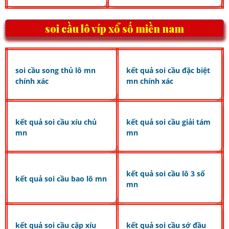
soi cầu lô víp xổ số miền nam
soi cầu song thủ lô mn
kết quả soi cầu đặc biệt
chính xác
mn chính xác
kết quả soi cầu xíu chủ
kết quả soi cầu giải tám
mn
mn
kết quả soi cầu lô 3 số
kết quả soi cầu bao lô mn
mn
kết quả soi cầu cặp xíu
kết quả soi cầu sớ đầu