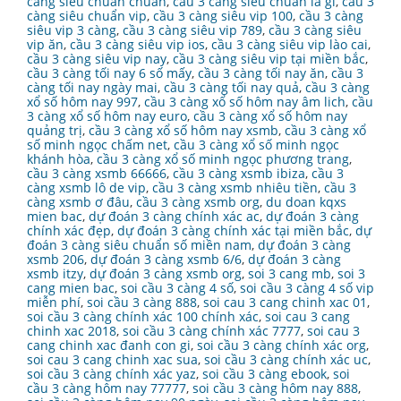
càng siêu chuẩn chuẩn
,
cầu 3 càng siêu chuẩn là gì
,
cầu 3
càng siêu chuẩn vip
,
cầu 3 càng siêu vip 100
,
cầu 3 càng
siêu vip 3 càng
,
cầu 3 càng siêu vip 789
,
cầu 3 càng siêu
vip ăn
,
cầu 3 càng siêu vip ios
,
cầu 3 càng siêu vip lào cai
,
cầu 3 càng siêu vip nay
,
cầu 3 càng siêu vip tại miền bắc
,
cầu 3 càng tối nay 6 số mấy
,
cầu 3 càng tối nay ăn
,
cầu 3
càng tối nay ngày mai
,
cầu 3 càng tối nay quả
,
cầu 3 càng
xổ số hôm nay 997
,
cầu 3 càng xổ số hôm nay âm lich
,
cầu
3 càng xổ số hôm nay euro
,
cầu 3 càng xổ số hôm nay
quảng trị
,
cầu 3 càng xổ số hôm nay xsmb
,
cầu 3 càng xổ
số minh ngọc chấm net
,
cầu 3 càng xổ số minh ngọc
khánh hòa
,
cầu 3 càng xổ số minh ngọc phương trang
,
cầu 3 càng xsmb 66666
,
cầu 3 càng xsmb ibiza
,
cầu 3
càng xsmb lô de vip
,
cầu 3 càng xsmb nhiêu tiền
,
cầu 3
càng xsmb ơ đâu
,
cầu 3 càng xsmb org
,
du doan kqxs
mien bac
,
dự đoán 3 càng chính xác ac
,
dự đoán 3 càng
chính xác đẹp
,
dự đoán 3 càng chính xác tại miền bắc
,
dự
đoán 3 càng siêu chuẩn số miền nam
,
dự đoán 3 càng
xsmb 206
,
dự đoán 3 càng xsmb 6/6
,
dự đoán 3 càng
xsmb itzy
,
dự đoán 3 càng xsmb org
,
soi 3 cang mb
,
soi 3
cang mien bac
,
soi cầu 3 càng 4 số
,
soi cầu 3 càng 4 số vip
miễn phí
,
soi cầu 3 càng 888
,
soi cau 3 cang chinh xac 01
,
soi cầu 3 càng chính xác 100 chính xác
,
soi cau 3 cang
chinh xac 2018
,
soi cầu 3 càng chính xác 7777
,
soi cau 3
cang chinh xac đanh con gi
,
soi cầu 3 càng chính xác org
,
soi cau 3 cang chinh xac sua
,
soi cầu 3 càng chính xác uc
,
soi cầu 3 càng chính xác yaz
,
soi cầu 3 càng ebook
,
soi
cầu 3 càng hôm nay 77777
,
soi cầu 3 càng hôm nay 888
,