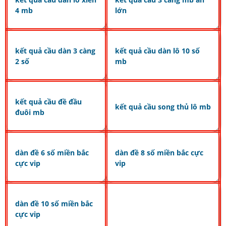
4 mb
lớn
kết quả cầu dàn 3 càng
kết quả cầu dàn lô 10 số
2 số
mb
kết quả cầu đề đầu
kết quả cầu song thủ lô mb
đuôi mb
dàn đề 6 số miền bắc
dàn đề 8 số miền bắc cực
cực vip
vip
dàn đề 10 số miền bắc
cực vip