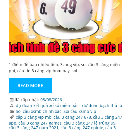
1 điểm đề bao nhiêu tiền, 3cang vip, soi cầu 3 càng miền
phí, cầu de 3 càng vip hom nay, soi
READ MORE
đã câp nhật:
08/08/2026
dự đoán kết quả xổ số miền bắc - dự đoán bạch thủ lô
Soi cầu xsmb chính xác
,
Soi cầu xsmb víp
cặp 3 càng víp mb
,
cầu 3 càng 247 678
,
cầu 3 càng 247
app
,
cầu 3 càng 247 games
,
cầu 3 càng 247 lệ trúng 99
,
cầu 3 càng 247 nam 2021
,
cầu 3 càng 247 opinie
,
cầu 3