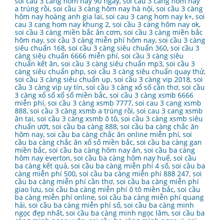
soi cầu 3 càng hôm nay 90 ngày
,
soi cầu 3 càng hôm nay
a trúng rồi
,
soi cầu 3 càng hôm nay hà nội
,
soi cầu 3 càng
hôm nay hoàng anh gia lai
,
soi cau 3 cang hom nay k+
,
soi
cau 3 cang hom nay khung 2
,
soi cầu 3 càng hôm nay ok
,
soi cầu 3 càng miền bắc ăn cơm
,
soi cầu 3 càng miền bắc
hôm nay
,
soi cầu 3 càng miễn phí hôm nay
,
soi cầu 3 càng
siêu chuẩn 168
,
soi cầu 3 càng siêu chuẩn 360
,
soi cầu 3
càng siêu chuẩn 6666 miễn phí
,
soi cầu 3 càng siêu
chuẩn kết ăn
,
soi cầu 3 càng siêu chuẩn mp3
,
soi cầu 3
càng siêu chuẩn php
,
soi cầu 3 càng siêu chuẩn quay thử
,
soi cầu 3 càng siêu chuẩn up
,
soi cầu 3 càng vip 2018
,
soi
cầu 3 càng vip uy tín
,
soi cầu 3 càng xổ số cần thơ
,
soi cầu
3 càng xổ số xổ số miền bắc
,
soi cầu 3 càng xsmb 6666
miễn phí
,
soi cầu 3 càng xsmb 7777
,
soi cau 3 cang xsmb
888
,
soi cầu 3 càng xsmb a trúng rồi
,
soi cau 3 cang xsmb
ân tai
,
soi cầu 3 càng xsmb ô tô
,
soi cầu 3 càng xsmb siêu
chuẩn ướt
,
soi cầu ba càng 888
,
soi cầu ba càng chắc ăn
hôm nay
,
soi cầu ba càng chắc ăn online miễn phí
,
soi
cầu ba càng chắc ăn xổ số miền bắc
,
soi cầu ba càng gan
miền bắc
,
soi cầu ba càng hôm nay ăn
,
soi cầu ba càng
hôm nay everton
,
soi cầu ba càng hôm nay huế
,
soi cầu
ba càng kết quả
,
soi cầu ba càng miễn phí 4 số
,
soi cầu ba
càng miễn phí 500
,
soi cầu ba càng miễn phí 888 247
,
soi
cầu ba càng miễn phí cần thơ
,
soi cầu ba càng miễn phí
giao lưu
,
soi cầu ba càng miễn phí ô tô miền bắc
,
soi cầu
ba càng miễn phí online
,
soi cầu ba càng miễn phí quang
hải
,
soi cầu ba càng miễn phí số
,
soi cầu ba càng minh
ngọc đẹp nhất
,
soi cầu ba càng minh ngọc lâm
,
soi cầu ba