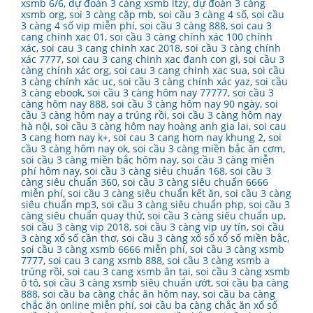
xsmb 6/6
,
dự đoán 3 càng xsmb itzy
,
dự đoán 3 càng
xsmb org
,
soi 3 càng cặp mb
,
soi cầu 3 càng 4 số
,
soi cầu
3 càng 4 số vip miễn phí
,
soi cầu 3 càng 888
,
soi cau 3
cang chinh xac 01
,
soi cầu 3 càng chính xác 100 chính
xác
,
soi cau 3 cang chinh xac 2018
,
soi cầu 3 càng chính
xác 7777
,
soi cau 3 cang chinh xac đanh con gi
,
soi cầu 3
càng chính xác org
,
soi cau 3 cang chinh xac sua
,
soi cầu
3 càng chính xác uc
,
soi cầu 3 càng chính xác yaz
,
soi cầu
3 càng ebook
,
soi cầu 3 càng hôm nay 77777
,
soi cầu 3
càng hôm nay 888
,
soi cầu 3 càng hôm nay 90 ngày
,
soi
cầu 3 càng hôm nay a trúng rồi
,
soi cầu 3 càng hôm nay
hà nội
,
soi cầu 3 càng hôm nay hoàng anh gia lai
,
soi cau
3 cang hom nay k+
,
soi cau 3 cang hom nay khung 2
,
soi
cầu 3 càng hôm nay ok
,
soi cầu 3 càng miền bắc ăn cơm
,
soi cầu 3 càng miền bắc hôm nay
,
soi cầu 3 càng miễn
phí hôm nay
,
soi cầu 3 càng siêu chuẩn 168
,
soi cầu 3
càng siêu chuẩn 360
,
soi cầu 3 càng siêu chuẩn 6666
miễn phí
,
soi cầu 3 càng siêu chuẩn kết ăn
,
soi cầu 3 càng
siêu chuẩn mp3
,
soi cầu 3 càng siêu chuẩn php
,
soi cầu 3
càng siêu chuẩn quay thử
,
soi cầu 3 càng siêu chuẩn up
,
soi cầu 3 càng vip 2018
,
soi cầu 3 càng vip uy tín
,
soi cầu
3 càng xổ số cần thơ
,
soi cầu 3 càng xổ số xổ số miền bắc
,
soi cầu 3 càng xsmb 6666 miễn phí
,
soi cầu 3 càng xsmb
7777
,
soi cau 3 cang xsmb 888
,
soi cầu 3 càng xsmb a
trúng rồi
,
soi cau 3 cang xsmb ân tai
,
soi cầu 3 càng xsmb
ô tô
,
soi cầu 3 càng xsmb siêu chuẩn ướt
,
soi cầu ba càng
888
,
soi cầu ba càng chắc ăn hôm nay
,
soi cầu ba càng
chắc ăn online miễn phí
,
soi cầu ba càng chắc ăn xổ số