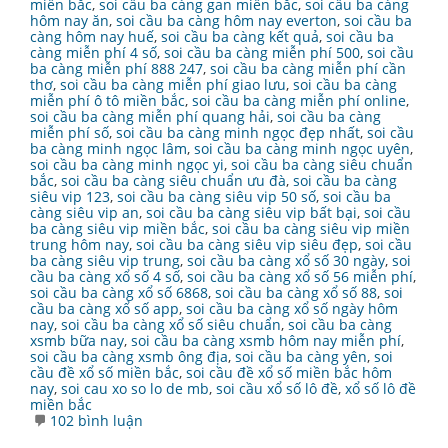
miền bắc
,
soi cầu ba càng gan miền bắc
,
soi cầu ba càng
hôm nay ăn
,
soi cầu ba càng hôm nay everton
,
soi cầu ba
càng hôm nay huế
,
soi cầu ba càng kết quả
,
soi cầu ba
càng miễn phí 4 số
,
soi cầu ba càng miễn phí 500
,
soi cầu
ba càng miễn phí 888 247
,
soi cầu ba càng miễn phí cần
thơ
,
soi cầu ba càng miễn phí giao lưu
,
soi cầu ba càng
miễn phí ô tô miền bắc
,
soi cầu ba càng miễn phí online
,
soi cầu ba càng miễn phí quang hải
,
soi cầu ba càng
miễn phí số
,
soi cầu ba càng minh ngọc đẹp nhất
,
soi cầu
ba càng minh ngọc lâm
,
soi cầu ba càng minh ngọc uyên
,
soi cầu ba càng minh ngọc yi
,
soi cầu ba càng siêu chuẩn
bắc
,
soi cầu ba càng siêu chuẩn ưu đà
,
soi cầu ba càng
siêu vip 123
,
soi cầu ba càng siêu vip 50 số
,
soi cầu ba
càng siêu vip an
,
soi cầu ba càng siêu vip bất bại
,
soi cầu
ba càng siêu vip miền bắc
,
soi cầu ba càng siêu vip miền
trung hôm nay
,
soi cầu ba càng siêu vip siêu đẹp
,
soi cầu
ba càng siêu vip trung
,
soi cầu ba càng xổ số 30 ngày
,
soi
cầu ba càng xổ số 4 số
,
soi cầu ba càng xổ số 56 miễn phí
,
soi cầu ba càng xổ số 6868
,
soi cầu ba càng xổ số 88
,
soi
cầu ba càng xổ số app
,
soi cầu ba càng xổ số ngày hôm
nay
,
soi cầu ba càng xổ số siêu chuẩn
,
soi cầu ba càng
xsmb bữa nay
,
soi cầu ba càng xsmb hôm nay miễn phí
,
soi cầu ba càng xsmb ông địa
,
soi cầu ba càng yên
,
soi
cầu đề xổ số miền bắc
,
soi cầu đề xổ số miền bắc hôm
nay
,
soi cau xo so lo de mb
,
soi cầu xổ số lô đề
,
xổ số lô đề
miền bắc
ở
102 bình luận
kết