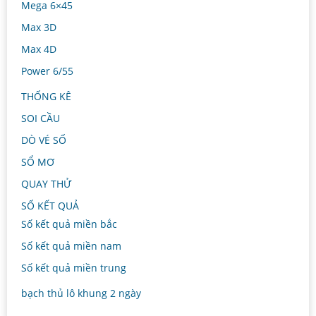
Mega 6×45
Max 3D
Max 4D
Power 6/55
THỐNG KÊ
SOI CẦU
DÒ VÉ SỐ
SỔ MƠ
QUAY THỬ
SỐ KẾT QUẢ
Số kết quả miền bắc
Số kết quả miền nam
Số kết quả miền trung
bạch thủ lô khung 2 ngày