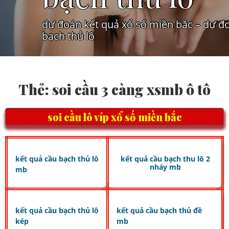
dự đoán kết quả xổ số miền bắc – dự đ
bạch thủ lô
Thẻ:
soi cầu 3 càng xsmb ô tô
soi cầu lô víp xổ số miền bắc
kết quả cầu bạch thủ lô
kết quả cầu bạch thu lô 2
nháy mb
mb
kết quả cầu bạch thủ lô
kết quả cầu bạch thủ đề
kép
mb