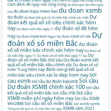
Cách đánh lô ngày nào cũng trúng
Cách đánh đề ngày nào cũng trúng
du doan giai dac biet ngay
du doan xsmb
du doan kqxs mien bac
mai
Dự
dự đoán
dự đoán kết quả xổ số miền bắc chính xác nhất
đoán kết quả xổ số siêu chính xác hôm
nay
dự đoán số đề hôm
Dự đoán miền Bắc ngày 11
Dự
nay
Dự đoán XSMB Minh Ngọc
Dự đoán XSMB VIP 26h
đoán xổ số miền Bắc
dự đoán
xổ số miền bắc chính xác hôm nay
Dự đoán xổ
Dự
số miền Bắc ngày 11
Dự đoán xổ số miền Bắc ngày 11 tay
đoán xổ số miền Bắc thứ sáu Dự đoán xsmb kết
quả xổ số miền bắc siêu chính xác
Dự đoán xổ số
hôm nay đánh con gì
kết quả xổ số
miền Trung
soi
lo dep hom nay
miền bắc siêu chính xác
Soi cầu
cau xsmb
soi cầu dự đoán kqxsmb
Dự đoán XSMB chính xác 100
soi cầu
Soi cầu
soi cầu mb
kết quả xổ số miền bắc
XSMB miễn phí ngày hôm nay
Soi cầu XSMB
Soi cầu xổ số miền Bắc
Win2888
soi xsmb
sxmb
XSMB năm 2021
Thống kê kết quả xổ số miền Bắc 100 ngày