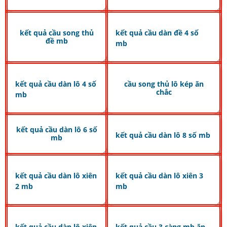
kết quả cầu song thủ
kết quả cầu dàn đề 4 số
đề mb
mb
kết quả cầu dàn lô 4 số
cầu song thủ lô kép ăn
chắc
mb
kết quả cầu dàn lô 6 số
kết quả cầu dàn lô 8 số mb
mb
kết quả cầu dàn lô xiên
kết quả cầu dàn lô xiên 3
2 mb
mb
kết quả cầu dàn lô xiên
kết quả cầu 3 càng mb ăn