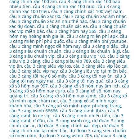
càng chính xác 100 âm
,
cầu 3 càng chính xác 100 bao
nhiêu tiền
,
cầu 3 càng chính xác 100 nuôi
,
cầu 3 càng
chính xác 100 triệu
,
cầu 3 càng chính xác 100 việt nam
,
cầu 3 càng chuẩn xác 00
,
cầu 3 càng chuẩn xác âm nhạc
,
cầu 3 càng chuẩn xác ăn như thế nào
,
cầu 3 càng chuẩn
xác dự đoán
,
cầu 3 càng chuẩn xác ea
,
cầu 3 càng chuẩn
xác vip miền bắc
,
cầu 3 càng hôm nay 365
,
cầu 3 càng
hôm nay hoàng anh gia lai
,
cầu 3 càng miễn phí apk
,
cầu
3 càng miễn phí phú quốc
,
cầu 3 càng miễn phí youtube
,
cầu 3 càng minh ngọc đề hôm nay
,
cầu 3 càng ơ đâu
,
cầu
3 càng siêu chuẩn chuẩn
,
cầu 3 càng siêu chuẩn là gì
,
cầu
3 càng siêu chuẩn vip
,
cầu 3 càng siêu vip 100
,
cầu 3 càng
siêu vip 3 càng
,
cầu 3 càng siêu vip 789
,
cầu 3 càng siêu
vip ăn
,
cầu 3 càng siêu vip ios
,
cầu 3 càng siêu vip lào cai
,
cầu 3 càng siêu vip nay
,
cầu 3 càng siêu vip tại miền bắc
,
cầu 3 càng tối nay 6 số mấy
,
cầu 3 càng tối nay ăn
,
cầu 3
càng tối nay ngày mai
,
cầu 3 càng tối nay quả
,
cầu 3 càng
xổ số hôm nay 997
,
cầu 3 càng xổ số hôm nay âm lich
,
cầu
3 càng xổ số hôm nay euro
,
cầu 3 càng xổ số hôm nay
quảng trị
,
cầu 3 càng xổ số hôm nay xsmb
,
cầu 3 càng xổ
số minh ngọc chấm net
,
cầu 3 càng xổ số minh ngọc
khánh hòa
,
cầu 3 càng xổ số minh ngọc phương trang
,
cầu 3 càng xsmb 66666
,
cầu 3 càng xsmb ibiza
,
cầu 3
càng xsmb lô de vip
,
cầu 3 càng xsmb nhiêu tiền
,
cầu 3
càng xsmb ơ đâu
,
cầu 3 càng xsmb org
,
dự đoán 3 càng
chính xác ac
,
dự đoán 3 càng chính xác đẹp
,
dự đoán 3
càng chính xác tại miền bắc
,
dự đoán 3 càng siêu chuẩn
số miền nam
,
dự đoán 3 càng xsmb 206
,
dự đoán 3 càng