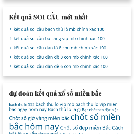
Kết quả SOI CẦU mới nhất
kết quả soi cầu bạch thủ lô mb chính xác 100
kết quả soi cầu ba càng víp mb chính xác 100
kết quả soi cầu dàn lô 8 con mb chính xác 100
kết quả soi cầu dàn đề 8 con mb chính xác 100
kết quả soi cầu dàn đề 6 con mb chính xác 100
dự đoán kết quả xổ số miền bắc
bach thu lo vip mb
bach thu lo vip mien
bach thu lo 555
bac ngay hom nay
Bạch thủ lô là gì
Bạc nhớ theo đặc biệt
chốt số miền
Chốt số giờ vàng miền bắc
bắc hôm nay
Chốt số đẹp miền Bắc
Cách
bắt lô chuẩn theo ngày