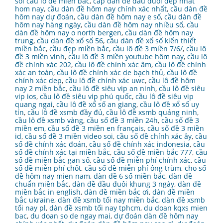
soi cầu lô đề miền bắc
,
cap dàn đề đầu đuôi dep nhat
hom nay
,
cầu dàn đề hôm nay chính xác nhất
,
cầu dàn đề
hôm nay dự đoán
,
cầu dàn đề hôm nay e số
,
cầu dàn đề
hôm nay hàng ngày
,
cầu dàn đề hôm nay nhiều số
,
cầu
dàn đề hôm nay o north bergen
,
cầu dàn đề hôm nay
trung
,
cầu dàn đề xổ số 56
,
cầu dàn đề xổ số kiến thiết
miền bắc
,
cầu đẹp miền bắc
,
cầu lô đề 3 miền 7/6/
,
cầu lô
đề 3 miền vinh
,
cầu lô đề 3 miền youtube hôm nay
,
cầu lô
đề chính xác 202
,
cầu lô đề chính xác âm
,
cầu lô đề chính
xác an toàn
,
cầu lô đề chính xác de bạch thủ
,
cầu lô đề
chính xác dep
,
cầu lô đề chính xác uwc
,
cầu lô đề hôm
nay 2 miền bắc
,
cầu lô đề siêu vip an ninh
,
cầu lô đề siêu
vip ios
,
cầu lô đề siêu vip phú quốc
,
cầu lô đề siêu vip
quang ngai
,
cầu lô đề xổ số an giang
,
cầu lô đề xổ số uy
tín
,
cầu lô đề xsmb đầy đủ
,
cầu lô đề xsmb quảng ninh
,
cầu lô đề xsmb vàng
,
cầu số đề 3 miền 24h
,
cầu số đề 3
miền em
,
cầu số đề 3 miền en français
,
cầu số đề 3 miền
id
,
cầu số đề 3 miền video soi
,
cầu số đề chính xác ây
,
cầu
số đề chính xác đoán
,
cầu số đề chính xác indonesia
,
cầu
số đề chính xác tại miền bắc
,
cầu số đề miền bắc 777
,
cầu
số đề miền bắc gan số
,
cầu số đề miễn phí chính xác
,
cầu
số đề miễn phí chốt
,
cầu số đề miễn phí ông trùm
,
cho số
đề hôm nay mien nam
,
dàn đề 6 số miền bắc
,
dàn đề
chuẩn miền bắc
,
dàn đề đầu đuôi khung 3 ngày
,
dàn đề
miền bắc in english
,
dàn đề miền bắc ơi
,
dàn đề miền
bắc ukraine
,
dàn đề xsmb tối nay miền bắc
,
dàn đề xsmb
tối nay pl
,
dàn đề xsmb tối nay tphcm
,
du doan kqxs mien
bac
,
du doan so de ngay mai
,
dự đoán dàn đề hôm nay