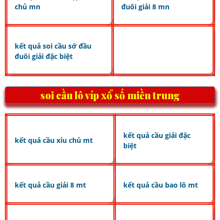
chủ mn
đuôi giải 8 mn
kết quả soi cầu sớ đầu
đuôi giải đặc biệt
soi cầu lô víp xổ số miền trung
kết quả cầu giải đặc
kết quả cầu xỉu chủ mt
biệt
kết quả cầu giải 8 mt
kết quả cầu bao lô mt