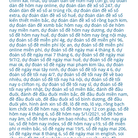
chính xác nhất
,
dự đoán dàn đề hôm nay con gì
,
dự đoán
dàn đề hôm nay online
,
dự đoán dàn đề xổ số 247
,
dự
đoán dàn đề xổ số ai trúng rồi
,
dự đoán dàn đề xổ số
extra
,
dự đoán dàn đề xổ số huế
,
dự đoán dàn đề xổ số
kiến thiết miền bắc
,
dự đoán dàn đề xổ số rồng bạch kim
,
dự đoán dàn đề xsmb bắc hôm nay
,
dự đoán số de hôm
nay miền nam
,
dự đoán số đề hôm nay dương
,
dự đoán
số đề hôm nay huế
,
dự đoán số đề hôm nay ông nội mày
,
dự đoán số đề miễn phí 4g
,
dự đoán số đề miễn phí 96
,
dự đoán số đề miễn phí lộc an
,
dự đoán số đề miễn phí
online miễn phí
,
dự đoán số đề ngày mai 4 tháng 8
,
dự
đoán số đề ngày mai 7 tháng 6
,
dự đoán số đề ngày mai
9/7/2
,
dự đoán số đề ngày mai huế
,
dự đoán số đề ngày
mai ok
,
dự đoán số đề ngày mai phạm kim lâu
,
dự đoán
số đề ngày mai tây ninh
,
dự đoán số đề tối nay 4 6
,
dự
đoán số đề tối nay 4/7
,
dự đoán số đề tối nay đề về bao
nhiêu
,
dự đoán số đề tối nay hà nội
,
dự đoán số đề tối
nay o clifton nj
,
dự đoán số đề tối nay sĩ
,
dự đoán số đề
tối nay yên nhật
,
Dự đoán xổ số miền Bắc
,
đánh đề đầu
đuôi
,
đánh đề đầu đuôi miền bắc
,
đề đầu đuôi miền nam
,
đề đầu đuôi ub
,
đề đầu đuôi xổ số bình dương
,
đề đầu
đuôi yên
,
hình ảnh xin số đề
,
lô đề mb
,
lô vip
,
rồng bạch
kim chốt số đề hôm nay
,
số đề hôm nay 12 con giáp
,
số đề
hôm nay 4 tháng 6
,
số đề hôm nay 5/1/2021
,
số đề hôm
nay âm
,
số đề hôm nay âm bao nhiêu
,
số đề hôm nay gia
lai
,
số đề hôm nay index
,
số đề hôm nay u19
,
số đề miễn
phí ơ miền bắc
,
số đề ngày mai 19/5
,
số đề ngày mai 206
,
số đề ngày mai 8 tháng 6
,
số đề ngày mai in english
,
soi