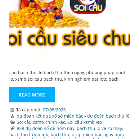
cau bach thu, lo bach thu theo ngay, phuong phap danh
lo, xsmb soi cau bach thu, kinh nghiem bat loto bach
READ MORE
đã câp nhật:
07/08/2026
dự đoán kết quả xổ số miền bắc - dự đoán bạch thủ lô
Soi cầu xsmb chính xác
,
Soi cầu xsmb víp
888 dự đoan số đề hôm nay
,
bach thu lo ve so may
,
bach thu lo vip mb
,
bach thu lo vip mien bac ngay hom