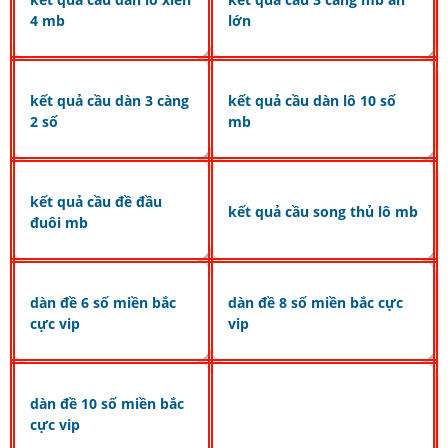
4 mb
lớn
kết quả cầu dàn 3 càng
kết quả cầu dàn lô 10 số
2 số
mb
kết quả cầu đề đầu
kết quả cầu song thủ lô mb
đuôi mb
dàn đề 6 số miền bắc
dàn đề 8 số miền bắc cực
cực vip
vip
dàn đề 10 số miền bắc
cực vip