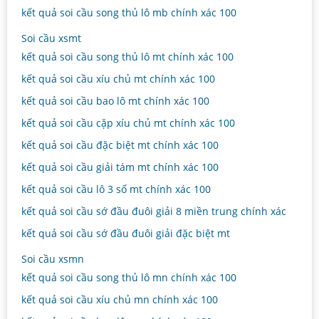
kết quả soi cầu song thủ lô mb chính xác 100
Soi cầu xsmt
kết quả soi cầu song thủ lô mt chính xác 100
kết quả soi cầu xíu chủ mt chính xác 100
kết quả soi cầu bao lô mt chính xác 100
kết quả soi cầu cặp xíu chủ mt chính xác 100
kết quả soi cầu đặc biệt mt chính xác 100
kết quả soi cầu giải tám mt chính xác 100
kết quả soi cầu lô 3 số mt chính xác 100
kết quả soi cầu sớ đầu đuôi giải 8 miền trung chính xác
kết quả soi cầu sớ đầu đuôi giải đặc biệt mt
Soi cầu xsmn
kết quả soi cầu song thủ lô mn chính xác 100
kết quả soi cầu xíu chủ mn chính xác 100