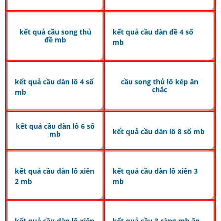
kết quả cầu song thủ
kết quả cầu dàn đề 4 số
đề mb
mb
kết quả cầu dàn lô 4 số
cầu song thủ lô kép ăn
chắc
mb
kết quả cầu dàn lô 6 số
kết quả cầu dàn lô 8 số mb
mb
kết quả cầu dàn lô xiên
kết quả cầu dàn lô xiên 3
2 mb
mb
kết quả cầu dàn lô xiên
kết quả cầu 3 càng mb ăn