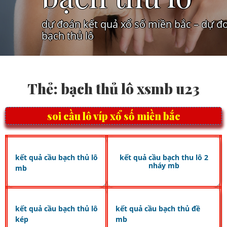
dự đoán kết quả xổ số miền bắc – dự đ
bạch thủ lô
Thẻ:
bạch thủ lô xsmb u23
soi cầu lô víp xổ số miền bắc
kết quả cầu bạch thủ lô
kết quả cầu bạch thu lô 2
nháy mb
mb
kết quả cầu bạch thủ lô
kết quả cầu bạch thủ đề
kép
mb