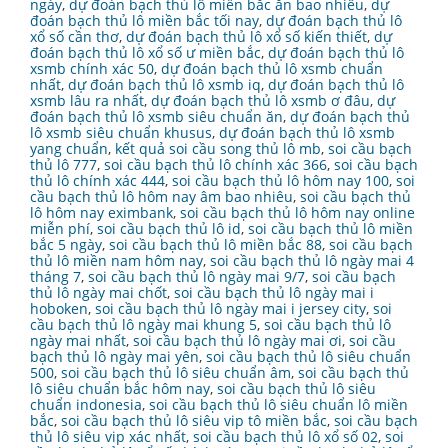
ngày
,
dự đoán bạch thủ lô miền bắc ăn bao nhiêu
,
dự
đoán bạch thủ lô miền bắc tối nay
,
dự đoán bạch thủ lô
xổ số cần thơ
,
dự đoán bạch thủ lô xổ số kiến thiết
,
dự
đoán bạch thủ lô xổ số ư miền bắc
,
dự đoán bạch thủ lô
xsmb chính xác 50
,
dự đoán bạch thủ lô xsmb chuẩn
nhất
,
dự đoán bạch thủ lô xsmb iq
,
dự đoán bạch thủ lô
xsmb lâu ra nhất
,
dự đoán bạch thủ lô xsmb ơ đâu
,
dự
đoán bạch thủ lô xsmb siêu chuẩn ăn
,
dự đoán bạch thủ
lô xsmb siêu chuẩn khusus
,
dự đoán bạch thủ lô xsmb
yang chuẩn
,
kết quả soi cầu song thủ lô mb
,
soi cầu bạch
thủ lô 777
,
soi cầu bạch thủ lô chính xác 366
,
soi cầu bạch
thủ lô chính xác 444
,
soi cầu bạch thủ lô hôm nay 100
,
soi
cầu bạch thủ lô hôm nay âm bao nhiêu
,
soi cầu bạch thủ
lô hôm nay eximbank
,
soi cầu bạch thủ lô hôm nay online
miễn phí
,
soi cầu bạch thủ lô id
,
soi cầu bạch thủ lô miền
bắc 5 ngày
,
soi cầu bạch thủ lô miền bắc 88
,
soi cầu bạch
thủ lô miền nam hôm nay
,
soi cầu bạch thủ lô ngày mai 4
tháng 7
,
soi cầu bạch thủ lô ngày mai 9/7
,
soi cầu bạch
thủ lô ngày mai chốt
,
soi cầu bạch thủ lô ngày mai i
hoboken
,
soi cầu bạch thủ lô ngày mai i jersey city
,
soi
cầu bạch thủ lô ngày mai khung 5
,
soi cầu bạch thủ lô
ngày mai nhất
,
soi cầu bạch thủ lô ngày mai ơi
,
soi cầu
bạch thủ lô ngày mai yên
,
soi cầu bạch thủ lô siêu chuẩn
500
,
soi cầu bạch thủ lô siêu chuẩn âm
,
soi cầu bạch thủ
lô siêu chuẩn bắc hôm nay
,
soi cầu bạch thủ lô siêu
chuẩn indonesia
,
soi cầu bạch thủ lô siêu chuẩn lô miền
bắc
,
soi cầu bạch thủ lô siêu vip tô miền bắc
,
soi cầu bạch
thủ lô siêu vip xác nhất
,
soi cầu bạch thủ lô xổ số 02
,
soi