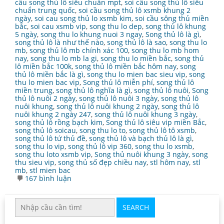
cầu song thủ lô siêu chuẩn mpt
,
soi cầu song thủ lô siêu
chuẩn trung quốc
,
soi cầu song thủ lô xsmb khung 2
ngày
,
soi cau song thủ lo xsmb kim
,
soi cầu sông thủ miền
bắc
,
soi cau xsmb vip
,
song thu lo dep
,
song thủ lô khung
5 ngày
,
song thu lo khung nuoi 3 ngay
,
Song thủ lô là gì
,
song thủ lô là như thế nào
,
song thủ lô là sao
,
song thu lo
mb
,
song thủ lô mb chính xác 100
,
song thu lo mb hom
nay
,
song thu lo mb la gi
,
song thu lo miền bắc
,
song thủ
lô miền bắc 100k
,
song thủ lô miền bắc hôm nay
,
song
thủ lô miền bắc là gì
,
song thu lo mien bac sieu vip
,
song
thu lo mien bac vip
,
Song thủ lô miễn phí
,
song thủ lô
miền trung
,
song thủ lô nghĩa là gì
,
song thủ lô nuôi
,
Song
thủ lô nuôi 2 ngày
,
song thủ lô nuôi 3 ngày
,
song thủ lô
nuôi khung
,
song thủ lô nuôi khung 2 ngày
,
song thủ lô
nuôi khung 2 ngày 247
,
song thủ lô nuôi khung 3 ngày
,
song thủ lô rồng bạch kim
,
Song thủ lô siêu vip miền Bắc
,
song thủ lô soicau
,
song thu lo to
,
song thủ lô tô xsmb
,
song thủ lô tứ thủ đề
,
song thủ lô và bạch thủ lô là gì
,
song thu lo vip
,
song thủ lô vip 360
,
song thu lo xsmb
,
song thu loto xsmb vip
,
Song thủ nuôi khung 3 ngày
,
song
thu sieu vip
,
song thủ số đẹp chiều nay
,
stl hôm nay
,
stl
mb
,
stl mien bac
ở
167 bình luận
kết
quả
soi
SEARCH
cầu
song