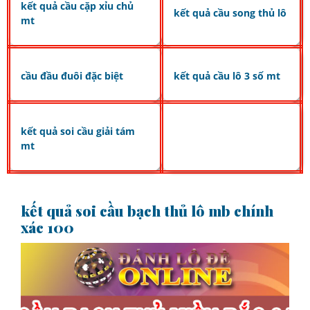
kết quả cầu cặp xỉu chủ
kết quả cầu song thủ lô
mt
cầu đầu đuôi đặc biệt
kết quả cầu lô 3 số mt
kết quả soi cầu giải tám
mt
kết quả soi cầu bạch thủ lô mb chính
xác 100