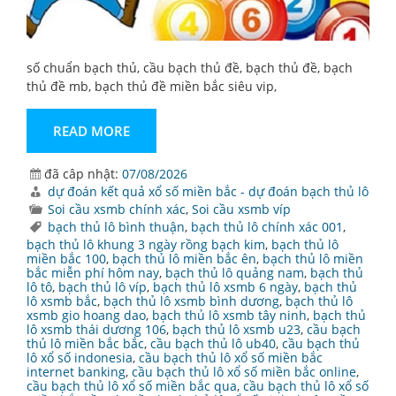
số chuẩn bạch thủ, cầu bạch thủ đề, bạch thủ đề, bạch
thủ đề mb, bạch thủ đề miền bắc siêu vip,
READ MORE
đã câp nhật:
07/08/2026
dự đoán kết quả xổ số miền bắc - dự đoán bạch thủ lô
Soi cầu xsmb chính xác
,
Soi cầu xsmb víp
bạch thủ lô bình thuận
,
bạch thủ lô chính xác 001
,
bạch thủ lô khung 3 ngày rồng bạch kim
,
bạch thủ lô
miền bắc 100
,
bạch thủ lô miền bắc ên
,
bạch thủ lô miền
bắc miễn phí hôm nay
,
bạch thủ lô quảng nam
,
bạch thủ
lô tô
,
bạch thủ lô víp
,
bạch thủ lô xsmb 6 ngày
,
bạch thủ
lô xsmb bắc
,
bạch thủ lô xsmb bình dương
,
bạch thủ lô
xsmb gio hoang dao
,
bạch thủ lô xsmb tây ninh
,
bạch thủ
lô xsmb thái dương 106
,
bạch thủ lô xsmb u23
,
cầu bạch
thủ lô miền bắc bắc
,
cầu bạch thủ lô ub40
,
cầu bạch thủ
lô xổ số indonesia
,
cầu bạch thủ lô xổ số miền bắc
internet banking
,
cầu bạch thủ lô xổ số miền bắc online
,
cầu bạch thủ lô xổ số miền bắc qua
,
cầu bạch thủ lô xổ số