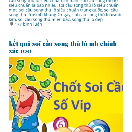
cầu song thủ lô siêu chuẩn an toàn
,
soi cầu song thủ lô
siêu chuẩn là bao nhiêu
,
soi cầu song thủ lô siêu chuẩn
mpt
,
soi cầu song thủ lô siêu chuẩn trung quốc
,
soi cầu
song thủ lô xsmb khung 2 ngày
,
soi cau song thủ lo xsmb
kim
,
soi cầu sông thủ miền bắc
,
song thu lo dep
ở
177 bình luận
kết
quả
soi
kết quả soi cầu song thủ lô mb chính
cầu
bạch
xác 100
thủ
lô
mb
chính
xác
100