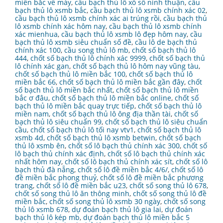
miền bắc về máy
,
cầu bạch thủ lô xổ số ninh thuận
,
cầu
bạch thủ lô xsmb bắc
,
cầu bạch thủ lô xsmb chính xác 02
,
cầu bạch thủ lô xsmb chính xác ai trúng rồi
,
cầu bạch thủ
lô xsmb chính xác hôm nay
,
cầu bạch thủ lô xsmb chính
xác mienhua
,
cầu bạch thủ lô xsmb lô đẹp hôm nay
,
cầu
bạch thủ lô xsmb siêu chuẩn số đề
,
cầu lô de bạch thủ
chính xác 100
,
cầu song thủ lô mb
,
chốt số bạch thủ lô
444
,
chốt số bạch thủ lô chính xác 9999
,
chốt số bạch thủ
lô chính xác gan
,
chốt số bạch thủ lô hôm nay vũng tàu
,
chốt số bạch thủ lô miền bắc 100
,
chốt số bạch thủ lô
miền bắc 66
,
chốt số bạch thủ lô miền bắc gần đây
,
chốt
số bạch thủ lô miền bắc nhất
,
chốt số bạch thủ lô miền
bắc ơ đâu
,
chốt số bạch thủ lô miền bắc online
,
chốt số
bạch thủ lô miền bắc quay trực tiếp
,
chốt số bạch thủ lô
miền nam
,
chốt số bạch thủ lô ông địa thần tài
,
chốt số
bạch thủ lô siêu chuẩn 99
,
chốt số bạch thủ lô siêu chuẩn
cầu
,
chốt số bạch thủ lô tối nay vtv1
,
chốt số bạch thủ lô
xsmb 4d
,
chốt số bạch thủ lô xsmb betwin
,
chốt số bạch
thủ lô xsmb ên
,
chốt số lô bạch thủ chính xác 300
,
chốt số
lô bạch thủ chính xác định
,
chốt số lô bạch thủ chính xác
nhất hôm nay
,
chốt số lô bạch thủ chính xác sít
,
chốt số lô
bạch thủ đà nẵng
,
chốt số lô đề miền bắc 4/6/
,
chốt số lô
đề miền bắc phong thuỷ
,
chốt số lô đề miền bắc phương
trang
,
chốt số lô đề miền bắc u23
,
chốt số song thủ lô 678
,
chốt số song thủ lô ăn thông minh
,
chốt số song thủ lô đề
miền bắc
,
chốt số song thủ lô xsmb 30 ngày
,
chốt số song
thủ lô xsmb 678
,
dự đoán bạch thủ lô gia lai
,
dự đoán
bạch thủ lô kép mb
,
dự đoán bạch thủ lô miền bắc 5