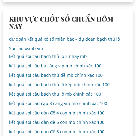
thủ
lô
mb
chính
KHU VỰC CHỐT SỐ CHUẨN HÔM
xác
NAY
100
dự đoán kết quả xổ số miền bắc – dự đoán bạch thủ lô
Soi cầu xsmb víp
kết quả soi cầu bạch thủ lô 2 nháy mb
kết quả soi cầu ba càng víp mb chính xác 100
kết quả soi cầu bạch thủ đề mb chính xác 100
kết quả soi cầu bạch thủ lô kép mb chính xác 100
kết quả soi cầu bạch thủ lô mb chính xác 100
kết quả soi cầu cặp 3 càng víp mb chính xác 100
kết quả soi cầu dàn đề 4 con mb chính xác 100
kết quả soi cầu dàn đề 6 con mb chính xác 100
kết quả soi cầu dàn đề 8 con mb chính xác 100