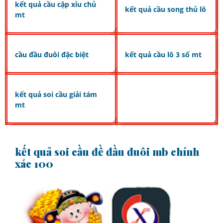
kết quả cầu cặp xỉu chủ
kết quả cầu song thủ lô
mt
cầu đầu đuôi đặc biệt
kết quả cầu lô 3 số mt
kết quả soi cầu giải tám
mt
kết quả soi cầu đề đầu đuôi mb chính
xác 100