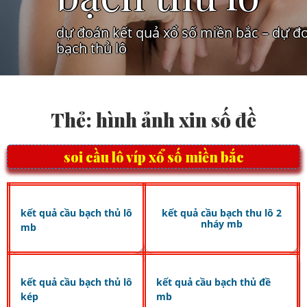
dự đoán kết quả xổ số miền bắc – dự đ
bạch thủ lô
Thẻ:
hình ảnh xin số đề
soi cầu lô víp xổ số miền bắc
kết quả cầu bạch thủ lô
kết quả cầu bạch thu lô 2
nháy mb
mb
kết quả cầu bạch thủ lô
kết quả cầu bạch thủ đề
kép
mb