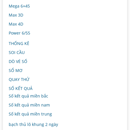
Mega 6×45
Max 3D
Max 4D
Power 6/55
THỐNG KÊ
SOI CẦU
DÒ VÉ SỐ
SỔ MƠ
QUAY THỬ
SỐ KẾT QUẢ
Số kết quả miền bắc
Số kết quả miền nam
Số kết quả miền trung
bạch thủ lô khung 2 ngày