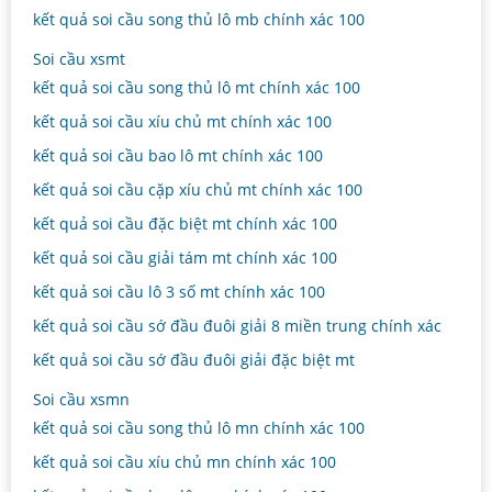
kết quả soi cầu song thủ lô mb chính xác 100
Soi cầu xsmt
kết quả soi cầu song thủ lô mt chính xác 100
kết quả soi cầu xíu chủ mt chính xác 100
kết quả soi cầu bao lô mt chính xác 100
kết quả soi cầu cặp xíu chủ mt chính xác 100
kết quả soi cầu đặc biệt mt chính xác 100
kết quả soi cầu giải tám mt chính xác 100
kết quả soi cầu lô 3 số mt chính xác 100
kết quả soi cầu sớ đầu đuôi giải 8 miền trung chính xác
kết quả soi cầu sớ đầu đuôi giải đặc biệt mt
Soi cầu xsmn
kết quả soi cầu song thủ lô mn chính xác 100
kết quả soi cầu xíu chủ mn chính xác 100