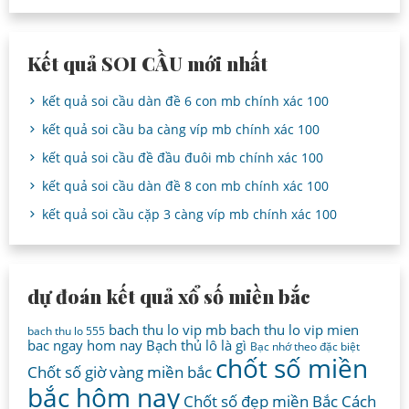
Kết quả SOI CẦU mới nhất
kết quả soi cầu dàn đề 6 con mb chính xác 100
kết quả soi cầu ba càng víp mb chính xác 100
kết quả soi cầu đề đầu đuôi mb chính xác 100
kết quả soi cầu dàn đề 8 con mb chính xác 100
kết quả soi cầu cặp 3 càng víp mb chính xác 100
dự đoán kết quả xổ số miền bắc
bach thu lo vip mb
bach thu lo vip mien
bach thu lo 555
bac ngay hom nay
Bạch thủ lô là gì
Bạc nhớ theo đặc biệt
chốt số miền
Chốt số giờ vàng miền bắc
bắc hôm nay
Chốt số đẹp miền Bắc
Cách