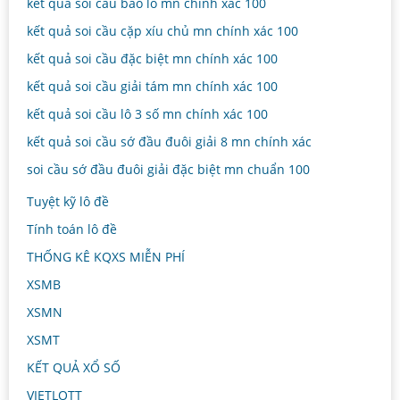
kết quả soi cầu bao lô mn chính xác 100
kết quả soi cầu cặp xíu chủ mn chính xác 100
kết quả soi cầu đặc biệt mn chính xác 100
kết quả soi cầu giải tám mn chính xác 100
kết quả soi cầu lô 3 số mn chính xác 100
kết quả soi cầu sớ đầu đuôi giải 8 mn chính xác
soi cầu sớ đầu đuôi giải đặc biệt mn chuẩn 100
Tuyệt kỹ lô đề
Tính toán lô đề
THỐNG KÊ KQXS MIỄN PHÍ
XSMB
XSMN
XSMT
KẾT QUẢ XỔ SỐ
VIETLOTT