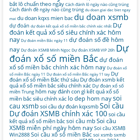
bắt lô chuẩn theo ngày
Cách đánh lô ngày nào cũng trúng
Cách đánh đề ngày nào cũng trúng
du doan giai dac biet ngay
du doan xsmb
du doan kqxs mien bac
mai
Dự
dự đoán
dự đoán kết quả xổ số miền bắc chính xác nhất
đoán kết quả xổ số siêu chính xác hôm
nay
dự đoán số đề hôm
Dự đoán miền Bắc ngày 11
Dự
nay
Dự đoán XSMB Minh Ngọc
Dự đoán XSMB VIP 26h
đoán xổ số miền Bắc
dự đoán
xổ số miền bắc chính xác hôm nay
Dự đoán xổ
Dự
số miền Bắc ngày 11
Dự đoán xổ số miền Bắc ngày 11 tay
đoán xổ số miền Bắc thứ sáu Dự đoán xsmb kết
quả xổ số miền bắc siêu chính xác
Dự đoán xổ số
hôm nay đánh con gì
kết quả xổ số
miền Trung
soi
lo dep hom nay
miền bắc siêu chính xác
Soi cầu
cau xsmb
soi cầu dự đoán kqxsmb
Dự đoán XSMB chính xác 100
soi cầu
Soi cầu
soi cầu mb
kết quả xổ số miền bắc
XSMB miễn phí ngày hôm nay
Soi cầu XSMB
Soi cầu xổ số miền Bắc
Win2888
soi xsmb
sxmb