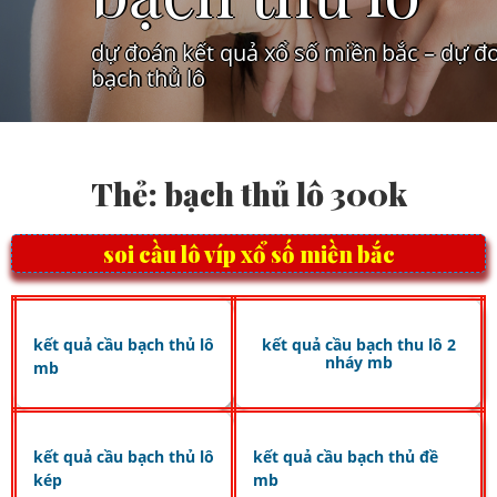
dự đoán kết quả xổ số miền bắc – dự đ
bạch thủ lô
Thẻ:
bạch thủ lô 300k
soi cầu lô víp xổ số miền bắc
kết quả cầu bạch thủ lô
kết quả cầu bạch thu lô 2
nháy mb
mb
kết quả cầu bạch thủ lô
kết quả cầu bạch thủ đề
kép
mb