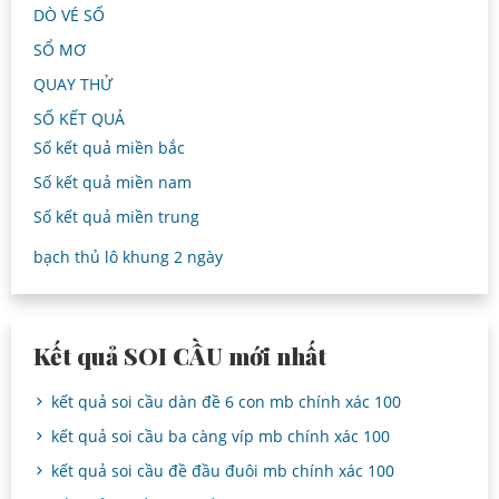
DÒ VÉ SỐ
SỔ MƠ
QUAY THỬ
SỐ KẾT QUẢ
Số kết quả miền bắc
Số kết quả miền nam
Số kết quả miền trung
bạch thủ lô khung 2 ngày
Kết quả SOI CẦU mới nhất
kết quả soi cầu dàn đề 6 con mb chính xác 100
kết quả soi cầu ba càng víp mb chính xác 100
kết quả soi cầu đề đầu đuôi mb chính xác 100