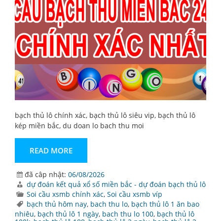
bạch thủ lô chính xác, bạch thủ lô siêu vip, bạch thủ lô
kép miền bắc, du doan lo bach thu moi
READ MORE
đã câp nhật:
06/08/2026
dự đoán kết quả xổ số miền bắc - dự đoán bạch thủ lô
Soi cầu xsmb chính xác
,
Soi cầu xsmb víp
bạch thủ hôm nay
,
bach thu lo
,
bạch thủ lô 1 ăn bao
nhiêu
,
bạch thủ lô 1 ngày
,
bach thu lo 100
,
bạch thủ lô