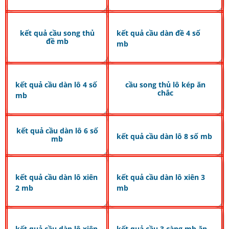
kết quả cầu song thủ
kết quả cầu dàn đề 4 số
đề mb
mb
kết quả cầu dàn lô 4 số
cầu song thủ lô kép ăn
chắc
mb
kết quả cầu dàn lô 6 số
kết quả cầu dàn lô 8 số mb
mb
kết quả cầu dàn lô xiên
kết quả cầu dàn lô xiên 3
2 mb
mb
kết quả cầu dàn lô xiên
kết quả cầu 3 càng mb ăn