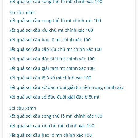
kết quả soi cầu song thủ lô mb chính xác 100
Soi cầu xsmt
kết quả soi cầu song thủ lô mt chính xác 100
kết quả soi cầu xíu chủ mt chính xác 100
kết quả soi cầu bao lô mt chính xác 100
kết quả soi cầu cặp xíu chủ mt chính xác 100
kết quả soi cầu đặc biệt mt chính xác 100
kết quả soi cầu giải tám mt chính xác 100
kết quả soi cầu lô 3 số mt chính xác 100
kết quả soi cầu sớ đầu đuôi giải 8 miền trung chính xác
kết quả soi cầu sớ đầu đuôi giải đặc biệt mt
Soi cầu xsmn
kết quả soi cầu song thủ lô mn chính xác 100
kết quả soi cầu xíu chủ mn chính xác 100
kết quả soi cầu bao lô mn chính xác 100