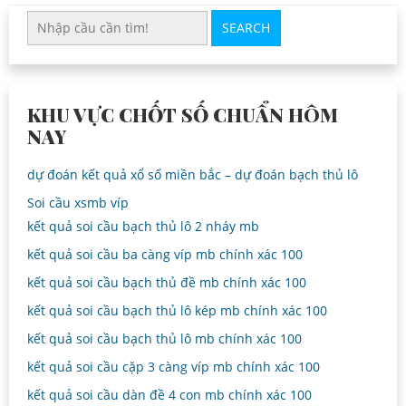
quả
soi
SEARCH
cầu
ba
càng
víp
mb
chính
KHU VỰC CHỐT SỐ CHUẨN HÔM
xác
NAY
100
dự đoán kết quả xổ số miền bắc – dự đoán bạch thủ lô
Soi cầu xsmb víp
kết quả soi cầu bạch thủ lô 2 nháy mb
kết quả soi cầu ba càng víp mb chính xác 100
kết quả soi cầu bạch thủ đề mb chính xác 100
kết quả soi cầu bạch thủ lô kép mb chính xác 100
kết quả soi cầu bạch thủ lô mb chính xác 100
kết quả soi cầu cặp 3 càng víp mb chính xác 100
kết quả soi cầu dàn đề 4 con mb chính xác 100