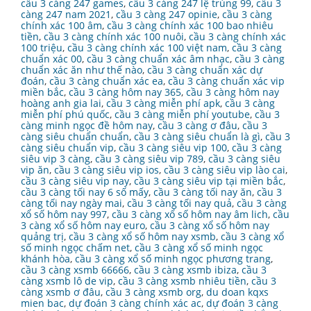
cầu 3 càng 247 games
,
cầu 3 càng 247 lệ trúng 99
,
cầu 3
càng 247 nam 2021
,
cầu 3 càng 247 opinie
,
cầu 3 càng
chính xác 100 âm
,
cầu 3 càng chính xác 100 bao nhiêu
tiền
,
cầu 3 càng chính xác 100 nuôi
,
cầu 3 càng chính xác
100 triệu
,
cầu 3 càng chính xác 100 việt nam
,
cầu 3 càng
chuẩn xác 00
,
cầu 3 càng chuẩn xác âm nhạc
,
cầu 3 càng
chuẩn xác ăn như thế nào
,
cầu 3 càng chuẩn xác dự
đoán
,
cầu 3 càng chuẩn xác ea
,
cầu 3 càng chuẩn xác vip
miền bắc
,
cầu 3 càng hôm nay 365
,
cầu 3 càng hôm nay
hoàng anh gia lai
,
cầu 3 càng miễn phí apk
,
cầu 3 càng
miễn phí phú quốc
,
cầu 3 càng miễn phí youtube
,
cầu 3
càng minh ngọc đề hôm nay
,
cầu 3 càng ơ đâu
,
cầu 3
càng siêu chuẩn chuẩn
,
cầu 3 càng siêu chuẩn là gì
,
cầu 3
càng siêu chuẩn vip
,
cầu 3 càng siêu vip 100
,
cầu 3 càng
siêu vip 3 càng
,
cầu 3 càng siêu vip 789
,
cầu 3 càng siêu
vip ăn
,
cầu 3 càng siêu vip ios
,
cầu 3 càng siêu vip lào cai
,
cầu 3 càng siêu vip nay
,
cầu 3 càng siêu vip tại miền bắc
,
cầu 3 càng tối nay 6 số mấy
,
cầu 3 càng tối nay ăn
,
cầu 3
càng tối nay ngày mai
,
cầu 3 càng tối nay quả
,
cầu 3 càng
xổ số hôm nay 997
,
cầu 3 càng xổ số hôm nay âm lich
,
cầu
3 càng xổ số hôm nay euro
,
cầu 3 càng xổ số hôm nay
quảng trị
,
cầu 3 càng xổ số hôm nay xsmb
,
cầu 3 càng xổ
số minh ngọc chấm net
,
cầu 3 càng xổ số minh ngọc
khánh hòa
,
cầu 3 càng xổ số minh ngọc phương trang
,
cầu 3 càng xsmb 66666
,
cầu 3 càng xsmb ibiza
,
cầu 3
càng xsmb lô de vip
,
cầu 3 càng xsmb nhiêu tiền
,
cầu 3
càng xsmb ơ đâu
,
cầu 3 càng xsmb org
,
du doan kqxs
mien bac
,
dự đoán 3 càng chính xác ac
,
dự đoán 3 càng