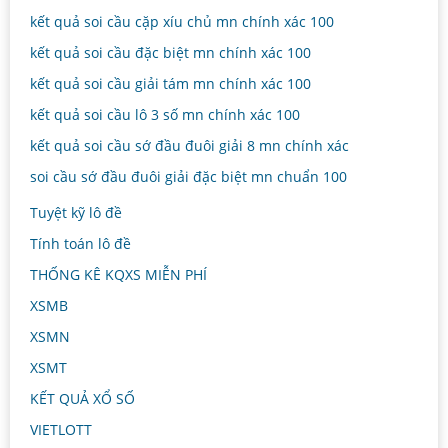
kết quả soi cầu cặp xíu chủ mn chính xác 100
kết quả soi cầu đặc biệt mn chính xác 100
kết quả soi cầu giải tám mn chính xác 100
kết quả soi cầu lô 3 số mn chính xác 100
kết quả soi cầu sớ đầu đuôi giải 8 mn chính xác
soi cầu sớ đầu đuôi giải đặc biệt mn chuẩn 100
Tuyệt kỹ lô đề
Tính toán lô đề
THỐNG KÊ KQXS MIỄN PHÍ
XSMB
XSMN
XSMT
KẾT QUẢ XỔ SỐ
VIETLOTT