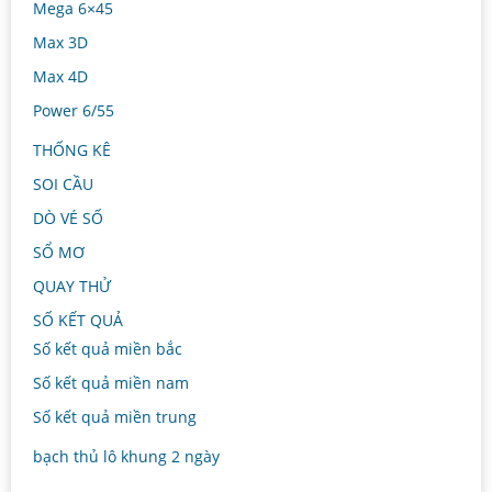
Mega 6×45
Max 3D
Max 4D
Power 6/55
THỐNG KÊ
SOI CẦU
DÒ VÉ SỐ
SỔ MƠ
QUAY THỬ
SỐ KẾT QUẢ
Số kết quả miền bắc
Số kết quả miền nam
Số kết quả miền trung
bạch thủ lô khung 2 ngày