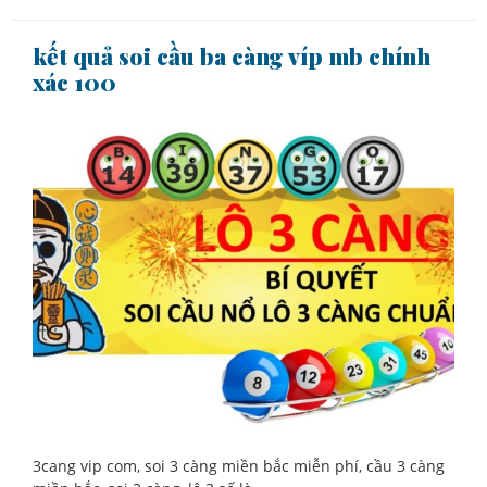
kết
quả
soi
kết quả soi cầu ba càng víp mb chính
cầu
cặp
xác 100
3
càng
víp
mb
chính
xác
100
3cang vip com, soi 3 càng miền bắc miễn phí, cầu 3 càng