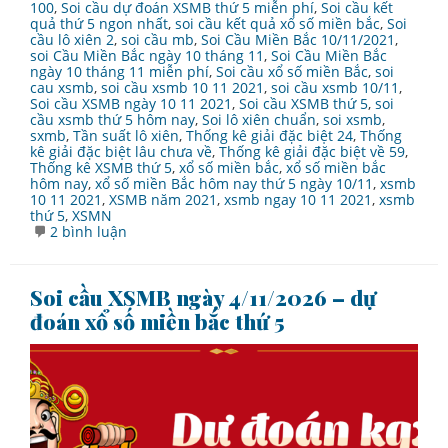
100
,
Soi cầu dự đoán XSMB thứ 5 miễn phí
,
Soi cầu kết
quả thứ 5 ngon nhất
,
soi cầu kết quả xổ số miền bắc
,
Soi
cầu lô xiên 2
,
soi cầu mb
,
Soi Cầu Miền Bắc 10/11/2021
,
soi Cầu Miền Bắc ngày 10 tháng 11
,
Soi Cầu Miền Bắc
ngày 10 tháng 11 miễn phí
,
Soi cầu xổ số miền Bắc
,
soi
cau xsmb
,
soi cầu xsmb 10 11 2021
,
soi cầu xsmb 10/11
,
Soi cầu XSMB ngày 10 11 2021
,
Soi cầu XSMB thứ 5
,
soi
cầu xsmb thứ 5 hôm nay
,
Soi lô xiên chuẩn
,
soi xsmb
,
sxmb
,
Tần suất lô xiên
,
Thống kê giải đặc biệt 24
,
Thống
kê giải đặc biệt lâu chưa về
,
Thống kê giải đặc biệt về 59
,
Thống kê XSMB thứ 5
,
xổ số miền bắc
,
xổ số miền bắc
hôm nay
,
xổ số miền Bắc hôm nay thứ 5 ngày 10/11
,
xsmb
10 11 2021
,
XSMB năm 2021
,
xsmb ngay 10 11 2021
,
xsmb
thứ 5
,
XSMN
ở
2 bình luận
Soi
cầu
XSMB
Soi cầu XSMB ngày 4/11/2026 – dự
ngày
11/11/2026
đoán xổ số miền bắc thứ 5
–
dự
đoán
xổ
số
miền
bắc
thứ