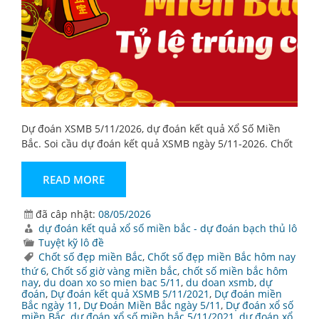
Dự đoán XSMB 5/11/2026, dự đoán kết quả Xổ Số Miền
Bắc. Soi cầu dự đoán kết quả XSMB ngày 5/11-2026. Chốt
READ MORE
đã câp nhật:
08/05/2026
dự đoán kết quả xổ số miền bắc - dự đoán bạch thủ lô
Tuyệt kỹ lô đề
Chốt số đẹp miền Bắc
,
Chốt số đẹp miền Bắc hôm nay
thứ 6
,
Chốt số giờ vàng miền bắc
,
chốt số miền bắc hôm
nay
,
du doan xo so mien bac 5/11
,
du doan xsmb
,
dự
đoán
,
Dự đoán kết quả XSMB 5/11/2021
,
Dự đoán miền
Bắc ngày 11
,
Dự Đoán Miền Bắc ngày 5/11
,
Dự đoán xổ số
miền Bắc
,
dự đoán xổ số miền bắc 5/11/2021
,
dự đoán xổ