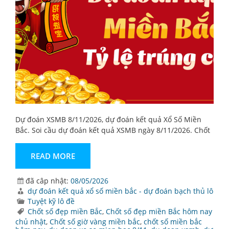
Dự đoán XSMB 8/11/2026, dự đoán kết quả Xổ Số Miền
Bắc. Soi cầu dự đoán kết quả XSMB ngày 8/11/2026. Chốt
READ MORE
đã câp nhật:
08/05/2026
dự đoán kết quả xổ số miền bắc - dự đoán bạch thủ lô
Tuyệt kỹ lô đề
Chốt số đẹp miền Bắc
,
Chốt số đẹp miền Bắc hôm nay
chủ nhật
,
Chốt số giờ vàng miền bắc
,
chốt số miền bắc