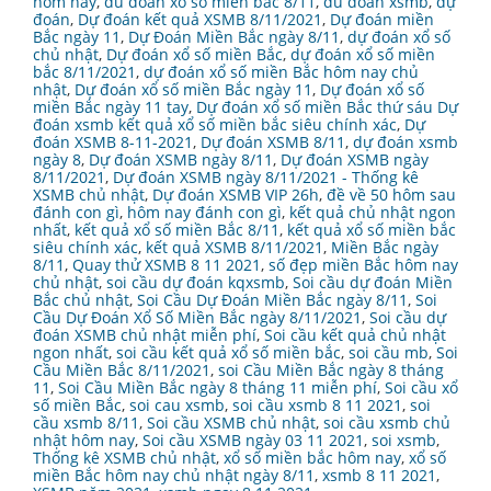
hôm nay
,
du doan xo so mien bac 8/11
,
du doan xsmb
,
dự
đoán
,
Dự đoán kết quả XSMB 8/11/2021
,
Dự đoán miền
Bắc ngày 11
,
Dự Đoán Miền Bắc ngày 8/11
,
dự đoán xổ số
chủ nhật
,
Dự đoán xổ số miền Bắc
,
dự đoán xổ số miền
bắc 8/11/2021
,
dự đoán xổ số miền Bắc hôm nay chủ
nhật
,
Dự đoán xổ số miền Bắc ngày 11
,
Dự đoán xổ số
miền Bắc ngày 11 tay
,
Dự đoán xổ số miền Bắc thứ sáu Dự
đoán xsmb kết quả xổ số miền bắc siêu chính xác
,
Dự
đoán XSMB 8-11-2021
,
Dự đoán XSMB 8/11
,
dự đoán xsmb
ngày 8
,
Dự đoán XSMB ngày 8/11
,
Dự đoán XSMB ngày
8/11/2021
,
Dự đoán XSMB ngày 8/11/2021 - Thống kê
XSMB chủ nhật
,
Dự đoán XSMB VIP 26h
,
đề về 50 hôm sau
đánh con gì
,
hôm nay đánh con gì
,
kết quả chủ nhật ngon
nhất
,
kết quả xổ số miền Bắc 8/11
,
kết quả xổ số miền bắc
siêu chính xác
,
kết quả XSMB 8/11/2021
,
Miền Bắc ngày
8/11
,
Quay thử XSMB 8 11 2021
,
số đẹp miền Bắc hôm nay
chủ nhật
,
soi cầu dự đoán kqxsmb
,
Soi cầu dự đoán Miền
Bắc chủ nhật
,
Soi Cầu Dự Đoán Miền Bắc ngày 8/11
,
Soi
Cầu Dự Đoán Xổ Số Miền Bắc ngày 8/11/2021
,
Soi cầu dự
đoán XSMB chủ nhật miễn phí
,
Soi cầu kết quả chủ nhật
ngon nhất
,
soi cầu kết quả xổ số miền bắc
,
soi cầu mb
,
Soi
Cầu Miền Bắc 8/11/2021
,
soi Cầu Miền Bắc ngày 8 tháng
11
,
Soi Cầu Miền Bắc ngày 8 tháng 11 miễn phí
,
Soi cầu xổ
số miền Bắc
,
soi cau xsmb
,
soi cầu xsmb 8 11 2021
,
soi
cầu xsmb 8/11
,
Soi cầu XSMB chủ nhật
,
soi cầu xsmb chủ
nhật hôm nay
,
Soi cầu XSMB ngày 03 11 2021
,
soi xsmb
,
Thống kê XSMB chủ nhật
,
xổ số miền bắc hôm nay
,
xổ số
miền Bắc hôm nay chủ nhật ngày 8/11
,
xsmb 8 11 2021
,