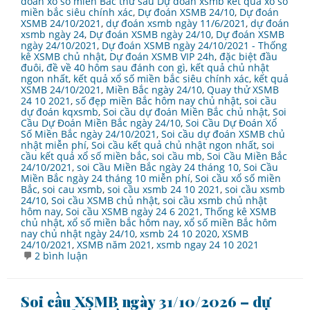
đoán xổ số miền Bắc thứ sáu Dự đoán xsmb kết quả xổ số
miền bắc siêu chính xác
,
Dự đoán XSMB 24/10
,
Dự đoán
XSMB 24/10/2021
,
dự đoán xsmb ngày 11/6/2021
,
dự đoán
xsmb ngày 24
,
Dự đoán XSMB ngày 24/10
,
Dự đoán XSMB
ngày 24/10/2021
,
Dự đoán XSMB ngày 24/10/2021 - Thống
kê XSMB chủ nhật
,
Dự đoán XSMB VIP 24h
,
đặc biệt đầu
đuôi
,
đề về 40 hôm sau đánh con gì
,
kết quả chủ nhật
ngon nhất
,
kết quả xổ số miền bắc siêu chính xác
,
kết quả
XSMB 24/10/2021
,
Miền Bắc ngày 24/10
,
Quay thử XSMB
24 10 2021
,
số đẹp miền Bắc hôm nay chủ nhật
,
soi cầu
dự đoán kqxsmb
,
Soi cầu dự đoán Miền Bắc chủ nhật
,
Soi
Cầu Dự Đoán Miền Bắc ngày 24/10
,
Soi Cầu Dự Đoán Xổ
Số Miền Bắc ngày 24/10/2021
,
Soi cầu dự đoán XSMB chủ
nhật miễn phí
,
Soi cầu kết quả chủ nhật ngon nhất
,
soi
cầu kết quả xổ số miền bắc
,
soi cầu mb
,
Soi Cầu Miền Bắc
24/10/2021
,
soi Cầu Miền Bắc ngày 24 tháng 10
,
Soi Cầu
Miền Bắc ngày 24 tháng 10 miễn phí
,
Soi cầu xổ số miền
Bắc
,
soi cau xsmb
,
soi cầu xsmb 24 10 2021
,
soi cầu xsmb
24/10
,
Soi cầu XSMB chủ nhật
,
soi cầu xsmb chủ nhật
hôm nay
,
Soi cầu XSMB ngày 24 6 2021
,
Thống kê XSMB
chủ nhật
,
xổ số miền bắc hôm nay
,
xổ số miền Bắc hôm
nay chủ nhật ngày 24/10
,
xsmb 24 10 2020
,
XSMB
24/10/2021
,
XSMB năm 2021
,
xsmb ngay 24 10 2021
ở
2 bình luận
Soi
cầu
XSMB
Soi cầu XSMB ngày 31/10/2026 – dự
ngày