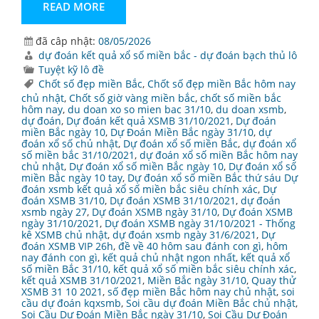
READ MORE
đã câp nhật:
08/05/2026
dự đoán kết quả xổ số miền bắc - dự đoán bạch thủ lô
Tuyệt kỹ lô đề
Chốt số đẹp miền Bắc
,
Chốt số đẹp miền Bắc hôm nay
chủ nhật
,
Chốt số giờ vàng miền bắc
,
chốt số miền bắc
hôm nay
,
du doan xo so mien bac 31/10
,
du doan xsmb
,
dự đoán
,
Dự đoán kết quả XSMB 31/10/2021
,
Dự đoán
miền Bắc ngày 10
,
Dự Đoán Miền Bắc ngày 31/10
,
dự
đoán xổ số chủ nhật
,
Dự đoán xổ số miền Bắc
,
dự đoán xổ
số miền bắc 31/10/2021
,
dự đoán xổ số miền Bắc hôm nay
chủ nhật
,
Dự đoán xổ số miền Bắc ngày 10
,
Dự đoán xổ số
miền Bắc ngày 10 tay
,
Dự đoán xổ số miền Bắc thứ sáu Dự
đoán xsmb kết quả xổ số miền bắc siêu chính xác
,
Dự
đoán XSMB 31/10
,
Dự đoán XSMB 31/10/2021
,
dự đoán
xsmb ngày 27
,
Dự đoán XSMB ngày 31/10
,
Dự đoán XSMB
ngày 31/10/2021
,
Dự đoán XSMB ngày 31/10/2021 - Thống
kê XSMB chủ nhật
,
dự đoán xsmb ngày 31/6/2021
,
Dự
đoán XSMB VIP 26h
,
đề về 40 hôm sau đánh con gì
,
hôm
nay đánh con gì
,
kết quả chủ nhật ngon nhất
,
kết quả xổ
số miền Bắc 31/10
,
kết quả xổ số miền bắc siêu chính xác
,
kết quả XSMB 31/10/2021
,
Miền Bắc ngày 31/10
,
Quay thử
XSMB 31 10 2021
,
số đẹp miền Bắc hôm nay chủ nhật
,
soi
cầu dự đoán kqxsmb
,
Soi cầu dự đoán Miền Bắc chủ nhật
,
Soi Cầu Dự Đoán Miền Bắc ngày 31/10
,
Soi Cầu Dự Đoán