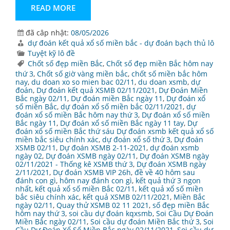
READ MORE
đã câp nhật:
08/05/2026
dự đoán kết quả xổ số miền bắc - dự đoán bạch thủ lô
Tuyệt kỹ lô đề
Chốt số đẹp miền Bắc
,
Chốt số đẹp miền Bắc hôm nay
thứ 3
,
Chốt số giờ vàng miền bắc
,
chốt số miền bắc hôm
nay
,
du doan xo so mien bac 02/11
,
du doan xsmb
,
dự
đoán
,
Dự đoán kết quả XSMB 02/11/2021
,
Dự Đoán Miền
Bắc ngày 02/11
,
Dự đoán miền Bắc ngày 11
,
Dự đoán xổ
số miền Bắc
,
dự đoán xổ số miền bắc 02/11/2021
,
dự
đoán xổ số miền Bắc hôm nay thứ 3
,
Dự đoán xổ số miền
Bắc ngày 11
,
Dự đoán xổ số miền Bắc ngày 11 tay
,
Dự
đoán xổ số miền Bắc thứ sáu Dự đoán xsmb kết quả xổ số
miền bắc siêu chính xác
,
dự đoán xổ số thứ 3
,
Dự đoán
XSMB 02/11
,
Dự đoán XSMB 2-11-2021
,
dự đoán xsmb
ngày 02
,
Dự đoán XSMB ngày 02/11
,
Dự đoán XSMB ngày
02/11/2021 - Thống kê XSMB thứ 3
,
Dự đoán XSMB ngày
2/11/2021
,
Dự đoán XSMB VIP 26h
,
đề về 40 hôm sau
đánh con gì
,
hôm nay đánh con gì
,
kết quả thứ 3 ngon
nhất
,
kết quả xổ số miền Bắc 02/11
,
kết quả xổ số miền
bắc siêu chính xác
,
kết quả XSMB 02/11/2021
,
Miền Bắc
ngày 02/11
,
Quay thử XSMB 02 11 2021
,
số đẹp miền Bắc
hôm nay thứ 3
,
soi cầu dự đoán kqxsmb
,
Soi Cầu Dự Đoán
Miền Bắc ngày 02/11
,
Soi cầu dự đoán Miền Bắc thứ 3
,
Soi
Cầu Dự Đoán Xổ Số Miền Bắc ngày 02/11/2021
,
Soi cầu dự