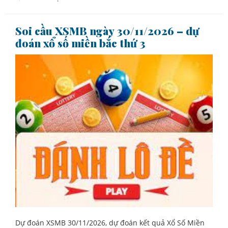
Soi
cầu
XSMB
Soi cầu XSMB ngày 30/11/2026 – dự
ngày
4/11/2026
đoán xổ số miền bắc thứ 3
–
dự
đoán
xổ
số
miền
bắc
thứ
5
Dự đoán XSMB 30/11/2026, dự đoán kết quả Xổ Số Miền