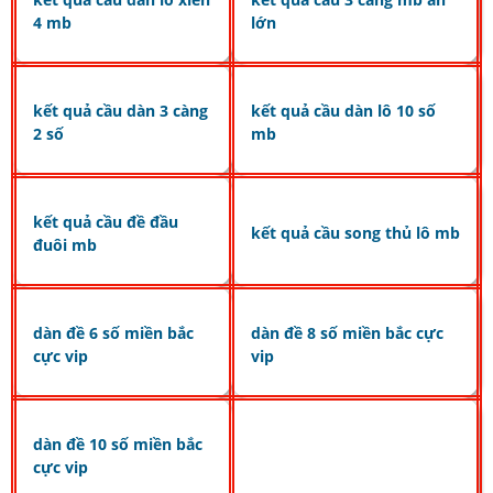
4 mb
lớn
kết quả cầu dàn 3 càng
kết quả cầu dàn lô 10 số
2 số
mb
kết quả cầu đề đầu
kết quả cầu song thủ lô mb
đuôi mb
dàn đề 6 số miền bắc
dàn đề 8 số miền bắc cực
cực vip
vip
dàn đề 10 số miền bắc
cực vip