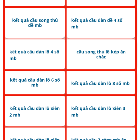
kết quả cầu song thủ
kết quả cầu dàn đề 4 số
đề mb
mb
kết quả cầu dàn lô 4 số
cầu song thủ lô kép ăn
chắc
mb
kết quả cầu dàn lô 6 số
kết quả cầu dàn lô 8 số mb
mb
kết quả cầu dàn lô xiên
kết quả cầu dàn lô xiên 3
2 mb
mb
kết quả cầu dàn lô xiên
kết quả cầu 3 càng mb ăn