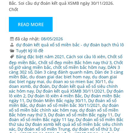
Bắc. Soi cầu dự đoán kết quả XSMB ngày 30/11/2026.
Chốt
READ MORE
đã câp nhật:
08/05/2026
dự đoán kết quả xổ số miền bắc - dự đoán bạch thủ lô
Tuyệt kỹ lô đề
Bảng đặc biệt năm 2021
,
Cách soi cầu lô xiên
,
Chốt số
đẹp miền Bắc
,
Chốt số đẹp miền Bắc hôm nay thứ 3
,
Chốt
số giờ vàng miền bắc
,
chốt số miền bắc hôm nay
,
DÀN 3
càng 302 số
,
Dàn 3 càng đánh quanh năm
,
Dàn de 3 càng
miền Bắc
,
du doan giai dac biet hom nay
,
du doan giai
dac biet ngay mai
,
du doan xo so mien bac 30/11
,
du
doan xsmb
,
dự đoán
,
Dự đoán kết quả xổ số siêu chính
xác hôm nay
,
Dự đoán kết quả XSMB 30/11/2021
,
Dự đoán
lô xiên 2
,
Dự đoán lô xiên 4 miền Bắc
,
Dự đoán miền Bắc
ngày 11
,
Dự Đoán Miền Bắc ngày 30/11
,
Dự đoán xổ số
miền Bắc
,
dự đoán xổ số miền bắc 30/11/2021
,
dự đoán
xổ số miền bắc chính xác hôm nay
,
dự đoán xổ số miền
Bắc hôm nay thứ 3
,
Dự đoán xổ số miền Bắc ngày 11
,
Dự
đoán xổ số miền Bắc ngày 11 tay
,
Dự đoán xổ số miền Bắc
thứ sáu Dự đoán xsmb kết quả xổ số miền bắc siêu chính
xác
,
Dự đoán xổ số miền Trung
,
dự đoán xổ số thứ 3
,
Dự