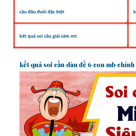
cầu đầu đuôi đặc biệt
k
kết quả soi cầu giải tám mt
kết quả soi cầu dàn đề 6 con mb chính