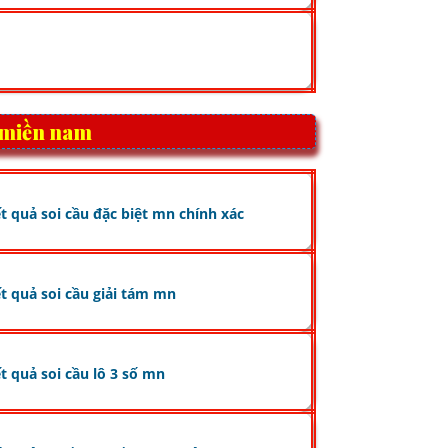
ố miền nam
t quả soi cầu đặc biệt mn chính xác
t quả soi cầu giải tám mn
t quả soi cầu lô 3 số mn