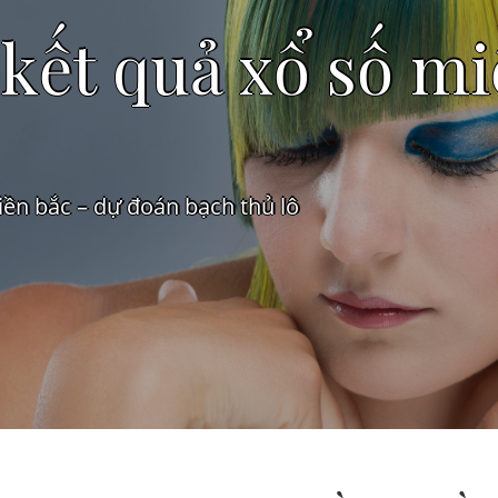
kết quả xổ số m
ền bắc – dự đoán bạch thủ lô