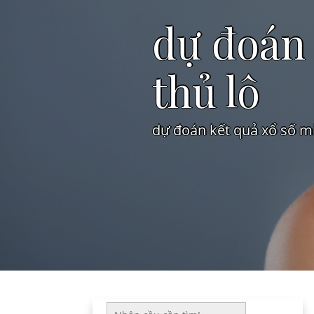
dự đoán 
thủ lô
dự đoán kết quả xổ số mi