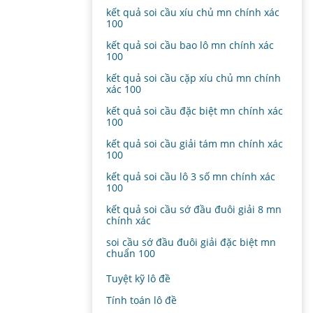
kết quả soi cầu xíu chủ mn chính xác
100
kết quả soi cầu bao lô mn chính xác
100
kết quả soi cầu cặp xíu chủ mn chính
xác 100
kết quả soi cầu đặc biệt mn chính xác
100
kết quả soi cầu giải tám mn chính xác
100
kết quả soi cầu lô 3 số mn chính xác
100
kết quả soi cầu sớ đầu đuôi giải 8 mn
chính xác
soi cầu sớ đầu đuôi giải đặc biệt mn
chuẩn 100
Tuyệt kỹ lô đề
Tính toán lô đề