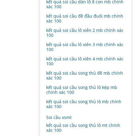
kết quả soi cầu dàn lô 8 con mb chính
xác 100
kết quả soi cầu đề đầu đuôi mb chính
xác 100
kết quả soi cầu lô xiên 2 mb chính xác
100
kết quả soi cầu lô xiên 3 mb chính xác
100
kết quả soi cầu lô xiên 4 mb chính xác
100
kết quả soi cầu song thủ đề mb chính
xác 100
kết quả soi cầu song thủ lô kép mb
chính xác 100
kết quả soi cầu song thủ lô mb chính
xác 100
Soi cầu xsmt
kết quả soi cầu song thủ lô mt chính
xác 100