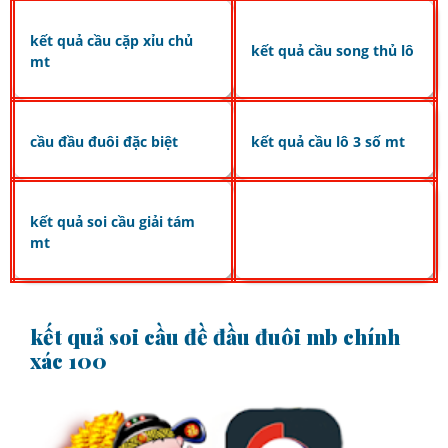
kết quả cầu cặp xỉu chủ
kết quả cầu song thủ lô
mt
cầu đầu đuôi đặc biệt
kết quả cầu lô 3 số mt
kết quả soi cầu giải tám
mt
kết quả soi cầu đề đầu đuôi mb chính
xác 100