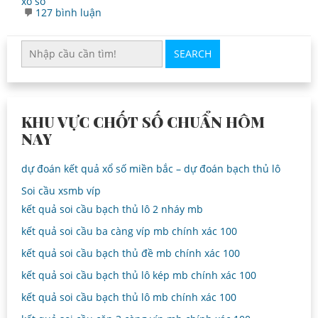
xổ số
ở
127 bình luận
kết
quả
soi
SEARCH
cầu
đề
đầu
đuôi
mb
chính
KHU VỰC CHỐT SỐ CHUẨN HÔM
xác
NAY
100
dự đoán kết quả xổ số miền bắc – dự đoán bạch thủ lô
Soi cầu xsmb víp
kết quả soi cầu bạch thủ lô 2 nháy mb
kết quả soi cầu ba càng víp mb chính xác 100
kết quả soi cầu bạch thủ đề mb chính xác 100
kết quả soi cầu bạch thủ lô kép mb chính xác 100
kết quả soi cầu bạch thủ lô mb chính xác 100