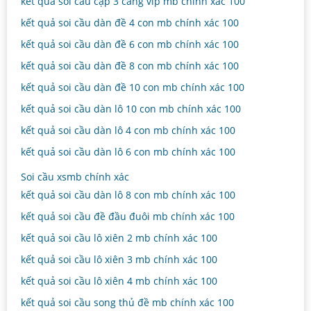
kết quả soi cầu cặp 3 càng víp mb chính xác 100
kết quả soi cầu dàn đề 4 con mb chính xác 100
kết quả soi cầu dàn đề 6 con mb chính xác 100
kết quả soi cầu dàn đề 8 con mb chính xác 100
kết quả soi cầu dàn đề 10 con mb chính xác 100
kết quả soi cầu dàn lô 10 con mb chính xác 100
kết quả soi cầu dàn lô 4 con mb chính xác 100
kết quả soi cầu dàn lô 6 con mb chính xác 100
Soi cầu xsmb chính xác
kết quả soi cầu dàn lô 8 con mb chính xác 100
kết quả soi cầu đề đầu đuôi mb chính xác 100
kết quả soi cầu lô xiên 2 mb chính xác 100
kết quả soi cầu lô xiên 3 mb chính xác 100
kết quả soi cầu lô xiên 4 mb chính xác 100
kết quả soi cầu song thủ đề mb chính xác 100