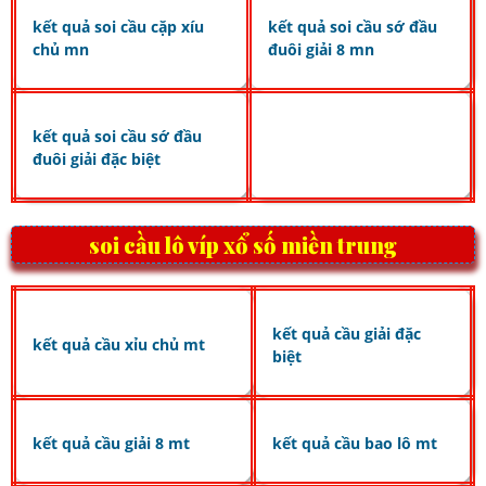
kết quả soi cầu cặp xíu
kết quả soi cầu sớ đầu
chủ mn
đuôi giải 8 mn
kết quả soi cầu sớ đầu
đuôi giải đặc biệt
soi cầu lô víp xổ số miền trung
kết quả cầu giải đặc
kết quả cầu xỉu chủ mt
biệt
kết quả cầu giải 8 mt
kết quả cầu bao lô mt