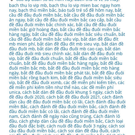
bach thu lo vip mb
,
bach thu lo vip mien bac ngay hom
nay
,
bạch thủ miền bắc
,
báo tuổi trẻ số đề hôm nay
,
bắt
cầu đề đầu đuôi miền bắc
,
bắt cầu đề đầu đuôi miền bắc
ăn ngay
,
bắt cầu đề đầu đuôi miền bắc cao cấp
,
bắt cầu
đề đầu đuôi miền bắc chính xác
,
bắt cầu đề đầu đuôi
miền bắc giờ hoàng đạo
,
bắt cầu đề đầu đuôi miền bắc
hàng ngày
,
bắt cầu đề đầu đuôi miền bắc siêu chuẩn
,
bắt
cầu đề đầu đuôi miền bắc siêu víp
,
bắt dàn đề đầu đít
mb mien phí
,
bắt dàn đề đầu đít mb sieu vip
,
bắt dàn đề
đầu đuôi mb
,
bắt dàn đề đầu đuôi mb cao cap
,
bắt dàn
đề đầu đuôi mb sieu chính xác
,
bắt dàn đề đầu đuôi mb
vip
,
bắt đề đầu đuôi chuẩn
,
bắt đề đầu đuôi miền bắc
chuẩn
,
bắt đề đầu đuôi miền bắc hàng ngày
,
bắt đề đầu
đuôi miền bắc mb
,
bắt đề đầu đuôi miền bắc mb hàng
ngày
,
bắt đề đầu đuôi miền bắc phát tài
,
bắt đề đầu đuôi
miền bắc rồng bạch kim
,
bắt đề đầu đuôi miền bắc siêu
víp
,
bắt đề đầu đuôi xsmb
,
các đề miễn phí kiếm tiền
,
các
đề miễn phí kiếm tiền như thế nào
,
các đề miễn phí
unica
,
cách bắt dàn đề đầu đuôi khung 5 ngày
,
cách bắt
đề đầu đuôi 2020
,
cách bắt đề đầu đuôi 2021
,
cách đánh
dàn cầu đề đầu đuôi miền bắc có lãi
,
Cách đánh đầu đuôi
miền Bắc
,
cách đánh đề đầu đuôi miền bắc
,
cách đánh đề
đầu đuôi miền bắc có lãi
,
cách đánh đề đầu đuôi miền
nam
,
Cách đánh đề ngày nào cũng trúng
,
Cách đánh lô
đầu
,
cách ghép dàn cầu đề đầu đuôi miền bắc
,
Cách loại
đầu đuôi đặc biệt
,
cách nuôi đề đầu đuôi 3 ngày
,
cách soi
cầu đầu đuôi miền bắc
,
cách soi dàn đề đầu đuôi
,
cách