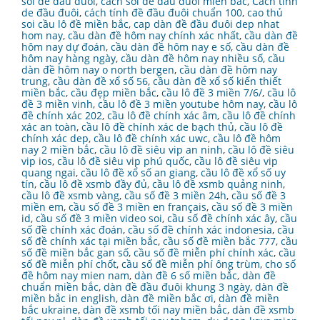
soi đề đầu đuôi
,
cách soi đề đầu đuôi miền bắc
,
Cách tính
de đầu đuôi
,
cách tính đề đầu đuôi chuẩn 100
,
cao thủ
soi cầu lô đề miền bắc
,
cap dàn đề đầu đuôi dep nhat
hom nay
,
cầu dàn đề hôm nay chính xác nhất
,
cầu dàn đề
hôm nay dự đoán
,
cầu dàn đề hôm nay e số
,
cầu dàn đề
hôm nay hàng ngày
,
cầu dàn đề hôm nay nhiều số
,
cầu
dàn đề hôm nay o north bergen
,
cầu dàn đề hôm nay
trung
,
cầu dàn đề xổ số 56
,
cầu dàn đề xổ số kiến thiết
miền bắc
,
cầu đẹp miền bắc
,
cầu lô đề 3 miền 7/6/
,
cầu lô
đề 3 miền vinh
,
cầu lô đề 3 miền youtube hôm nay
,
cầu lô
đề chính xác 202
,
cầu lô đề chính xác âm
,
cầu lô đề chính
xác an toàn
,
cầu lô đề chính xác de bạch thủ
,
cầu lô đề
chính xác dep
,
cầu lô đề chính xác uwc
,
cầu lô đề hôm
nay 2 miền bắc
,
cầu lô đề siêu vip an ninh
,
cầu lô đề siêu
vip ios
,
cầu lô đề siêu vip phú quốc
,
cầu lô đề siêu vip
quang ngai
,
cầu lô đề xổ số an giang
,
cầu lô đề xổ số uy
tín
,
cầu lô đề xsmb đầy đủ
,
cầu lô đề xsmb quảng ninh
,
cầu lô đề xsmb vàng
,
cầu số đề 3 miền 24h
,
cầu số đề 3
miền em
,
cầu số đề 3 miền en français
,
cầu số đề 3 miền
id
,
cầu số đề 3 miền video soi
,
cầu số đề chính xác ây
,
cầu
số đề chính xác đoán
,
cầu số đề chính xác indonesia
,
cầu
số đề chính xác tại miền bắc
,
cầu số đề miền bắc 777
,
cầu
số đề miền bắc gan số
,
cầu số đề miễn phí chính xác
,
cầu
số đề miễn phí chốt
,
cầu số đề miễn phí ông trùm
,
cho số
đề hôm nay mien nam
,
dàn đề 6 số miền bắc
,
dàn đề
chuẩn miền bắc
,
dàn đề đầu đuôi khung 3 ngày
,
dàn đề
miền bắc in english
,
dàn đề miền bắc ơi
,
dàn đề miền
bắc ukraine
,
dàn đề xsmb tối nay miền bắc
,
dàn đề xsmb