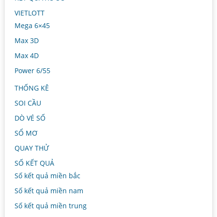
VIETLOTT
Mega 6×45
Max 3D
Max 4D
Power 6/55
THỐNG KÊ
SOI CẦU
DÒ VÉ SỐ
SỔ MƠ
QUAY THỬ
SỐ KẾT QUẢ
Số kết quả miền bắc
Số kết quả miền nam
Số kết quả miền trung