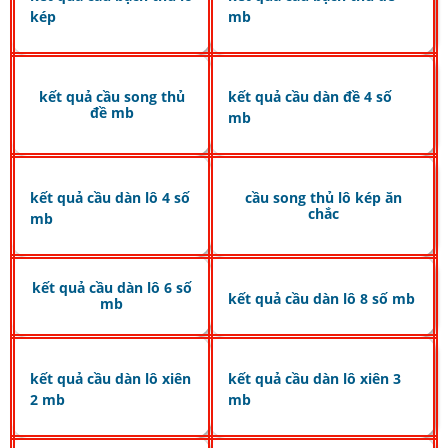
kép
mb
kết quả cầu song thủ
kết quả cầu dàn đề 4 số
đề mb
mb
kết quả cầu dàn lô 4 số
cầu song thủ lô kép ăn
chắc
mb
kết quả cầu dàn lô 6 số
kết quả cầu dàn lô 8 số mb
mb
kết quả cầu dàn lô xiên
kết quả cầu dàn lô xiên 3
2 mb
mb