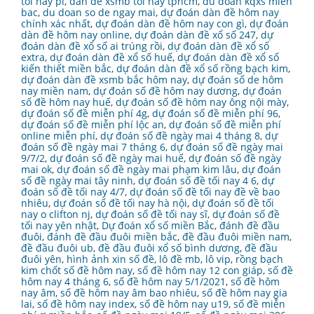
tối nay pl
,
dàn đề xsmb tối nay tphcm
,
du doan kqxs mien
bac
,
du doan so de ngay mai
,
dự đoán dàn đề hôm nay
chính xác nhất
,
dự đoán dàn đề hôm nay con gì
,
dự đoán
dàn đề hôm nay online
,
dự đoán dàn đề xổ số 247
,
dự
đoán dàn đề xổ số ai trúng rồi
,
dự đoán dàn đề xổ số
extra
,
dự đoán dàn đề xổ số huế
,
dự đoán dàn đề xổ số
kiến thiết miền bắc
,
dự đoán dàn đề xổ số rồng bạch kim
,
dự đoán dàn đề xsmb bắc hôm nay
,
dự đoán số de hôm
nay miền nam
,
dự đoán số đề hôm nay dương
,
dự đoán
số đề hôm nay huế
,
dự đoán số đề hôm nay ông nội mày
,
dự đoán số đề miễn phí 4g
,
dự đoán số đề miễn phí 96
,
dự đoán số đề miễn phí lộc an
,
dự đoán số đề miễn phí
online miễn phí
,
dự đoán số đề ngày mai 4 tháng 8
,
dự
đoán số đề ngày mai 7 tháng 6
,
dự đoán số đề ngày mai
9/7/2
,
dự đoán số đề ngày mai huế
,
dự đoán số đề ngày
mai ok
,
dự đoán số đề ngày mai phạm kim lâu
,
dự đoán
số đề ngày mai tây ninh
,
dự đoán số đề tối nay 4 6
,
dự
đoán số đề tối nay 4/7
,
dự đoán số đề tối nay đề về bao
nhiêu
,
dự đoán số đề tối nay hà nội
,
dự đoán số đề tối
nay o clifton nj
,
dự đoán số đề tối nay sĩ
,
dự đoán số đề
tối nay yên nhật
,
Dự đoán xổ số miền Bắc
,
đánh đề đầu
đuôi
,
đánh đề đầu đuôi miền bắc
,
đề đầu đuôi miền nam
,
đề đầu đuôi ub
,
đề đầu đuôi xổ số bình dương
,
đề đầu
đuôi yên
,
hình ảnh xin số đề
,
lô đề mb
,
lô vip
,
rồng bạch
kim chốt số đề hôm nay
,
số đề hôm nay 12 con giáp
,
số đề
hôm nay 4 tháng 6
,
số đề hôm nay 5/1/2021
,
số đề hôm
nay âm
,
số đề hôm nay âm bao nhiêu
,
số đề hôm nay gia
lai
,
số đề hôm nay index
,
số đề hôm nay u19
,
số đề miễn