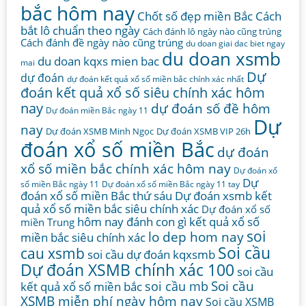
bắc hôm nay
Chốt số đẹp miền Bắc
Cách
bắt lô chuẩn theo ngày
Cách đánh lô ngày nào cũng trúng
Cách đánh đề ngày nào cũng trúng
du doan giai dac biet ngay
du doan xsmb
du doan kqxs mien bac
mai
Dự
dự đoán
dự đoán kết quả xổ số miền bắc chính xác nhất
đoán kết quả xổ số siêu chính xác hôm
nay
dự đoán số đề hôm
Dự đoán miền Bắc ngày 11
Dự
nay
Dự đoán XSMB Minh Ngọc
Dự đoán XSMB VIP 26h
đoán xổ số miền Bắc
dự đoán
xổ số miền bắc chính xác hôm nay
Dự đoán xổ
Dự
số miền Bắc ngày 11
Dự đoán xổ số miền Bắc ngày 11 tay
đoán xổ số miền Bắc thứ sáu Dự đoán xsmb kết
quả xổ số miền bắc siêu chính xác
Dự đoán xổ số
hôm nay đánh con gì
kết quả xổ số
miền Trung
soi
lo dep hom nay
miền bắc siêu chính xác
Soi cầu
cau xsmb
soi cầu dự đoán kqxsmb
Dự đoán XSMB chính xác 100
soi cầu
Soi cầu
soi cầu mb
kết quả xổ số miền bắc
XSMB miễn phí ngày hôm nay
Soi cầu XSMB