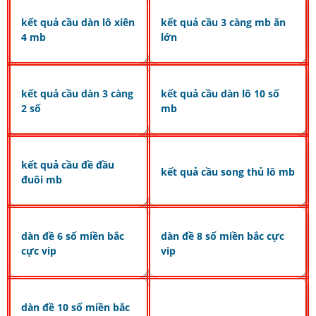
kết quả cầu dàn lô xiên
kết quả cầu 3 càng mb ăn
4 mb
lớn
kết quả cầu dàn 3 càng
kết quả cầu dàn lô 10 số
2 số
mb
kết quả cầu đề đầu
kết quả cầu song thủ lô mb
đuôi mb
dàn đề 6 số miền bắc
dàn đề 8 số miền bắc cực
cực vip
vip
dàn đề 10 số miền bắc