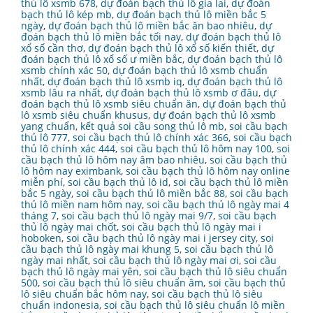
thủ lô xsmb 678
,
dự đoán bạch thủ lô gia lai
,
dự đoán
bạch thủ lô kép mb
,
dự đoán bạch thủ lô miền bắc 5
ngày
,
dự đoán bạch thủ lô miền bắc ăn bao nhiêu
,
dự
đoán bạch thủ lô miền bắc tối nay
,
dự đoán bạch thủ lô
xổ số cần thơ
,
dự đoán bạch thủ lô xổ số kiến thiết
,
dự
đoán bạch thủ lô xổ số ư miền bắc
,
dự đoán bạch thủ lô
xsmb chính xác 50
,
dự đoán bạch thủ lô xsmb chuẩn
nhất
,
dự đoán bạch thủ lô xsmb iq
,
dự đoán bạch thủ lô
xsmb lâu ra nhất
,
dự đoán bạch thủ lô xsmb ơ đâu
,
dự
đoán bạch thủ lô xsmb siêu chuẩn ăn
,
dự đoán bạch thủ
lô xsmb siêu chuẩn khusus
,
dự đoán bạch thủ lô xsmb
yang chuẩn
,
kết quả soi cầu song thủ lô mb
,
soi cầu bạch
thủ lô 777
,
soi cầu bạch thủ lô chính xác 366
,
soi cầu bạch
thủ lô chính xác 444
,
soi cầu bạch thủ lô hôm nay 100
,
soi
cầu bạch thủ lô hôm nay âm bao nhiêu
,
soi cầu bạch thủ
lô hôm nay eximbank
,
soi cầu bạch thủ lô hôm nay online
miễn phí
,
soi cầu bạch thủ lô id
,
soi cầu bạch thủ lô miền
bắc 5 ngày
,
soi cầu bạch thủ lô miền bắc 88
,
soi cầu bạch
thủ lô miền nam hôm nay
,
soi cầu bạch thủ lô ngày mai 4
tháng 7
,
soi cầu bạch thủ lô ngày mai 9/7
,
soi cầu bạch
thủ lô ngày mai chốt
,
soi cầu bạch thủ lô ngày mai i
hoboken
,
soi cầu bạch thủ lô ngày mai i jersey city
,
soi
cầu bạch thủ lô ngày mai khung 5
,
soi cầu bạch thủ lô
ngày mai nhất
,
soi cầu bạch thủ lô ngày mai ơi
,
soi cầu
bạch thủ lô ngày mai yên
,
soi cầu bạch thủ lô siêu chuẩn
500
,
soi cầu bạch thủ lô siêu chuẩn âm
,
soi cầu bạch thủ
lô siêu chuẩn bắc hôm nay
,
soi cầu bạch thủ lô siêu
chuẩn indonesia
,
soi cầu bạch thủ lô siêu chuẩn lô miền