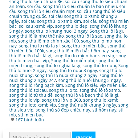
song thủ lô siêu chuẩn 86
,
soi cầu song thủ lô siêu chuẩn
an toàn
,
soi cầu song thủ lô siêu chuẩn là bao nhiêu
,
soi
cầu song thủ lô siêu chuẩn mpt
,
soi cầu song thủ lô siêu
chuẩn trung quốc
,
soi cầu song thủ lô xsmb khung 2
ngày
,
soi cau song thủ lo xsmb kim
,
soi cầu sông thủ miền
bắc
,
soi cau xsmb vip
,
song thu lo dep
,
song thủ lô khung
5 ngày
,
song thu lo khung nuoi 3 ngay
,
Song thủ lô là gì
,
song thủ lô là như thế nào
,
song thủ lô là sao
,
song thu lo
mb
,
song thủ lô mb chính xác 100
,
song thu lo mb hom
nay
,
song thu lo mb la gi
,
song thu lo miền bắc
,
song thủ
lô miền bắc 100k
,
song thủ lô miền bắc hôm nay
,
song
thủ lô miền bắc là gì
,
song thu lo mien bac sieu vip
,
song
thu lo mien bac vip
,
Song thủ lô miễn phí
,
song thủ lô
miền trung
,
song thủ lô nghĩa là gì
,
song thủ lô nuôi
,
Song
thủ lô nuôi 2 ngày
,
song thủ lô nuôi 3 ngày
,
song thủ lô
nuôi khung
,
song thủ lô nuôi khung 2 ngày
,
song thủ lô
nuôi khung 2 ngày 247
,
song thủ lô nuôi khung 3 ngày
,
song thủ lô rồng bạch kim
,
Song thủ lô siêu vip miền Bắc
,
song thủ lô soicau
,
song thu lo to
,
song thủ lô tô xsmb
,
song thủ lô tứ thủ đề
,
song thủ lô và bạch thủ lô là gì
,
song thu lo vip
,
song thủ lô vip 360
,
song thu lo xsmb
,
song thu loto xsmb vip
,
Song thủ nuôi khung 3 ngày
,
song
thu sieu vip
,
song thủ số đẹp chiều nay
,
stl hôm nay
,
stl
mb
,
stl mien bac
ở
167 bình luận
kết
quả
soi
SEARCH