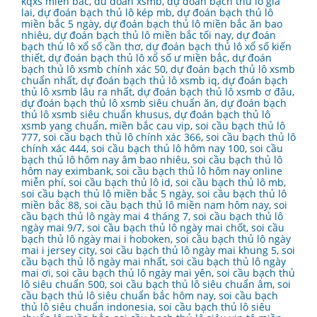
kqxs mien bac
,
du doan xsmb
,
dự đoán bạch thủ lô gia
lai
,
dự đoán bạch thủ lô kép mb
,
dự đoán bạch thủ lô
miền bắc 5 ngày
,
dự đoán bạch thủ lô miền bắc ăn bao
nhiêu
,
dự đoán bạch thủ lô miền bắc tối nay
,
dự đoán
bạch thủ lô xổ số cần thơ
,
dự đoán bạch thủ lô xổ số kiến
thiết
,
dự đoán bạch thủ lô xổ số ư miền bắc
,
dự đoán
bạch thủ lô xsmb chính xác 50
,
dự đoán bạch thủ lô xsmb
chuẩn nhất
,
dự đoán bạch thủ lô xsmb iq
,
dự đoán bạch
thủ lô xsmb lâu ra nhất
,
dự đoán bạch thủ lô xsmb ơ đâu
,
dự đoán bạch thủ lô xsmb siêu chuẩn ăn
,
dự đoán bạch
thủ lô xsmb siêu chuẩn khusus
,
dự đoán bạch thủ lô
xsmb yang chuẩn
,
miền bắc cau vip
,
soi cầu bạch thủ lô
777
,
soi cầu bạch thủ lô chính xác 366
,
soi cầu bạch thủ lô
chính xác 444
,
soi cầu bạch thủ lô hôm nay 100
,
soi cầu
bạch thủ lô hôm nay âm bao nhiêu
,
soi cầu bạch thủ lô
hôm nay eximbank
,
soi cầu bạch thủ lô hôm nay online
miễn phí
,
soi cầu bạch thủ lô id
,
soi cầu bạch thủ lô mb
,
soi cầu bạch thủ lô miền bắc 5 ngày
,
soi cầu bạch thủ lô
miền bắc 88
,
soi cầu bạch thủ lô miền nam hôm nay
,
soi
cầu bạch thủ lô ngày mai 4 tháng 7
,
soi cầu bạch thủ lô
ngày mai 9/7
,
soi cầu bạch thủ lô ngày mai chốt
,
soi cầu
bạch thủ lô ngày mai i hoboken
,
soi cầu bạch thủ lô ngày
mai i jersey city
,
soi cầu bạch thủ lô ngày mai khung 5
,
soi
cầu bạch thủ lô ngày mai nhất
,
soi cầu bạch thủ lô ngày
mai ơi
,
soi cầu bạch thủ lô ngày mai yên
,
soi cầu bạch thủ
lô siêu chuẩn 500
,
soi cầu bạch thủ lô siêu chuẩn âm
,
soi
cầu bạch thủ lô siêu chuẩn bắc hôm nay
,
soi cầu bạch
thủ lô siêu chuẩn indonesia
,
soi cầu bạch thủ lô siêu