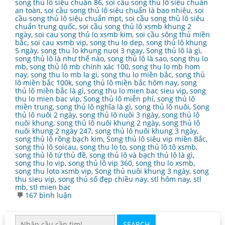
song thủ lô siêu chuẩn 86
,
soi cầu song thủ lô siêu chuẩn
an toàn
,
soi cầu song thủ lô siêu chuẩn là bao nhiêu
,
soi
cầu song thủ lô siêu chuẩn mpt
,
soi cầu song thủ lô siêu
chuẩn trung quốc
,
soi cầu song thủ lô xsmb khung 2
ngày
,
soi cau song thủ lo xsmb kim
,
soi cầu sông thủ miền
bắc
,
soi cau xsmb vip
,
song thu lo dep
,
song thủ lô khung
5 ngày
,
song thu lo khung nuoi 3 ngay
,
Song thủ lô là gì
,
song thủ lô là như thế nào
,
song thủ lô là sao
,
song thu lo
mb
,
song thủ lô mb chính xác 100
,
song thu lo mb hom
nay
,
song thu lo mb la gi
,
song thu lo miền bắc
,
song thủ
lô miền bắc 100k
,
song thủ lô miền bắc hôm nay
,
song
thủ lô miền bắc là gì
,
song thu lo mien bac sieu vip
,
song
thu lo mien bac vip
,
Song thủ lô miễn phí
,
song thủ lô
miền trung
,
song thủ lô nghĩa là gì
,
song thủ lô nuôi
,
Song
thủ lô nuôi 2 ngày
,
song thủ lô nuôi 3 ngày
,
song thủ lô
nuôi khung
,
song thủ lô nuôi khung 2 ngày
,
song thủ lô
nuôi khung 2 ngày 247
,
song thủ lô nuôi khung 3 ngày
,
song thủ lô rồng bạch kim
,
Song thủ lô siêu vip miền Bắc
,
song thủ lô soicau
,
song thu lo to
,
song thủ lô tô xsmb
,
song thủ lô tứ thủ đề
,
song thủ lô và bạch thủ lô là gì
,
song thu lo vip
,
song thủ lô vip 360
,
song thu lo xsmb
,
song thu loto xsmb vip
,
Song thủ nuôi khung 3 ngày
,
song
thu sieu vip
,
song thủ số đẹp chiều nay
,
stl hôm nay
,
stl
mb
,
stl mien bac
ở
167 bình luận
kết
quả
soi
SEARCH