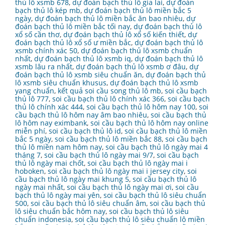
thủ lô xsmb 678
,
dự đoán bạch thủ lô gia lai
,
dự đoán
bạch thủ lô kép mb
,
dự đoán bạch thủ lô miền bắc 5
ngày
,
dự đoán bạch thủ lô miền bắc ăn bao nhiêu
,
dự
đoán bạch thủ lô miền bắc tối nay
,
dự đoán bạch thủ lô
xổ số cần thơ
,
dự đoán bạch thủ lô xổ số kiến thiết
,
dự
đoán bạch thủ lô xổ số ư miền bắc
,
dự đoán bạch thủ lô
xsmb chính xác 50
,
dự đoán bạch thủ lô xsmb chuẩn
nhất
,
dự đoán bạch thủ lô xsmb iq
,
dự đoán bạch thủ lô
xsmb lâu ra nhất
,
dự đoán bạch thủ lô xsmb ơ đâu
,
dự
đoán bạch thủ lô xsmb siêu chuẩn ăn
,
dự đoán bạch thủ
lô xsmb siêu chuẩn khusus
,
dự đoán bạch thủ lô xsmb
yang chuẩn
,
kết quả soi cầu song thủ lô mb
,
soi cầu bạch
thủ lô 777
,
soi cầu bạch thủ lô chính xác 366
,
soi cầu bạch
thủ lô chính xác 444
,
soi cầu bạch thủ lô hôm nay 100
,
soi
cầu bạch thủ lô hôm nay âm bao nhiêu
,
soi cầu bạch thủ
lô hôm nay eximbank
,
soi cầu bạch thủ lô hôm nay online
miễn phí
,
soi cầu bạch thủ lô id
,
soi cầu bạch thủ lô miền
bắc 5 ngày
,
soi cầu bạch thủ lô miền bắc 88
,
soi cầu bạch
thủ lô miền nam hôm nay
,
soi cầu bạch thủ lô ngày mai 4
tháng 7
,
soi cầu bạch thủ lô ngày mai 9/7
,
soi cầu bạch
thủ lô ngày mai chốt
,
soi cầu bạch thủ lô ngày mai i
hoboken
,
soi cầu bạch thủ lô ngày mai i jersey city
,
soi
cầu bạch thủ lô ngày mai khung 5
,
soi cầu bạch thủ lô
ngày mai nhất
,
soi cầu bạch thủ lô ngày mai ơi
,
soi cầu
bạch thủ lô ngày mai yên
,
soi cầu bạch thủ lô siêu chuẩn
500
,
soi cầu bạch thủ lô siêu chuẩn âm
,
soi cầu bạch thủ
lô siêu chuẩn bắc hôm nay
,
soi cầu bạch thủ lô siêu
chuẩn indonesia
,
soi cầu bạch thủ lô siêu chuẩn lô miền