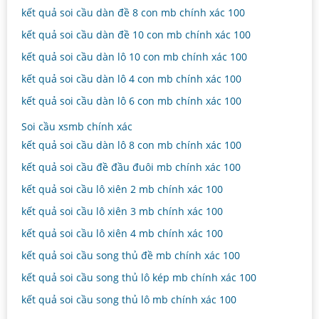
kết quả soi cầu dàn đề 8 con mb chính xác 100
kết quả soi cầu dàn đề 10 con mb chính xác 100
kết quả soi cầu dàn lô 10 con mb chính xác 100
kết quả soi cầu dàn lô 4 con mb chính xác 100
kết quả soi cầu dàn lô 6 con mb chính xác 100
Soi cầu xsmb chính xác
kết quả soi cầu dàn lô 8 con mb chính xác 100
kết quả soi cầu đề đầu đuôi mb chính xác 100
kết quả soi cầu lô xiên 2 mb chính xác 100
kết quả soi cầu lô xiên 3 mb chính xác 100
kết quả soi cầu lô xiên 4 mb chính xác 100
kết quả soi cầu song thủ đề mb chính xác 100
kết quả soi cầu song thủ lô kép mb chính xác 100
kết quả soi cầu song thủ lô mb chính xác 100