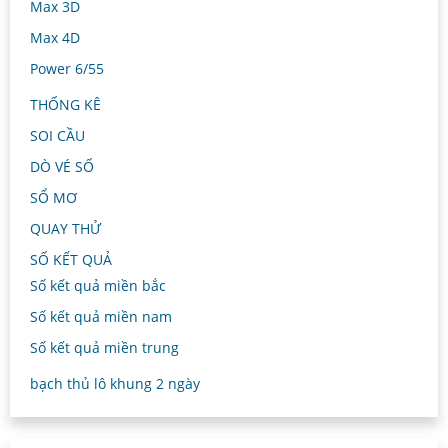
Max 3D
Max 4D
Power 6/55
THỐNG KÊ
SOI CẦU
DÒ VÉ SỐ
SỔ MƠ
QUAY THỬ
SỐ KẾT QUẢ
Số kết quả miền bắc
Số kết quả miền nam
Số kết quả miền trung
bạch thủ lô khung 2 ngày