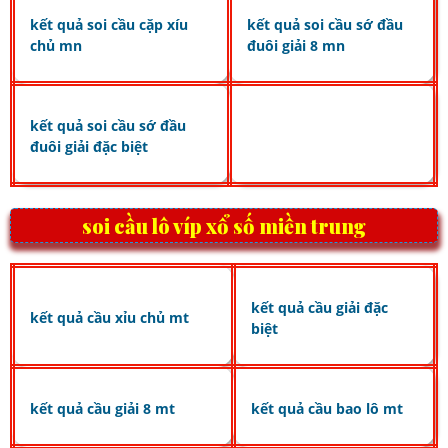
kết quả soi cầu cặp xíu
kết quả soi cầu sớ đầu
chủ mn
đuôi giải 8 mn
kết quả soi cầu sớ đầu
đuôi giải đặc biệt
soi cầu lô víp xổ số miền trung
kết quả cầu giải đặc
kết quả cầu xỉu chủ mt
biệt
kết quả cầu giải 8 mt
kết quả cầu bao lô mt