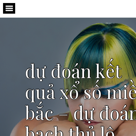
Skip
to
content
dự đoán kết
quả xổ số mi
bắc – dự đoá
bạch thủ lô