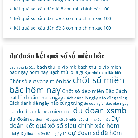
kết quả soi cầu dàn lô 8 con mb chính xác 100
kết quả soi cầu dàn đề 8 con mb chính xác 100
kết quả soi cầu dàn đề 6 con mb chính xác 100
dự đoán kết quả xổ số miền bắc
bach thu lo vip mb
bach thu lo vip mien
bach thu lo 555
bac ngay hom nay
Bạch thủ lô là gì
Bạc nhớ theo đặc biệt
chốt số miền
Chốt số giờ vàng miền bắc
bắc hôm nay
Chốt số đẹp miền Bắc
Cách
bắt lô chuẩn theo ngày
Cách đánh lô ngày nào cũng trúng
Cách đánh đề ngày nào cũng trúng
du doan giai dac biet ngay
du doan xsmb
du doan kqxs mien bac
mai
Dự
dự đoán
dự đoán kết quả xổ số miền bắc chính xác nhất
đoán kết quả xổ số siêu chính xác hôm
nay
dự đoán số đề hôm
Dự đoán miền Bắc ngày 11