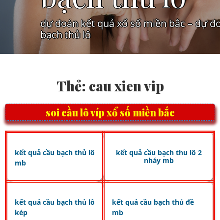
dự đoán kết quả xổ số miền bắc – dự đ
bạch thủ lô
Thẻ:
cau xien vip
soi cầu lô víp xổ số miền bắc
kết quả cầu bạch thủ lô
kết quả cầu bạch thu lô 2
nháy mb
mb
kết quả cầu bạch thủ lô
kết quả cầu bạch thủ đề
kép
mb