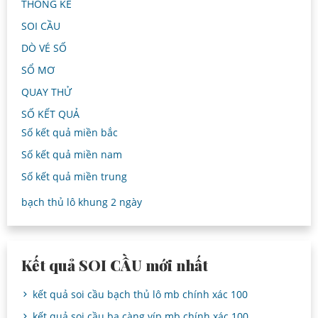
THỐNG KÊ
SOI CẦU
DÒ VÉ SỐ
SỔ MƠ
QUAY THỬ
SỐ KẾT QUẢ
Số kết quả miền bắc
Số kết quả miền nam
Số kết quả miền trung
bạch thủ lô khung 2 ngày
Kết quả SOI CẦU mới nhất
kết quả soi cầu bạch thủ lô mb chính xác 100
kết quả soi cầu ba càng víp mb chính xác 100