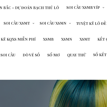
SOI CẦU XSMB VÍP
N BẮC – DỰ ĐOÁN BẠCH THỦ LÔ
SOI CẦU XSMT
SOI CẦU XSMN
TUYỆT KỸ LÔ ĐỀ
KÊ KQXS MIỄN PHÍ
XSMB
XSMN
XSMT
KẾT 
SỐ KẾT
SOI CẦU
DÒ VÉ SỐ
SỔ MƠ
QUAY THỬ