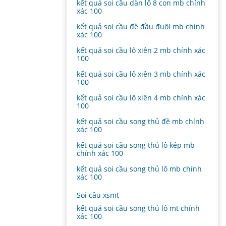
kết quả soi cầu dàn lô 8 con mb chính
xác 100
kết quả soi cầu đề đầu đuôi mb chính
xác 100
kết quả soi cầu lô xiên 2 mb chính xác
100
kết quả soi cầu lô xiên 3 mb chính xác
100
kết quả soi cầu lô xiên 4 mb chính xác
100
kết quả soi cầu song thủ đề mb chính
xác 100
kết quả soi cầu song thủ lô kép mb
chính xác 100
kết quả soi cầu song thủ lô mb chính
xác 100
Soi cầu xsmt
kết quả soi cầu song thủ lô mt chính
xác 100