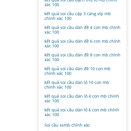
xác 100
kết quả soi cầu cặp 3 càng víp mb
chính xác 100
kết quả soi cầu dàn đề 4 con mb chính
xác 100
kết quả soi cầu dàn đề 6 con mb chính
xác 100
kết quả soi cầu dàn đề 8 con mb chính
xác 100
kết quả soi cầu dàn đề 10 con mb
chính xác 100
kết quả soi cầu dàn lô 10 con mb
chính xác 100
kết quả soi cầu dàn lô 4 con mb chính
xác 100
kết quả soi cầu dàn lô 6 con mb chính
xác 100
Soi cầu xsmb chính xác