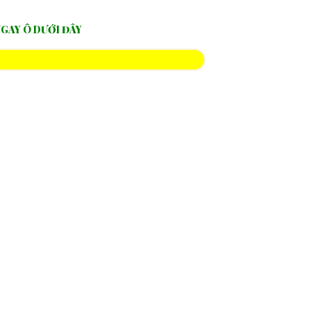
GAY Ô DƯỚI ĐÂY