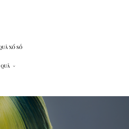
QUẢ XỔ SỐ
 QUẢ