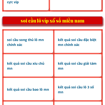
cực vip
soi cầu lô víp xổ số miền nam
soi cầu song thủ lô mn
kết quả soi cầu đặc biệt
chính xác
mn chính xác
kết quả soi cầu xíu chủ
kết quả soi cầu giải tám
mn
mn
kết quả soi cầu lô 3 số
kết quả soi cầu bao lô mn
mn