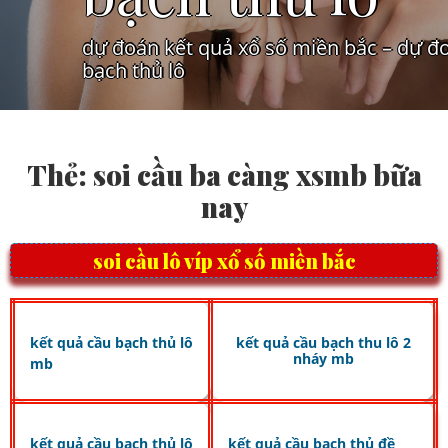
dự đoán kết quả xổ số miền bắc – dự đ
bạch thủ lô
Thẻ:
soi cầu ba càng xsmb bữa
nay
soi cầu lô víp xổ số miền bắc
kết quả cầu bạch thủ lô
kết quả cầu bạch thu lô 2
nháy mb
mb
kết quả cầu bạch thủ lô
kết quả cầu bạch thủ đề