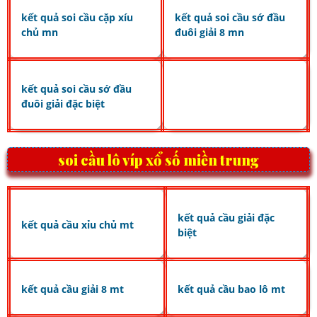
kết quả soi cầu cặp xíu
kết quả soi cầu sớ đầu
chủ mn
đuôi giải 8 mn
kết quả soi cầu sớ đầu
đuôi giải đặc biệt
soi cầu lô víp xổ số miền trung
kết quả cầu giải đặc
kết quả cầu xỉu chủ mt
biệt
kết quả cầu giải 8 mt
kết quả cầu bao lô mt