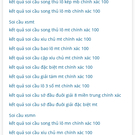
kết quả soi cầu song thủ lô kép mb chính xác 100
kết quả soi cầu song thủ lô mb chính xác 100
Soi cầu xsmt
kết quả soi cầu song thủ lô mt chính xác 100
kết quả soi cầu xíu chủ mt chính xác 100
kết quả soi cầu bao lô mt chính xác 100
kết quả soi cầu cặp xíu chủ mt chính xác 100
kết quả soi cầu đặc biệt mt chính xác 100
kết quả soi cầu giải tám mt chính xác 100
kết quả soi cầu lô 3 số mt chính xác 100
kết quả soi cầu sớ đầu đuôi giải 8 miền trung chính xác
kết quả soi cầu sớ đầu đuôi giải đặc biệt mt
Soi cầu xsmn
kết quả soi cầu song thủ lô mn chính xác 100
kết quả soi cầu xíu chủ mn chính xác 100