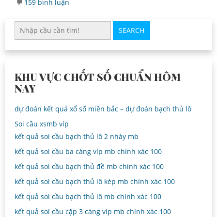
ở
159 bình luận
kết
quả
soi
SEARCH
cầu
ba
càng
víp
mb
chính
KHU VỰC CHỐT SỐ CHUẨN HÔM
xác
NAY
100
dự đoán kết quả xổ số miền bắc – dự đoán bạch thủ lô
Soi cầu xsmb víp
kết quả soi cầu bạch thủ lô 2 nháy mb
kết quả soi cầu ba càng víp mb chính xác 100
kết quả soi cầu bạch thủ đề mb chính xác 100
kết quả soi cầu bạch thủ lô kép mb chính xác 100
kết quả soi cầu bạch thủ lô mb chính xác 100
kết quả soi cầu cặp 3 càng víp mb chính xác 100