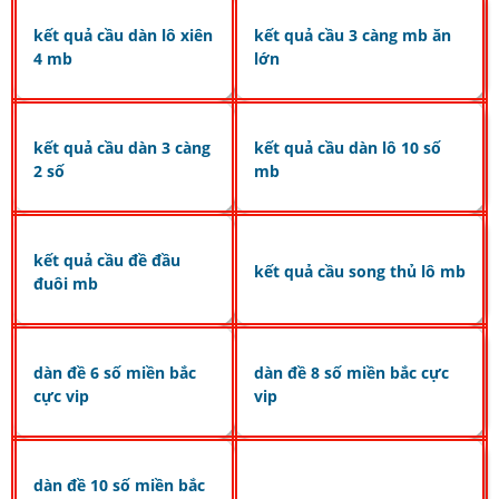
kết quả cầu dàn lô xiên
kết quả cầu 3 càng mb ăn
4 mb
lớn
kết quả cầu dàn 3 càng
kết quả cầu dàn lô 10 số
2 số
mb
kết quả cầu đề đầu
kết quả cầu song thủ lô mb
đuôi mb
dàn đề 6 số miền bắc
dàn đề 8 số miền bắc cực
cực vip
vip
dàn đề 10 số miền bắc