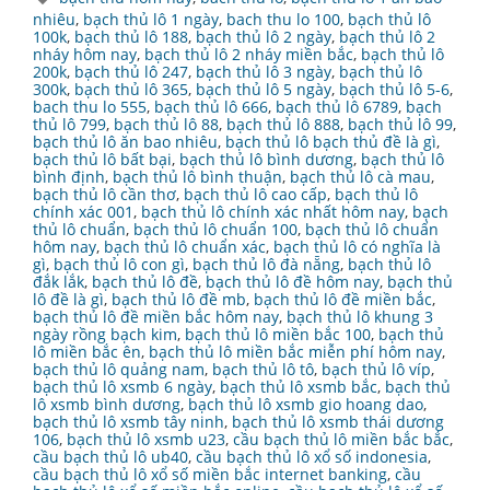
nhiêu
,
bạch thủ lô 1 ngày
,
bach thu lo 100
,
bạch thủ lô
100k
,
bạch thủ lô 188
,
bạch thủ lô 2 ngày
,
bạch thủ lô 2
nháy hôm nay
,
bạch thủ lô 2 nháy miền bắc
,
bạch thủ lô
200k
,
bạch thủ lô 247
,
bạch thủ lô 3 ngày
,
bạch thủ lô
300k
,
bạch thủ lô 365
,
bạch thủ lô 5 ngày
,
bạch thủ lô 5-6
,
bach thu lo 555
,
bạch thủ lô 666
,
bạch thủ lô 6789
,
bạch
thủ lô 799
,
bạch thủ lô 88
,
bạch thủ lô 888
,
bạch thủ lô 99
,
bạch thủ lô ăn bao nhiêu
,
bạch thủ lô bạch thủ đề là gì
,
bạch thủ lô bất bại
,
bạch thủ lô bình dương
,
bạch thủ lô
bình định
,
bạch thủ lô bình thuận
,
bạch thủ lô cà mau
,
bạch thủ lô cần thơ
,
bạch thủ lô cao cấp
,
bạch thủ lô
chính xác 001
,
bạch thủ lô chính xác nhất hôm nay
,
bạch
thủ lô chuẩn
,
bạch thủ lô chuẩn 100
,
bạch thủ lô chuẩn
hôm nay
,
bạch thủ lô chuẩn xác
,
bạch thủ lô có nghĩa là
gì
,
bạch thủ lô con gì
,
bạch thủ lô đà nẵng
,
bạch thủ lô
đắk lắk
,
bạch thủ lô đề
,
bạch thủ lô đề hôm nay
,
bạch thủ
lô đề là gì
,
bạch thủ lô đề mb
,
bạch thủ lô đề miền bắc
,
bạch thủ lô đề miền bắc hôm nay
,
bạch thủ lô khung 3
ngày rồng bạch kim
,
bạch thủ lô miền bắc 100
,
bạch thủ
lô miền bắc ên
,
bạch thủ lô miền bắc miễn phí hôm nay
,
bạch thủ lô quảng nam
,
bạch thủ lô tô
,
bạch thủ lô víp
,
bạch thủ lô xsmb 6 ngày
,
bạch thủ lô xsmb bắc
,
bạch thủ
lô xsmb bình dương
,
bạch thủ lô xsmb gio hoang dao
,
bạch thủ lô xsmb tây ninh
,
bạch thủ lô xsmb thái dương
106
,
bạch thủ lô xsmb u23
,
cầu bạch thủ lô miền bắc bắc
,
cầu bạch thủ lô ub40
,
cầu bạch thủ lô xổ số indonesia
,
cầu bạch thủ lô xổ số miền bắc internet banking
,
cầu