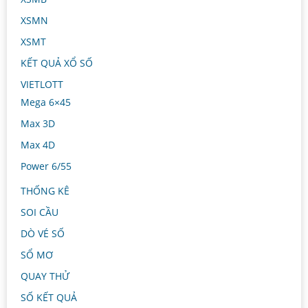
XSMN
XSMT
KẾT QUẢ XỔ SỐ
VIETLOTT
Mega 6×45
Max 3D
Max 4D
Power 6/55
THỐNG KÊ
SOI CẦU
DÒ VÉ SỐ
SỔ MƠ
QUAY THỬ
SỐ KẾT QUẢ