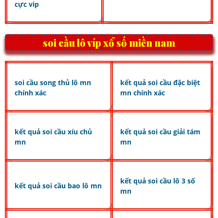
cực vip
soi cầu lô víp xổ số miền nam
soi cầu song thủ lô mn
kết quả soi cầu đặc biệt
chính xác
mn chính xác
kết quả soi cầu xíu chủ
kết quả soi cầu giải tám
mn
mn
kết quả soi cầu lô 3 số
kết quả soi cầu bao lô mn
mn