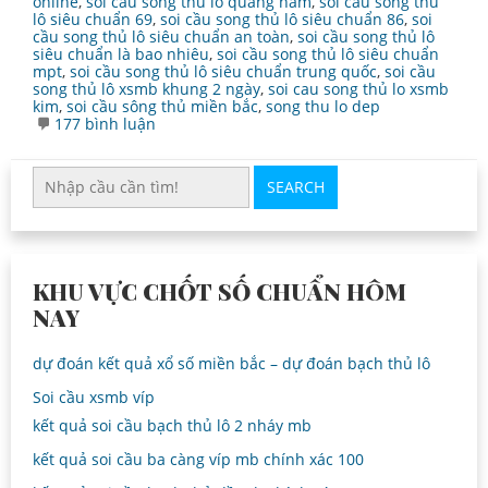
online
,
soi cầu song thủ lô quảng nam
,
soi cầu song thủ
lô siêu chuẩn 69
,
soi cầu song thủ lô siêu chuẩn 86
,
soi
cầu song thủ lô siêu chuẩn an toàn
,
soi cầu song thủ lô
siêu chuẩn là bao nhiêu
,
soi cầu song thủ lô siêu chuẩn
mpt
,
soi cầu song thủ lô siêu chuẩn trung quốc
,
soi cầu
song thủ lô xsmb khung 2 ngày
,
soi cau song thủ lo xsmb
kim
,
soi cầu sông thủ miền bắc
,
song thu lo dep
ở
177 bình luận
kết
quả
soi
SEARCH
cầu
bạch
thủ
lô
mb
chính
KHU VỰC CHỐT SỐ CHUẨN HÔM
xác
NAY
100
dự đoán kết quả xổ số miền bắc – dự đoán bạch thủ lô
Soi cầu xsmb víp
kết quả soi cầu bạch thủ lô 2 nháy mb
kết quả soi cầu ba càng víp mb chính xác 100