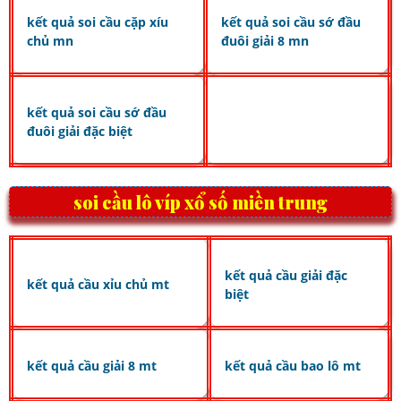
kết quả soi cầu cặp xíu
kết quả soi cầu sớ đầu
chủ mn
đuôi giải 8 mn
kết quả soi cầu sớ đầu
đuôi giải đặc biệt
soi cầu lô víp xổ số miền trung
kết quả cầu giải đặc
kết quả cầu xỉu chủ mt
biệt
kết quả cầu giải 8 mt
kết quả cầu bao lô mt