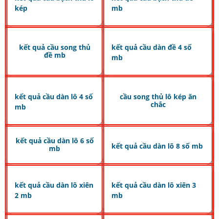
kép
mb
kết quả cầu song thủ
kết quả cầu dàn đề 4 số
đề mb
mb
kết quả cầu dàn lô 4 số
cầu song thủ lô kép ăn
chắc
mb
kết quả cầu dàn lô 6 số
kết quả cầu dàn lô 8 số mb
mb
kết quả cầu dàn lô xiên
kết quả cầu dàn lô xiên 3
2 mb
mb