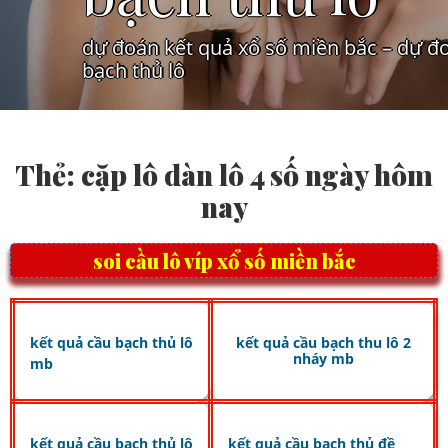
dự đoán kết quả xổ số miền bắc – dự đ
bạch thủ lô
Thẻ:
cặp lô dàn lô 4 số ngày hôm
nay
soi cầu lô víp xổ số miền bắc
kết quả cầu bạch thủ lô
kết quả cầu bạch thu lô 2
nháy mb
mb
kết quả cầu bạch thủ lô
kết quả cầu bạch thủ đề