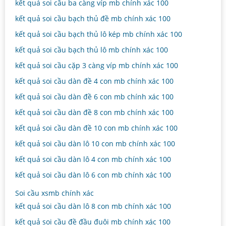
kết quả soi cầu ba càng víp mb chính xác 100
kết quả soi cầu bạch thủ đề mb chính xác 100
kết quả soi cầu bạch thủ lô kép mb chính xác 100
kết quả soi cầu bạch thủ lô mb chính xác 100
kết quả soi cầu cặp 3 càng víp mb chính xác 100
kết quả soi cầu dàn đề 4 con mb chính xác 100
kết quả soi cầu dàn đề 6 con mb chính xác 100
kết quả soi cầu dàn đề 8 con mb chính xác 100
kết quả soi cầu dàn đề 10 con mb chính xác 100
kết quả soi cầu dàn lô 10 con mb chính xác 100
kết quả soi cầu dàn lô 4 con mb chính xác 100
kết quả soi cầu dàn lô 6 con mb chính xác 100
Soi cầu xsmb chính xác
kết quả soi cầu dàn lô 8 con mb chính xác 100
kết quả soi cầu đề đầu đuôi mb chính xác 100