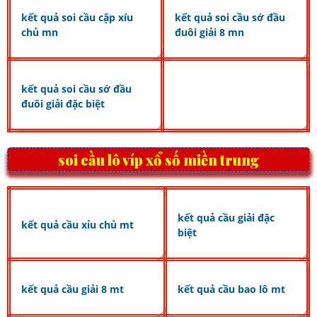
kết quả soi cầu cặp xíu
kết quả soi cầu sớ đầu
chủ mn
đuôi giải 8 mn
kết quả soi cầu sớ đầu
đuôi giải đặc biệt
soi cầu lô víp xổ số miền trung
kết quả cầu giải đặc
kết quả cầu xỉu chủ mt
biệt
kết quả cầu giải 8 mt
kết quả cầu bao lô mt