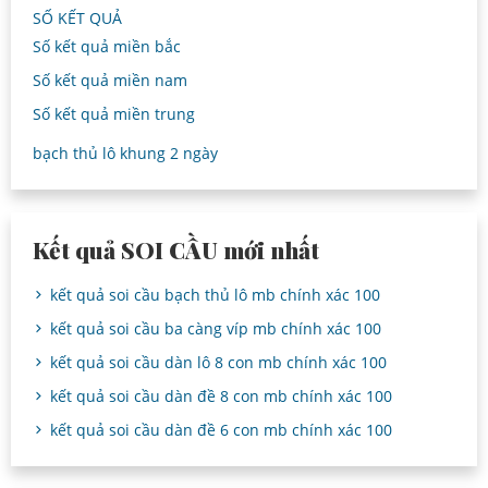
SỐ KẾT QUẢ
Số kết quả miền bắc
Số kết quả miền nam
Số kết quả miền trung
bạch thủ lô khung 2 ngày
Kết quả SOI CẦU mới nhất
kết quả soi cầu bạch thủ lô mb chính xác 100
kết quả soi cầu ba càng víp mb chính xác 100
kết quả soi cầu dàn lô 8 con mb chính xác 100
kết quả soi cầu dàn đề 8 con mb chính xác 100
kết quả soi cầu dàn đề 6 con mb chính xác 100