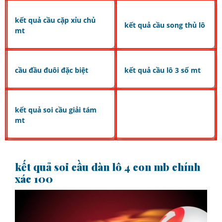
kết quả cầu cặp xỉu chủ
kết quả cầu song thủ lô
mt
cầu đầu đuôi đặc biệt
kết quả cầu lô 3 số mt
kết quả soi cầu giải tám
mt
kết quả soi cầu dàn lô 4 con mb chính
xác 100