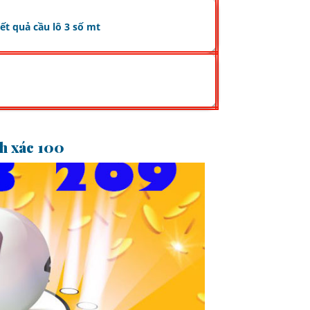
ết quả cầu lô 3 số mt
nh xác 100