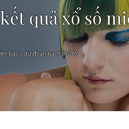
kết quả xổ số m
ền bắc – dự đoán bạch thủ lô