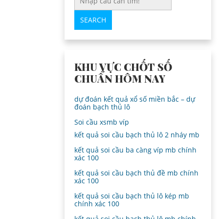
SEARCH
KHU VỰC CHỐT SỐ
CHUẨN HÔM NAY
dự đoán kết quả xổ số miền bắc – dự
đoán bạch thủ lô
Soi cầu xsmb víp
kết quả soi cầu bạch thủ lô 2 nháy mb
kết quả soi cầu ba càng víp mb chính
xác 100
kết quả soi cầu bạch thủ đề mb chính
xác 100
kết quả soi cầu bạch thủ lô kép mb
chính xác 100
kết quả soi cầu bạch thủ lô mb chính