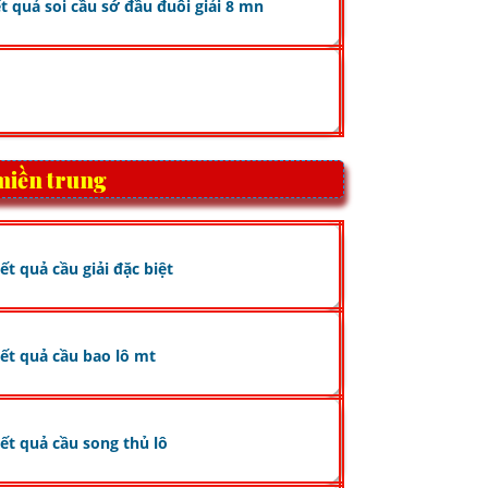
t quả soi cầu sớ đầu đuôi giải 8 mn
 miền trung
ết quả cầu giải đặc biệt
ết quả cầu bao lô mt
ết quả cầu song thủ lô