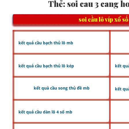
Thẻ:
soi cau 3 cang 
soi cầu lô víp xổ s
kết quả cầu bạch thủ lô mb
kết quả cầu bạch thủ lô kép
kết qu
kết quả cầu song thủ đề mb
kết qu
kết quả cầu dàn lô 4 số mb