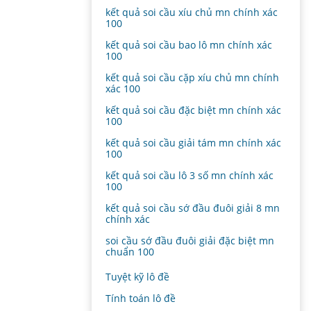
kết quả soi cầu xíu chủ mn chính xác
100
kết quả soi cầu bao lô mn chính xác
100
kết quả soi cầu cặp xíu chủ mn chính
xác 100
kết quả soi cầu đặc biệt mn chính xác
100
kết quả soi cầu giải tám mn chính xác
100
kết quả soi cầu lô 3 số mn chính xác
100
kết quả soi cầu sớ đầu đuôi giải 8 mn
chính xác
soi cầu sớ đầu đuôi giải đặc biệt mn
chuẩn 100
Tuyệt kỹ lô đề
Tính toán lô đề