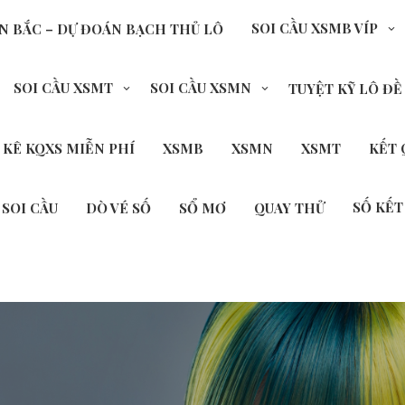
SOI CẦU XSMB VÍP
N BẮC – DỰ ĐOÁN BẠCH THỦ LÔ
SOI CẦU XSMT
SOI CẦU XSMN
TUYỆT KỸ LÔ ĐỀ
KÊ KQXS MIỄN PHÍ
XSMB
XSMN
XSMT
KẾT 
SỐ KẾT
SOI CẦU
DÒ VÉ SỐ
SỔ MƠ
QUAY THỬ