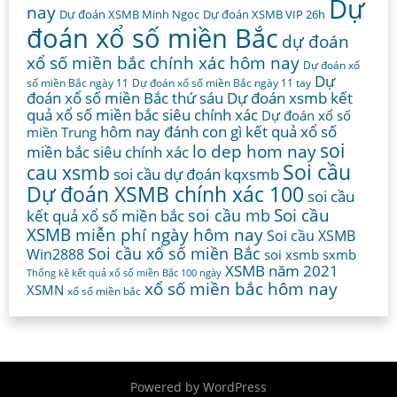
Dự
nay
Dự đoán XSMB Minh Ngọc
Dự đoán XSMB VIP 26h
đoán xổ số miền Bắc
dự đoán
xổ số miền bắc chính xác hôm nay
Dự đoán xổ
Dự
số miền Bắc ngày 11
Dự đoán xổ số miền Bắc ngày 11 tay
đoán xổ số miền Bắc thứ sáu Dự đoán xsmb kết
quả xổ số miền bắc siêu chính xác
Dự đoán xổ số
hôm nay đánh con gì
kết quả xổ số
miền Trung
soi
lo dep hom nay
miền bắc siêu chính xác
Soi cầu
cau xsmb
soi cầu dự đoán kqxsmb
Dự đoán XSMB chính xác 100
soi cầu
Soi cầu
soi cầu mb
kết quả xổ số miền bắc
XSMB miễn phí ngày hôm nay
Soi cầu XSMB
Soi cầu xổ số miền Bắc
Win2888
soi xsmb
sxmb
XSMB năm 2021
Thống kê kết quả xổ số miền Bắc 100 ngày
xổ số miền bắc hôm nay
XSMN
xổ số miền bắc
Powered by WordPress