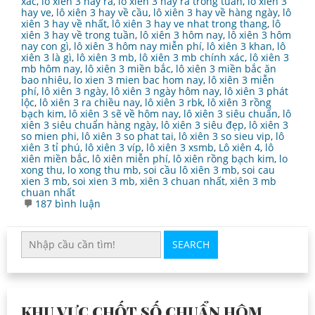
xác
,
lô xiên 3 hay ra
,
lô xiên 3 hay ra trong tuần
,
lo xien 3
hay ve
,
lô xiên 3 hay về cầu
,
lô xiên 3 hay về hàng ngày
,
lô
xiên 3 hay về nhất
,
lô xiên 3 hay ve nhat trong thang
,
lô
xiên 3 hay về trong tuần
,
lô xiên 3 hôm nay
,
lô xiên 3 hôm
nay con gì
,
lô xiên 3 hôm nay miễn phí
,
lô xiên 3 khan
,
lô
xiên 3 là gì
,
lô xiên 3 mb
,
lô xiên 3 mb chính xác
,
lô xiên 3
mb hôm nay
,
lô xiên 3 miền bắc
,
lô xiên 3 miền bắc ăn
bao nhiêu
,
lo xien 3 mien bac hom nay
,
lô xiên 3 miễn
phí
,
lô xiên 3 ngày
,
lô xiên 3 ngày hôm nay
,
lô xiên 3 phát
lộc
,
lô xiên 3 ra chiều nay
,
lô xiên 3 rbk
,
lô xiên 3 rồng
bạch kim
,
lô xiên 3 sẽ về hôm nay
,
lô xiên 3 siêu chuẩn
,
lô
xiên 3 siêu chuẩn hàng ngày
,
lô xiên 3 siêu đẹp
,
lô xiên 3
so mien phi
,
lô xiên 3 so phat tai
,
lô xiên 3 so sieu vip
,
lô
xiên 3 tỉ phú
,
lô xiên 3 víp
,
lô xiên 3 xsmb
,
Lô xiên 4
,
lô
xiên miền bắc
,
lô xiên miễn phí
,
lô xiên rồng bạch kim
,
lo
xong thu
,
lo xong thu mb
,
soi cầu lô xiên 3 mb
,
soi cau
xien 3 mb
,
soi xien 3 mb
,
xiên 3 chuan nhất
,
xiên 3 mb
chuan nhất
ở
187 bình luận
kết
quả
soi
SEARCH
cầu
lô
xiên
3
mb
chính
KHU VỰC CHỐT SỐ CHUẨN HÔM