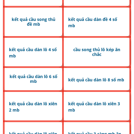
kết quả cầu song thủ
kết quả cầu dàn đề 4 số
đề mb
mb
kết quả cầu dàn lô 4 số
cầu song thủ lô kép ăn
chắc
mb
kết quả cầu dàn lô 6 số
kết quả cầu dàn lô 8 số mb
mb
kết quả cầu dàn lô xiên
kết quả cầu dàn lô xiên 3
2 mb
mb
kết quả cầu dàn lô xiên
kết quả cầu 3 càng mb ăn