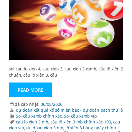
soi cau lo xien 4, cau xien 3, cau xien 3 xsmb, cầu lô xiên 2
chuẩn, cầu lô xiên 3, cầu
READ MORE
đã câp nhật:
06/08/2026
dự đoán kết quả xổ số miền bắc - dự đoán bạch thủ lô
Soi cầu xsmb chính xác
,
Soi cầu xsmb víp
cau lo xien 3 mb
,
cầu lô xiên 3 mb chính xác 100
,
cau
xien vip
,
du doan xien 3 mb
,
lô xiên 3 hàng ngày chính