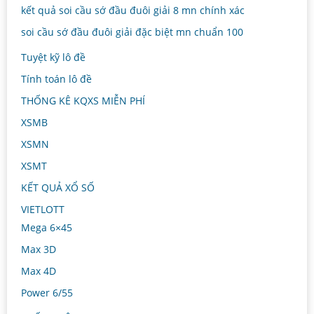
kết quả soi cầu sớ đầu đuôi giải 8 mn chính xác
soi cầu sớ đầu đuôi giải đặc biệt mn chuẩn 100
Tuyệt kỹ lô đề
Tính toán lô đề
THỐNG KÊ KQXS MIỄN PHÍ
XSMB
XSMN
XSMT
KẾT QUẢ XỔ SỐ
VIETLOTT
Mega 6×45
Max 3D
Max 4D
Power 6/55