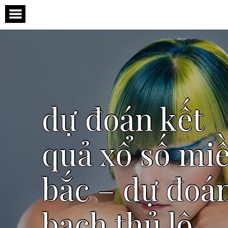
Skip
to
content
dự đoán kết
quả xổ số mi
bắc – dự đoá
bạch thủ lô