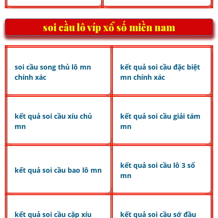
soi cầu lô víp xổ số miền nam
soi cầu song thủ lô mn
kết quả soi cầu đặc biệt
chính xác
mn chính xác
kết quả soi cầu xíu chủ
kết quả soi cầu giải tám
mn
mn
kết quả soi cầu lô 3 số
kết quả soi cầu bao lô mn
mn
kết quả soi cầu cặp xíu
kết quả soi cầu sớ đầu