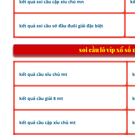
kết quả soi cầu cặp xíu chủ mn
kế
kết quả soi cầu sớ đầu đuôi giải đặc biệt
soi cầu lô víp xổ số
kết quả cầu xỉu chủ mt
k
kết quả cầu giải 8 mt
k
kết quả cầu cặp xỉu chủ mt
k