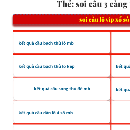
Thẻ:
soi cầu 3 càng
soi cầu lô víp xổ s
kết quả cầu bạch thủ lô mb
kết quả cầu bạch thủ lô kép
kết qu
kết quả cầu song thủ đề mb
kết qu
kết quả cầu dàn lô 4 số mb