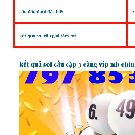
cầu đầu đuôi đặc biệt
k
kết quả soi cầu giải tám mt
kết quả soi cầu cặp 3 càng víp mb chí