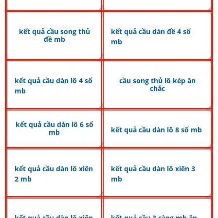
kết quả cầu song thủ
kết quả cầu dàn đề 4 số
đề mb
mb
kết quả cầu dàn lô 4 số
cầu song thủ lô kép ăn
chắc
mb
kết quả cầu dàn lô 6 số
kết quả cầu dàn lô 8 số mb
mb
kết quả cầu dàn lô xiên
kết quả cầu dàn lô xiên 3
2 mb
mb
kết quả cầu dàn lô xiên
kết quả cầu 3 càng mb ăn