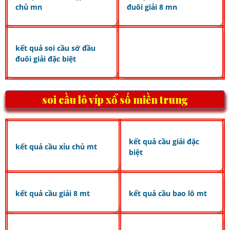
chủ mn
đuôi giải 8 mn
kết quả soi cầu sớ đầu
đuôi giải đặc biệt
soi cầu lô víp xổ số miền trung
kết quả cầu giải đặc
kết quả cầu xỉu chủ mt
biệt
kết quả cầu giải 8 mt
kết quả cầu bao lô mt