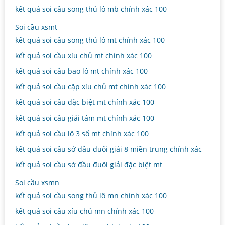
kết quả soi cầu song thủ lô mb chính xác 100
Soi cầu xsmt
kết quả soi cầu song thủ lô mt chính xác 100
kết quả soi cầu xíu chủ mt chính xác 100
kết quả soi cầu bao lô mt chính xác 100
kết quả soi cầu cặp xíu chủ mt chính xác 100
kết quả soi cầu đặc biệt mt chính xác 100
kết quả soi cầu giải tám mt chính xác 100
kết quả soi cầu lô 3 số mt chính xác 100
kết quả soi cầu sớ đầu đuôi giải 8 miền trung chính xác
kết quả soi cầu sớ đầu đuôi giải đặc biệt mt
Soi cầu xsmn
kết quả soi cầu song thủ lô mn chính xác 100
kết quả soi cầu xíu chủ mn chính xác 100