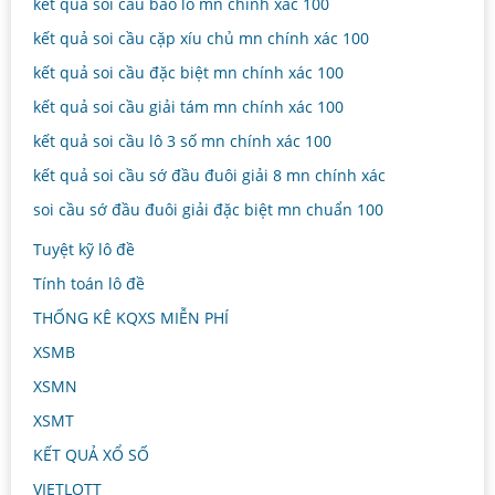
kết quả soi cầu bao lô mn chính xác 100
kết quả soi cầu cặp xíu chủ mn chính xác 100
kết quả soi cầu đặc biệt mn chính xác 100
kết quả soi cầu giải tám mn chính xác 100
kết quả soi cầu lô 3 số mn chính xác 100
kết quả soi cầu sớ đầu đuôi giải 8 mn chính xác
soi cầu sớ đầu đuôi giải đặc biệt mn chuẩn 100
Tuyệt kỹ lô đề
Tính toán lô đề
THỐNG KÊ KQXS MIỄN PHÍ
XSMB
XSMN
XSMT
KẾT QUẢ XỔ SỐ
VIETLOTT