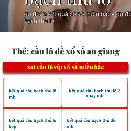
dự đoán kết quả xổ số miền bắc – dự đ
bạch thủ lô
Thẻ:
cầu lô đề xổ số an giang
soi cầu lô víp xổ số miền bắc
kết quả cầu bạch thủ lô
kết quả cầu bạch thu lô 2
nháy mb
mb
kết quả cầu bạch thủ lô
kết quả cầu bạch thủ đề
kép
mb