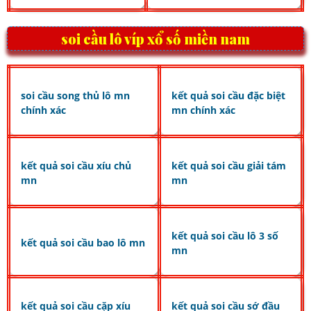
soi cầu lô víp xổ số miền nam
soi cầu song thủ lô mn
kết quả soi cầu đặc biệt
chính xác
mn chính xác
kết quả soi cầu xíu chủ
kết quả soi cầu giải tám
mn
mn
kết quả soi cầu lô 3 số
kết quả soi cầu bao lô mn
mn
kết quả soi cầu cặp xíu
kết quả soi cầu sớ đầu