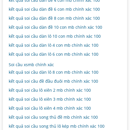
kết quả soi cầu dàn đề 4 con mb chính xác 100
kết quả soi cầu dàn đề 6 con mb chính xác 100
kết quả soi cầu dàn đề 8 con mb chính xác 100
kết quả soi cầu dàn đề 10 con mb chính xác 100
kết quả soi cầu dàn lô 10 con mb chính xác 100
kết quả soi cầu dàn lô 4 con mb chính xác 100
kết quả soi cầu dàn lô 6 con mb chính xác 100
Soi cầu xsmb chính xác
kết quả soi cầu dàn lô 8 con mb chính xác 100
kết quả soi cầu đề đầu đuôi mb chính xác 100
kết quả soi cầu lô xiên 2 mb chính xác 100
kết quả soi cầu lô xiên 3 mb chính xác 100
kết quả soi cầu lô xiên 4 mb chính xác 100
kết quả soi cầu song thủ đề mb chính xác 100
kết quả soi cầu song thủ lô kép mb chính xác 100