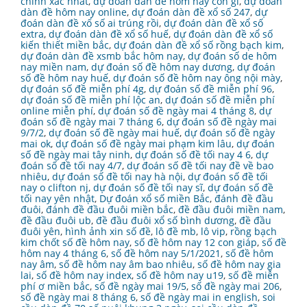
chính xác nhất
,
dự đoán dàn đề hôm nay con gì
,
dự đoán
dàn đề hôm nay online
,
dự đoán dàn đề xổ số 247
,
dự
đoán dàn đề xổ số ai trúng rồi
,
dự đoán dàn đề xổ số
extra
,
dự đoán dàn đề xổ số huế
,
dự đoán dàn đề xổ số
kiến thiết miền bắc
,
dự đoán dàn đề xổ số rồng bạch kim
,
dự đoán dàn đề xsmb bắc hôm nay
,
dự đoán số de hôm
nay miền nam
,
dự đoán số đề hôm nay dương
,
dự đoán
số đề hôm nay huế
,
dự đoán số đề hôm nay ông nội mày
,
dự đoán số đề miễn phí 4g
,
dự đoán số đề miễn phí 96
,
dự đoán số đề miễn phí lộc an
,
dự đoán số đề miễn phí
online miễn phí
,
dự đoán số đề ngày mai 4 tháng 8
,
dự
đoán số đề ngày mai 7 tháng 6
,
dự đoán số đề ngày mai
9/7/2
,
dự đoán số đề ngày mai huế
,
dự đoán số đề ngày
mai ok
,
dự đoán số đề ngày mai phạm kim lâu
,
dự đoán
số đề ngày mai tây ninh
,
dự đoán số đề tối nay 4 6
,
dự
đoán số đề tối nay 4/7
,
dự đoán số đề tối nay đề về bao
nhiêu
,
dự đoán số đề tối nay hà nội
,
dự đoán số đề tối
nay o clifton nj
,
dự đoán số đề tối nay sĩ
,
dự đoán số đề
tối nay yên nhật
,
Dự đoán xổ số miền Bắc
,
đánh đề đầu
đuôi
,
đánh đề đầu đuôi miền bắc
,
đề đầu đuôi miền nam
,
đề đầu đuôi ub
,
đề đầu đuôi xổ số bình dương
,
đề đầu
đuôi yên
,
hình ảnh xin số đề
,
lô đề mb
,
lô vip
,
rồng bạch
kim chốt số đề hôm nay
,
số đề hôm nay 12 con giáp
,
số đề
hôm nay 4 tháng 6
,
số đề hôm nay 5/1/2021
,
số đề hôm
nay âm
,
số đề hôm nay âm bao nhiêu
,
số đề hôm nay gia
lai
,
số đề hôm nay index
,
số đề hôm nay u19
,
số đề miễn
phí ơ miền bắc
,
số đề ngày mai 19/5
,
số đề ngày mai 206
,
số đề ngày mai 8 tháng 6
,
số đề ngày mai in english
,
soi