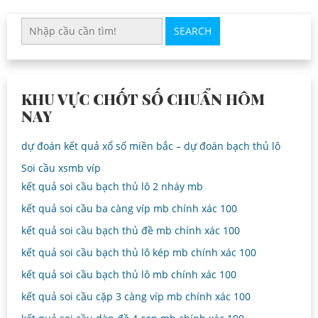
kết
quả
soi
SEARCH
cầu
đề
đầu
đuôi
mb
chính
KHU VỰC CHỐT SỐ CHUẨN HÔM
xác
NAY
100
dự đoán kết quả xổ số miền bắc – dự đoán bạch thủ lô
Soi cầu xsmb víp
kết quả soi cầu bạch thủ lô 2 nháy mb
kết quả soi cầu ba càng víp mb chính xác 100
kết quả soi cầu bạch thủ đề mb chính xác 100
kết quả soi cầu bạch thủ lô kép mb chính xác 100
kết quả soi cầu bạch thủ lô mb chính xác 100
kết quả soi cầu cặp 3 càng víp mb chính xác 100