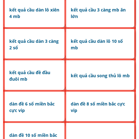
kết quả cầu dàn lô xiên
kết quả cầu 3 càng mb ăn
4 mb
lớn
kết quả cầu dàn 3 càng
kết quả cầu dàn lô 10 số
2 số
mb
kết quả cầu đề đầu
kết quả cầu song thủ lô mb
đuôi mb
dàn đề 6 số miền bắc
dàn đề 8 số miền bắc cực
cực vip
vip
dàn đề 10 số miền bắc