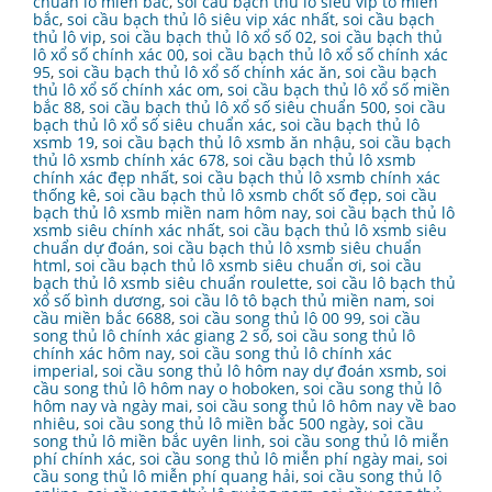
chuẩn lô miền bắc
,
soi cầu bạch thủ lô siêu vip tô miền
bắc
,
soi cầu bạch thủ lô siêu vip xác nhất
,
soi cầu bạch
thủ lô vip
,
soi cầu bạch thủ lô xổ số 02
,
soi cầu bạch thủ
lô xổ số chính xác 00
,
soi cầu bạch thủ lô xổ số chính xác
95
,
soi cầu bạch thủ lô xổ số chính xác ăn
,
soi cầu bạch
thủ lô xổ số chính xác om
,
soi cầu bạch thủ lô xổ số miền
bắc 88
,
soi cầu bạch thủ lô xổ số siêu chuẩn 500
,
soi cầu
bạch thủ lô xổ số siêu chuẩn xác
,
soi cầu bạch thủ lô
xsmb 19
,
soi cầu bạch thủ lô xsmb ăn nhậu
,
soi cầu bạch
thủ lô xsmb chính xác 678
,
soi cầu bạch thủ lô xsmb
chính xác đẹp nhất
,
soi cầu bạch thủ lô xsmb chính xác
thống kê
,
soi cầu bạch thủ lô xsmb chốt số đẹp
,
soi cầu
bạch thủ lô xsmb miền nam hôm nay
,
soi cầu bạch thủ lô
xsmb siêu chính xác nhất
,
soi cầu bạch thủ lô xsmb siêu
chuẩn dự đoán
,
soi cầu bạch thủ lô xsmb siêu chuẩn
html
,
soi cầu bạch thủ lô xsmb siêu chuẩn ơi
,
soi cầu
bạch thủ lô xsmb siêu chuẩn roulette
,
soi cầu lô bạch thủ
xổ số bình dương
,
soi cầu lô tô bạch thủ miền nam
,
soi
cầu miền bắc 6688
,
soi cầu song thủ lô 00 99
,
soi cầu
song thủ lô chính xác giang 2 số
,
soi cầu song thủ lô
chính xác hôm nay
,
soi cầu song thủ lô chính xác
imperial
,
soi cầu song thủ lô hôm nay dự đoán xsmb
,
soi
cầu song thủ lô hôm nay o hoboken
,
soi cầu song thủ lô
hôm nay và ngày mai
,
soi cầu song thủ lô hôm nay về bao
nhiêu
,
soi cầu song thủ lô miền bắc 500 ngày
,
soi cầu
song thủ lô miền bắc uyên linh
,
soi cầu song thủ lô miễn
phí chính xác
,
soi cầu song thủ lô miễn phí ngày mai
,
soi
cầu song thủ lô miễn phí quang hải
,
soi cầu song thủ lô