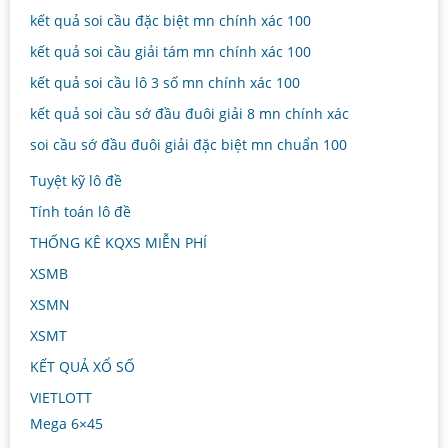
kết quả soi cầu đặc biệt mn chính xác 100
kết quả soi cầu giải tám mn chính xác 100
kết quả soi cầu lô 3 số mn chính xác 100
kết quả soi cầu sớ đầu đuôi giải 8 mn chính xác
soi cầu sớ đầu đuôi giải đặc biệt mn chuẩn 100
Tuyệt kỹ lô đề
Tính toán lô đề
THỐNG KÊ KQXS MIỄN PHÍ
XSMB
XSMN
XSMT
KẾT QUẢ XỔ SỐ
VIETLOTT
Mega 6×45