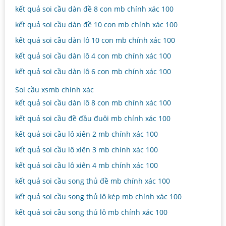
kết quả soi cầu dàn đề 8 con mb chính xác 100
kết quả soi cầu dàn đề 10 con mb chính xác 100
kết quả soi cầu dàn lô 10 con mb chính xác 100
kết quả soi cầu dàn lô 4 con mb chính xác 100
kết quả soi cầu dàn lô 6 con mb chính xác 100
Soi cầu xsmb chính xác
kết quả soi cầu dàn lô 8 con mb chính xác 100
kết quả soi cầu đề đầu đuôi mb chính xác 100
kết quả soi cầu lô xiên 2 mb chính xác 100
kết quả soi cầu lô xiên 3 mb chính xác 100
kết quả soi cầu lô xiên 4 mb chính xác 100
kết quả soi cầu song thủ đề mb chính xác 100
kết quả soi cầu song thủ lô kép mb chính xác 100
kết quả soi cầu song thủ lô mb chính xác 100