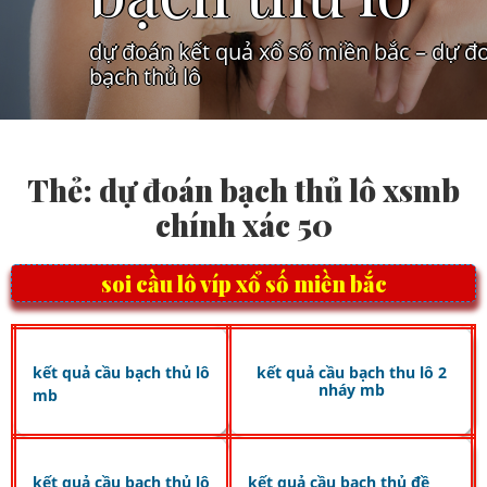
dự đoán kết quả xổ số miền bắc – dự đ
bạch thủ lô
Thẻ:
dự đoán bạch thủ lô xsmb
chính xác 50
soi cầu lô víp xổ số miền bắc
kết quả cầu bạch thủ lô
kết quả cầu bạch thu lô 2
nháy mb
mb
kết quả cầu bạch thủ lô
kết quả cầu bạch thủ đề