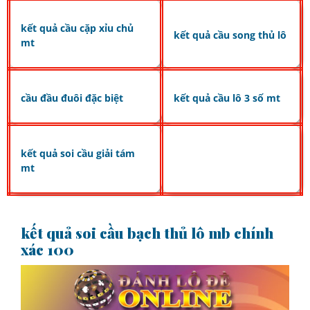
kết quả cầu cặp xỉu chủ
kết quả cầu song thủ lô
mt
cầu đầu đuôi đặc biệt
kết quả cầu lô 3 số mt
kết quả soi cầu giải tám
mt
kết quả soi cầu bạch thủ lô mb chính
xác 100