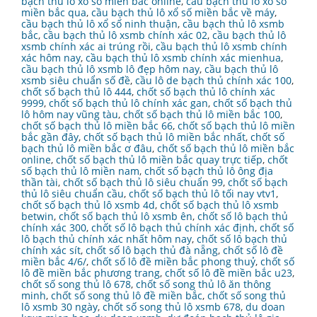
bạch thủ lô xổ số miền bắc online
,
cầu bạch thủ lô xổ số
miền bắc qua
,
cầu bạch thủ lô xổ số miền bắc về máy
,
cầu bạch thủ lô xổ số ninh thuận
,
cầu bạch thủ lô xsmb
bắc
,
cầu bạch thủ lô xsmb chính xác 02
,
cầu bạch thủ lô
xsmb chính xác ai trúng rồi
,
cầu bạch thủ lô xsmb chính
xác hôm nay
,
cầu bạch thủ lô xsmb chính xác mienhua
,
cầu bạch thủ lô xsmb lô đẹp hôm nay
,
cầu bạch thủ lô
xsmb siêu chuẩn số đề
,
cầu lô de bạch thủ chính xác 100
,
chốt số bạch thủ lô 444
,
chốt số bạch thủ lô chính xác
9999
,
chốt số bạch thủ lô chính xác gan
,
chốt số bạch thủ
lô hôm nay vũng tàu
,
chốt số bạch thủ lô miền bắc 100
,
chốt số bạch thủ lô miền bắc 66
,
chốt số bạch thủ lô miền
bắc gần đây
,
chốt số bạch thủ lô miền bắc nhất
,
chốt số
bạch thủ lô miền bắc ơ đâu
,
chốt số bạch thủ lô miền bắc
online
,
chốt số bạch thủ lô miền bắc quay trực tiếp
,
chốt
số bạch thủ lô miền nam
,
chốt số bạch thủ lô ông địa
thần tài
,
chốt số bạch thủ lô siêu chuẩn 99
,
chốt số bạch
thủ lô siêu chuẩn cầu
,
chốt số bạch thủ lô tối nay vtv1
,
chốt số bạch thủ lô xsmb 4d
,
chốt số bạch thủ lô xsmb
betwin
,
chốt số bạch thủ lô xsmb ên
,
chốt số lô bạch thủ
chính xác 300
,
chốt số lô bạch thủ chính xác định
,
chốt số
lô bạch thủ chính xác nhất hôm nay
,
chốt số lô bạch thủ
chính xác sít
,
chốt số lô bạch thủ đà nẵng
,
chốt số lô đề
miền bắc 4/6/
,
chốt số lô đề miền bắc phong thuỷ
,
chốt số
lô đề miền bắc phương trang
,
chốt số lô đề miền bắc u23
,
chốt số song thủ lô 678
,
chốt số song thủ lô ăn thông
minh
,
chốt số song thủ lô đề miền bắc
,
chốt số song thủ
lô xsmb 30 ngày
,
chốt số song thủ lô xsmb 678
,
du doan