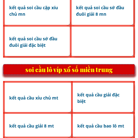
kết quả soi cầu cặp xíu
kết quả soi cầu sớ đầu
chủ mn
đuôi giải 8 mn
kết quả soi cầu sớ đầu
đuôi giải đặc biệt
soi cầu lô víp xổ số miền trung
kết quả cầu giải đặc
kết quả cầu xỉu chủ mt
biệt
kết quả cầu giải 8 mt
kết quả cầu bao lô mt