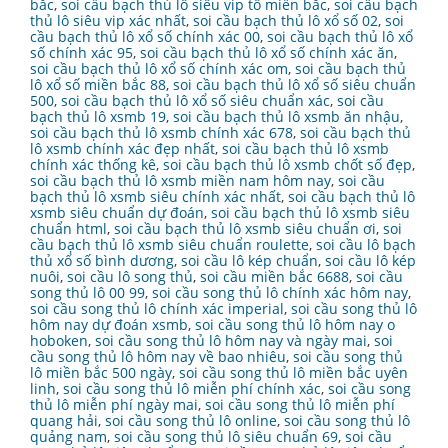
bắc
,
soi cầu bạch thủ lô siêu vip tô miền bắc
,
soi cầu bạch
thủ lô siêu vip xác nhất
,
soi cầu bạch thủ lô xổ số 02
,
soi
cầu bạch thủ lô xổ số chính xác 00
,
soi cầu bạch thủ lô xổ
số chính xác 95
,
soi cầu bạch thủ lô xổ số chính xác ăn
,
soi cầu bạch thủ lô xổ số chính xác om
,
soi cầu bạch thủ
lô xổ số miền bắc 88
,
soi cầu bạch thủ lô xổ số siêu chuẩn
500
,
soi cầu bạch thủ lô xổ số siêu chuẩn xác
,
soi cầu
bạch thủ lô xsmb 19
,
soi cầu bạch thủ lô xsmb ăn nhậu
,
soi cầu bạch thủ lô xsmb chính xác 678
,
soi cầu bạch thủ
lô xsmb chính xác đẹp nhất
,
soi cầu bạch thủ lô xsmb
chính xác thống kê
,
soi cầu bạch thủ lô xsmb chốt số đẹp
,
soi cầu bạch thủ lô xsmb miền nam hôm nay
,
soi cầu
bạch thủ lô xsmb siêu chính xác nhất
,
soi cầu bạch thủ lô
xsmb siêu chuẩn dự đoán
,
soi cầu bạch thủ lô xsmb siêu
chuẩn html
,
soi cầu bạch thủ lô xsmb siêu chuẩn ơi
,
soi
cầu bạch thủ lô xsmb siêu chuẩn roulette
,
soi cầu lô bạch
thủ xổ số bình dương
,
soi cầu lô kép chuẩn
,
soi cầu lô kép
nuôi
,
soi cầu lô song thủ
,
soi cầu miền bắc 6688
,
soi cầu
song thủ lô 00 99
,
soi cầu song thủ lô chính xác hôm nay
,
soi cầu song thủ lô chính xác imperial
,
soi cầu song thủ lô
hôm nay dự đoán xsmb
,
soi cầu song thủ lô hôm nay o
hoboken
,
soi cầu song thủ lô hôm nay và ngày mai
,
soi
cầu song thủ lô hôm nay về bao nhiêu
,
soi cầu song thủ
lô miền bắc 500 ngày
,
soi cầu song thủ lô miền bắc uyên
linh
,
soi cầu song thủ lô miễn phí chính xác
,
soi cầu song
thủ lô miễn phí ngày mai
,
soi cầu song thủ lô miễn phí
quang hải
,
soi cầu song thủ lô online
,
soi cầu song thủ lô
quảng nam
,
soi cầu song thủ lô siêu chuẩn 69
,
soi cầu