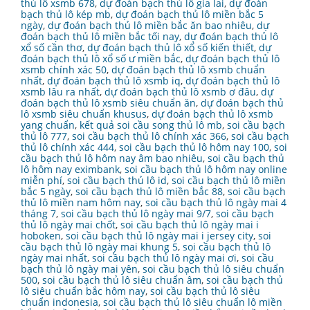
thủ lô xsmb 678
,
dự đoán bạch thủ lô gia lai
,
dự đoán
bạch thủ lô kép mb
,
dự đoán bạch thủ lô miền bắc 5
ngày
,
dự đoán bạch thủ lô miền bắc ăn bao nhiêu
,
dự
đoán bạch thủ lô miền bắc tối nay
,
dự đoán bạch thủ lô
xổ số cần thơ
,
dự đoán bạch thủ lô xổ số kiến thiết
,
dự
đoán bạch thủ lô xổ số ư miền bắc
,
dự đoán bạch thủ lô
xsmb chính xác 50
,
dự đoán bạch thủ lô xsmb chuẩn
nhất
,
dự đoán bạch thủ lô xsmb iq
,
dự đoán bạch thủ lô
xsmb lâu ra nhất
,
dự đoán bạch thủ lô xsmb ơ đâu
,
dự
đoán bạch thủ lô xsmb siêu chuẩn ăn
,
dự đoán bạch thủ
lô xsmb siêu chuẩn khusus
,
dự đoán bạch thủ lô xsmb
yang chuẩn
,
kết quả soi cầu song thủ lô mb
,
soi cầu bạch
thủ lô 777
,
soi cầu bạch thủ lô chính xác 366
,
soi cầu bạch
thủ lô chính xác 444
,
soi cầu bạch thủ lô hôm nay 100
,
soi
cầu bạch thủ lô hôm nay âm bao nhiêu
,
soi cầu bạch thủ
lô hôm nay eximbank
,
soi cầu bạch thủ lô hôm nay online
miễn phí
,
soi cầu bạch thủ lô id
,
soi cầu bạch thủ lô miền
bắc 5 ngày
,
soi cầu bạch thủ lô miền bắc 88
,
soi cầu bạch
thủ lô miền nam hôm nay
,
soi cầu bạch thủ lô ngày mai 4
tháng 7
,
soi cầu bạch thủ lô ngày mai 9/7
,
soi cầu bạch
thủ lô ngày mai chốt
,
soi cầu bạch thủ lô ngày mai i
hoboken
,
soi cầu bạch thủ lô ngày mai i jersey city
,
soi
cầu bạch thủ lô ngày mai khung 5
,
soi cầu bạch thủ lô
ngày mai nhất
,
soi cầu bạch thủ lô ngày mai ơi
,
soi cầu
bạch thủ lô ngày mai yên
,
soi cầu bạch thủ lô siêu chuẩn
500
,
soi cầu bạch thủ lô siêu chuẩn âm
,
soi cầu bạch thủ
lô siêu chuẩn bắc hôm nay
,
soi cầu bạch thủ lô siêu
chuẩn indonesia
,
soi cầu bạch thủ lô siêu chuẩn lô miền