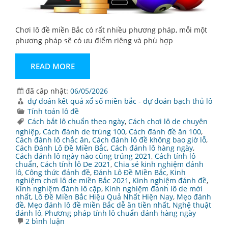
Chơi lô đề miền Bắc có rất nhiều phương pháp, mỗi một
phương pháp sẽ có ưu điểm riêng và phù hợp
READ MORE
đã câp nhật:
06/05/2026
dự đoán kết quả xổ số miền bắc - dự đoán bạch thủ lô
Tính toán lô đề
Cách bắt lô chuẩn theo ngày
,
Cách chơi lô de chuyên
nghiệp
,
Cách đánh de trúng 100
,
Cách đánh đề ăn 100
,
Cách đánh lô chắc ăn
,
Cách đánh lô đề không bao giờ lỗ
,
Cách Đánh Lô Đề Miền Bắc
,
Cách đánh lô hàng ngày
,
Cách đánh lô ngày nào cũng trúng 2021
,
Cách tính lô
chuẩn
,
Cách tính lô De 2021
,
Chia sẻ kinh nghiệm đánh
lô
,
Công thức đánh đề
,
Đánh Lô Đề Miền Bắc
,
Kinh
nghiệm chơi lô de miền Bắc 2021
,
Kinh nghiệm đánh đề
,
Kinh nghiệm đánh lô cặp
,
Kinh nghiệm đánh lô de mới
nhất
,
Lô Đề Miền Bắc Hiệu Quả Nhất Hiện Nay
,
Mẹo đánh
đề
,
Mẹo đánh lô đề miền Bắc dễ ăn tiền nhất
,
Nghệ thuật
đánh lô
,
Phương pháp tính lô chuẩn đánh hàng ngày
ở
2 bình luận