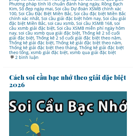
Phương pháp tính lô chuẩn đánh hàng ngày
,
Rồng Bạch
Kim
,
Số đẹp ngày mai
,
Soi cầu Dự đoán XSMB chính xác
100
,
Soi Cầu Đặc Biệt Miền Bắc
,
Soi cầu đặc biệt Miền Bắc
chính xác nhất
,
Soi cầu giải đặc biệt hôm nay
,
Soi cầu giải
đặc biệt Miền Bắc
,
soi cau xsmb
,
Soi cầu XSMB 168
,
soi
cầu xsmb giải đặc biệt
,
Soi cầu XSMB miễn phí ngày hôm
nay
,
soi cầu xsmb qua giải đặc biệt
,
Thống kê 2 số cuối
giải đặc biệt
,
Thống kê 2 số cuối giải đặc biệt theo năm
,
Thống kê giải đặc biệt
,
Thống kê giải đặc biệt theo năm
,
Thống kê giải đặc biệt theo tháng
,
Thống kê giải đặc biệt
theo tổng
,
xsmb giải đặc biệt
,
xsmb qua giải đặc biệt
ở
2 bình luận
Phương
pháp
soi
Cách soi cầu bạc nhớ theo giải đặc biệt
cầu
xsmb
2026
qua
giải
đặc
biệt