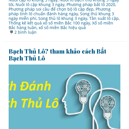
tôi
,
Nuôi lô cặp khung 3 ngày
,
Phương pháp bắt lô 2020
,
Phương pháp soi cầu để chọn bộ lô cặp đẹp
,
Phương
pháp tính lô chuẩn đánh hàng ngày
,
Song thủ khung 3
ngày miễn phí
,
Song thủ lô khung 3 ngày
,
Tần suất lô cặp
,
Thống kê kết quả xổ số miền Bắc 100 ngày
,
Xổ số miền
Bắc hàng tuần
,
xổ số miền Bắc hiệu quả
ở
2 bình luận
Lô
cặp
và
Bạch Thủ Lô? tham khảo cách Bắt
cách
nuôi
Bạch Thủ Lô
lô
cặp
xổ
số
miền
Bắc
hiệu
quả