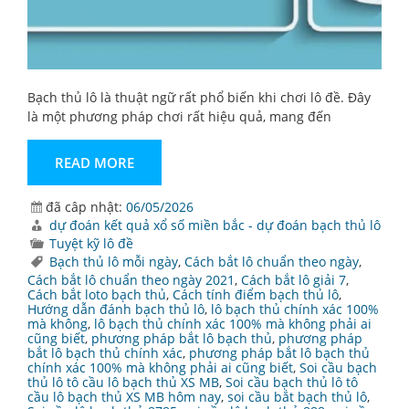
Bạch thủ lô là thuật ngữ rất phổ biến khi chơi lô đề. Đây
là một phương pháp chơi rất hiệu quả, mang đến
READ MORE
đã câp nhật:
06/05/2026
dự đoán kết quả xổ số miền bắc - dự đoán bạch thủ lô
Tuyệt kỹ lô đề
Bạch thủ lô mỗi ngày
,
Cách bắt lô chuẩn theo ngày
,
Cách bắt lô chuẩn theo ngày 2021
,
Cách bắt lô giải 7
,
Cách bắt loto bạch thủ
,
Cách tính điểm bạch thủ lô
,
Hướng dẫn đánh bạch thủ lô
,
lô bạch thủ chính xác 100%
mà không
,
lô bạch thủ chính xác 100% mà không phải ai
cũng biết
,
phương pháp bắt lô bạch thủ
,
phương pháp
bắt lô bạch thủ chính xác
,
phương pháp bắt lô bạch thủ
chính xác 100% mà không phải ai cũng biết
,
Soi cầu bạch
thủ lô tô cầu lô bạch thủ XS MB
,
Soi cầu bạch thủ lô tô
cầu lô bạch thủ XS MB hôm nay
,
soi cầu bắt bạch thủ lô
,