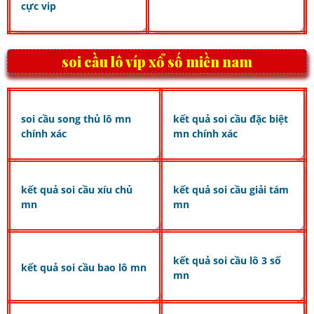
cực vip
soi cầu lô víp xổ số miền nam
soi cầu song thủ lô mn
kết quả soi cầu đặc biệt
chính xác
mn chính xác
kết quả soi cầu xíu chủ
kết quả soi cầu giải tám
mn
mn
kết quả soi cầu lô 3 số
kết quả soi cầu bao lô mn
mn