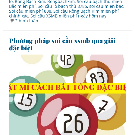
lô
,
Rồng Bạch Kim
,
Rongbachkim
,
Soi cầu bạch thủ miền
Bắc miễn phí
,
Soi cầu lô bạch thủ 8785
,
soi cau mien bac
,
Soi cầu miễn phí 888
,
Soi cầu Rồng Bạch Kim miễn phí
chính xác
,
Soi cầu XSMB miễn phí ngày hôm nay
ở
2 bình luận
Kinh
Nghiệm
Bắt
Phương pháp soi cầu xsmb qua giải
Lô
Bạch
đặc biệt
Thủ
1
Con
Chính
Xác
1002
Không
Thua