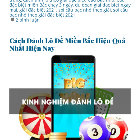
đặc biệt miền Bắc chạy 3 ngày
,
du doan giai dac biet ngay
mai
,
giải đặc biệt 2021
,
soi cầu bạc nhớ theo giải
,
soi cầu
bạc nhớ theo giải đặc biệt 2021
ở
2 bình luận
Cách
soi
cầu
Cách Đánh Lô Đề Miền Bắc Hiệu Quả
bạc
nhớ
Nhất Hiện Nay
theo
giải
đặc
biệt
2026