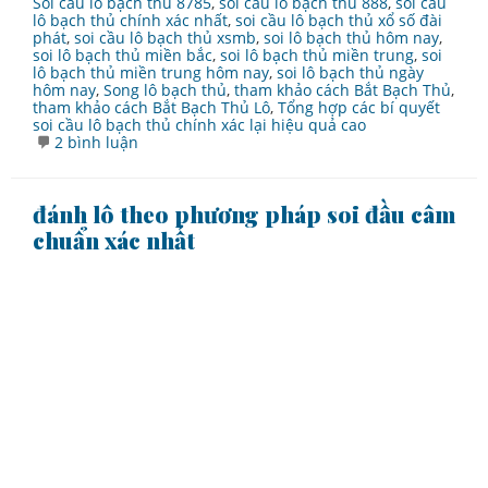
Soi cầu lô bạch thủ 8785
,
soi cầu lô bạch thủ 888
,
soi cầu
lô bạch thủ chính xác nhất
,
soi cầu lô bạch thủ xổ số đài
phát
,
soi cầu lô bạch thủ xsmb
,
soi lô bạch thủ hôm nay
,
soi lô bạch thủ miền bắc
,
soi lô bạch thủ miền trung
,
soi
lô bạch thủ miền trung hôm nay
,
soi lô bạch thủ ngày
hôm nay
,
Song lô bạch thủ
,
tham khảo cách Bắt Bạch Thủ
,
tham khảo cách Bắt Bạch Thủ Lô
,
Tổng hợp các bí quyết
soi cầu lô bạch thủ chính xác lại hiệu quả cao
ở
2 bình luận
Bạch
Thủ
Lô?
đánh lô theo phương pháp soi đầu câm
tham
khảo
chuẩn xác nhất
cách
Bắt
Bạch
Thủ
Lô