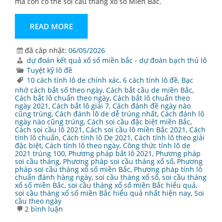
mà còn có thể soi cầu tháng xổ số Miền Bắc.
READ MORE
đã câp nhật:
06/05/2026
dự đoán kết quả xổ số miền bắc - dự đoán bạch thủ lô
Tuyệt kỹ lô đề
10 cách tính lô de chính xác
,
6 cách tính lô đề
,
Bạc
nhớ cách bắt số theo ngày
,
Cách bắt cầu de miền Bắc
,
Cách bắt lô chuẩn theo ngày
,
Cách bắt lô chuẩn theo
ngày 2021
,
Cách bắt lô giải 7
,
Cách đánh đề ngày nào
cũng trúng
,
Cách đánh lô de dễ trúng nhất
,
Cách đánh lô
ngày nào cũng trúng
,
Cách soi cầu đặc biệt miền Bắc
,
Cách soi cầu lô 2021
,
Cách soi cầu lô miền Bắc 2021
,
Cách
tính lô chuẩn
,
Cách tính lô De 2021
,
Cách tính lô theo giải
đặc biệt
,
Cách tính lô theo ngày
,
Công thức tính lô de
2021 trúng 100
,
Phương pháp bắt lô 2021
,
Phương pháp
soi cầu tháng
,
Phương pháp soi cầu tháng xổ số
,
Phương
pháp soi cầu tháng xổ số miền Bắc
,
Phương pháp tính lô
chuẩn đánh hàng ngày
,
soi cầu tháng xổ số
,
soi cầu tháng
xổ số miền Bắc
,
soi cầu tháng xổ số miền Bắc hiểu quả
,
soi cầu tháng xổ số miền Bắc hiểu quả nhất hiện nay
,
Soi
cầu theo ngày
ở
2 bình luận
Phương