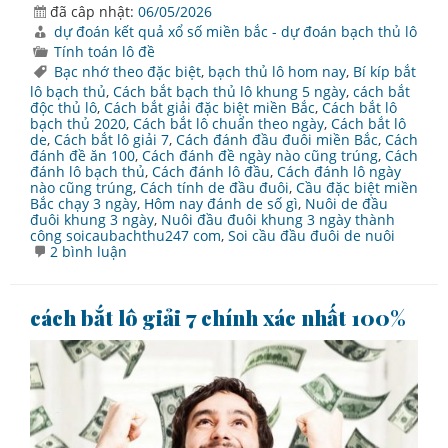
đã câp nhật:
06/05/2026
dự đoán kết quả xổ số miền bắc - dự đoán bạch thủ lô
Tính toán lô đề
Bạc nhớ theo đặc biệt
,
bạch thủ lô hom nay
,
Bí kíp bắt
lô bạch thủ
,
Cách bắt bạch thủ lô khung 5 ngày
,
cách bắt
độc thủ lô
,
Cách bắt giải đặc biệt miền Bắc
,
Cách bắt lô
bạch thủ 2020
,
Cách bắt lô chuẩn theo ngày
,
Cách bắt lô
de
,
Cách bắt lô giải 7
,
Cách đánh đầu đuôi miền Bắc
,
Cách
đánh đề ăn 100
,
Cách đánh đề ngày nào cũng trúng
,
Cách
đánh lô bạch thủ
,
Cách đánh lô đầu
,
Cách đánh lô ngày
nào cũng trúng
,
Cách tính de đầu đuôi
,
Cầu đặc biệt miền
Bắc chạy 3 ngày
,
Hôm nay đánh de số gì
,
Nuôi de đầu
đuôi khung 3 ngày
,
Nuôi đầu đuôi khung 3 ngày thành
công soicaubachthu247 com
,
Soi cầu đầu đuôi de nuôi
ở
2 bình luận
hướng
dẫn
cách
cách bắt lô giải 7 chính xác nhất 100%
bắt
độc
thủ
lô
anh
em
nuôi
khung
3