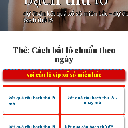
dự đoán kết quả xổ số miền bắc – dự đ
bạch thủ lô
Thẻ:
Cách bắt lô chuẩn theo
ngày
soi cầu lô víp xổ số miền bắc
kết quả cầu bạch thủ lô
kết quả cầu bạch thu lô 2
nháy mb
mb
kết quả cầu bạch thủ lô
kết quả cầu bạch thủ đề