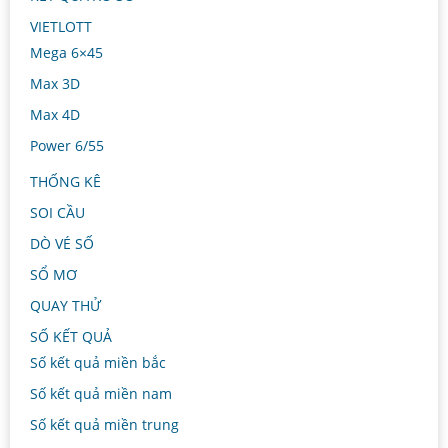
VIETLOTT
Mega 6×45
Max 3D
Max 4D
Power 6/55
THỐNG KÊ
SOI CẦU
DÒ VÉ SỐ
SỔ MƠ
QUAY THỬ
SỐ KẾT QUẢ
Số kết quả miền bắc
Số kết quả miền nam
Số kết quả miền trung