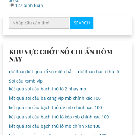
xổ số
ở
127 bình luận
kết
quả
soi
SEARCH
cầu
đề
đầu
đuôi
mb
chính
KHU VỰC CHỐT SỐ CHUẨN HÔM
xác
NAY
100
dự đoán kết quả xổ số miền bắc – dự đoán bạch thủ lô
Soi cầu xsmb víp
kết quả soi cầu bạch thủ lô 2 nháy mb
kết quả soi cầu ba càng víp mb chính xác 100
kết quả soi cầu bạch thủ đề mb chính xác 100
kết quả soi cầu bạch thủ lô kép mb chính xác 100
kết quả soi cầu bạch thủ lô mb chính xác 100