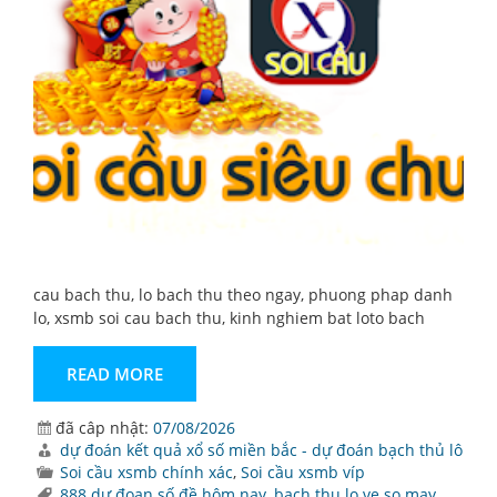
cau bach thu, lo bach thu theo ngay, phuong phap danh
lo, xsmb soi cau bach thu, kinh nghiem bat loto bach
READ MORE
đã câp nhật:
07/08/2026
dự đoán kết quả xổ số miền bắc - dự đoán bạch thủ lô
Soi cầu xsmb chính xác
,
Soi cầu xsmb víp
888 dự đoan số đề hôm nay
,
bach thu lo ve so may
,