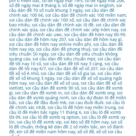
phí ơ miền bắc
,
số đề ngày mai 19/5
,
số đề ngày mai 206
,
số đề ngày mai 8 tháng 6
,
số đề ngày mai in english
,
soi
cầu dàn đề 70 số nuôi khung 3 ngày
,
soi cầu dàn đề
chính xác 100 66
,
soi cầu dàn đề chính xác 100 miền nam
,
soi cầu dàn đề chính xác 100 số
,
soi cầu dàn đề chính xác
bao nhiêu
,
soi cầu dàn đề chính xác lô đề
,
soi cầu dàn đề
chính xác qủa
,
soi cầu dàn đề chính xác ướp hôm nay
,
soi
cầu dàn đề chính xác uwc
,
soi cầu dàn đề hôm nay 00-99
,
soi cầu dàn đề hôm nay 207
,
soi cầu dàn đề hôm nay gì
,
soi cầu dàn đề hôm nay online miễn phí
,
soi cầu dàn đề
hôm nay vip
,
soi cầu dàn đề phong thuỷ
,
soi cầu dàn đề
siêu chuẩn 50 ngày
,
soi cầu dàn đề siêu chuẩn không
quảng cáo
,
soi cầu dàn đề siêu chuẩn mpt
,
soi cầu dàn
đề tối nay 10 số
,
soi cầu dàn đề tối nay 3 càng
,
soi cầu
dàn đề tối nay 6/7
,
soi cầu dàn đề xổ số 207
,
soi cầu dàn
đề xổ số ê nhỏ
,
soi cầu dàn đề xổ số gia lai
,
soi cầu dàn
đề xổ số khung 3 ngày
,
soi cầu dàn đề xổ số quảng ngãi
hôm nay
,
soi cầu dàn đề xổ số usa
,
soi cầu dàn đề xổ số
vietlott
,
soi cầu dàn đề xsmb 90 số
,
soi cầu dàn đề xsmb
gì
,
soi cầu dàn đề xsmb in
,
soi cầu dàn đề xsmb ong
,
soi
cầu dàn đề xsmb quảng ninh
,
soi cầu dự đoán lô đề miền
bắc
,
soi cầu đề đầu đuôi mb
,
soi cau đuôi đuôi
,
soi cầu lô
đề chính xác nhất
,
soi cầu lô đề hôm nay miền trung
,
soi
cầu lô đề miền bắc ngày 11 tháng 6
,
soi cầu lô đề xsmb
00-99
,
soi cầu lô đề xsmb iq option
,
soi cầu lô đề xsmb uy
tín
,
soi cầu lô đề xsmb vip
,
soi kèo số đề hôm nay
,
soi số
lô đề chuẩn
,
thống kê dàn đề 2 số miền bắc
,
xin số đánh
đề
,
xin số đề miền nam hôm nay
,
xổ số đề
,
xổ số soi cầu