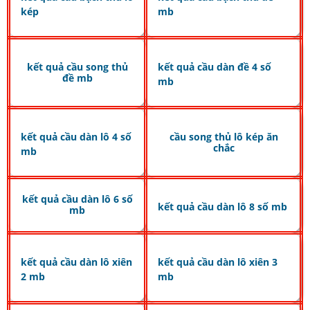
kép
mb
kết quả cầu song thủ
kết quả cầu dàn đề 4 số
đề mb
mb
kết quả cầu dàn lô 4 số
cầu song thủ lô kép ăn
chắc
mb
kết quả cầu dàn lô 6 số
kết quả cầu dàn lô 8 số mb
mb
kết quả cầu dàn lô xiên
kết quả cầu dàn lô xiên 3
2 mb
mb