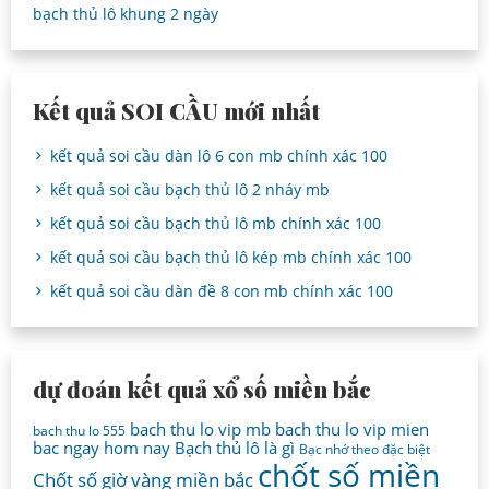
bạch thủ lô khung 2 ngày
Kết quả SOI CẦU mới nhất
kết quả soi cầu dàn lô 6 con mb chính xác 100
kết quả soi cầu bạch thủ lô 2 nháy mb
kết quả soi cầu bạch thủ lô mb chính xác 100
kết quả soi cầu bạch thủ lô kép mb chính xác 100
kết quả soi cầu dàn đề 8 con mb chính xác 100
dự đoán kết quả xổ số miền bắc
bach thu lo vip mb
bach thu lo vip mien
bach thu lo 555
bac ngay hom nay
Bạch thủ lô là gì
Bạc nhớ theo đặc biệt
chốt số miền
Chốt số giờ vàng miền bắc