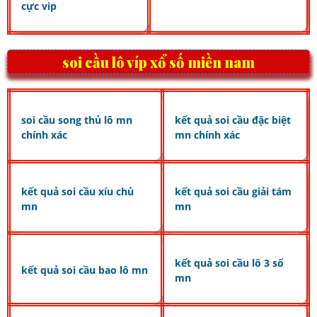
cực vip
soi cầu lô víp xổ số miền nam
soi cầu song thủ lô mn
kết quả soi cầu đặc biệt
chính xác
mn chính xác
kết quả soi cầu xíu chủ
kết quả soi cầu giải tám
mn
mn
kết quả soi cầu lô 3 số
kết quả soi cầu bao lô mn
mn