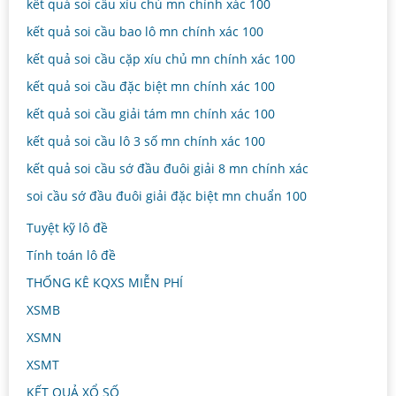
kết quả soi cầu xíu chủ mn chính xác 100
kết quả soi cầu bao lô mn chính xác 100
kết quả soi cầu cặp xíu chủ mn chính xác 100
kết quả soi cầu đặc biệt mn chính xác 100
kết quả soi cầu giải tám mn chính xác 100
kết quả soi cầu lô 3 số mn chính xác 100
kết quả soi cầu sớ đầu đuôi giải 8 mn chính xác
soi cầu sớ đầu đuôi giải đặc biệt mn chuẩn 100
Tuyệt kỹ lô đề
Tính toán lô đề
THỐNG KÊ KQXS MIỄN PHÍ
XSMB
XSMN
XSMT
KẾT QUẢ XỔ SỐ