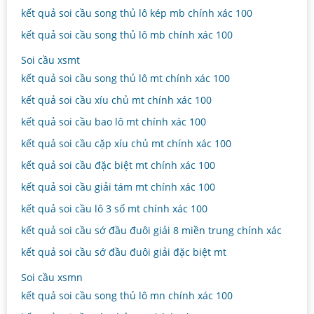
kết quả soi cầu song thủ lô kép mb chính xác 100
kết quả soi cầu song thủ lô mb chính xác 100
Soi cầu xsmt
kết quả soi cầu song thủ lô mt chính xác 100
kết quả soi cầu xíu chủ mt chính xác 100
kết quả soi cầu bao lô mt chính xác 100
kết quả soi cầu cặp xíu chủ mt chính xác 100
kết quả soi cầu đặc biệt mt chính xác 100
kết quả soi cầu giải tám mt chính xác 100
kết quả soi cầu lô 3 số mt chính xác 100
kết quả soi cầu sớ đầu đuôi giải 8 miền trung chính xác
kết quả soi cầu sớ đầu đuôi giải đặc biệt mt
Soi cầu xsmn
kết quả soi cầu song thủ lô mn chính xác 100